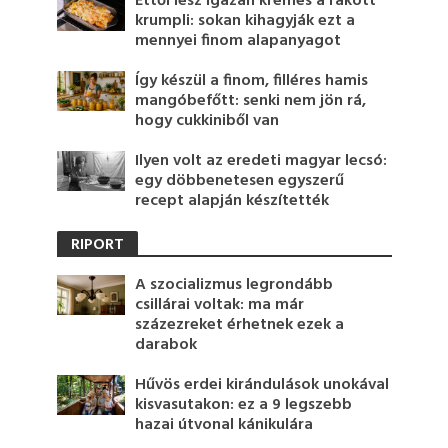
Ettől lesz igazán krémes a rakott
krumpli: sokan kihagyják ezt a
mennyei finom alapanyagot
Így készül a finom, filléres hamis
mangóbefőtt: senki nem jön rá,
hogy cukkiniből van
Ilyen volt az eredeti magyar lecsó:
egy döbbenetesen egyszerű
recept alapján készítették
RIPORT
A szocializmus legrondább
csillárai voltak: ma már
százezreket érhetnek ezek a
darabok
Hűvös erdei kirándulások unokával
kisvasutakon: ez a 9 legszebb
hazai útvonal kánikulára