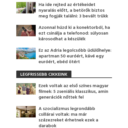
Ha ide rejted az értékeidet
nyaralás előtt, a betörők biztos
meg fogják találni: 3 bevált trükk
Azonnal húzd ki a konektorból, ha
ezt csinálja a telefonod: súlyosan
károsodhat a készülék
Ez az Adria legolcsóbb üdülőhelye:
apartman 50 euróért, kávé egy
euróért, ebéd ötért
LEGFRISSEBB CIKKEINK
Ezek voltak az első színes magyar
filmek: 5 zseniális klasszikus, amin
generációk nőttek fel
A szocializmus legrondább
csillárai voltak: ma már
százezreket érhetnek ezek a
darabok