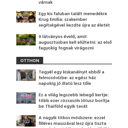
várnak
Egy kis faluban talált menedékre
Krug Emília: szakember
segítségével kezdte újra az életét
9 látványos évelő, amit
augusztusban kell elültetni: az első
fagyokig fognak virágozni
OTTHON
Tegyél egy kiskanálnyit ebből a
felmosóvízbe: az egész ház
napokig jó illatú lesz tőle
Ez a világ legszebb lebegő kertje:
több ezer rózsaszín lótusz borítja
be Thaiföld egyik tavát
A nagyik titkos módszere: ezzel
filléres masszával lesz újra tiszta