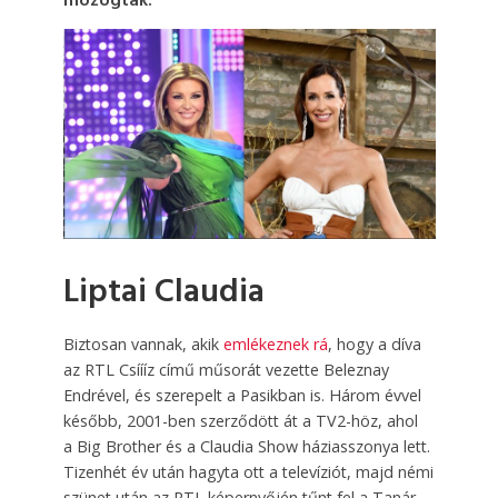
mozogtak.
Liptai Claudia
Biztosan vannak, akik
emlékeznek rá
, hogy a díva
az RTL Csíííz című műsorát vezette Beleznay
Endrével, és szerepelt a Pasikban is. Három évvel
később, 2001-ben szerződött át a TV2-höz, ahol
a Big Brother és a Claudia Show háziasszonya lett.
Tizenhét év után hagyta ott a televíziót, majd némi
szünet után az RTL képernyőjén tűnt fel a Tanár