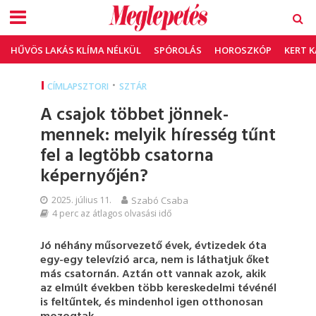
HŰVÖS LAKÁS KLÍMA NÉLKÜL
SPÓROLÁS
HOROSZKÓP
KERT 
•
CÍMLAPSZTORI
SZTÁR
A csajok többet jönnek-
mennek: melyik híresség tűnt
fel a legtöbb csatorna
képernyőjén?
2025. július 11.
Szabó Csaba
4 perc az átlagos olvasási idő
Jó néhány műsorvezető évek, évtizedek óta
egy-egy televízió arca, nem is láthatjuk őket
más csatornán. Aztán ott vannak azok, akik
az elmúlt években több kereskedelmi tévénél
is feltűntek, és mindenhol igen otthonosan