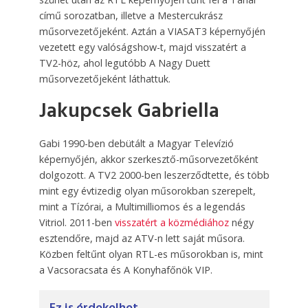
című sorozatban, illetve a Mestercukrász
műsorvezetőjeként. Aztán a VIASAT3 képernyőjén
vezetett egy valóságshow-t, majd visszatért a
TV2-höz, ahol legutóbb A Nagy Duett
műsorvezetőjeként láthattuk.
Jakupcsek Gabriella
Gabi 1990-ben debütált a Magyar Televízió
képernyőjén, akkor szerkesztő-műsorvezetőként
dolgozott. A TV2 2000-ben leszerződtette, és több
mint egy évtizedig olyan műsorokban szerepelt,
mint a Tízórai, a Multimilliomos és a legendás
Vitriol. 2011-ben
visszatért a közmédiához
négy
esztendőre, majd az ATV-n lett saját műsora.
Közben feltűnt olyan RTL-es műsorokban is, mint
a Vacsoracsata és A Konyhafőnök VIP.