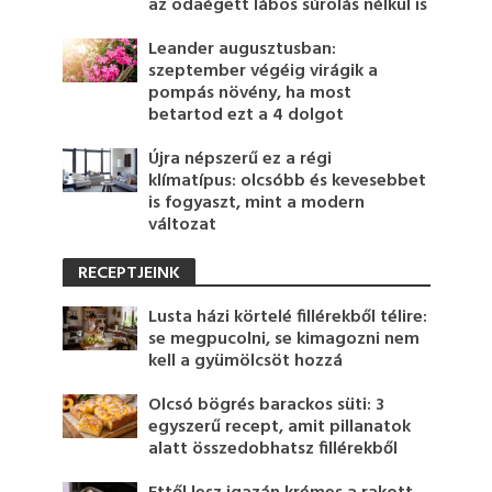
az odaégett lábos súrolás nélkül is
Leander augusztusban:
szeptember végéig virágik a
pompás növény, ha most
betartod ezt a 4 dolgot
Újra népszerű ez a régi
klímatípus: olcsóbb és kevesebbet
is fogyaszt, mint a modern
változat
RECEPTJEINK
Lusta házi körtelé fillérekből télire:
se megpucolni, se kimagozni nem
kell a gyümölcsöt hozzá
Olcsó bögrés barackos süti: 3
egyszerű recept, amit pillanatok
alatt összedobhatsz fillérekből