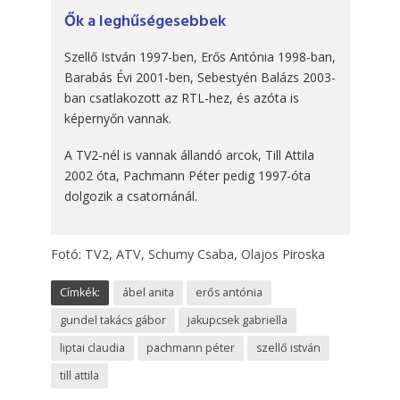
Ők a leghűségesebbek
Szellő István 1997-ben, Erős Antónia 1998-ban,
Barabás Évi 2001-ben, Sebestyén Balázs 2003-
ban csatlakozott az RTL-hez, és azóta is
képernyőn vannak.
A TV2-nél is vannak állandó arcok, Till Attila
2002 óta, Pachmann Péter pedig 1997-óta
dolgozik a csatornánál.
Fotó: TV2, ATV, Schumy Csaba, Olajos Piroska
Címkék:
ábel anita
erős antónia
gundel takács gábor
jakupcsek gabriella
liptai claudia
pachmann péter
szellő istván
till attila