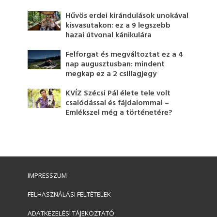
Hűvös erdei kirándulások unokával
kisvasutakon: ez a 9 legszebb
hazai útvonal kánikulára
Felforgat és megváltoztat ez a 4
nap augusztusban: mindent
megkap ez a 2 csillagjegy
KVÍZ Szécsi Pál élete tele volt
csalódással és fájdalommal –
Emlékszel még a történetére?
IMPRESSZUM
FELHASZNÁLÁSI FELTÉTELEK
ADATKEZELÉSI TÁJÉKOZTATÓ