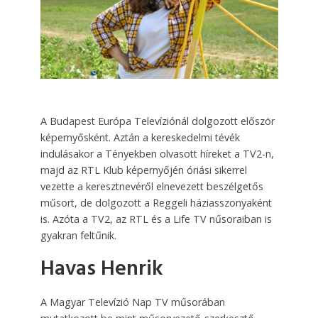
A Budapest Európa Televíziónál dolgozott először
képernyősként. Aztán a kereskedelmi tévék
indulásakor a Tényekben olvasott híreket a TV2-n,
majd az RTL Klub képernyőjén óriási sikerrel
vezette a keresztnevéről elnevezett beszélgetős
műsort, de dolgozott a Reggeli háziasszonyaként
is. Azóta a TV2, az RTL és a Life TV nűsoraiban is
gyakran feltűnik.
Havas Henrik
A Magyar Televízió Nap TV műsorában