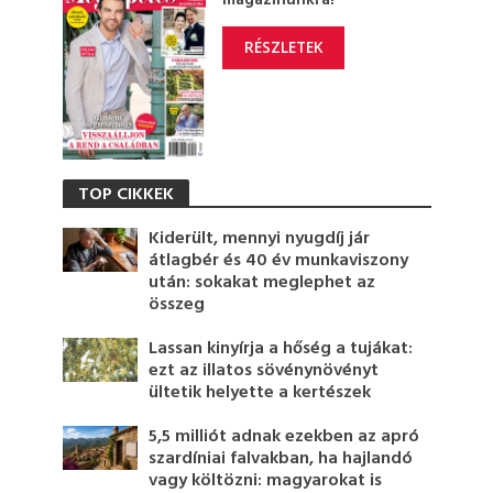
magazinunkra!
RÉSZLETEK
TOP CIKKEK
Kiderült, mennyi nyugdíj jár
átlagbér és 40 év munkaviszony
után: sokakat meglephet az
összeg
Lassan kinyírja a hőség a tujákat:
ezt az illatos sövénynövényt
ültetik helyette a kertészek
5,5 milliót adnak ezekben az apró
szardíniai falvakban, ha hajlandó
vagy költözni: magyarokat is