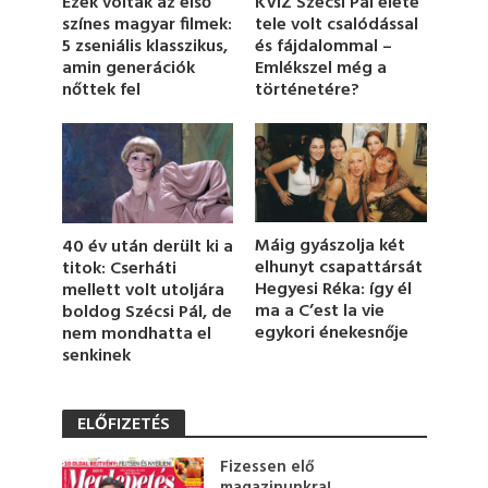
KVÍZ Szécsi Pál élete
Ezek voltak az első
m
tele volt csalódással
színes magyar filmek:
i
és fájdalommal –
5 zseniális klasszikus,
n
u
Emlékszel még a
amin generációk
t
történetére?
nőttek fel
e
,
2
4
s
e
c
o
n
Máig gyászolja két
40 év után derült ki a
d
elhunyt csapattársát
titok: Cserháti
s
Hegyesi Réka: így él
mellett volt utoljára
ma a C’est la vie
boldog Szécsi Pál, de
egykori énekesnője
nem mondhatta el
senkinek
ELŐFIZETÉS
Fizessen elő