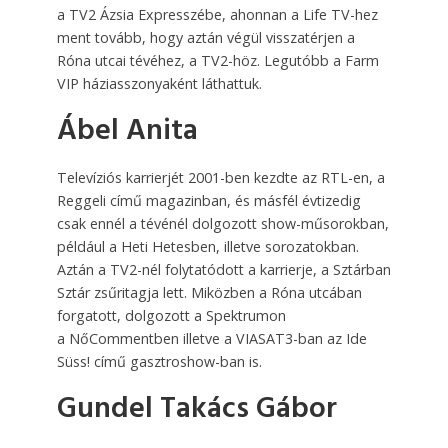
a TV2 Ázsia Expresszébe, ahonnan a Life TV-hez
ment tovább, hogy aztán végül visszatérjen a
Róna utcai tévéhez, a TV2-höz. Legutóbb a Farm
VIP háziasszonyaként láthattuk.
Ábel Anita
Televíziós karrierjét 2001-ben kezdte az RTL-en, a
Reggeli című magazinban, és másfél évtizedig
csak ennél a tévénél dolgozott show-műsorokban,
például a Heti Hetesben, illetve sorozatokban.
Aztán a TV2-nél folytatódott a karrierje, a Sztárban
Sztár zsűri­tagja lett. Miközben a Róna utcában
forgatott, dolgozott a Spektrumon
a NőCommentben illetve a VIASAT3-ban az Ide
Süss! című gasztroshow-ban is.
Gundel Takács Gábor