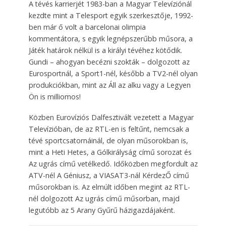
A tévés karrierjét 1983-ban a Magyar Televíziónál
kezdte mint a Tele­sport egyik szerkesztője, 1992-
ben már ő volt a barcelonai olimpia
kommentátora, s egyik legnépszerűbb műsora, a
Játék határok nélkül is a királyi tévéhez kötődik.
Gundi – ahogyan becézni szokták – dolgozott az
Eurosportnál, a Sport1-nél, később a TV2-nél olyan
produkciókban, mint az Áll az alku vagy a Legyen
Ön is milliomos!
Közben Eurovíziós Dalfesztivált vezetett a Magyar
Televízióban, de az RTL-en is feltűnt, nemcsak a
tévé sportcsatornáinál, de olyan műsorokban is,
mint a Heti Hetes, a Gólkirályság című sorozat és
Az ugrás című vetélkedő. Időközben megfordult az
ATV-nél A Géniusz, a VIASAT3-nál KérdezŐ című
műsorokban is. Az elmúlt időben megint az RTL-
nél dolgozott Az ugrás című műsorban, majd
legutóbb az 5 Arany Gyűrű házigazdájaként.