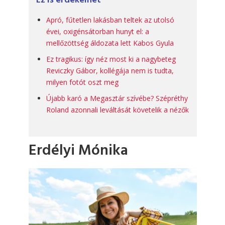
Ez is érdekelhet
Apró, fűtetlen lakásban teltek az utolsó
évei, oxigénsátorban hunyt el: a
mellőzöttség áldozata lett Kabos Gyula
Ez tragikus: így néz most ki a nagybeteg
Reviczky Gábor, kollégája nem is tudta,
milyen fotót oszt meg
Újabb karó a Megasztár szívébe? Szépréthy
Roland azonnali leváltását követelik a nézők
Erdélyi Mónika