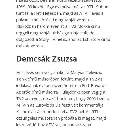
mutatkozott be mint műsorvezető-szerkesztő
1989–99 között. Egy év múlva már az RTL Klubon
tűnt fel a Heti Hetesben, majd az ATV Havas a
pályán című közéleti magazinját vezette.
Időközben három éven át a TV2 Mokka című
reggeli magazinjának házigazdája volt, de
dolgozott a Story TV-nél is, ahol az Esti Story című
műsort vezette.
Demcsák Zsuzsa
Húszéves sem volt, amikor a Magyar Televízió
Tonik című műsorában feltűnt, majd a TV2 az
indulásának évében szerződtette a Fort Boyard –
Az erőd című műsorra. Tulajdonképpen végig a
TV2 arca volt, de azért belefért, hogy 2005-ben az
MTV-n az Eurovíziós Dalfesztivált kommentálja.
Kilenc év után mondott fel a TV2-nél. Az RTL
dzsungeles műsorában próbálta ki magát, majd
leszerződött az ATV-vel, onnan visszatért