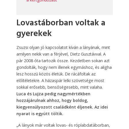
Lovastáborban voltak a
gyerekek
Zsuzsi olyan jó kapcsolatot kíván a lányának, mint
amilyen nekik van a férjével, Dietz Gusztávval. A
pár 2008 óta tartozik össze. Kezdetben sokan azt
gondolták, hogy nem illenek egymáshoz, és aligha
lesz hosszú közös életük. De rácáfoltak az
előítéletekre. A házaspár lelki szövetsége most
sokkal erősebb, bensőségesebb, mint valaha.
Luca és Lujza pedig nagymértékben
hozzájárulnak ahhoz, hogy boldog,
kiegyensúlyozott családként éljenek. Az idei
nyarat is együtt töltik.
„A lányok már voltak lovas- és röplabdatáborban,