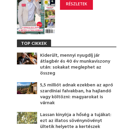
RÉSZLETEK
TOP CIKKEK
Kiderült, mennyi nyugdíj jár
átlagbér és 40 év munkaviszony
után: sokakat meglephet az
összeg
5,5 milliót adnak ezekben az apró
szardíniai falvakban, ha hajlandó
vagy költözni: magyarokat is
várnak
Lassan kinyírja a hőség a tujákat:
ezt az illatos sövénynövényt
ültetik helyette a kertészek