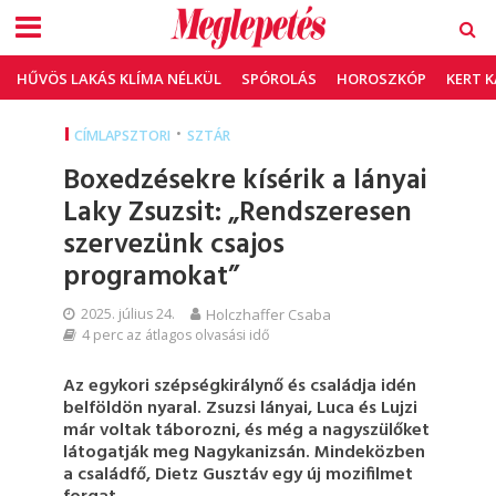
HŰVÖS LAKÁS KLÍMA NÉLKÜL
SPÓROLÁS
HOROSZKÓP
KERT 
•
CÍMLAPSZTORI
SZTÁR
Boxedzésekre kísérik a lányai
Laky Zsuzsit: „Rendszeresen
szervezünk csajos
programokat”
2025. július 24.
Holczhaffer Csaba
4 perc az átlagos olvasási idő
Az egykori szépségkirálynő és családja idén
belföldön nyaral. Zsuzsi lányai, Luca és Lujzi
már voltak táborozni, és még a nagyszülőket
látogatják meg Nagykanizsán. Mindeközben
a családfő, Dietz Gusztáv egy új mozifilmet