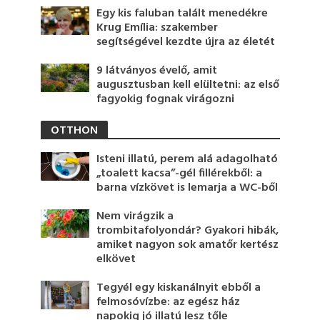
Egy kis faluban talált menedékre
Krug Emília: szakember
segítségével kezdte újra az életét
9 látványos évelő, amit
augusztusban kell elültetni: az első
fagyokig fognak virágozni
OTTHON
Isteni illatú, perem alá adagolható
„toalett kacsa”-gél fillérekből: a
barna vízkövet is lemarja a WC-ből
Nem virágzik a
trombitafolyondár? Gyakori hibák,
amiket nagyon sok amatőr kertész
elkövet
Tegyél egy kiskanálnyit ebből a
felmosóvízbe: az egész ház
napokig jó illatú lesz tőle