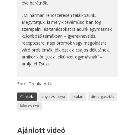
éve barátnők.
„Mi hárman rendszeresen találkozunk.
Megvitatjuk, ki melyik tévéműsorban fog
szerepelni, és tanácsokat is adunk egymásnak
különböző témákban – gyereknevelés,
receptcsere, napi örömök vagy megoldásra
váró problémák. Jók ezek a csajos délutánok,
amikor kiöntjük a lelkünket egymásnak” –
árulja el Zsuzsi.
Fotó: Trenka Attila
Címkék:
anya és lánya
család
dietz gusztáv
laky zsuzsi
Ajánlott videó