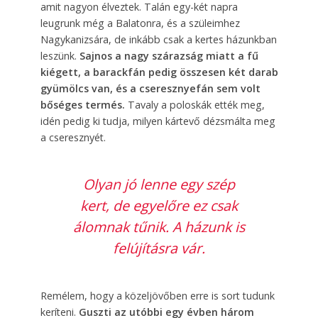
amit nagyon élveztek. Talán egy-két napra
leugrunk még a Balatonra, és a szüleimhez
Nagykanizsára, de inkább csak a kertes házunkban
leszünk.
Sajnos a nagy szárazság miatt a fű
kiégett, a barackfán pedig összesen két darab
gyümölcs van, és a cseresznyefán sem volt
bőséges termés.
Tavaly a poloskák ették meg,
idén pedig ki tudja, milyen kártevő dézsmálta meg
a cseresznyét.
Olyan jó lenne egy szép
kert, de egyelőre ez csak
álomnak tűnik. A házunk is
felújításra vár.
Remélem, hogy a közeljövőben erre is sort tudunk
keríteni.
Guszti az utóbbi egy évben három