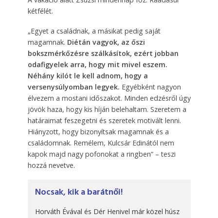
kétfélét.
„Egyet a családnak, a másikat pedig saját
magamnak.
Diétán vagyok, az őszi
bokszmérkőzésre szálkásítok, ezért jobban
odafigyelek arra, hogy mit mivel eszem.
Néhány kilót le kell adnom, hogy a
versenysúlyomban legyek.
Egyébként nagyon
élvezem a mostani időszakot. Minden edzésről úgy
jövök haza, hogy kis híján belehaltam. Szeretem a
határaimat feszegetni és szeretek motivált lenni.
Hiányzott, hogy bizonyítsak magamnak és a
családomnak. Remélem, Kulcsár Edinától nem
kapok majd nagy pofonokat a ringben” – teszi
hozzá nevetve.
Nocsak, kik a barátnői!
Horváth Évával és Dér Henivel már közel húsz