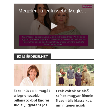
Megjelent a legfrissebb Meglepetés! - 2026.06.30.
0
s
EZ IS ÉRDEKELHET
e
c
o
n
d
s
o
f
1
Ezzel húzza ki magát
Ezek voltak az első
m
a legnehezebb
színes magyar filmek:
i
pillanatokból Endrei
5 zseniális klasszikus,
n
u
Judit: „Egyaránt jót
amin generációk