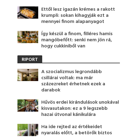
Ettől lesz igazán krémes a rakott
krumpli: sokan kihagyják ezt a
mennyei finom alapanyagot
Így készül a finom, filléres hamis
mangóbefőtt: senki nem jön rá,
hogy cukkiniből van
RIPORT
A szocializmus legrondább
csillárai voltak: ma már
százezreket érhetnek ezek a
darabok
Hűvös erdei kirándulások unokával
kisvasutakon: ez a 9 legszebb
hazai útvonal kánikulára
Ha ide rejted az értékeidet
nyaralás előtt, a betörők biztos