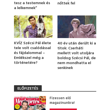
t
tesz a testemnek és
nőttek fel
e
a lelkemnek”
,
2
s
e
c
o
n
d
s
KVÍZ Szécsi Pál élete
40 év után derült ki a
tele volt csalódással
titok: Cserháti
és fájdalommal –
mellett volt utoljára
Emlékszel még a
boldog Szécsi Pál, de
történetére?
nem mondhatta el
senkinek
ELŐFIZETÉS
Fizessen elő
magazinunkra!