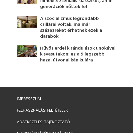
filmek: 5 zseniális klasszikus, amin
generációk nőttek fel
A szocializmus legrondább
csillárai voltak: ma már
százezreket érhetnek ezek a
darabok
Hűvös erdei kirándulások unokával
kisvasutakon: ez a 9 legszebb
hazai útvonal kánikulára
IMPRESSZUM
FELHASZNÁLÁSI FELTÉTELEK
ADATKEZELÉSI TÁJÉKOZTATÓ