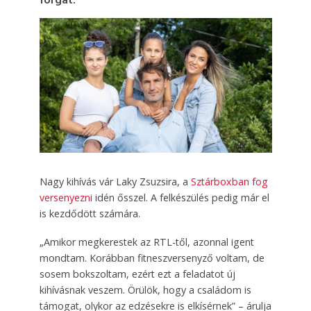
forgat.
Nagy kihívás vár Laky Zsuzsira, a
Sztárboxban fog
versenyezni
idén ősszel. A felkészülés pedig már el
is kezdődött számára.
„Amikor megkerestek az RTL-től, azonnal igent
mondtam. Korábban fitneszversenyző voltam, de
sosem bokszoltam, ezért ezt a feladatot új
kihívásnak veszem. Örülök, hogy a családom is
támogat, olykor az edzésekre is elkísérnek” – árulja