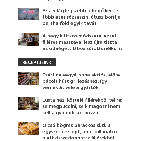
Ez a világ legszebb lebegő kertje:
több ezer rózsaszín lótusz borítja
be Thaiföld egyik tavát
A nagyik titkos módszere: ezzel
filléres masszával lesz újra tiszta
az odaégett lábos súrolás nélkül is
RECEPTJEINK
Ezért ne vegyél soha akciós, előre
pácolt húst grillezéshez: így
vernek át vele a gyártók
Lusta házi körtelé fillérekből télire:
se megpucolni, se kimagozni nem
kell a gyümölcsöt hozzá
Olcsó bögrés barackos süti: 3
egyszerű recept, amit pillanatok
alatt összedobhatsz fillérekből