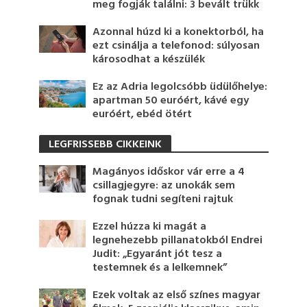
meg fogják találni: 3 bevált trükk
Azonnal húzd ki a konektorból, ha
ezt csinálja a telefonod: súlyosan
károsodhat a készülék
Ez az Adria legolcsóbb üdülőhelye:
apartman 50 euróért, kávé egy
euróért, ebéd ötért
LEGFRISSEBB CIKKEINK
Magányos időskor vár erre a 4
csillagjegyre: az unokák sem
fognak tudni segíteni rajtuk
Ezzel húzza ki magát a
legnehezebb pillanatokból Endrei
Judit: „Egyaránt jót tesz a
testemnek és a lelkemnek”
Ezek voltak az első színes magyar