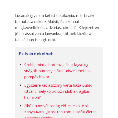
Lucának így nem kellett titkolóznia, már tavaly
bemutatta nekünk Matyit, és azonnal
megkedveltük őt. Udvarias, okos fiú. Kifejezetten
jó hatással van a lányunkra, többek között a
tanulásban is segít neki.”
Ez is érdekelhet
Szebb, mint a hortenzia és a fagyokig
virágzik: bármely előkert dísze lehet ez a
pompás bokor
Egyszerre két asszony várta haza Bubik
Istvánt: melyikőjükhöz indult a tragikus
hajnalon?
Elbújt a nyilvánosság elől és elköltözött
Kánya Kata: „Most tanulom a vidéki életet,
a kertgondozást”