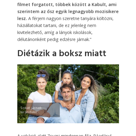
filmet forgatott, többek között a Kabult, ami
szerintem az ősz egyik legnagyobb mozisikere
lesz.
A férjem nagyon szeretne tanyára költözni,
háziállatokat tartani, de ez jelenleg nem
kivitelezhető, amíg a lányok iskolások,
délutánonként pedig edzésre járnak.”
Diétázik a boksz miatt
Sokat járnak
kirándulni
A vakáció alatt Zsuzsi mindennap főz. Ráadásul