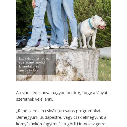
Luca és Lujzi nagyon
szeretnek együtt
kirándulni az
anyukájukkal
A csinos édesanya nagyon boldog, hogy a lányai
szeretnek vele lenni.
„Rendszeresen csinálunk csajos programokat.
Bemegyünk Budapestre, vagy csak elmegyünk a
környékünkön fagyizni és a gödi Homokszigetre