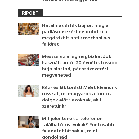
RIPORT
Hatalmas érték bújhat meg a
padláson: ezért ne dobd ki a
megörökölt antik mechanikus
faliórát
Messze ez a legmegbízhatóbb
használt autó: 20 évnél is tovább
bírja alattad, pár százezerért
megveheted
Kéz- és lábtörést! Miért kívánunk
rosszat, mi magyarok a fontos
dolgok előtt azoknak, akit
szeretünk?
Mit jelentenek a telefonon
található kis lyukak? Fontosabb
feladatot látnak el, mint
gondolnád