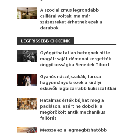
A szocializmus legrondább
csillárai voltak: ma már
százezreket érhetnek ezek a
darabok
LEGFRISSEBB CIKKEINK
Gyógyíthatatlan betegnek hitte
magát: saját démonai kergették
öngyilkosságba Benedek Tibort
Gyanús nászéjszakák, furcsa
hagyományok: ezek a királyi
esküvők legbizarrabb kulisszatitkai
Hatalmas érték bújhat meg a
padláson: ezért ne dobd ki a
megörökölt antik mechanikus
faliórát
Messze ez a legmegbízhatóbb