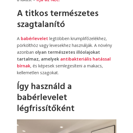
A titkos természetes
szagtalanító
A
babérlevelet
legtöbben krumplifőzelékhez,
pörkölthöz vagy levesekhez használják. A növény
azonban
olyan természetes illóolajokat
tartalmaz, amelyek
antibakteriális hatással
bírnak
, és képesek semlegesíteni a makacs,
kellemetlen szagokat.
Így használd a
babérlevelet
légfrissítőként