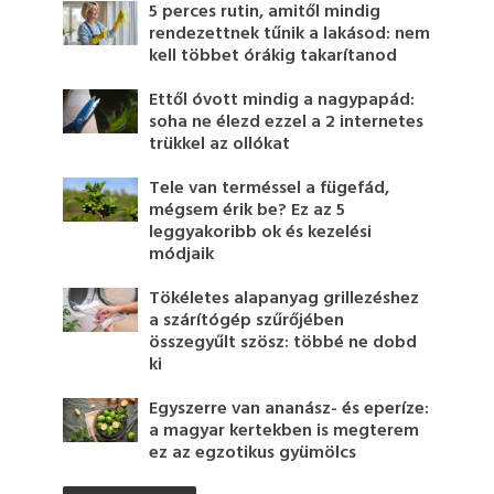
5 perces rutin, amitől mindig
rendezettnek tűnik a lakásod: nem
kell többet órákig takarítanod
Ettől óvott mindig a nagypapád:
soha ne élezd ezzel a 2 internetes
trükkel az ollókat
Tele van terméssel a fügefád,
mégsem érik be? Ez az 5
leggyakoribb ok és kezelési
módjaik
Tökéletes alapanyag grillezéshez
a szárítógép szűrőjében
összegyűlt szösz: többé ne dobd
ki
Egyszerre van ananász- és eperíze:
a magyar kertekben is megterem
ez az egzotikus gyümölcs