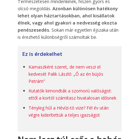
Természetesen mindenkinek, hiszen gyors és
olcsó megoldás.
Azonban különösen hatékony
lehet olyan háztartásokban, ahol kisállatok
élnek, vagy ahol gyakori a nedvesség okozta
penészesedés.
Sokan már egyetlen éjszaka után
is érezhető különbségről számoltak be.
Ez is érdekelhet
Kamaszként szeret, de nem veszi el
kedvesét Palik László: „Ő az én bújós
Petrám”
Kutatók kimondták a szomorú valóságot:
ettől a kortól számítasz hivatalosan idősnek
Tényleg hűl a Hévízi-tó vize? Fél év után
végre kiderítettük a teljes igazságot