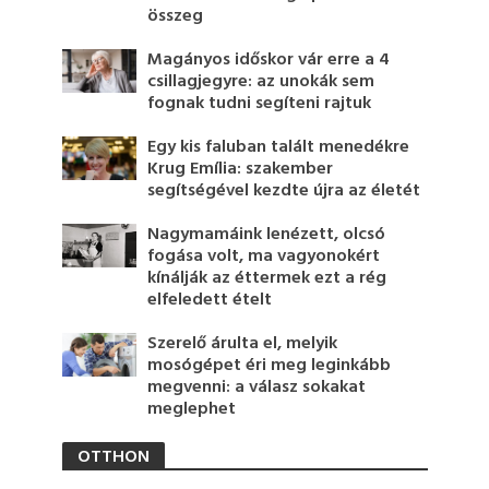
összeg
Magányos időskor vár erre a 4
csillagjegyre: az unokák sem
fognak tudni segíteni rajtuk
Egy kis faluban talált menedékre
Krug Emília: szakember
segítségével kezdte újra az életét
Nagymamáink lenézett, olcsó
fogása volt, ma vagyonokért
kínálják az éttermek ezt a rég
elfeledett ételt
Szerelő árulta el, melyik
mosógépet éri meg leginkább
megvenni: a válasz sokakat
meglephet
OTTHON