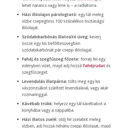
lehet narancs vagy lime is – a radiátorra.
Házi illóolajos párologtató:
egy tál meleg
vízbe csepegtess 100 százalékos tisztaságú
illóolajat.
Szódabikarbónás illatosító üveg:
keverj
össze egy kis befőttesüvegben
szódabikarbónát pár csepp illóolajjal.
Fahéj és szegfűszeg főzete:
forralj fel egy
edényben vizet, majd adj hozzá
fahéjrudat
és
szegfűszeget.
Levendulás illatpárna:
tölts meg egy kis
vászonzsákot szárított levendulával, vagy akár
rozmaringgal.
Kávébab trükk:
helyezz egy tál kávébabot a
konyhába vagy a nappaliba.
Házi illatos zselé:
oldj fel zselatint meleg
vízben, adj hozzá néhány csepp illóolajat, majd