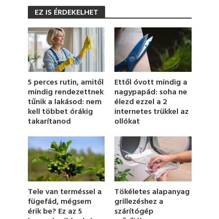
s
EZ IS ÉRDEKELHET
e
c
o
n
d
s
o
f
1
5 perces rutin, amitől
Ettől óvott mindig a
m
mindig rendezettnek
nagypapád: soha ne
i
tűnik a lakásod: nem
élezd ezzel a 2
n
u
kell többet órákig
internetes trükkel az
t
takarítanod
ollókat
e
,
1
s
e
c
o
n
d
Tökéletes alapanyag
Tele van terméssel a
grillezéshez a
fügefád, mégsem
szárítógép
érik be? Ez az 5