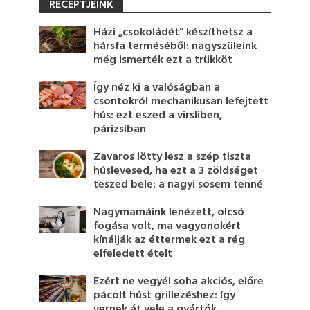
RECEPTJEINK
Házi „csokoládét” készíthetsz a
hársfa terméséből: nagyszüleink
még ismerték ezt a trükköt
Így néz ki a valóságban a
csontokról mechanikusan lefejtett
hús: ezt eszed a virsliben,
párizsiban
Zavaros lötty lesz a szép tiszta
húslevesed, ha ezt a 3 zöldséget
teszed bele: a nagyi sosem tenné
Nagymamáink lenézett, olcsó
fogása volt, ma vagyonokért
kínálják az éttermek ezt a rég
elfeledett ételt
Ezért ne vegyél soha akciós, előre
pácolt húst grillezéshez: így
vernek át vele a gyártók