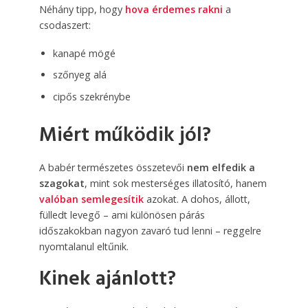
Néhány tipp, hogy
hova érdemes rakni
a
csodaszert:
kanapé mögé
szőnyeg alá
cipős szekrénybe
Miért működik jól?
A babér természetes összetevői
nem elfedik a
szagokat
, mint sok mesterséges illatosító, hanem
valóban semlegesítik
azokat. A dohos, állott,
fülledt levegő – ami különösen párás
időszakokban nagyon zavaró tud lenni – reggelre
nyomtalanul eltűnik.
Kinek ajánlott?