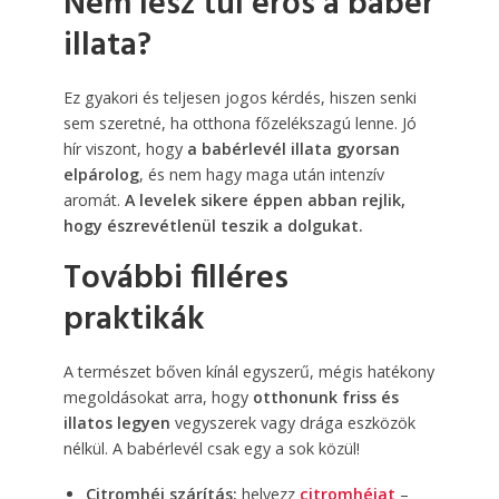
Nem lesz túl erős a babér
illata?
Ez gyakori és teljesen jogos kérdés, hiszen senki
sem szeretné, ha otthona főzelékszagú lenne. Jó
hír viszont, hogy
a babérlevél illata gyorsan
elpárolog
, és nem hagy maga után intenzív
aromát.
A levelek sikere éppen abban rejlik,
hogy észrevétlenül teszik a dolgukat.
További filléres
praktikák
A természet bőven kínál egyszerű, mégis hatékony
megoldásokat arra, hogy
otthonunk friss és
illatos legyen
vegyszerek vagy drága eszközök
nélkül. A babérlevél csak egy a sok közül!
Citromhéj szárítás:
helyezz
citromhéjat
–