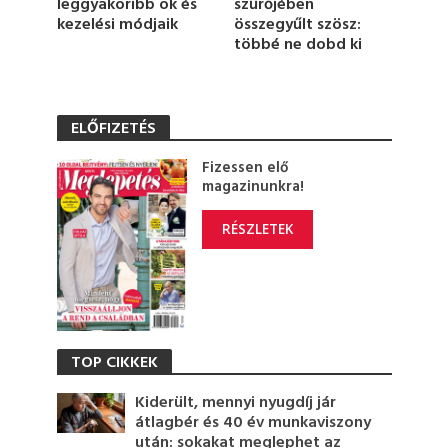
szűrőjében
leggyakoribb ok és
összegyűlt szösz:
kezelési módjaik
többé ne dobd ki
ELŐFIZETÉS
Fizessen elő
magazinunkra!
RÉSZLETEK
TOP CIKKEK
Kiderült, mennyi nyugdíj jár
átlagbér és 40 év munkaviszony
után: sokakat meglephet az