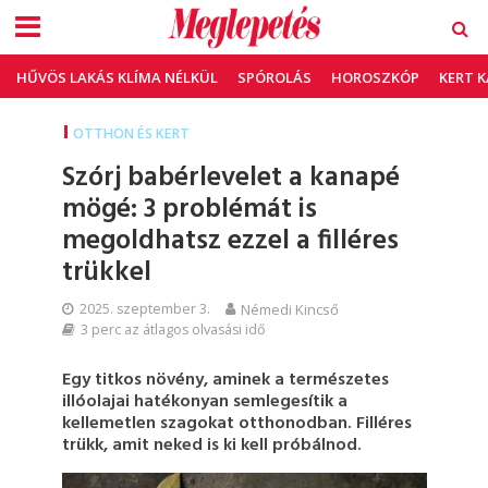
HŰVÖS LAKÁS KLÍMA NÉLKÜL
SPÓROLÁS
HOROSZKÓP
KERT 
OTTHON ÉS KERT
Szórj babérlevelet a kanapé
mögé: 3 problémát is
megoldhatsz ezzel a filléres
trükkel
2025. szeptember 3.
Némedi Kincső
3 perc az átlagos olvasási idő
Egy titkos növény, aminek a természetes
illóolajai hatékonyan semlegesítik a
kellemetlen szagokat otthonodban. Filléres
trükk, amit neked is ki kell próbálnod.