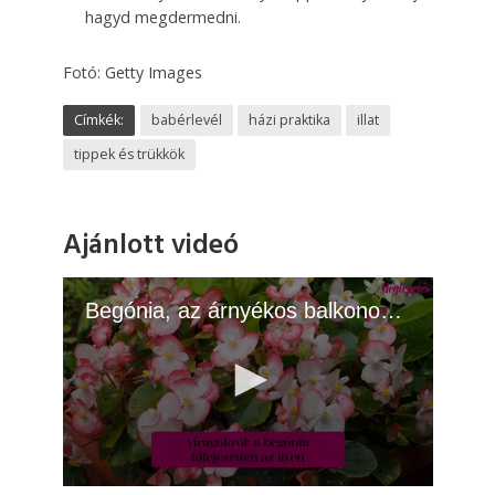
hagyd megdermedni.
Fotó: Getty Images
Címkék:
babérlevél
házi praktika
illat
tippek és trükkök
Ajánlott videó
Begónia, az árnyékos balkonok királynője
0