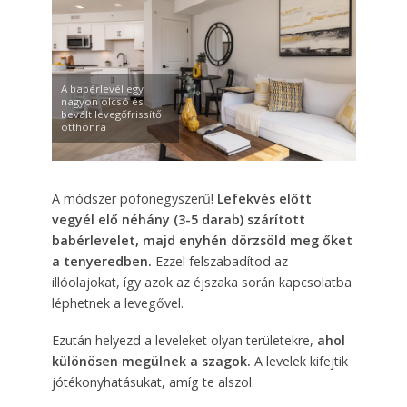
A babérlevél egy
nagyon olcsó és
bevált levegőfrissítő
otthonra
A módszer pofonegyszerű!
Lefekvés előtt
vegyél elő néhány (3-5 darab) szárított
babérlevelet, majd enyhén dörzsöld meg őket
a tenyeredben.
Ezzel felszabadítod az
illóolajokat, így azok az éjszaka során kapcsolatba
léphetnek a levegővel.
Ezután helyezd a leveleket olyan területekre,
ahol
különösen megülnek a szagok.
A levelek kifejtik
jótékonyhatásukat, amíg te alszol.