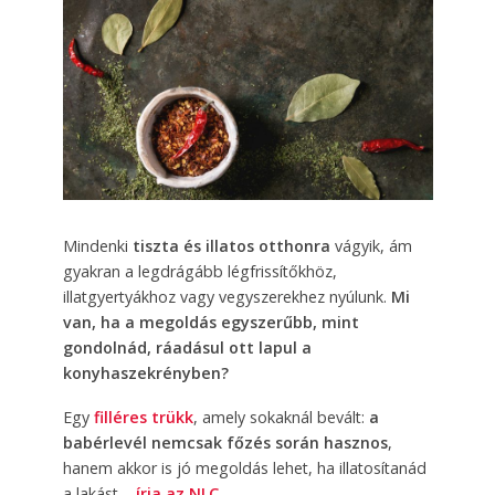
Mindenki
tiszta és illatos otthonra
vágyik, ám
gyakran a legdrágább légfrissítőkhöz,
illatgyertyákhoz vagy vegyszerekhez nyúlunk.
Mi
van, ha a megoldás egyszerűbb, mint
gondolnád, ráadásul ott lapul a
konyhaszekrényben?
Egy
filléres trükk
, amely sokaknál bevált:
a
babérlevél nemcsak főzés során hasznos
,
hanem akkor is jó megoldás lehet, ha illatosítanád
a lakást –
írja az NLC.