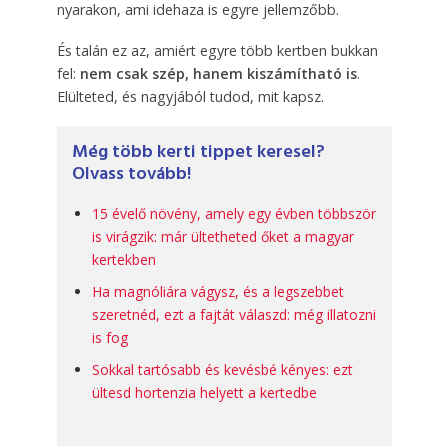
nyarakon, ami idehaza is egyre jellemzőbb.
És talán ez az, amiért egyre több kertben bukkan
fel:
nem csak szép, hanem kiszámítható is
.
Elülteted, és nagyjából tudod, mit kapsz.
Még több kerti tippet keresel?
Olvass tovább!
15 évelő növény, amely egy évben többször
is virágzik: már ültetheted őket a magyar
kertekben
Ha magnóliára vágysz, és a legszebbet
szeretnéd, ezt a fajtát válaszd: még illatozni
is fog
Sokkal tartósabb és kevésbé kényes: ezt
ültesd hortenzia helyett a kertedbe