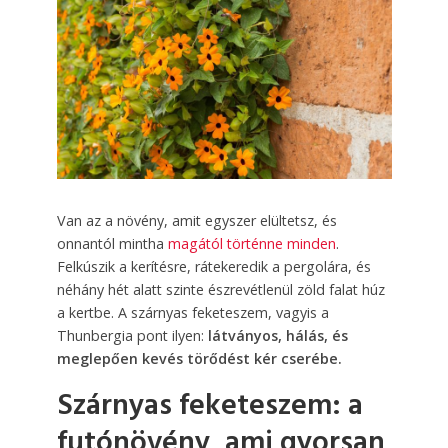
Van az a növény, amit egyszer elültetsz, és
onnantól mintha
magától történne minden
.
Felkúszik a kerítésre, rátekeredik a pergolára, és
néhány hét alatt szinte észrevétlenül zöld falat húz
a kertbe. A szárnyas feketeszem, vagyis a
Thunbergia pont ilyen:
látványos, hálás, és
meglepően kevés törődést kér cserébe.
Szárnyas feketeszem: a
futónövény, ami gyorsan