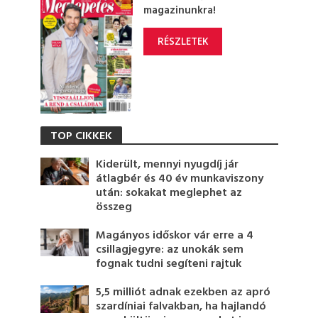
magazinunkra!
RÉSZLETEK
TOP CIKKEK
Kiderült, mennyi nyugdíj jár
átlagbér és 40 év munkaviszony
után: sokakat meglephet az
összeg
Magányos időskor vár erre a 4
csillagjegyre: az unokák sem
fognak tudni segíteni rajtuk
5,5 milliót adnak ezekben az apró
szardíniai falvakban, ha hajlandó