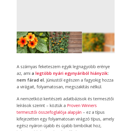
5
FOTÓ
A szárnyas feketeszem egyik legnagyobb erénye
az, ami
a
legtöbb nyári egynyáriból hiányzik
:
nem fárad el.
Júniustól egészen a fagyokig hozza
a virágait, folyamatosan, megszakítás nélkül.
A nemzetközi kertészeti adatbázisok és termesztői
leírások szerint – köztük a
Proven Winners
termesztői összefoglalója alapján
– ez a típus
kifejezetten egy folyamatosan virágzó típus, amely
egész nyáron újabb és újabb bimbókat hoz,