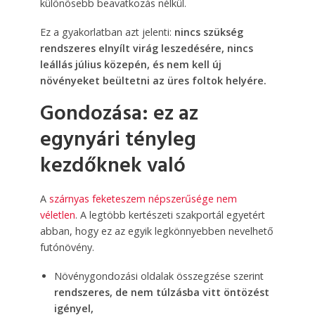
különösebb beavatkozás nélkül.
Ez a gyakorlatban azt jelenti:
nincs szükség
rendszeres elnyílt virág leszedésére, nincs
leállás július közepén, és nem kell új
növényeket beültetni az üres foltok helyére.
Gondozása: ez az
egynyári tényleg
kezdőknek való
A
szárnyas feketeszem népszerűsége nem
véletlen
. A legtöbb kertészeti szakportál egyetért
abban, hogy ez az egyik legkönnyebben nevelhető
futónövény.
Növénygondozási oldalak összegzése szerint
rendszeres, de nem túlzásba vitt öntözést
igényel,