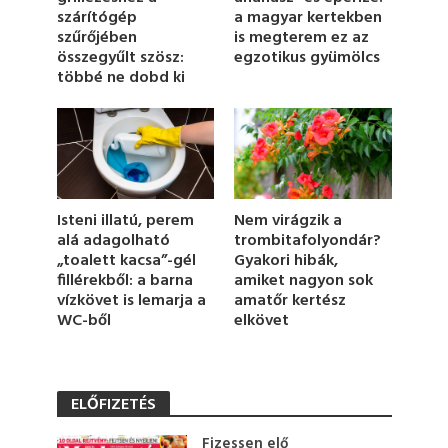
szárítógép
a magyar kertekben
e
c
szűrőjében
is megterem ez az
o
összegyűlt szösz:
egzotikus gyümölcs
n
többé ne dobd ki
d
s
Nem virágzik a
Isteni illatú, perem
trombitafolyondár?
alá adagolható
Gyakori hibák,
„toalett kacsa”-gél
amiket nagyon sok
fillérekből: a barna
amatőr kertész
vízkövet is lemarja a
elkövet
WC-ből
ELŐFIZETÉS
Fizessen elő