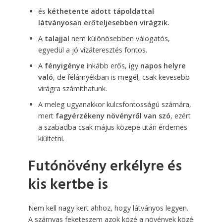
és
kéthetente adott tápoldattal
látványosan erőteljesebben virágzik.
A
talajjal
nem különösebben válogatós,
egyedül a jó vízáteresztés fontos.
A
fényigénye
inkább erős, így
napos helyre
való
, de félárnyékban is megél, csak kevesebb
virágra számíthatunk.
A meleg ugyanakkor kulcsfontosságú számára,
mert
fagyérzékeny növényről van szó
, ezért
a szabadba csak május közepe után érdemes
kiültetni.
Futónövény erkélyre és
kis kertbe is
Nem kell nagy kert ahhoz, hogy látványos legyen.
A szárnyas feketeszem azok közé a növények közé