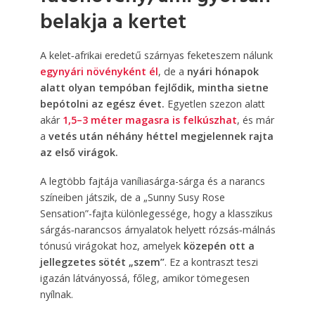
belakja a kertet
A kelet‑afrikai eredetű szárnyas feketeszem nálunk
egynyári növényként él
, de a
nyári hónapok
alatt olyan tempóban fejlődik, mintha sietne
bepótolni az egész évet.
Egyetlen szezon alatt
akár
1,5–3 méter magasra is felkúszhat
, és már
a
vetés után néhány héttel megjelennek rajta
az első virágok.
A legtöbb fajtája vaníliasárga-sárga és a narancs
színeiben játszik, de a „Sunny Susy Rose
Sensation”-fajta különlegessége, hogy a klasszikus
sárgás‑narancsos árnyalatok helyett rózsás‑málnás
tónusú virágokat hoz, amelyek
közepén ott a
jellegzetes sötét „szem”
. Ez a kontraszt teszi
igazán látványossá, főleg, amikor tömegesen
nyílnak.