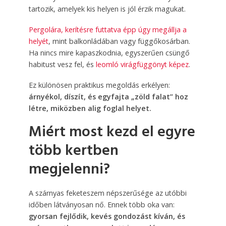
tartozik, amelyek kis helyen is jól érzik magukat.
Pergolára, kerítésre futtatva épp úgy megállja a
helyét
, mint balkonládában vagy függőkosárban.
Ha nincs mire kapaszkodnia, egyszerűen csüngő
habitust vesz fel, és
leomló virágfüggönyt képez
.
Ez különösen praktikus megoldás erkélyen:
árnyékol, díszít, és egyfajta „zöld falat” hoz
létre, miközben alig foglal helyet.
Miért most kezd el egyre
több kertben
megjelenni?
A szárnyas feketeszem népszerűsége az utóbbi
időben látványosan nő. Ennek több oka van:
gyorsan fejlődik, kevés gondozást kíván, és