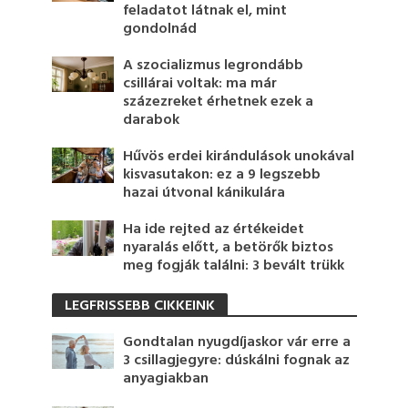
feladatot látnak el, mint
gondolnád
A szocializmus legrondább
csillárai voltak: ma már
százezreket érhetnek ezek a
darabok
Hűvös erdei kirándulások unokával
kisvasutakon: ez a 9 legszebb
hazai útvonal kánikulára
Ha ide rejted az értékeidet
nyaralás előtt, a betörők biztos
meg fogják találni: 3 bevált trükk
LEGFRISSEBB CIKKEINK
Gondtalan nyugdíjaskor vár erre a
3 csillagjegyre: dúskálni fognak az
anyagiakban