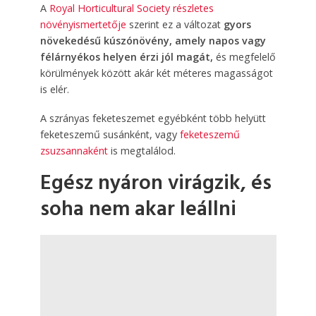
A
Royal Horticultural Society részletes
növényismertetője
szerint ez a változat
gyors
növekedésű kúszónövény, amely napos vagy
félárnyékos helyen érzi jól magát,
és megfelelő
körülmények között akár két méteres magasságot
is elér.
A szrányas feketeszemet egyébként több helyütt
feketeszemű susánként, vagy
feketeszemű
zsuzsannaként
is megtalálod.
Egész nyáron virágzik, és
soha nem akar leállni