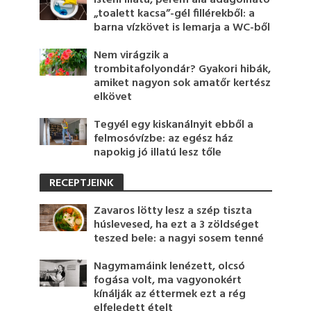
„toalett kacsa”-gél fillérekből: a
barna vízkövet is lemarja a WC-ből
Nem virágzik a
trombitafolyondár? Gyakori hibák,
amiket nagyon sok amatőr kertész
elkövet
Tegyél egy kiskanálnyit ebből a
felmosóvízbe: az egész ház
napokig jó illatú lesz tőle
RECEPTJEINK
Zavaros lötty lesz a szép tiszta
húslevesed, ha ezt a 3 zöldséget
teszed bele: a nagyi sosem tenné
Nagymamáink lenézett, olcsó
fogása volt, ma vagyonokért
kínálják az éttermek ezt a rég
elfeledett ételt