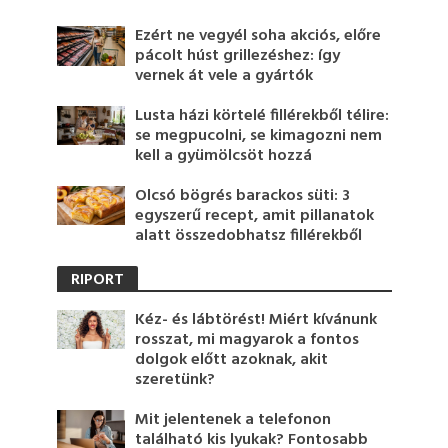
Ezért ne vegyél soha akciós, előre
pácolt húst grillezéshez: így
vernek át vele a gyártók
Lusta házi körtelé fillérekből télire:
se megpucolni, se kimagozni nem
kell a gyümölcsöt hozzá
Olcsó bögrés barackos süti: 3
egyszerű recept, amit pillanatok
alatt összedobhatsz fillérekből
RIPORT
Kéz- és lábtörést! Miért kívánunk
rosszat, mi magyarok a fontos
dolgok előtt azoknak, akit
szeretünk?
Mit jelentenek a telefonon
található kis lyukak? Fontosabb