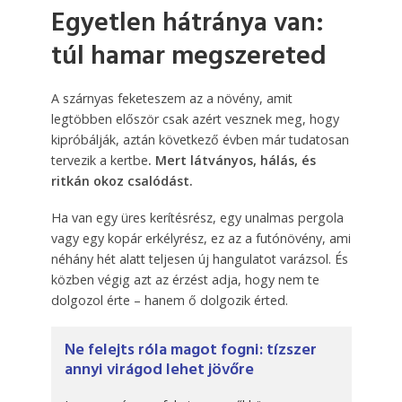
Egyetlen hátránya van:
túl hamar megszereted
A szárnyas feketeszem az a növény, amit
legtöbben először csak azért vesznek meg, hogy
kipróbálják, aztán következő évben már tudatosan
tervezik a kertbe
. Mert látványos, hálás, és
ritkán okoz csalódást.
Ha van egy üres kerítésrész, egy unalmas pergola
vagy egy kopár erkélyrész, ez az a futónövény, ami
néhány hét alatt teljesen új hangulatot varázsol. És
közben végig azt az érzést adja, hogy nem te
dolgozol érte – hanem ő dolgozik érted.
Ne felejts róla magot fogni: tízszer
annyi virágod lehet jövőre