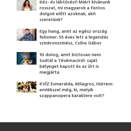
Kéz- és lábtörést! Miért kívánunk
rosszat, mi magyarok a fontos
dolgok előtt azoknak, akit
szeretünk?
Egy hang, amit az egész ország
felismer: 55 éves lett a legendás
szinkronszínész, Csőre Gábor
10 dolog, amit biztosan nem
tudtál a Tévémaciról: saját
bélyeget kapott és az űrt is
megjárta
KVÍZ Esmeralda, Milagros, Hürrem:
emlékszel még, ki, melyik
szappanopera karaktere volt?