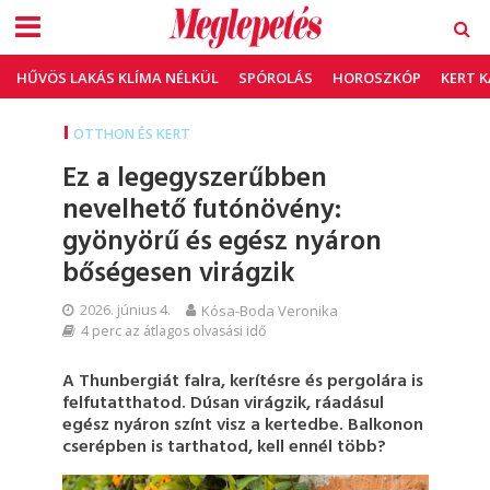
HŰVÖS LAKÁS KLÍMA NÉLKÜL
SPÓROLÁS
HOROSZKÓP
KERT 
OTTHON ÉS KERT
Ez a legegyszerűbben
nevelhető futónövény:
gyönyörű és egész nyáron
bőségesen virágzik
2026. június 4.
Kósa-Boda Veronika
4 perc az átlagos olvasási idő
A Thunbergiát falra, kerítésre és pergolára is
felfutatthatod. Dúsan virágzik, ráadásul
egész nyáron színt visz a kertedbe. Balkonon
cserépben is tarthatod, kell ennél több?