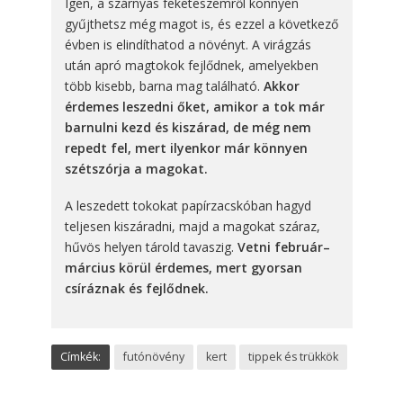
Igen, a szárnyas feketeszemről könnyen
gyűjthetsz még magot is, és ezzel a következő
évben is elindíthatod a növényt. A virágzás
után apró magtokok fejlődnek, amelyekben
több kisebb, barna mag található.
Akkor
érdemes leszedni őket, amikor a tok már
barnulni kezd és kiszárad, de még nem
repedt fel, mert ilyenkor már könnyen
szétszórja a magokat.
A leszedett tokokat papírzacskóban hagyd
teljesen kiszáradni, majd a magokat száraz,
hűvös helyen tárold tavaszig.
Vetni február–
március körül érdemes, mert gyorsan
csíráznak és fejlődnek.
Címkék:
futónövény
kert
tippek és trükkök