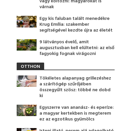
vagy költözni: magyarokat is
várnak
Egy kis faluban talált menedékre
Krug Emília: szakember
segítségével kezdte újra az életét
9 látványos évelő, amit
augusztusban kell elültetni: az első
fagyokig fognak virágozni
OTTHON
Tökéletes alapanyag grillezéshez
a szárítógép szűrőjében
összegyűlt szösz: többé ne dobd
ki
Egyszerre van ananász- és eperíze:
a magyar kertekben is megterem
ez az egzotikus gyümölcs
Isteni illatú, perem alá adagolható