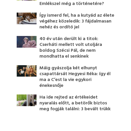
Emlékszel még a történetére?
Így ismerd fel, ha a kutyád az élete
végéhez közeledik: 3 fájdalmasan
nehéz és ordító jel
40 év után derült ki a titok:
Cserháti mellett volt utoljára
boldog Szécsi Pál, de nem
mondhatta el senkinek
Máig gyászolja két elhunyt
csapattársát Hegyesi Réka: így él
ma a C’est la vie egykori
énekesnője
Ha ide rejted az értékeidet
nyaralás előtt, a betörők biztos
meg fogják találni: 3 bevált trükk