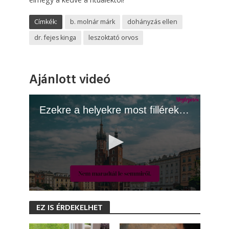
Címkék:
b. molnár márk
dohányzás ellen
dr. fejes kinga
leszoktató orvos
Ajánlott videó
Ezekre a helyekre most fillérekből is eljuthatsz
0
s
EZ IS ÉRDEKELHET
e
c
o