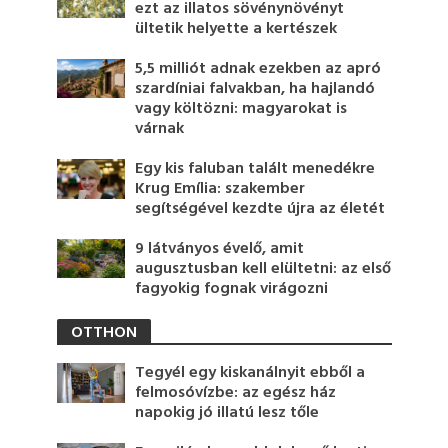
ezt az illatos sövénynövényt
ültetik helyette a kertészek
5,5 milliót adnak ezekben az apró
szardíniai falvakban, ha hajlandó
vagy költözni: magyarokat is
várnak
Egy kis faluban talált menedékre
Krug Emília: szakember
segítségével kezdte újra az életét
9 látványos évelő, amit
augusztusban kell elültetni: az első
fagyokig fognak virágozni
OTTHON
Tegyél egy kiskanálnyit ebből a
felmosóvízbe: az egész ház
napokig jó illatú lesz tőle