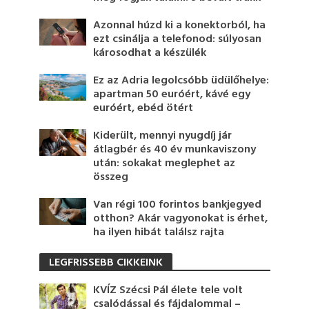
Azonnal húzd ki a konektorból, ha
ezt csinálja a telefonod: súlyosan
károsodhat a készülék
Ez az Adria legolcsóbb üdülőhelye:
apartman 50 euróért, kávé egy
euróért, ebéd ötért
Kiderült, mennyi nyugdíj jár
átlagbér és 40 év munkaviszony
után: sokakat meglephet az
összeg
Van régi 100 forintos bankjegyed
otthon? Akár vagyonokat is érhet,
ha ilyen hibát találsz rajta
LEGFRISSEBB CIKKEINK
KVÍZ Szécsi Pál élete tele volt
csalódással és fájdalommal –