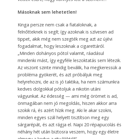
Másoknak sem lehetetlen!
Kinga persze nem csak a fiataloknak, a
felnőtteknek is segít; így azoknak is szívesen ad
tippet, akik még nem szegték meg azt az újévi
fogadalmat, hogy leszoknak a cigarettáról.
„Minden dohányos pótol valamit, ráadásul
mindenki mást, így egyféle leszoktatás sem létezik.
Az viszont szinte mindig beválik, ha megkeressük a
probléma gyökerét, és azt próbáljuk meg
helyrehozni, de az is jó taktika, ha nem számunkra
kedves dolgokkal pótoljuk a nikotin utáni
vágyunkat. Az édesség — ami még örömet is ad,
önmagában nem jó megoldás, hiszen akkor arra
szokik rá, és azért hízik meg. Aki le akar szokni,
minden egyes szál helyett tisztítson meg egy
sárgarépát, és azt rágja el. Napi 20 répapucolás és
néhány hét után biztosra veszem, hogy egy életre
elmegy a kedve a rituáléktól!”