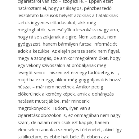
cigarettáról van szó – szögezi le. – Éppen ezért
határoztam el, hogy az álságos, pénzbeszedő
leszoktató kurzusok helyett azoknak a fiataloknak
tartok ingyenes előadásokat, akik még
megfoghatók, van esélyük a leszokásra vagy arra,
hogy rá se szokjanak a cigire. Nem tapaszt, nem
gyógyszert, hanem bármilyen furcsa: információt
adok a kezükbe. Az elején persze senki nem figyel,
megy a zsongás, de amikor megkérem őket, hogy
egy vékony szívószálon át próbáljanak meg
levegőt venni – hiszen ezt érzi egy tüdőbeteg is –,
majd ha ez megy, akkor még guggoljanak is hozzá
húszat – már nem nevetnek. Amikor pedig
előkerülnek a kemény képek, amik a dohányzás
hatásait mutatják be, már mindenki
megrökönyödik. Tudom, ilyen van a
cigarettásdobozokon is, ez önmagában nem nagy
szám, de nálam nem csak ezt kapják, hanem
elmesélem annak a személyes történetét, akivel így
találkoztam, és ebbe halt bele. És ebben az a