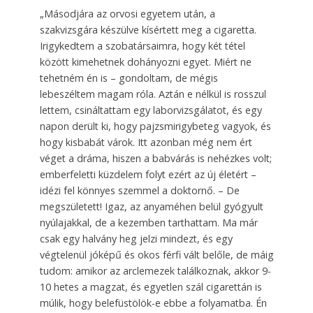
„Másodjára az orvosi egyetem után, a
szakvizsgára készülve kísértett meg a cigaretta.
Irigykedtem a szobatársaimra, hogy két tétel
között kimehetnek dohányozni egyet. Miért ne
tehetném én is – gondoltam, de mégis
lebeszéltem magam róla. Aztán e nélkül is rosszul
lettem, csináltattam egy laborvizsgálatot, és egy
napon derült ki, hogy pajzsmirigybeteg vagyok, és
hogy kisbabát várok. Itt azonban még nem ért
véget a dráma, hiszen a babvárás is nehézkes volt;
emberfeletti küzdelem folyt ezért az új életért –
idézi fel könnyes szemmel a doktornő. – De
megszületett! Igaz, az anyaméhen belül gyógyult
nyúlajakkal, de a kezemben tarthattam. Ma már
csak egy halvány heg jelzi mindezt, és egy
végtelenül jóképű és okos férfi vált belőle, de máig
tudom: amikor az arclemezek találkoznak, akkor 9-
10 hetes a magzat, és egyetlen szál cigarettán is
múlik, hogy belefüstölök-e ebbe a folyamatba. Én