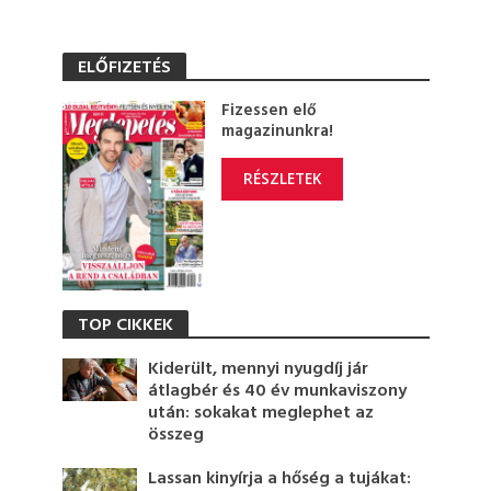
ELŐFIZETÉS
Fizessen elő
magazinunkra!
RÉSZLETEK
TOP CIKKEK
Kiderült, mennyi nyugdíj jár
átlagbér és 40 év munkaviszony
után: sokakat meglephet az
összeg
Lassan kinyírja a hőség a tujákat: