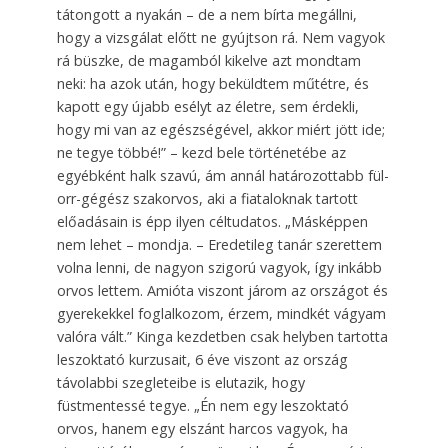
tátongott a nyakán – de a nem bírta megállni,
hogy a vizsgálat előtt ne gyújtson rá. Nem vagyok
rá büszke, de magamból kikelve azt mondtam
neki: ha azok után, hogy beküldtem műtétre, és
kapott egy újabb esélyt az életre, sem érdekli,
hogy mi van az egészségével, akkor miért jött ide;
ne tegye többé!” – kezd bele történetébe az
egyébként halk szavú, ám annál határozottabb fül-
orr-gégész szakorvos, aki a fiataloknak tartott
előadásain is épp ilyen céltudatos. „Másképpen
nem lehet – mondja. – Eredetileg tanár szerettem
volna lenni, de nagyon szigorú vagyok, így inkább
orvos lettem. Amióta viszont járom az országot és
gyerekekkel foglalkozom, érzem, mindkét vágyam
valóra vált.” Kinga kezdetben csak helyben tartotta
leszoktató kurzusait, 6 éve viszont az ország
távolabbi szegleteibe is elutazik, hogy
füstmentessé tegye. „Én nem egy leszoktató
orvos, hanem egy elszánt harcos vagyok, ha