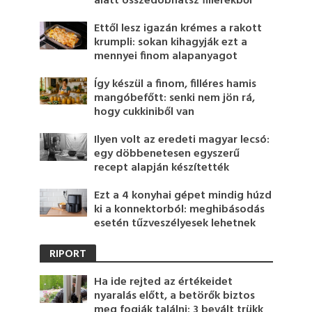
alatt összedobhatsz fillérekből
Ettől lesz igazán krémes a rakott
krumpli: sokan kihagyják ezt a
mennyei finom alapanyagot
Így készül a finom, filléres hamis
mangóbefőtt: senki nem jön rá,
hogy cukkiniből van
Ilyen volt az eredeti magyar lecsó:
egy döbbenetesen egyszerű
recept alapján készítették
Ezt a 4 konyhai gépet mindig húzd
ki a konnektorból: meghibásodás
esetén tűzveszélyesek lehetnek
RIPORT
Ha ide rejted az értékeidet
nyaralás előtt, a betörők biztos
meg fogják találni: 3 bevált trükk