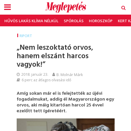
HŰVÖS LAKÁS KLÍMA NÉLKÜL
SPÓROLÁS
HOROSZKÓP
KERT 
RIPORT
„Nem leszoktató orvos,
hanem elszánt harcos
vagyok!”
2018. január 23.
B. Molnár Márk
6 perc az átlagos olvasási idő
Amíg sokan már el is felejtették az újévi
fogadalmukat, addig él Magyarországon egy
orvos, aki máig kitartóan harcol 25 évvel
ezelőtt tett ígéretéért.