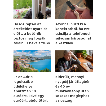
n
d
s
o
f
1
Azonnal húzd ki a
Ha ide rejted az
m
konektorból, ha ezt
értékeidet nyaralás
i
csinálja a telefonod:
előtt, a betörők
n
u
súlyosan károsodhat
biztos meg fogják
t
a készülék
találni: 3 bevált trükk
e
,
2
4
s
e
c
o
n
Ez az Adria
Kiderült, mennyi
d
legolcsóbb
nyugdíj jár átlagbér
s
üdülőhelye:
és 40 év
apartman 50
munkaviszony után:
euróért, kávé egy
sokakat meglephet
euróért, ebéd ötért
az összeg