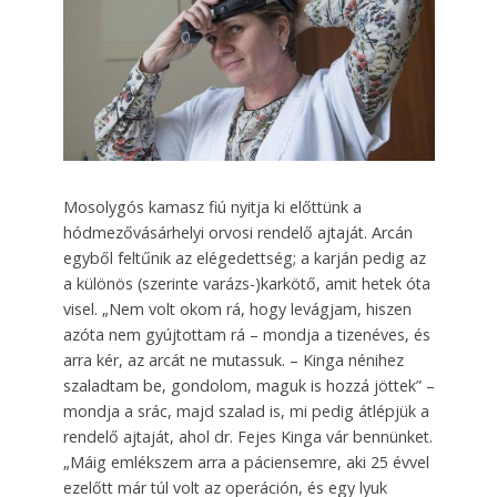
Mosolygós kamasz fiú nyitja ki előttünk a
hódmezővásárhelyi orvosi rendelő ajtaját. Arcán
egyből feltűnik az elégedettség; a karján pedig az
a különös (szerinte varázs-)karkötő, amit hetek óta
visel. „Nem volt okom rá, hogy levágjam, hiszen
azóta nem gyújtottam rá – mondja a tizenéves, és
arra kér, az arcát ne mutassuk. – Kinga nénihez
szaladtam be, gondolom, maguk is hozzá jöttek” –
mondja a srác, majd szalad is, mi pedig átlépjük a
rendelő ajtaját, ahol dr. Fejes Kinga vár bennünket.
„Máig emlékszem arra a páciensemre, aki 25 évvel
ezelőtt már túl volt az operáción, és egy lyuk