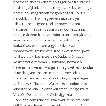
pontosan ekkor akartam a vizsgák okozta stressz
miatt rágyújtani, amit, ha megteszek, biztos, hogy
nem tudok magamnak megbocsájtani. Ezért is
harcolok immáron negyed évszázada olyan
elhivatottan a cigaretta ellen; hogy hozzám
hasonlóan más se hozzon olyan döntést, amit
utána már nem lehet visszafordítani. Ezért járom a
saját pénzemen az országot, készíttettem a
karkötőket, és tartom a gyerekeknek az
előadásokat. Amikor az a srác, akivel befelé jövet
találkoztatok, két héttel az előadás után azzal
köszöntött a váróban: »Doktornő, hoztam a
haverjaimat, kérem, vizsgálja meg őket, és mondja
el nekik is, amit nekem mondott, mert ők is
dohányoznak, és nem akarom, hogy bajuk legyen.
Azóta egy szálat sem szívtam, és a többieket is
lebeszélem róla! Egyszer kértem tőlük egy szálat.
Viccből. De nem adtak. Ők is vigyáznak rám!« –
Ezek után nem találtam szavakat! Remélem, nem
vették észre, hogy könnyes lett a szemem…”