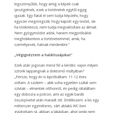
legszörnyűbb, hogy amíg a képek csak
ijesztgetnek, ezek a történetek egytől-egyig
igazak. Egy fiatal el sem tudja képzelni, hogy
egyszer megöregszik; hogy kapott egy testet, de
ha tönkreteszi, nem tudja megvalósítani az álmait.
Nem gyógymódot adok, hanem megpróbálok
meghökkenteni a történeteimmel, amik, ha
személyesek, hatnak mindenkire.”
„Végignéztem a haláltusájukat”
Ezek után jogosan merül fel a kérdés: vajon milyen
sztorik lappangnak a doktornő múltjában?
„Persze, hogy én is kipróbáltam. 11-12 éves
voltam. A szüleim – akik soha egyetlen szálat sem
szívtak – elmentek otthonról, én pedig rátaláltam
egy dobozra a polcon, ami az egyik baráti
összejövetel után maradt ott. Emlékszem: a kis egy
méterszer egyméteres, zárt ablakú WC-ben
gyújtottam rá, abban a lakásban, ahol senki nem