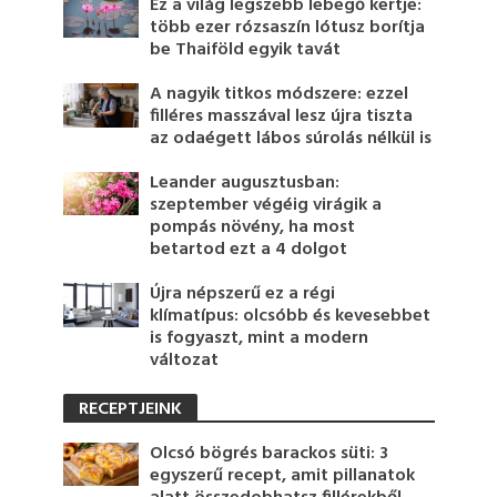
Ez a világ legszebb lebegő kertje:
több ezer rózsaszín lótusz borítja
be Thaiföld egyik tavát
A nagyik titkos módszere: ezzel
filléres masszával lesz újra tiszta
az odaégett lábos súrolás nélkül is
Leander augusztusban:
szeptember végéig virágik a
pompás növény, ha most
betartod ezt a 4 dolgot
Újra népszerű ez a régi
klímatípus: olcsóbb és kevesebbet
is fogyaszt, mint a modern
változat
RECEPTJEINK
Olcsó bögrés barackos süti: 3
egyszerű recept, amit pillanatok