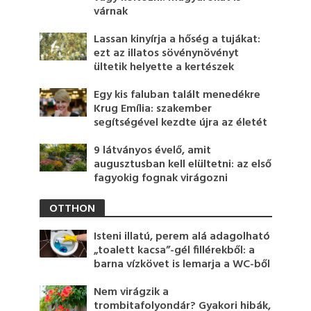
várnak
Lassan kinyírja a hőség a tujákat:
ezt az illatos sövénynövényt
ültetik helyette a kertészek
Egy kis faluban talált menedékre
Krug Emília: szakember
segítségével kezdte újra az életét
9 látványos évelő, amit
augusztusban kell elültetni: az első
fagyokig fognak virágozni
OTTHON
Isteni illatú, perem alá adagolható
„toalett kacsa”-gél fillérekből: a
barna vízkövet is lemarja a WC-ből
Nem virágzik a
trombitafolyondár? Gyakori hibák,