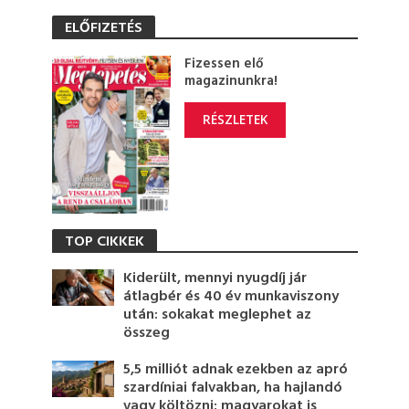
ELŐFIZETÉS
Fizessen elő
magazinunkra!
RÉSZLETEK
TOP CIKKEK
Kiderült, mennyi nyugdíj jár
átlagbér és 40 év munkaviszony
után: sokakat meglephet az
összeg
5,5 milliót adnak ezekben az apró
szardíniai falvakban, ha hajlandó
vagy költözni: magyarokat is