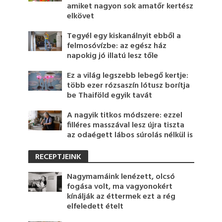
amiket nagyon sok amatőr kertész
elkövet
Tegyél egy kiskanálnyit ebből a
felmosóvízbe: az egész ház
napokig jó illatú lesz tőle
Ez a világ legszebb lebegő kertje:
több ezer rózsaszín lótusz borítja
be Thaiföld egyik tavát
A nagyik titkos módszere: ezzel
filléres masszával lesz újra tiszta
az odaégett lábos súrolás nélkül is
RECEPTJEINK
Nagymamáink lenézett, olcsó
fogása volt, ma vagyonokért
kínálják az éttermek ezt a rég
elfeledett ételt