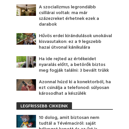
A szocializmus legrondább
csillárai voltak: ma már
százezreket érhetnek ezek a
darabok
Hűvös erdei kirándulások unokával
kisvasutakon: ez a 9 legszebb
hazai útvonal kánikulára
Ha ide rejted az értékeidet
nyaralás előtt, a betörők biztos
meg fogják találni: 3 bevált trükk
Azonnal húzd ki a konektorból, ha
ezt csinálja a telefonod: súlyosan
károsodhat a készülék
LEGFRISSEBB CIKKEINK
10 dolog, amit biztosan nem
tudtál a Tévémaciról: saját