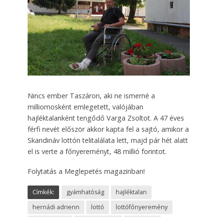
Nincs ember Taszáron, aki ne ismerné a
milliomosként emlegetett, valójában
hajléktalanként tengődő Varga Zsoltot. A 47 éves
férfi nevét először akkor kapta fel a sajtó, amikor a
Skandináv lottón telitalálata lett, majd pár hét alatt
el is verte a főnyereményt, 48 millió forintot.
Folytatás a Meglepetés magazinban!
Címkék:
gyámhatóság
hajléktalan
hernádi adrienn
lottó
lottófőnyeremény