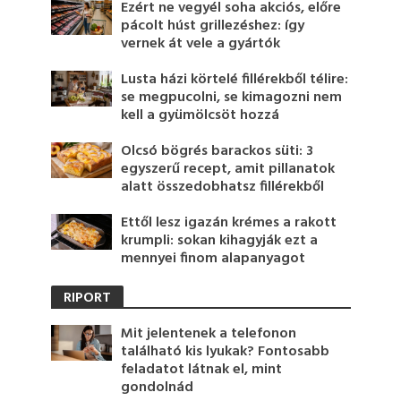
Ezért ne vegyél soha akciós, előre
pácolt húst grillezéshez: így
vernek át vele a gyártók
Lusta házi körtelé fillérekből télire:
se megpucolni, se kimagozni nem
kell a gyümölcsöt hozzá
Olcsó bögrés barackos süti: 3
egyszerű recept, amit pillanatok
alatt összedobhatsz fillérekből
Ettől lesz igazán krémes a rakott
krumpli: sokan kihagyják ezt a
mennyei finom alapanyagot
RIPORT
Mit jelentenek a telefonon
található kis lyukak? Fontosabb
feladatot látnak el, mint
gondolnád