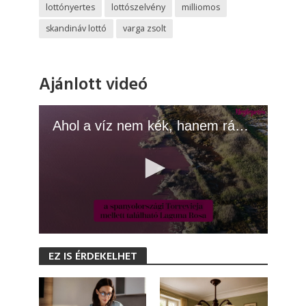
lottónyertes
lottószelvény
milliomos
skandináv lottó
varga zsolt
Ajánlott videó
Ahol a víz nem kék, hanem rágógumi rózsaszín
0
s
EZ IS ÉRDEKELHET
e
c
o
n
d