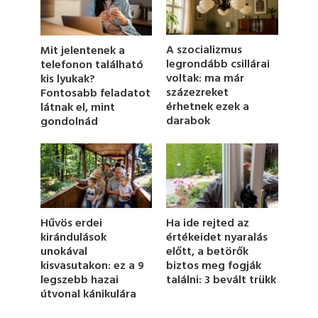
s
o
f
1
A szocializmus
Mit jelentenek a
m
legrondább csillárai
telefonon található
i
voltak: ma már
kis lyukak?
n
u
százezreket
Fontosabb feladatot
t
érhetnek ezek a
látnak el, mint
e
darabok
gondolnád
,
1
7
s
e
c
o
n
d
Hűvös erdei
Ha ide rejted az
s
kirándulások
értékeidet nyaralás
unokával
előtt, a betörők
kisvasutakon: ez a 9
biztos meg fogják
legszebb hazai
találni: 3 bevált trükk
útvonal kánikulára