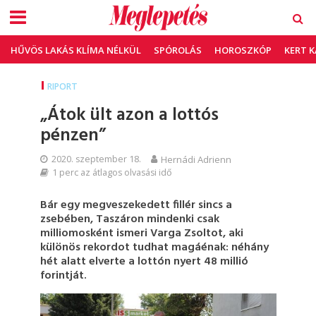
HŰVÖS LAKÁS KLÍMA NÉLKÜL
SPÓROLÁS
HOROSZKÓP
KERT 
RIPORT
„Átok ült azon a lottós
pénzen”
2020. szeptember 18.
Hernádi Adrienn
1 perc az átlagos olvasási idő
Bár egy megveszekedett fillér sincs a
zsebében, Taszáron mindenki csak
milliomosként ismeri Varga Zsoltot, aki
különös rekordot tudhat magáénak: néhány
hét alatt elverte a lottón nyert 48 millió
forintját.