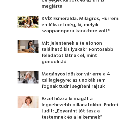
bélyeget kapott és az űrt is
megjárta
KVÍZ Esmeralda, Milagros, Hürrem:
emlékszel még, ki, melyik
szappanopera karaktere volt?
Mit jelentenek a telefonon
található kis lyukak? Fontosabb
feladatot látnak el, mint
gondolnád
Magányos időskor vár erre a 4
csillagjegyre: az unokák sem
fognak tudni segíteni rajtuk
Ezzel húzza ki magát a
legnehezebb pillanatokból Endrei
Judit: „Egyaránt jót tesz a
testemnek és a lelkemnek”