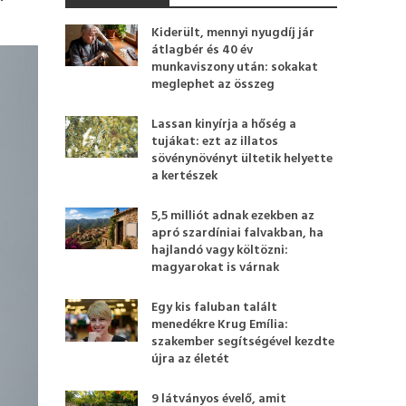
Kiderült, mennyi nyugdíj jár
átlagbér és 40 év
munkaviszony után: sokakat
meglephet az összeg
Lassan kinyírja a hőség a
tujákat: ezt az illatos
sövénynövényt ültetik helyette
a kertészek
5,5 milliót adnak ezekben az
apró szardíniai falvakban, ha
hajlandó vagy költözni:
magyarokat is várnak
Egy kis faluban talált
menedékre Krug Emília:
szakember segítségével kezdte
újra az életét
9 látványos évelő, amit