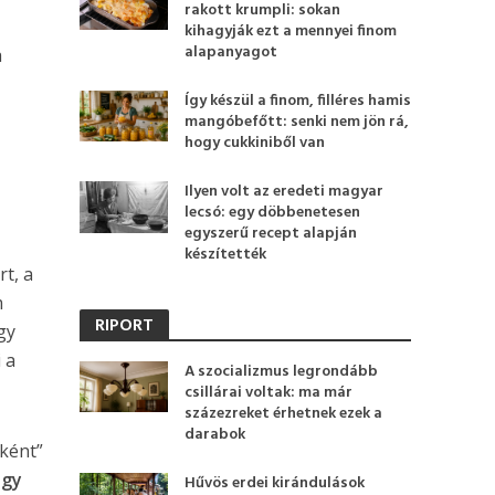
rakott krumpli: sokan
kihagyják ezt a mennyei finom
alapanyagot
a
Így készül a finom, filléres hamis
mangóbefőtt: senki nem jön rá,
hogy cukkiniből van
Ilyen volt az eredeti magyar
lecsó: egy döbbenetesen
egyszerű recept alapján
készítették
t, a
m
RIPORT
gy
 a
A szocializmus legrondább
csillárai voltak: ma már
százezreket érhetnek ezek a
darabok
ként”
egy
Hűvös erdei kirándulások