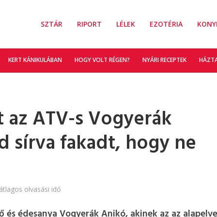
SZTÁR
RIPORT
LÉLEK
EZOTÉRIA
KONY
KERT KÁNIKULÁBAN
HOGY VOLT RÉGEN?
NYÁRI RECEPTEK
HÁZT
át az ATV-s Vogyerák
d sírva fakadt, hogy ne
átlagos olvasási idő
ő és édesanya Vogyerák Anikó, akinek az az alapelve