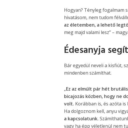
Hogyan? Tényleg fogalmam sin
hivatásom, nem tudom félvállr
az életemben, a lehető legtö
meg majd valami lesz” – magya
Édesanyja segít
Bár egyedül neveli a kisfiút, 
mindenben számíthat.
„
Ez az elmúlt pár hét brutáli
bicajozás közben, hogy ne do
volt.
Korábban is, és azóta is 
Ha dolgoznom kell, anyu vigyá
a kapcsolatunk.
Számíthatunk 
vagy ha épp véletlenül nem t