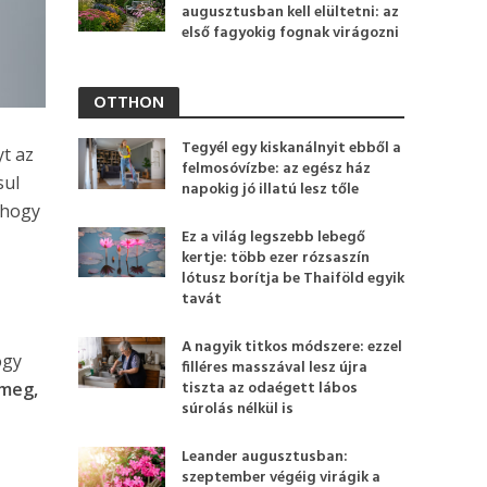
augusztusban kell elültetni: az
első fagyokig fognak virágozni
OTTHON
Tegyél egy kiskanálnyit ebből a
yt az
felmosóvízbe: az egész ház
sul
napokig jó illatú lesz tőle
 hogy
Ez a világ legszebb lebegő
kertje: több ezer rózsaszín
lótusz borítja be Thaiföld egyik
tavát
A nagyik titkos módszere: ezzel
ogy
filléres masszával lesz újra
tiszta az odaégett lábos
 meg,
súrolás nélkül is
Leander augusztusban:
szeptember végéig virágik a