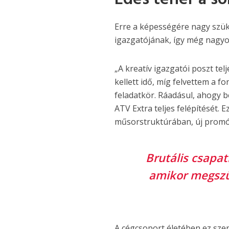
Erre a képességére nagy szük
igazgatójának, így még nagyob
„A kreatív igazgatói poszt tel
kellett idő, míg felvettem a fo
feladatkör. Ráadásul, ahogy 
ATV Extra teljes felépítését. 
műsorstruktúrában, új promókk
Brutális csapa
amikor megszül
A cégcsoport életében ez szeri