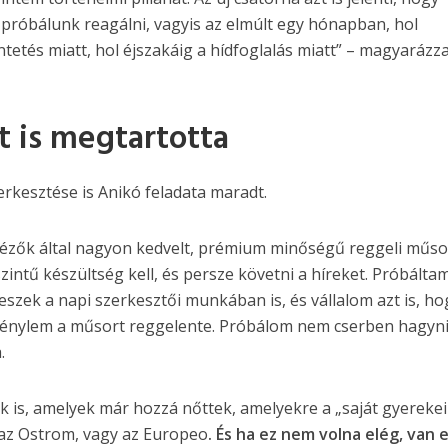
próbálunk reagálni, vagyis az elmúlt egy hónapban, hol
etés miatt, hol éjszakáig a hídfoglalás miatt” – magyarázz
it is megtartotta
erkesztése is Anikó feladata maradt.
nézők által nagyon kedvelt, prémium minőségű reggeli műsor
zintű készültség kell, és persze követni a híreket. Próbálta
eszek a napi szerkesztői munkában is, és vállalom azt is, ho
zénylem a műsort reggelente. Próbálom nem cserben hagyni
.
is, amelyek már hozzá nőttek, amelyekre a „saját gyerekei
l az Ostrom, vagy az Europeo
. És ha ez nem volna elég, van 