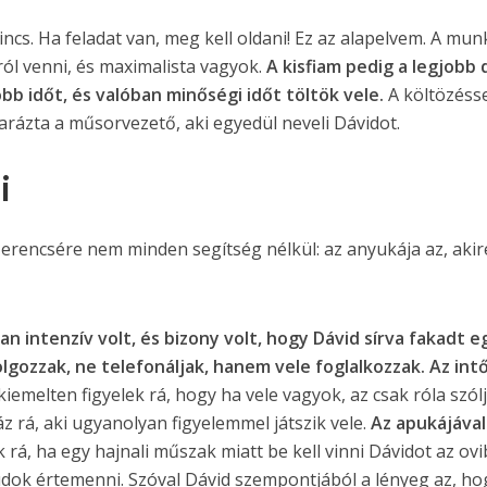
cs. Ha feladat van, meg kell oldani! Ez az alapelvem. A mu
ól venni, és maximalista vagyok.
A kisfiam pedig a legjobb 
bb időt, és valóban minőségi időt töltök vele.
A költözéss
rázta a műsorvezető, aki egyedül neveli Dávidot.
i
szerencsére nem minden segítség nélkül: az anyukája az, akir
san intenzív volt, és bizony volt, hogy Dávid sírva fakadt e
lgozzak, ne telefonáljak, hanem vele foglalkozzak. Az intő
kiemelten figyelek rá, hogy ha vele vagyok, az csak róla szól
z rá, aki ugyanolyan figyelemmel játszik vele.
Az apukájával 
rá, ha egy hajnali műszak miatt be kell vinni Dávidot az ovi
udok értemenni. Szóval Dávid szempontjából a lényeg az, ho