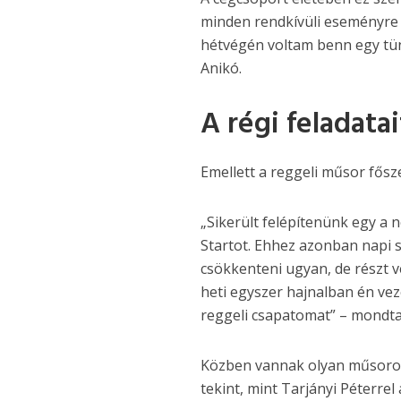
minden rendkívüli eseményre 
hétvégén voltam benn egy tünt
Anikó.
A régi feladata
Emellett a reggeli műsor fősz
„Sikerült felépítenünk egy a 
Startot. Ehhez azonban napi s
csökkenteni ugyan, de részt v
heti egyszer hajnalban én ve
reggeli csapatomat” – mondta
Közben vannak olyan műsorok 
tekint, mint Tarjányi Péterre