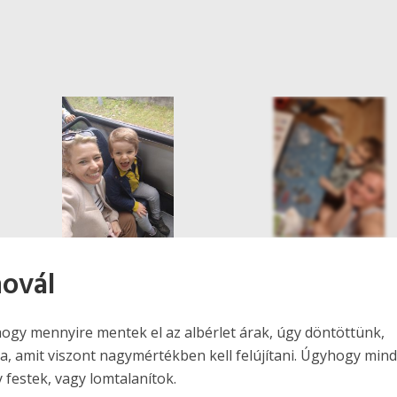
novál
4
FOTÓ
ogy mennyire mentek el az albérlet árak, úgy döntöttünk,
a, amit viszont nagymértékben kell felújítani. Úgyhogy min
y festek, vagy lomtalanítok.