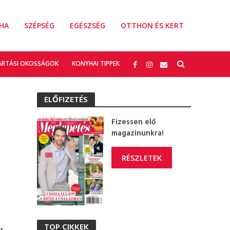
HA
SZÉPSÉG
EGÉSZSÉG
OTTHON ÉS KERT
ARTÁSI OKOSSÁGOK
KONYHAI TIPPEK
ELŐFIZETÉS
Fizessen elő
magazinunkra!
RÉSZLETEK
,
TOP CIKKEK