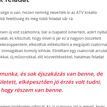
sége is van, hiszen nemrég nevezték ki az ATV kreatív
b felelősség és még több feladat vár rá.
jesen új volt számomra, bár a csapatot ismertem, azért nyilv
nalat, és kitisztult, hogy mivel is jár ez a nagyon összetett
belecsöppentem, elkezdtük előkészíteni a megújuló csatorna
Ez önmagában komoly kihívás. Elindítani egy csatornát arculat
al, új műsorokkal, élő közvetítésekkel, hatalmas feladat.
tmunka, és sok éjszakázás van benne, de
etett, elképesztően jó érzés volt tudni,
hogy részem van benne.
ntem történelmi pillanat. Az új csatorna azt is jelenti, hogy