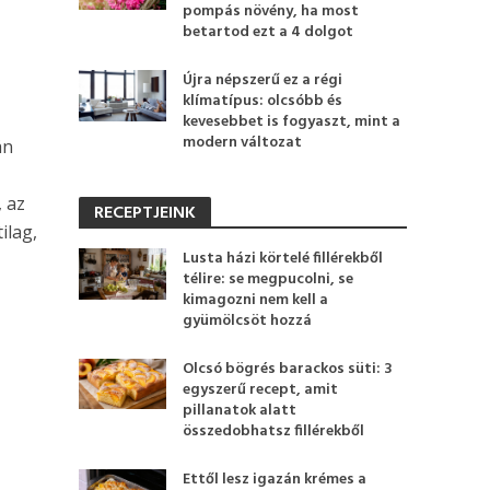
pompás növény, ha most
betartod ezt a 4 dolgot
Újra népszerű ez a régi
klímatípus: olcsóbb és
kevesebbet is fogyaszt, mint a
modern változat
án
, az
RECEPTJEINK
ilag,
Lusta házi körtelé fillérekből
télire: se megpucolni, se
kimagozni nem kell a
gyümölcsöt hozzá
Olcsó bögrés barackos süti: 3
egyszerű recept, amit
pillanatok alatt
összedobhatsz fillérekből
Ettől lesz igazán krémes a