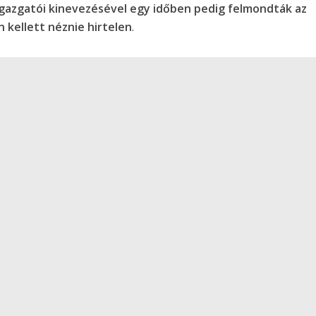
v igazgatói kinevezésével egy időben pedig felmondták az
n kellett néznie hirtelen
.