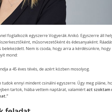
nnel foglalkozik egyszerre Vogyerák Anikó. Egyszerre áll hel
főszerkesztőként, műsorvezetőként és édesanyaként. Ráadá
s belekezdett. Nem is csoda, hogy arra a kérdésünkre, hogy
nyit mond:
ndja a 45 éves tévés, de azért közben mosolyog.
n tudok ennyi mindent csinálni egyszerre. Úgy meg pláne, h
jben tartok, hiába vettem naptárat, valamiért
azt szoktam
at.”
k feladat