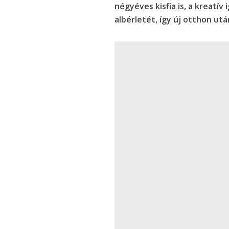
négyéves kisfia is, a kreatí
albérletét, így új otthon utá