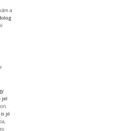
nkám a
dolog
el
e
gy
 jel
jon.
is jó
ba,
gy