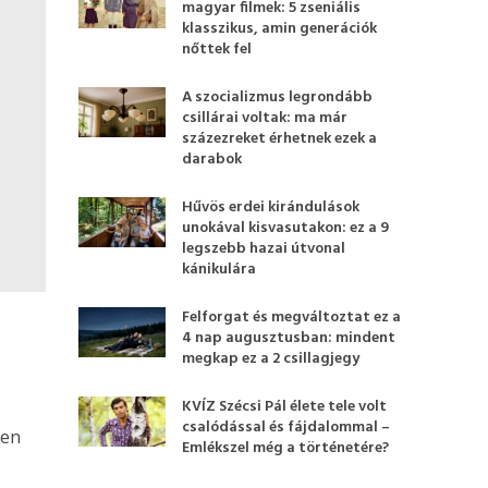
magyar filmek: 5 zseniális
klasszikus, amin generációk
nőttek fel
A szocializmus legrondább
csillárai voltak: ma már
százezreket érhetnek ezek a
darabok
Hűvös erdei kirándulások
unokával kisvasutakon: ez a 9
legszebb hazai útvonal
kánikulára
Felforgat és megváltoztat ez a
4 nap augusztusban: mindent
megkap ez a 2 csillagjegy
KVÍZ Szécsi Pál élete tele volt
csalódással és fájdalommal –
den
Emlékszel még a történetére?