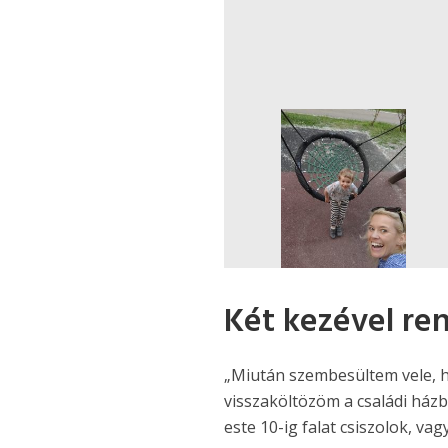
Két kezével re
„Miután szembesültem vele, h
visszaköltözöm a családi házb
este 10-ig falat csiszolok, vag