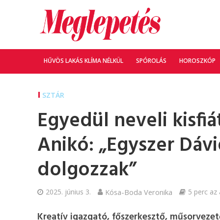
HŰVÖS LAKÁS KLÍMA NÉLKÜL
SPÓROLÁS
HOROSZKÓP
SZTÁR
Egyedül neveli kisfi
Anikó: „Egyszer Dávi
dolgozzak”
2025. június 3.
Kósa-Boda Veronika
5 perc az 
Kreatív igazgató, főszerkesztő, műsorvezet