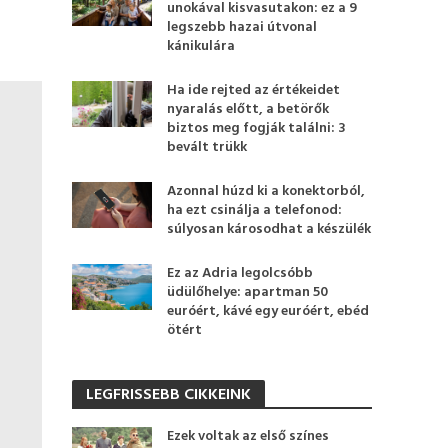
unokával kisvasutakon: ez a 9
legszebb hazai útvonal
kánikulára
Ha ide rejted az értékeidet
nyaralás előtt, a betörők
biztos meg fogják találni: 3
bevált trükk
Azonnal húzd ki a konektorból,
ha ezt csinálja a telefonod:
súlyosan károsodhat a készülék
Ez az Adria legolcsóbb
üdülőhelye: apartman 50
euróért, kávé egy euróért, ebéd
ötért
LEGFRISSEBB CIKKEINK
Ezek voltak az első színes