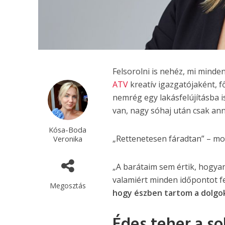
Felsorolni is nehéz, mi minde
ATV
kreatív igazgatójaként, 
nemrég egy lakásfelújításba i
van, nagy sóhaj után csak an
Kósa-Boda
„Rettenetesen fáradtan” – mo
Veronika
„A barátaim sem értik, hogya
valamiért minden időpontot fe
Megosztás
hogy észben tartom a dolgok
Édes teher a so