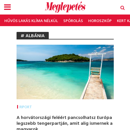
HŰVÖS LAKÁS KLÍMA NÉLKÜL
SPÓROLÁS
HOROSZKÓP
KERT 
# ALBÁNIA
RIPORT
A horvátországi feléért pancsolhatsz Európa
legszebb tengerpartján, amit alig ismernek a
magyarok