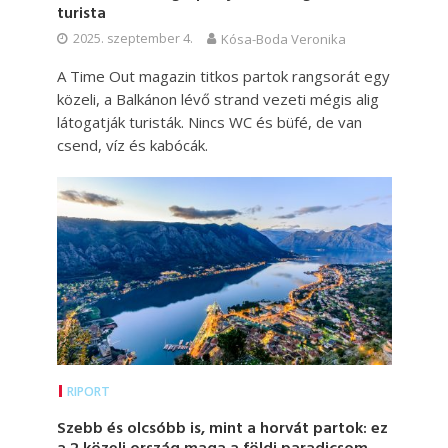
turista
2025. szeptember 4.
Kósa-Boda Veronika
A Time Out magazin titkos partok rangsorát egy
közeli, a Balkánon lévő strand vezeti mégis alig
látogatják turisták. Nincs WC és büfé, de van
csend, víz és kabócák.
RIPORT
Szebb és olcsóbb is, mint a horvát partok: ez