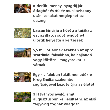
Kiderült, mennyi nyugdíj jár
átlagbér és 40 év munkaviszony
után: sokakat meglephet az
összeg
Lassan kinyírja a hőség a tujákat:
ezt az illatos sövénynövényt
ültetik helyette a kertészek
5,5 milliót adnak ezekben az apró
szardíniai falvakban, ha hajlandó
vagy költözni: magyarokat is
várnak
Egy kis faluban talált menedékre
Krug Emília: szakember
segítségével kezdte újra az életét
9 látványos évelő, amit
augusztusban kell elültetni: az első
fagyokig fognak virágozni