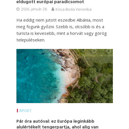
eldugott európai paradicsomot
2026. január 28.
Kósa-Boda Veronika
Ha eddig nem jutott eszedbe Albánia, most
meg fogunk győzni. Szebb is, olcsóbb is és a
turista is kevesebb, mint a horvát vagy görög
településeken.
RIPORT
Pár óra autóval: ez Európa leginkább
alulértékelt tengerpartja, ahol alig van