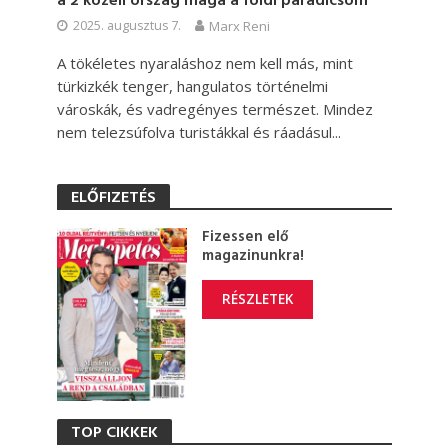
a 2 közeli ország maga a földi paradicsom
2025. augusztus 7.
Marx Reni
A tökéletes nyaraláshoz nem kell más, mint
türkizkék tenger, hangulatos történelmi
városkák, és vadregényes természet. Mindez
nem telezsúfolva turistákkal és ráadásul...
ELŐFIZETÉS
Fizessen elő
magazinunkra!
RÉSZLETEK
TOP CIKKEK