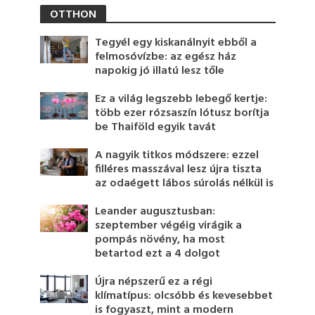
OTTHON
Tegyél egy kiskanálnyit ebből a
felmosóvízbe: az egész ház
napokig jó illatú lesz tőle
Ez a világ legszebb lebegő kertje:
több ezer rózsaszín lótusz borítja
be Thaiföld egyik tavát
A nagyik titkos módszere: ezzel
filléres masszával lesz újra tiszta
az odaégett lábos súrolás nélkül is
Leander augusztusban:
szeptember végéig virágik a
pompás növény, ha most
betartod ezt a 4 dolgot
Újra népszerű ez a régi
klímatípus: olcsóbb és kevesebbet
is fogyaszt, mint a modern