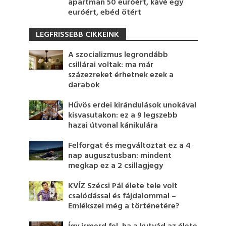
apartman 50 euróért, kávé egy
euróért, ebéd ötért
LEGFRISSEBB CIKKEINK
A szocializmus legrondább
csillárai voltak: ma már
százezreket érhetnek ezek a
darabok
Hűvös erdei kirándulások unokával
kisvasutakon: ez a 9 legszebb
hazai útvonal kánikulára
Felforgat és megváltoztat ez a 4
nap augusztusban: mindent
megkap ez a 2 csillagjegy
KVÍZ Szécsi Pál élete tele volt
csalódással és fájdalommal –
Emlékszel még a történetére?