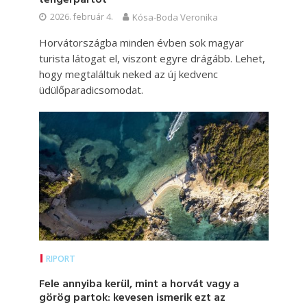
2026. február 4.
Kósa-Boda Veronika
Horvátországba minden évben sok magyar
turista látogat el, viszont egyre drágább. Lehet,
hogy megtaláltuk neked az új kedvenc
üdülőparadicsomodat.
RIPORT
Fele annyiba kerül, mint a horvát vagy a
görög partok: kevesen ismerik ezt az