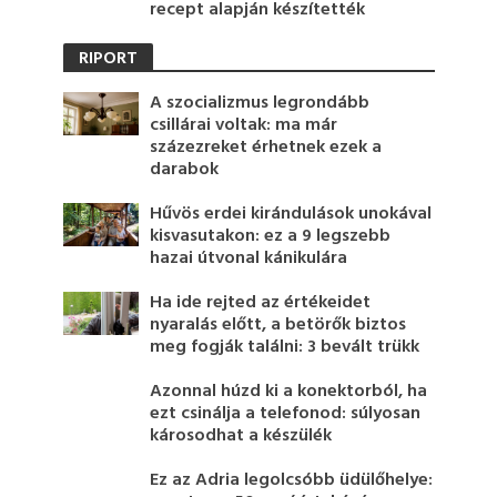
recept alapján készítették
RIPORT
A szocializmus legrondább
csillárai voltak: ma már
százezreket érhetnek ezek a
darabok
Hűvös erdei kirándulások unokával
kisvasutakon: ez a 9 legszebb
hazai útvonal kánikulára
Ha ide rejted az értékeidet
nyaralás előtt, a betörők biztos
meg fogják találni: 3 bevált trükk
Azonnal húzd ki a konektorból, ha
ezt csinálja a telefonod: súlyosan
károsodhat a készülék
Ez az Adria legolcsóbb üdülőhelye: