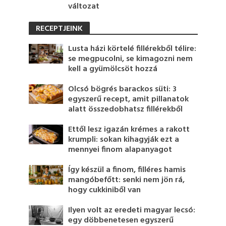
változat
RECEPTJEINK
Lusta házi körtelé fillérekből télire:
se megpucolni, se kimagozni nem
kell a gyümölcsöt hozzá
Olcsó bögrés barackos süti: 3
egyszerű recept, amit pillanatok
alatt összedobhatsz fillérekből
Ettől lesz igazán krémes a rakott
krumpli: sokan kihagyják ezt a
mennyei finom alapanyagot
Így készül a finom, filléres hamis
mangóbefőtt: senki nem jön rá,
hogy cukkiniből van
Ilyen volt az eredeti magyar lecsó:
egy döbbenetesen egyszerű