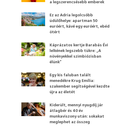
a legszerencsésebb emberek
Ez az Adria legolcsóbb
üdülőhelye: apartman 50
euróért, kávé egy euróért, ebéd
ötért
Káprázatos kertje Barabás Évi
lelkének legszebb tükre: „A
növényekkel szimbiózisban
élünk”
Egy kis faluban talált
menedékre Krug Emília:
szakember segítségével kezdte
újra az életét
Kiderült, mennyi nyugdíj jár
átlagbér és 40 év
munkaviszony után: sokakat
meglephet az összeg