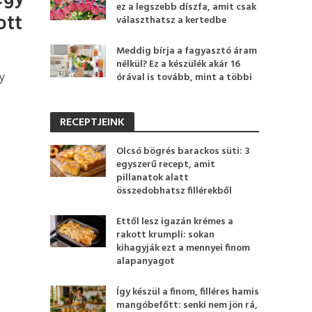
ez a legszebb díszfa, amit csak
ott
választhatsz a kertedbe
Meddig bírja a fagyasztó áram
nélkül? Ez a készülék akár 16
y
órával is tovább, mint a többi
RECEPTJEINK
Olcsó bögrés barackos süti: 3
egyszerű recept, amit
pillanatok alatt
összedobhatsz fillérekből
Ettől lesz igazán krémes a
rakott krumpli: sokan
kihagyják ezt a mennyei finom
alapanyagot
Így készül a finom, filléres hamis
mangóbefőtt: senki nem jön rá,