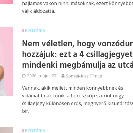
hajlamos vakon hinni másoknak, ezért könnyebb
válik áldozattá.
EZOTÉRIA
Nem véletlen, hogy vonzódu
hozzájuk: ezt a 4 csillagjegyet
mindenki megbámulja az utc
2026. május 27.
Somlai-Kiss Tímea
Vannak, akik mellett minden könnyebbnek és
vidámabbnak tűnik: a horoszkóp szerint négy
csillagjegy különösen erős, megnyerő kisugárzás
bír.
EZOTÉRIA