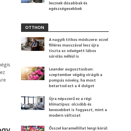
lesznek dúsabbak és
egészségesebbek
OTTHON
A nagyik titkos módszere: ezzel
filléres masszával lesz újra
tiszta az odaégett lábos
súrolás nélkül is
mégis
Leander augusztusban:
 ez
szeptember végéig virágik a
sre
pompás növény, ha most
betartod ezt a 4 dolgot
Újra népszerű ez a régi
klímatípus: olcsóbb és
kevesebbet is fogyaszt, mint a
modern változat
egy
Ősszel karamellillat lengi körül: