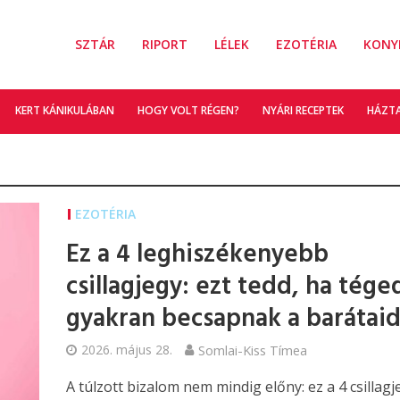
SZTÁR
RIPORT
LÉLEK
EZOTÉRIA
KONY
KERT KÁNIKULÁBAN
HOGY VOLT RÉGEN?
NYÁRI RECEPTEK
HÁZT
EZOTÉRIA
Ez a 4 leghiszékenyebb
csillagjegy: ezt tedd, ha téged
gyakran becsapnak a barátai
2026. május 28.
Somlai-Kiss Tímea
A túlzott bizalom nem mindig előny: ez a 4 csillagj