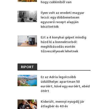
hogy cukkiniből van
Ilyen volt az eredeti magyar
lecsó: egy döbbenetesen
egyszerű recept alapján
készítették
Ezt a 4 konyhai gépet mindig
húzd ki a konnektorból:
meghibásodás esetén
tűzveszélyesek lehetnek
RIPORT
Ez az Adria legolcsóbb
üdülőhelye: apartman 50
euróért, kávé egy euróért, ebéd
ötért
Kiderült, mennyi nyugdíj jár
átlagbér és 40 év