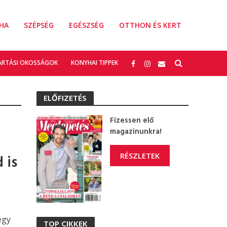
HA
SZÉPSÉG
EGÉSZSÉG
OTTHON ÉS KERT
ARTÁSI OKOSSÁGOK
KONYHAI TIPPEK
ELŐFIZETÉS
Fizessen elő
magazinunkra!
RÉSZLETEK
 is
d
egy
TOP CIKKEK