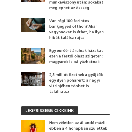
munkaviszony után: sokakat
meglephet az összeg
Van régi 100 forintos
bankjegyed otthon? Akár
vagyonokat is érhet, ha ilyen
hibát találsz rajta
Egy euróért árulnak házakat
ezen a festői olasz szigeten:
magyarok is pályázhatnak
2,5 milliót fizetnek a gyűjtők
egy ilyen pohárért: a nagyi
vitrinjében többet is
találhatsz
LEGFRISSEBB CIKKEINK
Nem véletlen az állandó mázli:
ebben a 4 hónapban születtek