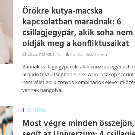
Örökre kutya-macska
kapcsolatban maradnak: 6
csillagjegypár, akik soha nem
oldják meg a konfliktusaikat
2026. március 15.
Somlai-Kiss Tímea
Vannak csillagjegypárok, akik vonzzák egymást, 
állandó feszültségben élnek. A horoszkóp szerint
nem véletlen: bizonyos kombinációk eleve ütközé
vannak hangolva.
EZOTÉRIA
Most végre minden összejön,
segít az Univerzum: 4 csillagj