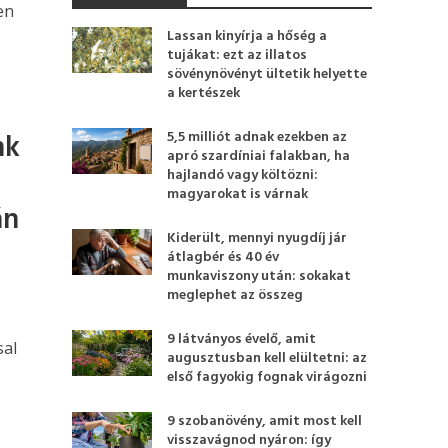
en
Lassan kinyírja a hőség a
tujákat: ezt az illatos
sövénynövényt ültetik helyette
a kertészek
nk
5,5 milliót adnak ezekben az
apró szardíniai falakban, ha
hajlandó vagy költözni:
magyarokat is várnak
án
Kiderült, mennyi nyugdíj jár
átlagbér és 40 év
munkaviszony után: sokakat
meglephet az összeg
9 látványos évelő, amit
sal
augusztusban kell elültetni: az
első fagyokig fognak virágozni
9 szobanövény, amit most kell
visszavágnod nyáron: így