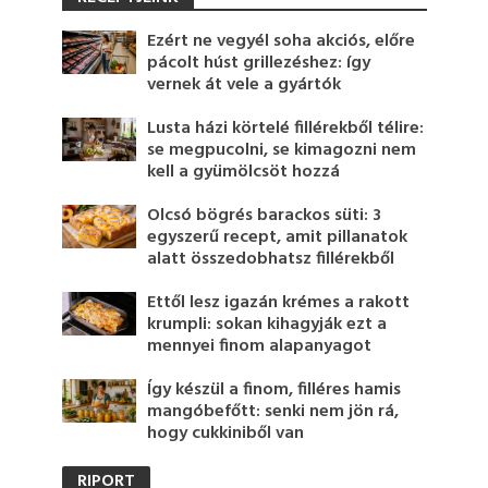
Ezért ne vegyél soha akciós, előre
pácolt húst grillezéshez: így
vernek át vele a gyártók
Lusta házi körtelé fillérekből télire:
se megpucolni, se kimagozni nem
kell a gyümölcsöt hozzá
Olcsó bögrés barackos süti: 3
egyszerű recept, amit pillanatok
alatt összedobhatsz fillérekből
Ettől lesz igazán krémes a rakott
krumpli: sokan kihagyják ezt a
mennyei finom alapanyagot
Így készül a finom, filléres hamis
mangóbefőtt: senki nem jön rá,
hogy cukkiniből van
RIPORT