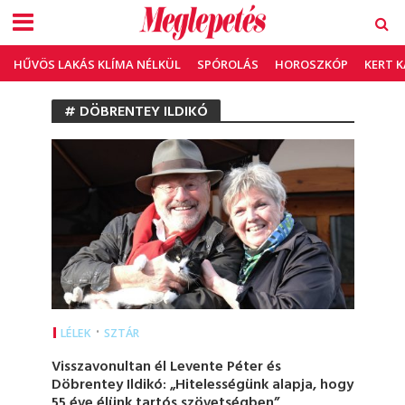
HŰVÖS LAKÁS KLÍMA NÉLKÜL
SPÓROLÁS
HOROSZKÓP
KERT 
# DÖBRENTEY ILDIKÓ
•
LÉLEK
SZTÁR
Visszavonultan él Levente Péter és
Döbrentey Ildikó: „Hitelességünk alapja, hogy
55 éve élünk tartós szövetségben”