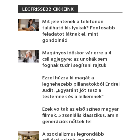
LEGFRISSEBB CIKKEINK
Mit jelentenek a telefonon
található kis lyukak? Fontosabb
feladatot látnak el, mint
gondolnád
Magányos időskor vár erre a 4
csillagjegyre: az unokák sem
fognak tudni segíteni rajtuk
Ezzel húzza ki magát a
legnehezebb pillanatokból Endrei
Judit: „Egyaránt jót tesz a
testemnek és a lelkemnek”
Ezek voltak az első színes magyar
filmek: 5 zseniális klasszikus, amin
generációk nőttek fel
A szocializmus legrondább