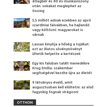
átlagbér és 40 év munkaviszony
után: sokakat meglephet az
összeg
5,5 milliót adnak ezekben az apró
szardíniai falvakban, ha hajlandó
vagy költözni: magyarokat is
várnak
Lassan kinyírja a hőség a tujákat:
ezt az illatos sövénynövényt
ültetik helyette a kertészek
Egy kis faluban talált menedékre
Krug Emília: szakember
segítségével kezdte újra az életét
9 látványos évelő, amit
augusztusban kell elültetni: az első
fagyokig fognak virágozni
OTTHON