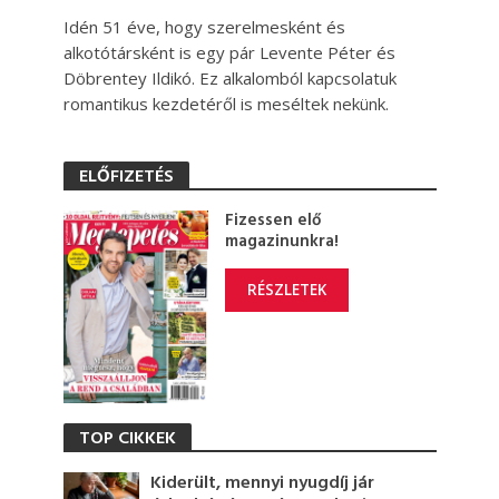
Idén 51 éve, hogy szerelmesként és
alkotótársként is egy pár Levente Péter és
Döbrentey Ildikó. Ez alkalomból kapcsolatuk
romantikus kezdetéről is meséltek nekünk.
ELŐFIZETÉS
Fizessen elő
magazinunkra!
RÉSZLETEK
TOP CIKKEK
Kiderült, mennyi nyugdíj jár