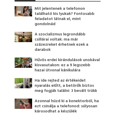
Mit jelentenek a telefonon
található kis lyukak? Fontosabb
feladatot látnak el, mint
gondolnád
A szocializmus legrondább
csillárai voltak: ma már
százezreket érhetnek ezek a
darabok
Hűvös erdei kirándulások unokával
kisvasutakon: ez a 9 legszebb
hazai útvonal kánikulára
Ha ide rejted az értékeidet
nyaralás előtt, a betörők biztos
meg fogják találni: 3 bevált trükk
Azonnal húzd ki a konektorból, ha
ezt csinálja a telefonod: súlyosan
károsodhat a készülék