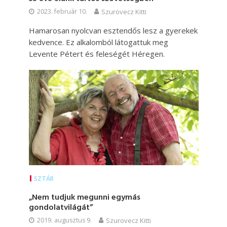
2023. február 10.
Szurovecz Kitti
Hamarosan nyolcvan esztendős lesz a gyerekek
kedvence. Ez alkalomból látogattuk meg
Levente Pétert és feleségét Héregen.
SZTÁR
„Nem tudjuk megunni egymás
gondolatvilágát”
2019. augusztus 9.
Szurovecz Kitti