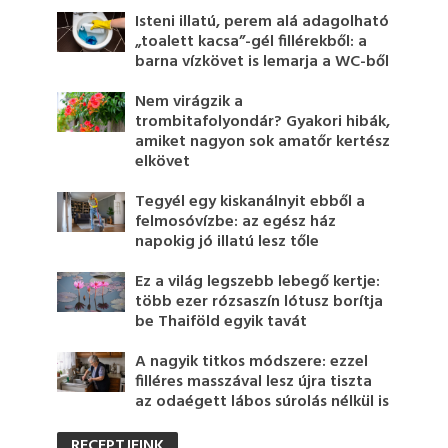
Isteni illatú, perem alá adagolható
„toalett kacsa”-gél fillérekből: a
barna vízkövet is lemarja a WC-ből
Nem virágzik a
trombitafolyondár? Gyakori hibák,
amiket nagyon sok amatőr kertész
elkövet
Tegyél egy kiskanálnyit ebből a
felmosóvízbe: az egész ház
napokig jó illatú lesz tőle
Ez a világ legszebb lebegő kertje:
több ezer rózsaszín lótusz borítja
be Thaiföld egyik tavát
A nagyik titkos módszere: ezzel
filléres masszával lesz újra tiszta
az odaégett lábos súrolás nélkül is
RECEPTJEINK