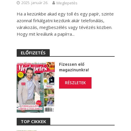
2025. január 26.
Meglepetés
Ha a kezünkbe akad egy toll és egy papír, szinte
azonnal firkálgatni kezdünk akár telefonálás,
várakozás, megbeszélés vagy tévézés közben.
Hogy mit kreálunk a papírra...
ELŐFIZETÉS
Fizessen elő
magazinunkra!
RÉSZLETEK
TOP CIKKEK