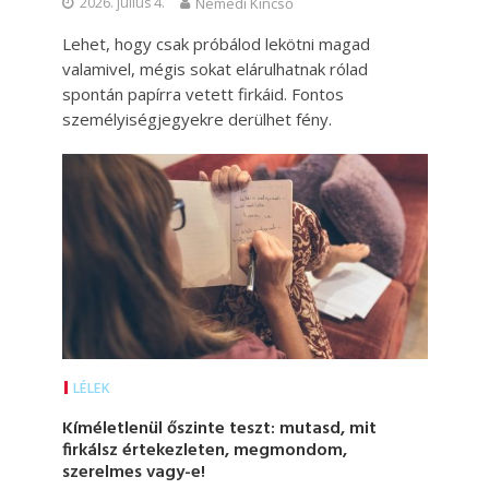
2026. július 4.
Némedi Kincső
Lehet, hogy csak próbálod lekötni magad
valamivel, mégis sokat elárulhatnak rólad
spontán papírra vetett firkáid. Fontos
személyiségjegyekre derülhet fény.
LÉLEK
Kíméletlenül őszinte teszt: mutasd, mit
firkálsz értekezleten, megmondom,
szerelmes vagy-e!