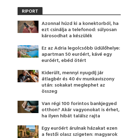
RIPORT
Azonnal húzd ki a konektorból, ha
ezt csinálja a telefonod: súlyosan
károsodhat a készülék
Ez az Adria legolcsóbb üdülőhelye:
apartman 50 euróért, kávé egy
euróért, ebéd ötért
Kiderült, mennyi nyugdíj jár
átlagbér és 40 év munkaviszony
után: sokakat meglephet az
összeg
Van régi 100 forintos bankjegyed
otthon? Akár vagyonokat is érhet,
ha ilyen hibát találsz rajta
Egy euróért árulnak házakat ezen
a festői olasz szigeten: magyarok