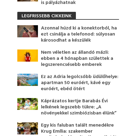
is pályázhatnak
LEGFRISSEBB CIKKEINK
Azonnal húzd ki a konektorból, ha
ezt csinálja a telefonod: súlyosan
károsodhat a készülék
Nem véletlen az állandó mázli:
ebben a 4 hónapban születtek a
legszerencsésebb emberek
Ez az Adria legolcsóbb üdülőhelye:
apartman 50 euróért, kávé egy
euróért, ebéd ötért
Káprázatos kertje Barabás Évi
lelkének legszebb tükre: „A
növényekkel szimbiózisban élünk”
Egy kis faluban talált menedékre
Krug Emília: szakember