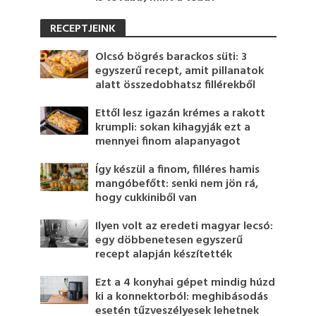
RECEPTJEINK
Olcsó bögrés barackos süti: 3
egyszerű recept, amit pillanatok
alatt összedobhatsz fillérekből
Ettől lesz igazán krémes a rakott
krumpli: sokan kihagyják ezt a
mennyei finom alapanyagot
Így készül a finom, filléres hamis
mangóbefőtt: senki nem jön rá,
hogy cukkiniből van
Ilyen volt az eredeti magyar lecsó:
egy döbbenetesen egyszerű
recept alapján készítették
Ezt a 4 konyhai gépet mindig húzd
ki a konnektorból: meghibásodás
esetén tűzveszélyesek lehetnek