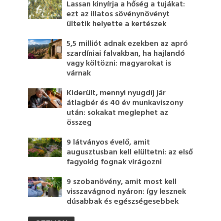
Lassan kinyírja a hőség a tujákat:
ezt az illatos sövénynövényt
ültetik helyette a kertészek
5,5 milliót adnak ezekben az apró
szardíniai falvakban, ha hajlandó
vagy költözni: magyarokat is
várnak
Kiderült, mennyi nyugdíj jár
átlagbér és 40 év munkaviszony
után: sokakat meglephet az
összeg
9 látványos évelő, amit
augusztusban kell elültetni: az első
fagyokig fognak virágozni
9 szobanövény, amit most kell
visszavágnod nyáron: így lesznek
dúsabbak és egészségesebbek