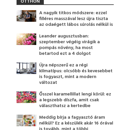
OTTHON
A nagyik titkos módszere: ezzel
filléres masszával lesz újra tiszta
az odaégett lábos súrolás nélkül is
Leander augusztusban:
szeptember végéig virágik a
pompás növény, ha most
betartod ezt a 4 dolgot
Újra népszerű ez a régi
klímatípus: olcsóbb és kevesebbet
is fogyaszt, mint a modern
változat
Ősszel karamellillat lengi körül: ez
a legszebb díszfa, amit csak
választhatsz a kertedbe
Meddig bírja a fagyasztó áram
nélkül? Ez a készülék akár 16 órával
is tovább, mint a többi