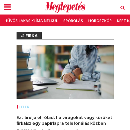
HŰVÖS LAKÁS KLÍMA NÉLKÜL
SPÓROLÁS
HOROSZKÓP
KERT 
# FIRKA
LÉLEK
Ezt árulja el rólad, ha virágokat vagy köröket
firkálsz egy papírlapra telefonálás közben