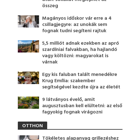
összeg
Magányos időskor vár erre a 4
csillagjegyre: az unokák sem
fognak tudni segíteni rajtuk
5,5 milliót adnak ezekben az apró
szardíniai falvakban, ha hajlandó
vagy költözni: magyarokat is
várnak
Egy kis faluban talált menedékre
Krug Emília: szakember
segítségével kezdte újra az életét
9 látványos évelő, amit
augusztusban kell elültetni: az első
fagyokig fognak virágozni
OTTHON
Tökéletes alapanyag grillezéshez