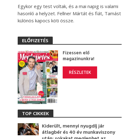
Egykor egy test voltak, és a mai napig is valami
hasonló a helyzet. Fellner Mártát és fiát, Tamást
különös kapocs köti össze.
ELŐFIZETÉS
Fizessen elő
magazinunkra!
RÉSZLETEK
TOP CIKKEK
Kiderült, mennyi nyugdíj jár
átlagbér és 40 év munkaviszony
után: sokakat meglephet az