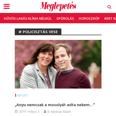
HŰVÖS LAKÁS KLÍMA NÉLKÜL
SPÓROLÁS
HOROSZKÓP
KERT 
# POLICISZTÁS VESE
RIPORT
„Anyu nemcsak a mosolyát adta nekem…”
2019. május 3.
B. Molnár Márk