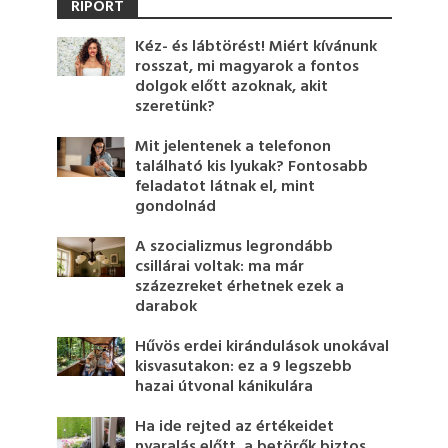
RIPORT
Kéz- és lábtörést! Miért kívánunk
rosszat, mi magyarok a fontos
dolgok előtt azoknak, akit
szeretünk?
Mit jelentenek a telefonon
található kis lyukak? Fontosabb
feladatot látnak el, mint
gondolnád
A szocializmus legrondább
csillárai voltak: ma már
százezreket érhetnek ezek a
darabok
Hűvös erdei kirándulások unokával
kisvasutakon: ez a 9 legszebb
hazai útvonal kánikulára
Ha ide rejted az értékeidet
nyaralás előtt, a betörők biztos