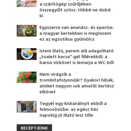
a szárítógép szűrőjében
összegyűlt szösz: többé ne dobd
ki
Egyszerre van ananász- és eperíze:
a magyar kertekben is megterem
ez az egzotikus gyümölcs
Isteni illatú, perem alá adagolható
„toalett kacsa”-gél fillérekből: a
barna vízkövet is lemarja a WC-ből
Nem virágzik a
trombitafolyondár? Gyakori hibák,
amiket nagyon sok amatőr kertész
elkövet
Tegyél egy kiskanálnyit ebből a
felmosóvízbe: az egész ház
napokig jó illatú lesz tőle
RECEPTJEINK