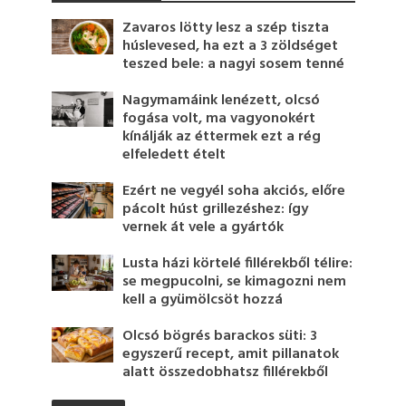
Zavaros lötty lesz a szép tiszta
húslevesed, ha ezt a 3 zöldséget
teszed bele: a nagyi sosem tenné
Nagymamáink lenézett, olcsó
fogása volt, ma vagyonokért
kínálják az éttermek ezt a rég
elfeledett ételt
Ezért ne vegyél soha akciós, előre
pácolt húst grillezéshez: így
vernek át vele a gyártók
Lusta házi körtelé fillérekből télire:
se megpucolni, se kimagozni nem
kell a gyümölcsöt hozzá
Olcsó bögrés barackos süti: 3
egyszerű recept, amit pillanatok
alatt összedobhatsz fillérekből