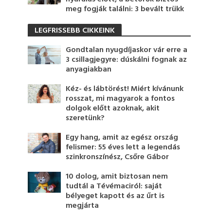
meg fogják találni: 3 bevált trükk
LEGFRISSEBB CIKKEINK
Gondtalan nyugdíjaskor vár erre a
3 csillagjegyre: dúskálni fognak az
anyagiakban
Kéz- és lábtörést! Miért kívánunk
rosszat, mi magyarok a fontos
dolgok előtt azoknak, akit
szeretünk?
Egy hang, amit az egész ország
felismer: 55 éves lett a legendás
szinkronszínész, Csőre Gábor
10 dolog, amit biztosan nem
tudtál a Tévémaciról: saját
bélyeget kapott és az űrt is
megjárta