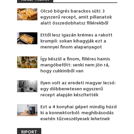
Olcsó bögrés barackos süti: 3
egyszerű recept, amit pillanatok
alatt összedobhatsz fillérekből
Ettől lesz igazán krémes a rakott
krumpli: sokan kihagyják ezt a
mennyei finom alapanyagot
Így készül a finom, filléres hamis
mangóbefőtt: senki nem jön rá,
hogy cukkiniből van
Ilyen volt az eredeti magyar lecsó:
egy döbbenetesen egyszerű
recept alapján készítették
Ezt a 4 konyhai gépet mindig húzd
ki a konnektorból: meghibásodás
esetén tűzveszélyesek lehetnek
RIPORT