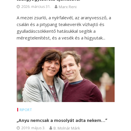
2026. március 31.
Marx Reni
A mezei zsurló, a nyírfalevél, az aranyvessző, a
csalán és a pitypang teakeverék vízhajtó és
gyulladáscsökkentő hatásukkal segítik a
méregtelenítést, és a vesék és a húgyutak...
RIPORT
„Anyu nemcsak a mosolyát adta nekem…”
2019. május 3.
B. Molnár Márk