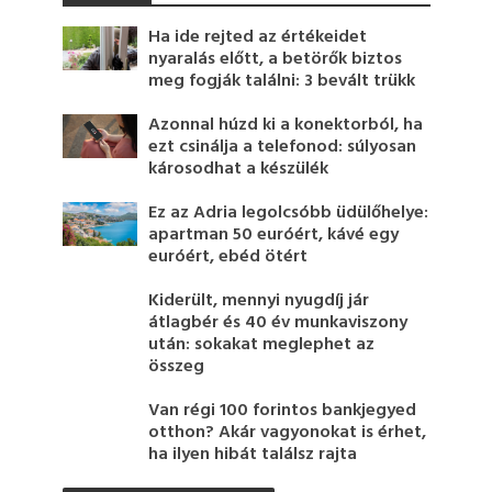
Ha ide rejted az értékeidet
nyaralás előtt, a betörők biztos
meg fogják találni: 3 bevált trükk
Azonnal húzd ki a konektorból, ha
ezt csinálja a telefonod: súlyosan
károsodhat a készülék
Ez az Adria legolcsóbb üdülőhelye:
apartman 50 euróért, kávé egy
euróért, ebéd ötért
Kiderült, mennyi nyugdíj jár
átlagbér és 40 év munkaviszony
után: sokakat meglephet az
összeg
Van régi 100 forintos bankjegyed
otthon? Akár vagyonokat is érhet,
ha ilyen hibát találsz rajta