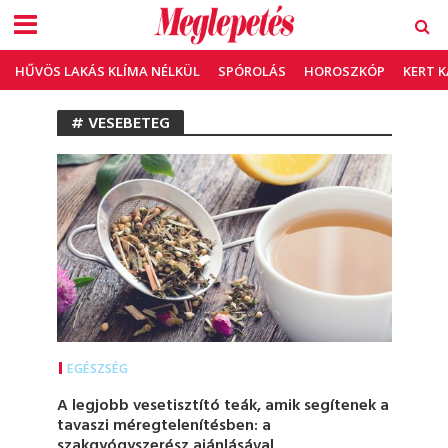
HŰVÖS LAKÁS KLÍMA NÉLKÜL
SPÓROLÁS
HOROSZKÓP
KERT 
# VESEBETEG
EGÉSZSÉG
A legjobb vesetisztító teák, amik segítenek a
tavaszi méregtelenítésben: a
szakgyógyszerész ajánlásával