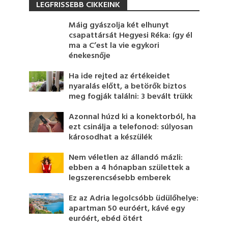
LEGFRISSEBB CIKKEINK
Máig gyászolja két elhunyt
csapattársát Hegyesi Réka: így él
ma a C’est la vie egykori
énekesnője
Ha ide rejted az értékeidet
nyaralás előtt, a betörők biztos
meg fogják találni: 3 bevált trükk
Azonnal húzd ki a konektorból, ha
ezt csinálja a telefonod: súlyosan
károsodhat a készülék
Nem véletlen az állandó mázli:
ebben a 4 hónapban születtek a
legszerencsésebb emberek
Ez az Adria legolcsóbb üdülőhelye:
apartman 50 euróért, kávé egy
euróért, ebéd ötért