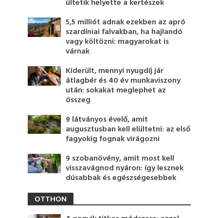
ültetik helyette a kertészek
5,5 milliót adnak ezekben az apró
szardíniai falvakban, ha hajlandó
vagy költözni: magyarokat is
várnak
Kiderült, mennyi nyugdíj jár
átlagbér és 40 év munkaviszony
után: sokakat meglephet az
összeg
9 látványos évelő, amit
augusztusban kell elültetni: az első
fagyokig fognak virágozni
9 szobanövény, amit most kell
visszavágnod nyáron: így lesznek
dúsabbak és egészségesebbek
OTTHON