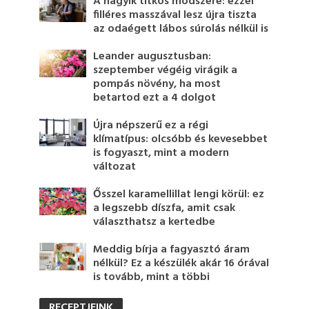
A nagyik titkos módszere: ezzel
filléres masszával lesz újra tiszta
az odaégett lábos súrolás nélkül is
Leander augusztusban:
szeptember végéig virágik a
pompás növény, ha most
betartod ezt a 4 dolgot
Újra népszerű ez a régi
klímatípus: olcsóbb és kevesebbet
is fogyaszt, mint a modern
változat
Ősszel karamellillat lengi körül: ez
a legszebb díszfa, amit csak
választhatsz a kertedbe
Meddig bírja a fagyasztó áram
nélkül? Ez a készülék akár 16 órával
is tovább, mint a többi
RECEPTJEINK