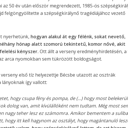
 az 50 év után először megrendezett, 1985-ös szépségkirá
jd felgöngyölítette a szépségkirálynő tragédiájához vezető
ást nyerhetünk,
hogyan alakul át egy félénk, sokat nevető,
 néhány hónap alatt szomorú tekintetű, komor nővé, akit
elelési kényszer.
Ott állt a verseny eredményhirdetésén, a 
s az arca nyomokban sem tükrözött boldogságot.
erseny első tíz helyezettje Bécsbe utazott az osztrák
lányoknak így vallott:
letet, hogy csupa fény és pompa, de (…) hogy most belekerü
 sok dolog van, amit kívülállóként nem tudtam. Még most se
lyen nagy teher lesz ez számomra. Amikor bementem a suliba
tt, hogy itt kell hagynom az osztályt, hogy magántanuló lesz