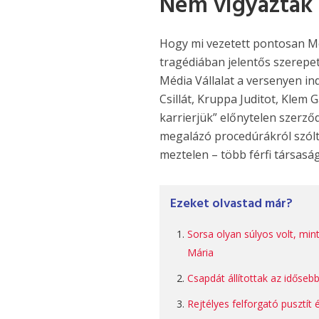
Nem vigyáztak 
Hogy mi vezetett pontosan Moln
tragédiában jelentős szerepet
Média Vállalat a versenyen i
Csillát, Kruppa Juditot, Klem 
karrierjük” előnytelen szerződ
megalázó procedúrákról szól
meztelen – több férfi társasá
Ezeket olvastad már?
Sorsa olyan súlyos volt, min
Mária
Csapdát állítottak az idősebb
Rejtélyes felforgató pusztít 