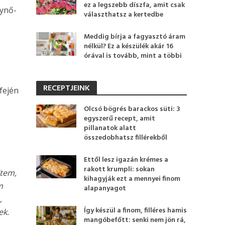
ez a legszebb díszfa, amit csak
lynő-
választhatsz a kertedbe
Meddig bírja a fagyasztó áram
nélkül? Ez a készülék akár 16
órával is tovább, mint a többi
RECEPTJEINK
fején
Olcsó bögrés barackos süti: 3
egyszerű recept, amit
pillanatok alatt
összedobhatsz fillérekből
Ettől lesz igazán krémes a
rakott krumpli: sokan
ltem,
kihagyják ezt a mennyei finom
m
alapanyagot
,
Így készül a finom, filléres hamis
ek.
mangóbefőtt: senki nem jön rá,