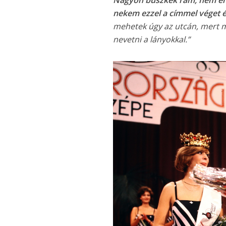
Nagyon büszkék rám, nem érez
nekem ezzel a címmel véget é
mehetek úgy az utcán, mert m
nevetni a lányokkal.”