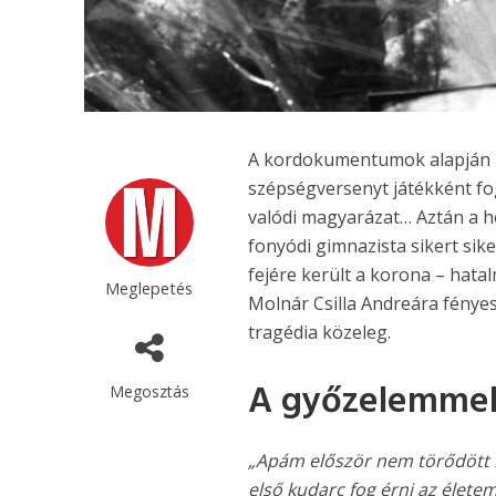
A kordokumentumok alapján ke
szépségversenyt játékként fo
valódi magyarázat… Aztán a he
fonyódi gimnazista sikert sik
fejére került a korona – hatal
Meglepetés
Molnár Csilla Andreára fényes
tragédia közeleg.
A győzelemmel 
Megosztás
„Apám először nem törődött b
első kudarc fog érni az élete