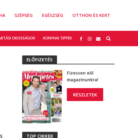
HA
SZÉPSÉG
EGÉSZSÉG
OTTHON ÉS KERT
ARTÁSI OKOSSÁGOK
KONYHAI TIPPEK
ELŐFIZETÉS
Fizessen elő
magazinunkra!
RÉSZLETEK
s
TOP CIKKEK