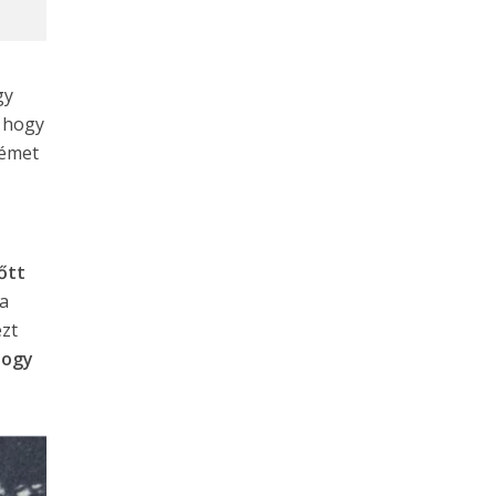
gy
, hogy
német
őtt
 a
ezt
hogy