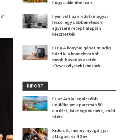
hogy cukkiniből van
űt
Ilyen volt az eredeti magyar
lecsó: egy döbbenetesen
egyszerű recept alapján
készítették
Ezt a 4 konyhai gépet mindig
húzd ki a konnektorból:
meghibásodás esetén
tűzveszélyesek lehetnek
RIPORT
Ez az Adria legolcsóbb
üdülőhelye: apartman 50
euróért, kávé egy euróért, ebéd
ötért
Kiderült, mennyi nyugdíj jár
átlagbér és 40 év