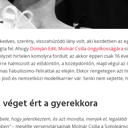
dves, szerény, visszahúzódó lány volt, aki kezdetben az e
gta fel. Ahogy
Domján Edit, Molnár Csilla öngyilkosságára
si
lyzet hirtelen komolyra fordult: az akkor éppen csak 16 év
erre halmozott az elődöntőn, a középdöntőn, majd végül az 
mas Fabulissimo-felirattal az elején. Ekkor rengetegen azt hi
 jövő és nemzetközi modellkarrier vár. Senki nem sejtette, 
véget ért a gyerekkora
ele, hogy jelentkeztem, és azt mondta, menjek el, legalább
mben”
– mesélte versenytársainak Molnár Csilla a Szépleány