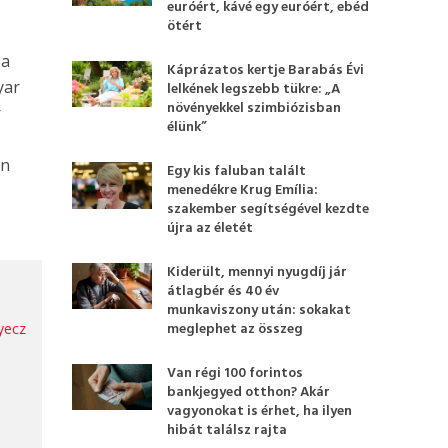
euróért, kávé egy euróért, ebéd
ötért
 a
Káprázatos kertje Barabás Évi
yar
lelkének legszebb tükre: „A
növényekkel szimbiózisban
r
élünk”
an
Egy kis faluban talált
menedékre Krug Emília:
szakember segítségével kezdte
újra az életét
Kiderült, mennyi nyugdíj jár
átlagbér és 40 év
munkaviszony után: sokakat
meglephet az összeg
yecz
Van régi 100 forintos
bankjegyed otthon? Akár
vagyonokat is érhet, ha ilyen
hibát találsz rajta