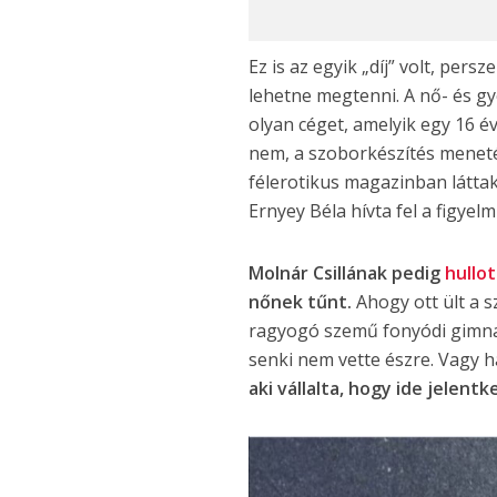
Ez is az egyik „díj” volt, per
lehetne megtenni. A nő- és g
olyan céget, amelyik egy 16 é
nem, a szoborkészítés menetér
félerotikus magazinban láttak 
Ernyey Béla hívta fel a figye
Molnár Csillának pedig
hullo
nőnek tűnt.
Ahogy ott ült a 
ragyogó szemű fonyódi gimnaz
senki nem vette észre. Vagy h
aki vállalta, hogy ide jelen