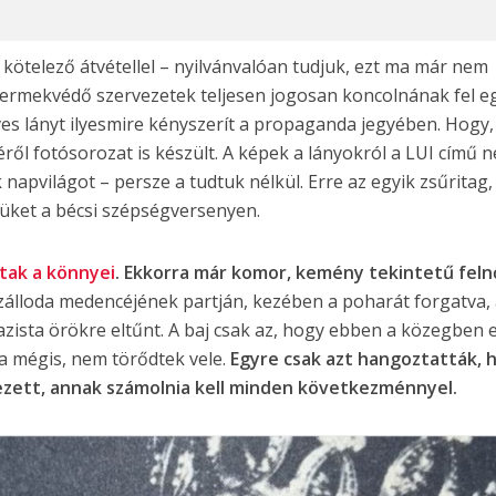
sze kötelező átvétellel – nyilvánvalóan tudjuk, ezt ma már nem
yermekvédő szervezetek teljesen jogosan koncolnának fel e
ves lányt ilyesmire kényszerít a propaganda jegyében. Hogy
ől fotósorozat is készült. A képek a lányokról a LUI című 
napvilágot – persze a tudtuk nélkül. Erre az egyik zsűritag,
lmüket a bécsi szépségversenyen.
ttak a könnyei
. Ekkorra már komor, kemény tekintetű feln
szálloda medencéjének partján, kezében a poharát forgatva,
ista örökre eltűnt. A baj csak az, hogy ebben a közegben 
a mégis, nem törődtek vele.
Egyre csak azt hangoztatták, 
tkezett, annak számolnia kell minden következménnyel.