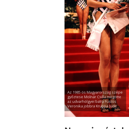
Az 1985 ös Magyarország szépe
győztese Molnár Csilla mögötte
az udvarhölgyei balra Füstös
Veronika jobbra Kruppa Judit