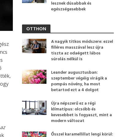
lesznek dúsabbak és
egészségesebbek
OTTHON
A nagyik titkos módszere: ezzel
gész
filléres masszával lesz újra
ncs
tiszta az odaégett lábos
súrolás nélkül is
es
ő
Leander augusztusban:
tték,
szeptember végéig virágik a
hogy
pompás növény, ha most
betartod ezt a 4 dolgot
Újra népszerű ez a régi
klímatípus: olcsóbb és
kevesebbet is fogyaszt, mint a
modern változat
 az
Ősszel karamellillat lengi körül:
ok