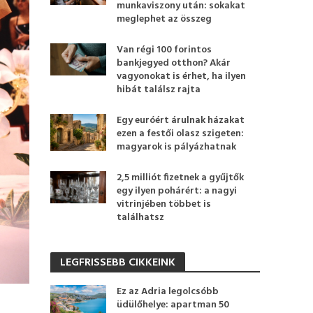
munkaviszony után: sokakat
meglephet az összeg
Van régi 100 forintos
bankjegyed otthon? Akár
vagyonokat is érhet, ha ilyen
hibát találsz rajta
Egy euróért árulnak házakat
ezen a festői olasz szigeten:
magyarok is pályázhatnak
2,5 milliót fizetnek a gyűjtők
egy ilyen pohárért: a nagyi
vitrinjében többet is
találhatsz
LEGFRISSEBB CIKKEINK
Ez az Adria legolcsóbb
üdülőhelye: apartman 50