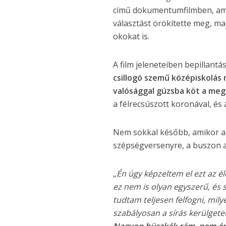
című dokumentumfilmben, ami
választást örökítette meg, ma
okokat is.
A film jeleneteiben bepillant
csillogó szemű középiskolás
valósággal gúzsba köt a megf
a félrecsúszott koronával, é
Nem sokkal később, amikor a v
szépségversenyre, a buszon a 
„
Én úgy képzeltem el ezt az é
ez nem is olyan egyszerű, és
tudtam teljesen felfogni, mi
szabályosan a sírás kerülgete