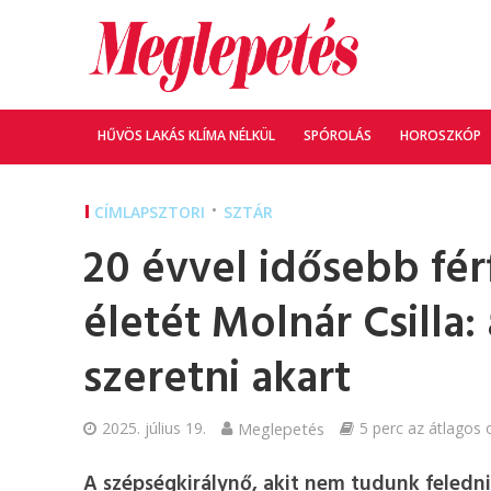
HŰVÖS LAKÁS KLÍMA NÉLKÜL
SPÓROLÁS
HOROSZKÓP
•
CÍMLAPSZTORI
SZTÁR
20 évvel idősebb férf
életét Molnár Csilla:
szeretni akart
2025. július 19.
Meglepetés
5 perc az átlagos o
A szépségkirálynő, akit nem tudunk feledni.