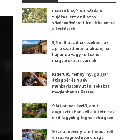
Lassan kinyírja a hőség a
tujákat: ezt az illatos
sövénynövényt ültetik helyette
a kertészek
5,5 milliót adnak ezekben az
apró szardíniai falakban, ha
hajlandó vagy költözni:
magyarokat is várnak
Kiderült, mennyi nyugdíj jár
átlagbér és 40 év
munkaviszony után: sokakat
meglephet az összeg
9 látványos évelő, amit
augusztusban kell elültetni: az
első fagyokig fognak virágozni
9 szobanövény, amit most kell
visszavágnod nyáron: így