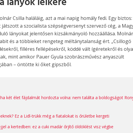
a lányok lelkére
ár Csilla haláláig, azt a mai napig homály fedi. Egy biztos:
 játszott a szocialista szépségversenyt szervező cég, a Mag
nduló lányokat jelentősen kizsákmányoló hozzáállása. Molná
Gabit és a többieket rengeteg méltánytalanság ért. „Csillogó
ésekről, filléres fellépésekről, köddé vált ígéretekről és oly
tak, mint amikor Pauer Gyula szobrászművész anyaszült
gában – öntötte ki őket gipszből.
tha két élet fájdalmát hordozta volna: nem találta a boldogságot Ron
eknek? Ez a Lidl-trükk még a fiatalokat is őrületbe kergeti
éjjel a kertedben: ez a cuki madár őrjítő öldöklést visz végbe