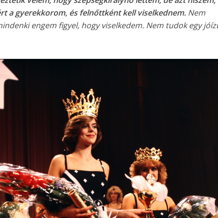
tetik velem, hogy szépségkirálynő lettem, de azt hiszem,
rt a gyerekkorom, és felnőttként kell viselkednem.
Nem
indenki engem figyel, hogy viselkedem. Nem tudok egy jóíz