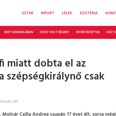
SZTÁR
RIPORT
LÉLEK
EZOTÉRIA
KONY
KERT KÁNIKULÁBAN
HOGY VOLT RÉGEN?
NYÁRI RECEPTEK
HÁZT
i miatt dobta el az
 a szépségkirálynő csak
lvasási idő
 Molnár Csilla Andrea csupán 17 évet élt, sorsa mégi