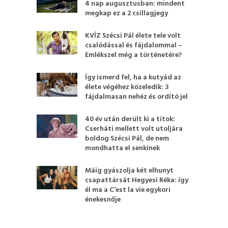
4 nap augusztusban: mindent
megkap ez a 2 csillagjegy
KVÍZ Szécsi Pál élete tele volt
csalódással és fájdalommal –
Emlékszel még a történetére?
Így ismerd fel, ha a kutyád az
élete végéhez közeledik: 3
fájdalmasan nehéz és ordító jel
40 év után derült ki a titok:
Cserháti mellett volt utoljára
boldog Szécsi Pál, de nem
mondhatta el senkinek
Máig gyászolja két elhunyt
csapattársát Hegyesi Réka: így
él ma a C’est la vie egykori
énekesnője