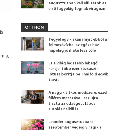
augusztusban kell elültetni: az
első fagyokig fognak virágozni
OTTHON
is
Tegyél egy kiskanálnyit ebből a
felmosóvízbe: az egész ház
napokig jó illatú lesz tőle
émia,
Ez a világ legszebb lebegő
kertje: több ezer rózsaszín
lótusz borítja be Thaiföld egyik
tavát
A nagyik titkos módszere: ezzel
filléres masszával lesz újra
tiszta az odaégett lábos
súrolás nélkül is
Leander augusztusban:
szeptember végéig virágik a