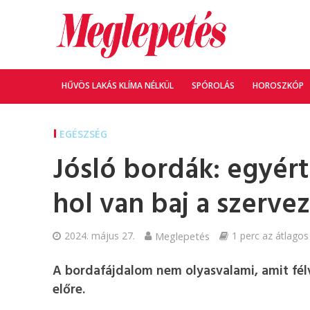
HŰVÖS LAKÁS KLÍMA NÉLKÜL
SPÓROLÁS
HOROSZKÓP
EGÉSZSÉG
Jósló bordák: egyért
hol van baj a szerve
2024. május 27.
Meglepetés
1 perc az átlagos
A bordafájdalom nem olyasvalami, amit félv
előre.