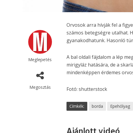
Orvosok arra hívják fel a figy
számos betegségre utalhat. Ha
gyanakodhatunk. Hasonló tüne
A bal oldali fájdalom a lép m
Meglepetés
mirigyláz hatására, de a skarl
mindenképpen érdemes orvos
Megosztás
Fotó: shutterstock
Címkék:
borda
Epehólyag
Ajánlott videó