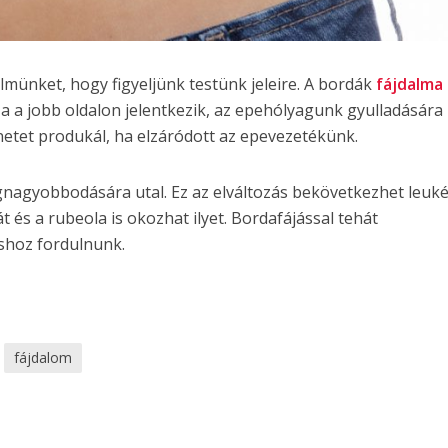
elmünket, hogy figyeljünk testünk jeleire. A bordák
fájdalma
 a jobb oldalon jelentkezik, az epehólyagunk gyulladására 
tet produkál, ha elzáródott az epevezetékünk.
egnagyobbodására utal. Ez az elváltozás bekövetkezhet leuk
át és a rubeola is okozhat ilyet. Bordafájással tehát
hoz fordulnunk.
fájdalom