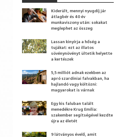
Kiderült, mennyi nyugdíj jár
átlagbér és 40 év
munkaviszony után: sokakat
meglephet az összeg
Lassan kinyírja a hőség a
tujákat: ezt az illatos
sövénynövényt ültetik helyette
a kertészek
5,5 milliót adnak ezekben az
apró szardíniai falvakban, ha
hajlandó vagy költözni:
magyarokat is várnak
Egy kis faluban talált
menedékre Krug Emília:
szakember segítségével kezdte
újra az életét
9 látványos évelő, amit