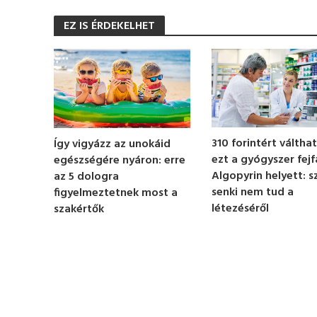
s
e
EZ IS ÉRDEKELHET
c
o
n
d
s
o
f
1
m
i
n
310 forintért válthat
Így vigyázz az unokáid
u
ezt a gyógyszer fejf
egészségére nyáron: erre
t
e
Algopyrin helyett: s
az 5 dologra
,
senki nem tud a
figyelmeztetnek most a
1
létezéséről
szakértők
4
s
e
c
o
n
d
s
V
o