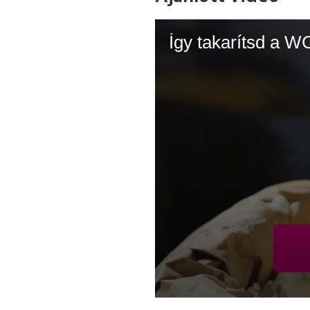
Így takarítsd a WC-
0