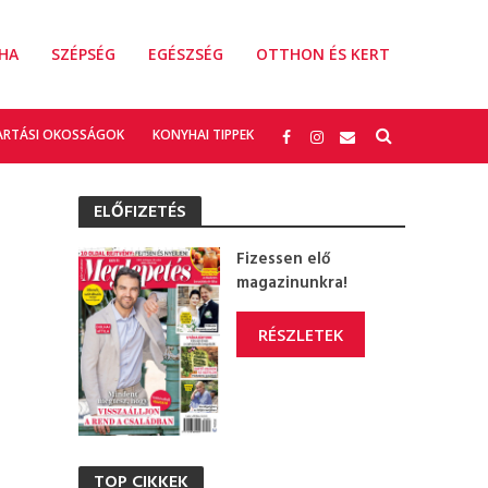
HA
SZÉPSÉG
EGÉSZSÉG
OTTHON ÉS KERT
ARTÁSI OKOSSÁGOK
KONYHAI TIPPEK
ELŐFIZETÉS
Fizessen elő
magazinunkra!
RÉSZLETEK
TOP CIKKEK