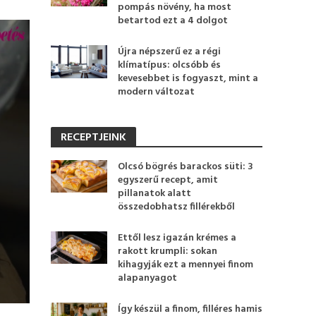
pompás növény, ha most
betartod ezt a 4 dolgot
Újra népszerű ez a régi
klímatípus: olcsóbb és
kevesebbet is fogyaszt, mint a
modern változat
RECEPTJEINK
Olcsó bögrés barackos süti: 3
egyszerű recept, amit
pillanatok alatt
összedobhatsz fillérekből
Ettől lesz igazán krémes a
rakott krumpli: sokan
kihagyják ezt a mennyei finom
alapanyagot
Így készül a finom, filléres hamis