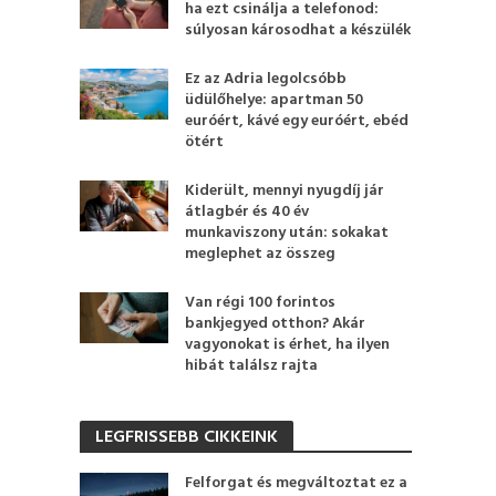
ha ezt csinálja a telefonod:
súlyosan károsodhat a készülék
Ez az Adria legolcsóbb
üdülőhelye: apartman 50
euróért, kávé egy euróért, ebéd
ötért
Kiderült, mennyi nyugdíj jár
átlagbér és 40 év
munkaviszony után: sokakat
meglephet az összeg
Van régi 100 forintos
bankjegyed otthon? Akár
vagyonokat is érhet, ha ilyen
hibát találsz rajta
LEGFRISSEBB CIKKEINK
Felforgat és megváltoztat ez a