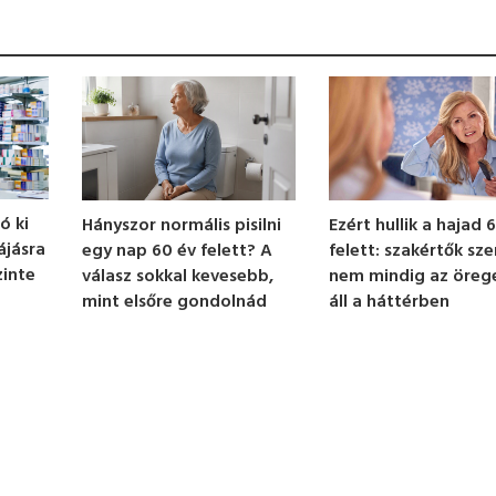
ó ki
Ezért hullik a hajad 
Hányszor normális pisilni
ájásra
felett: szakértők sze
egy nap 60 év felett? A
zinte
nem mindig az öreg
válasz sokkal kevesebb,
áll a háttérben
mint elsőre gondolnád