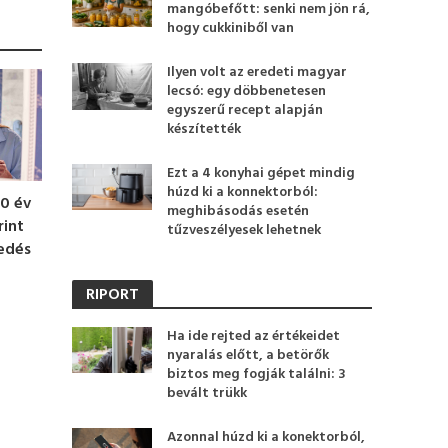
mangóbefőtt: senki nem jön rá,
hogy cukkiniből van
Ilyen volt az eredeti magyar
lecsó: egy döbbenetesen
egyszerű recept alapján
készítették
Ezt a 4 konyhai gépet mindig
húzd ki a konnektorból:
60 év
meghibásodás esetén
rint
tűzveszélyesek lehetnek
edés
RIPORT
Ha ide rejted az értékeidet
nyaralás előtt, a betörők
biztos meg fogják találni: 3
bevált trükk
Azonnal húzd ki a konektorból,