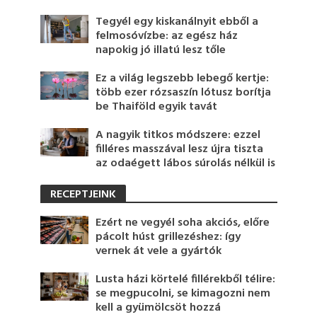
Tegyél egy kiskanálnyit ebből a
felmosóvízbe: az egész ház
napokig jó illatú lesz tőle
Ez a világ legszebb lebegő kertje:
több ezer rózsaszín lótusz borítja
be Thaiföld egyik tavát
A nagyik titkos módszere: ezzel
filléres masszával lesz újra tiszta
az odaégett lábos súrolás nélkül is
RECEPTJEINK
Ezért ne vegyél soha akciós, előre
pácolt húst grillezéshez: így
vernek át vele a gyártók
Lusta házi körtelé fillérekből télire:
se megpucolni, se kimagozni nem
kell a gyümölcsöt hozzá