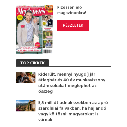
Fizessen elő
magazinunkra!
RÉSZLETEK
TOP CIKKEK
Kiderült, mennyi nyugdíj jár
átlagbér és 40 év munkaviszony
után: sokakat meglephet az
összeg
5,5 milliót adnak ezekben az apró
szardíniai falvakban, ha hajlandó
vagy költözni: magyarokat is
várnak