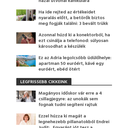
hazai útvonal kánikulára
Ha ide rejted az értékeidet
nyaralás előtt, a betörők biztos
meg fogják találni: 3 bevált trükk
Azonnal húzd ki a konektorból, ha
ezt csinálja a telefonod: súlyosan
károsodhat a készülék
Ez az Adria legolcsóbb üdülőhelye:
apartman 50 euróért, kávé egy
euróért, ebéd ötért
LEGFRISSEBB CIKKEINK
Magányos időskor vár erre a 4
csillagjegyre: az unokák sem
fognak tudni segíteni rajtuk
Ezzel húzza ki magát a
legnehezebb pillanatokból Endrei
Judit: „Egyaránt jót tesz a