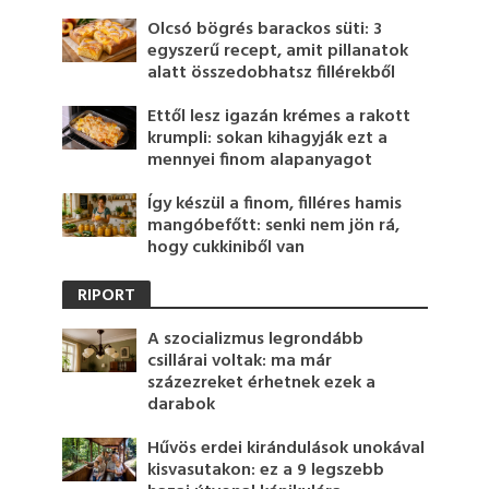
Olcsó bögrés barackos süti: 3
egyszerű recept, amit pillanatok
alatt összedobhatsz fillérekből
Ettől lesz igazán krémes a rakott
krumpli: sokan kihagyják ezt a
mennyei finom alapanyagot
Így készül a finom, filléres hamis
mangóbefőtt: senki nem jön rá,
hogy cukkiniből van
RIPORT
A szocializmus legrondább
csillárai voltak: ma már
százezreket érhetnek ezek a
darabok
Hűvös erdei kirándulások unokával
kisvasutakon: ez a 9 legszebb