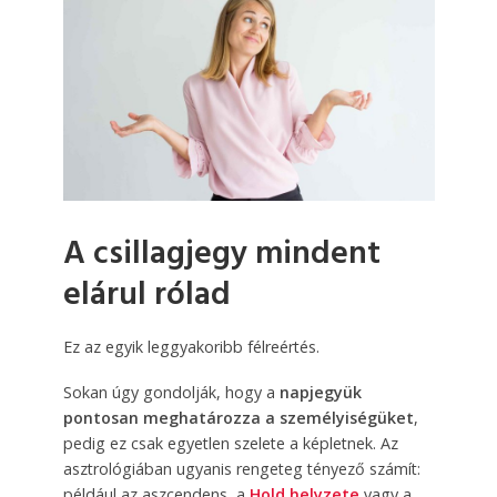
A csillagjegy mindent
elárul rólad
Ez az egyik leggyakoribb félreértés.
Sokan úgy gondolják, hogy a
napjegyük
pontosan meghatározza a személyiségüket
,
pedig ez csak egyetlen szelete a képletnek. Az
asztrológiában ugyanis rengeteg tényező számít:
például az aszcendens, a
Hold helyzete
vagy a