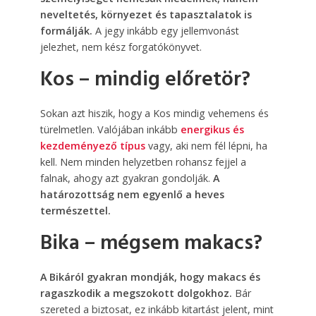
neveltetés, környezet és tapasztalatok is
formálják.
A jegy inkább egy jellemvonást
jelezhet, nem kész forgatókönyvet.
Kos – mindig előretör?
Sokan azt hiszik, hogy a Kos mindig vehemens és
türelmetlen. Valójában inkább
energikus és
kezdeményező típus
vagy, aki nem fél lépni, ha
kell. Nem minden helyzetben rohansz fejjel a
falnak, ahogy azt gyakran gondolják.
A
határozottság nem egyenlő a heves
természettel.
Bika – mégsem makacs?
A Bikáról gyakran mondják, hogy makacs és
ragaszkodik a megszokott dolgokhoz.
Bár
szereted a biztosat, ez inkább kitartást jelent, mint