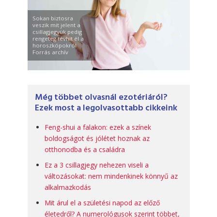
Sokan biztosra
veszik mit jelent a
csillagjegyük pedig
rengeteg tévhit él a
horoszkópokról
Forrás archív
Még többet olvasnál ezotériáról?
Ezek most a legolvasottabb cikkeink
Feng-shui a falakon: ezek a színek
boldogságot és jólétet hoznak az
otthonodba és a családra
Ez a 3 csillagjegy nehezen viseli a
változásokat: nem mindenkinek könnyű az
alkalmazkodás
Mit árul el a születési napod az előző
életedről? A numerológusok szerint többet,