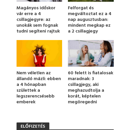
f
1
Magányos időskor
Felforgat és
m
vár erre a 4
megváltoztat ez a 4
i
csillagjegyre: az
nap augusztusban:
n
u
unokák sem fognak
mindent megkap ez
t
tudni segíteni rajtuk
a 2 csillagjegy
e
,
2
5
s
e
c
o
n
Nem véletlen az
60 felett is fiatalosak
d
állandó mázli: ebben
maradnak: 3
s
a 4 hónapban
csillagjegy, aki
születtek a
meghazudtolja a
legszerencsésebb
korát, képtelen
emberek
megöregedni
ELŐFIZETÉS