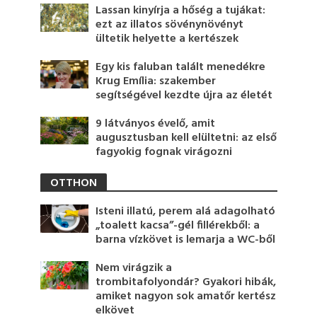
Lassan kinyírja a hőség a tujákat:
ezt az illatos sövénynövényt
ültetik helyette a kertészek
Egy kis faluban talált menedékre
Krug Emília: szakember
segítségével kezdte újra az életét
9 látványos évelő, amit
augusztusban kell elültetni: az első
fagyokig fognak virágozni
OTTHON
Isteni illatú, perem alá adagolható
„toalett kacsa”-gél fillérekből: a
barna vízkövet is lemarja a WC-ből
Nem virágzik a
trombitafolyondár? Gyakori hibák,
amiket nagyon sok amatőr kertész
elkövet