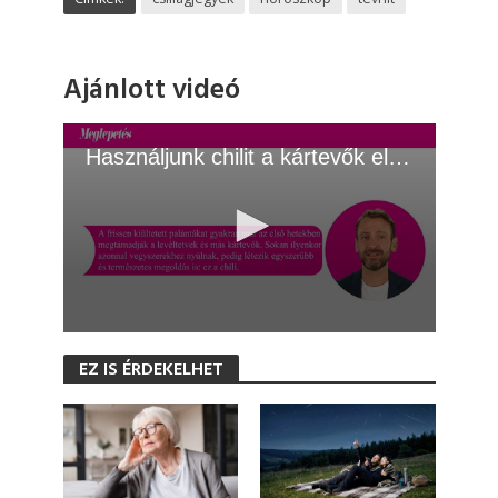
Ajánlott videó
Használjunk chilit a kártevők ellen!
0
s
EZ IS ÉRDEKELHET
e
c
o
n
d
s
o