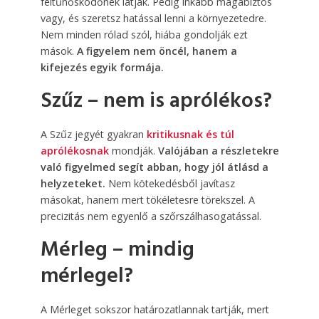
feltűnősködőnek látják. Pedig inkább magabiztos
vagy, és szeretsz hatással lenni a környezetedre.
Nem minden rólad szól, hiába gondolják ezt
mások.
A figyelem nem öncél, hanem a
kifejezés egyik formája.
Szűz – nem is aprólékos?
A Szűz jegyét gyakran
kritikusnak és túl
aprólékosnak
mondják.
Valójában a részletekre
való figyelmed segít abban, hogy jól átlásd a
helyzeteket.
Nem kötekedésből javítasz
másokat, hanem mert tökéletesre törekszel. A
precizitás nem egyenlő a szőrszálhasogatással.
Mérleg – mindig
mérlegel?
A Mérleget sokszor határozatlannak tartják, mert