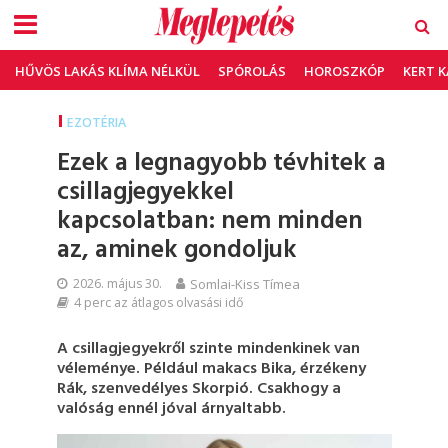
HŰVÖS LAKÁS KLÍMA NÉLKÜL
SPÓROLÁS
HOROSZKÓP
KERT 
EZOTÉRIA
Ezek a legnagyobb tévhitek a
csillagjegyekkel
kapcsolatban: nem minden
az, aminek gondoljuk
2026. május 30.
Somlai-Kiss Tímea
4 perc az átlagos olvasási idő
A csillagjegyekről szinte mindenkinek van
véleménye. Például makacs Bika, érzékeny
Rák, szenvedélyes Skorpió. Csakhogy a
valóság ennél jóval árnyaltabb.