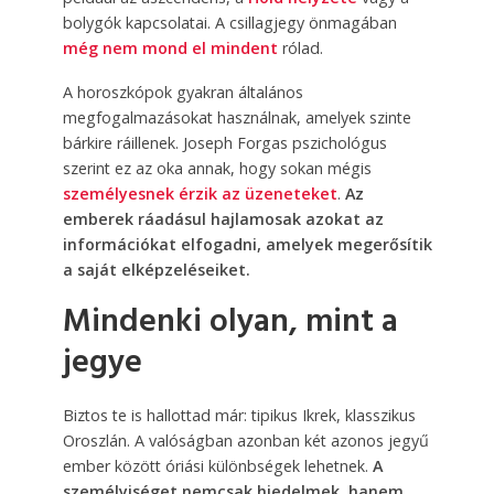
bolygók kapcsolatai. A csillagjegy önmagában
még nem mond el mindent
rólad.
A horoszkópok gyakran általános
megfogalmazásokat használnak, amelyek szinte
bárkire ráillenek. Joseph Forgas pszichológus
szerint ez az oka annak, hogy sokan mégis
személyesnek érzik az üzeneteket
.
Az
emberek ráadásul hajlamosak azokat az
információkat elfogadni, amelyek megerősítik
a saját elképzeléseiket.
Mindenki olyan, mint a
jegye
Biztos te is hallottad már: tipikus Ikrek, klasszikus
Oroszlán. A valóságban azonban két azonos jegyű
ember között óriási különbségek lehetnek.
A
személyiséget nemcsak hiedelmek, hanem