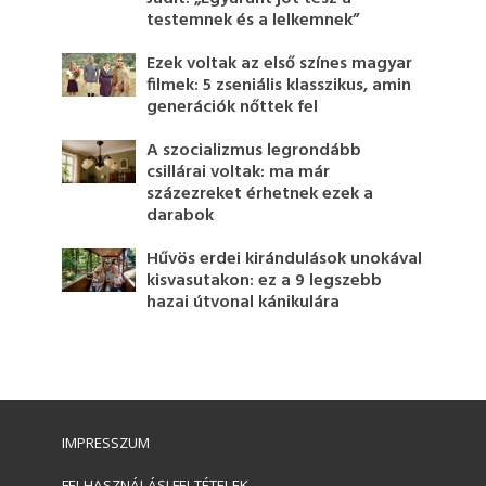
testemnek és a lelkemnek”
Ezek voltak az első színes magyar
filmek: 5 zseniális klasszikus, amin
generációk nőttek fel
A szocializmus legrondább
csillárai voltak: ma már
százezreket érhetnek ezek a
darabok
Hűvös erdei kirándulások unokával
kisvasutakon: ez a 9 legszebb
hazai útvonal kánikulára
IMPRESSZUM
FELHASZNÁLÁSI FELTÉTELEK