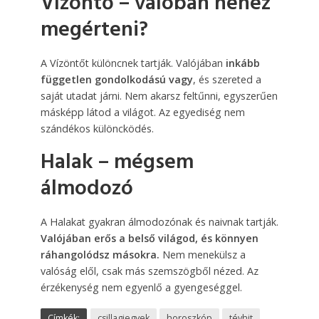
Vízöntő
– valóban nehéz
megérteni?
A Vízöntőt különcnek tartják. Valójában
inkább
független gondolkodású vagy
, és szereted a
saját utadat járni. Nem akarsz feltűnni, egyszerűen
másképp látod a világot. Az egyediség nem
szándékos különcködés.
Halak
– mégsem
álmodozó
A Halakat gyakran álmodozónak és naivnak tartják.
Valójában erős a belső világod, és könnyen
ráhangolódsz másokra.
Nem menekülsz a
valóság elől, csak más szemszögből nézed. Az
érzékenység nem egyenlő a gyengeséggel.
Címkék:
csillagjegyek
horoszkóp
tévhit