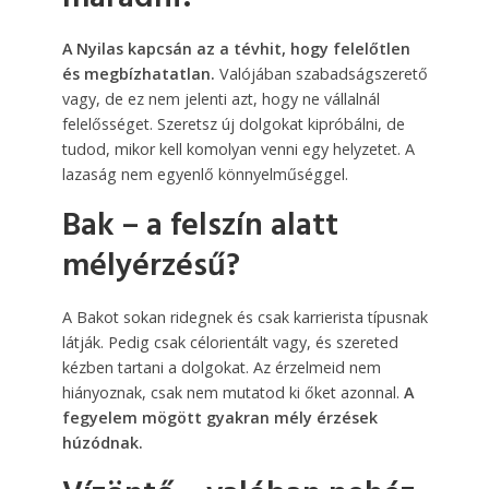
A Nyilas kapcsán az a tévhit, hogy felelőtlen
és megbízhatatlan.
Valójában szabadságszerető
vagy, de ez nem jelenti azt, hogy ne vállalnál
felelősséget. Szeretsz új dolgokat kipróbálni, de
tudod, mikor kell komolyan venni egy helyzetet. A
lazaság nem egyenlő könnyelműséggel.
Bak
– a felszín alatt
mélyérzésű?
A Bakot sokan ridegnek és csak karrierista típusnak
látják. Pedig csak célorientált vagy, és szereted
kézben tartani a dolgokat. Az érzelmeid nem
hiányoznak, csak nem mutatod ki őket azonnal.
A
fegyelem mögött gyakran mély érzések
húzódnak.