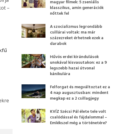
magyar filmek: 5 zseniális
kot –
klasszikus, amin generációk
nőttek fel
A szocializmus legrondább
csillárai voltak: ma már
százezreket érhetnek ezek a
darabok
kfű
Hűvös erdei kirándulások
unokával kisvasutakon: ez a 9
legszebb hazai útvonal
kánikulára
Felforgat és megváltoztat ez a
4 nap augusztusban: mindent
megkap ez a 2 csillagjegy
ekre
KVÍZ Szécsi Pál élete tele volt
csalódással és fájdalommal –
Emlékszel még a történetére?