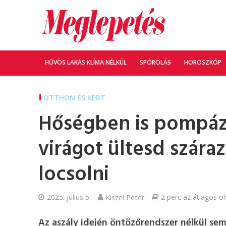
HŰVÖS LAKÁS KLÍMA NÉLKÜL
SPÓROLÁS
HOROSZKÓP
OTTHON ÉS KERT
Hőségben is pompázn
virágot ültesd szára
locsolni
2025. július 5.
Kiszel Péter
2 perc az átlagos ol
Az aszály idején öntözőrendszer nélkül sem