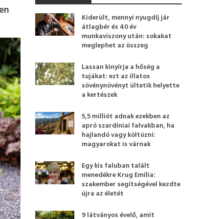
ben
Kiderült, mennyi nyugdíj jár
átlagbér és 40 év
munkaviszony után: sokakat
meglephet az összeg
Lassan kinyírja a hőség a
tujákat: ezt az illatos
sövénynövényt ültetik helyette
a kertészek
5,5 milliót adnak ezekben az
apró szardíniai falvakban, ha
hajlandó vagy költözni:
magyarokat is várnak
Egy kis faluban talált
menedékre Krug Emília:
szakember segítségével kezdte
újra az életét
9 látványos évelő, amit