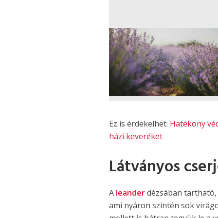
Ez is érdekelhet:
Hatékony véde
házi keveréket
Látványos cser
A
leander
dézsában tartható, 
ami nyáron szintén sok virág
mellett is bátran tegyük le a 