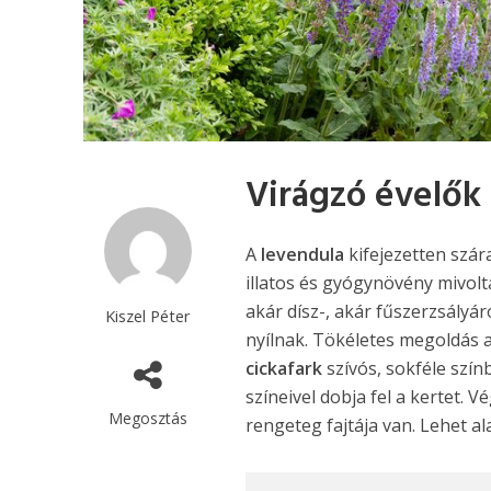
Virágzó évelők
A
levendula
kifejezetten szár
illatos és gyógynövény mivolt
akár dísz-, akár fűszerzsályá
Kiszel Péter
nyílnak. Tökéletes megoldás 
cickafark
szívós, sokféle szín
színeivel dobja fel a kertet. V
Megosztás
rengeteg fajtája van. Lehet a