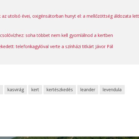
k az utolsó évei, oxigénsátorban hunyt el: a mellőzöttség áldozata let
locsolóvízhez: soha többet nem kell gyomlálnod a kertben
ekedett: telefonkagylóval verte a színházi titkárt Jávor Pál
ű
kasvirág
kert
kertészkedés
leander
levendula