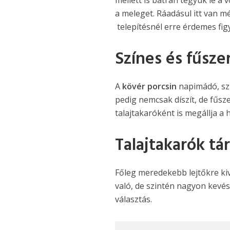
a meleget. Ráadásul itt van m
telepítésnél erre érdemes fig
Színes és fűsz
A
kövér porcsin
napimádó, szív
pedig nemcsak díszít, de fűs
talajtakaróként is megállja a h
Talajtakarók tá
Főleg meredekebb lejtőkre kiv
való, de szintén nagyon kevés 
választás.