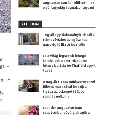
augusztusban kell elültetni: az
első fagyokig fognak virágozni
OTTHON
Tegyél egy kiskanálnyit ebből a
felmosóvízbe: az egész ház
napokig jó illatú lesz tőle
Ez a világ legszebb lebegő
ul
kertje: több ezer rózsaszín
lótusz borítja be Thaiföld egyik
gai –
tavát
get. A
A nagyik titkos módszere: ezzel
filléres masszával lesz újra
tiszta az odaégett lábos
és
súrolás nélkül is
e.
Leander augusztusban:
szeptember végéig virágik a