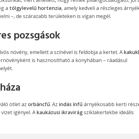
ég a
tölgylevelű
hortenzia
, amely kedveli a részleges árnyé
yelni –, de szárazabb területeken is vígan megél.
eres pozsgások
ós növény, emellett a színével is feldobja a kertet. A
kakuk
zernövényként is hasznosítható a konyhában – ráadásul
elyét.
rháza
áló ötlet az
orbáncfű
. Az
indás ínfű
árnyékosabb kerti rész
vizet igényel. A
kaukázusi ikravirág
sziklakertekbe ideális