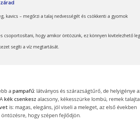
szárad
reg, kavics – megőrzi a talaj nedvességét és csökkenti a gyomok
 csoportosítani, hogy amikor öntözünk, ez könnyen kivitelezhető le
ezet segíti a víz megtartását.
tebb a
pampafű
: látványos és szárazságtűrő, de helyigénye a
 A
kék csenkesz
alacsony, kékesszürke lombú, remek talajta
vet
is: magas, elegáns, jól viseli a meleget, az első években
öntözésre, hogy szépen fejlődjön.