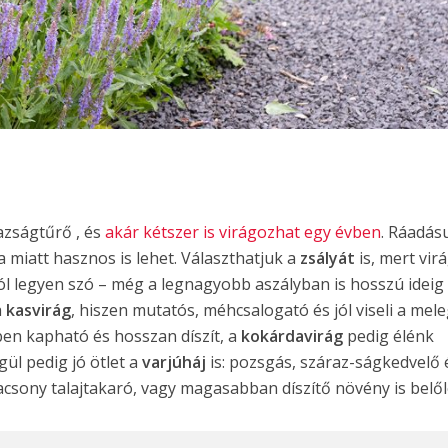
azságtűrő , és
akár kétszer is virágozhat egy évben
. Ráadás
a miatt hasznos is lehet. Választhatjuk a
zsályát
is, mert virá
ról legyen szó – még a legnagyobb aszályban is hosszú ideig
a
kasvirág
, hiszen mutatós, méhcsalogató és jól viseli a mele
ben kapható és hosszan díszít, a
kokárdavirág
pedig élénk
égül pedig jó ötlet a
varjúháj
is: pozsgás, száraz-ságkedvelő 
lacsony talajtakaró, vagy magasabban díszítő növény is belől