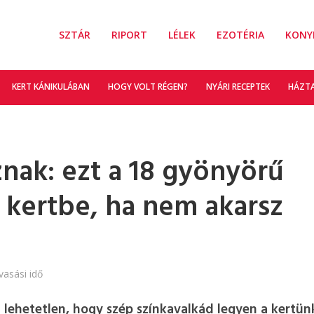
SZTÁR
RIPORT
LÉLEK
EZOTÉRIA
KONY
KERT KÁNIKULÁBAN
HOGY VOLT RÉGEN?
NYÁRI RECEPTEK
HÁZT
ak: ezt a 18 gyönyörű
z kertbe, ha nem akarsz
vasási idő
 lehetetlen, hogy szép színkavalkád legyen a kertün