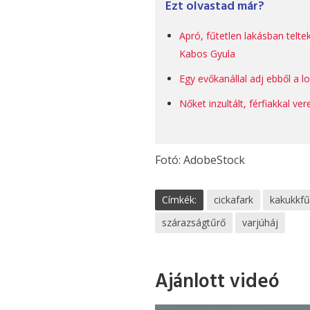
Ezt olvastad már?
Apró, fűtetlen lakásban telte
Kabos Gyula
Egy evőkanállal adj ebből a 
Nőket inzultált, férfiakkal ver
Fotó: AdobeStock
Címkék:
cickafark
kakukkf
szárazságtűrő
varjúháj
Ajánlott videó