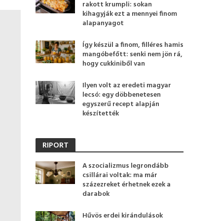
rakott krumpli: sokan
kihagyják ezt a mennyei finom
alapanyagot
Így készül a finom, filléres hamis
mangóbefőtt: senki nem jön rá,
hogy cukkiniből van
Ilyen volt az eredeti magyar
lecsó: egy döbbenetesen
egyszerű recept alapján
készítették
RIPORT
A szocializmus legrondább
csillárai voltak: ma már
százezreket érhetnek ezek a
darabok
Hűvös erdei kirándulások