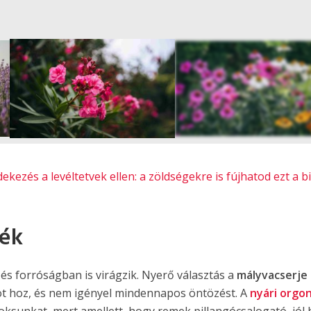
4
FOTÓ
kezés a levéltetvek ellen: a zöldségekre is fújhatod ezt a b
jék
és forróságban is virágzik. Nyerő választás a
mályvacserje
ot hoz, és nem igényel mindennapos öntözést. A
nyári orgo
voksunkat, mert amellett, hogy remek pillangócsalogató, jól b