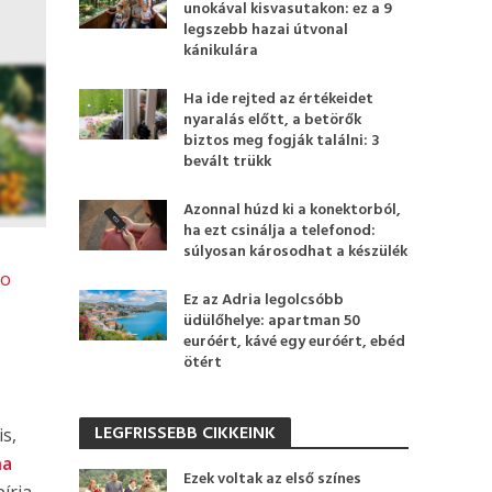
unokával kisvasutakon: ez a 9
legszebb hazai útvonal
kánikulára
Ha ide rejted az értékeidet
nyaralás előtt, a betörők
biztos meg fogják találni: 3
bevált trükk
Azonnal húzd ki a konektorból,
ha ezt csinálja a telefonod:
súlyosan károsodhat a készülék
io
Ez az Adria legolcsóbb
üdülőhelye: apartman 50
euróért, kávé egy euróért, ebéd
ötért
LEGFRISSEBB CIKKEINK
is,
na
Ezek voltak az első színes
írja