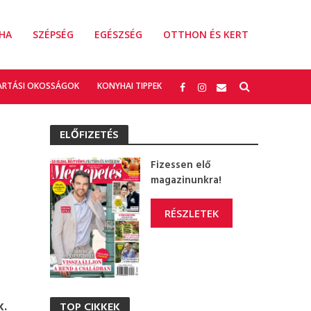
HA
SZÉPSÉG
EGÉSZSÉG
OTTHON ÉS KERT
ARTÁSI OKOSSÁGOK
KONYHAI TIPPEK
ELŐFIZETÉS
Fizessen elő
magazinunkra!
RÉSZLETEK
k.
TOP CIKKEK