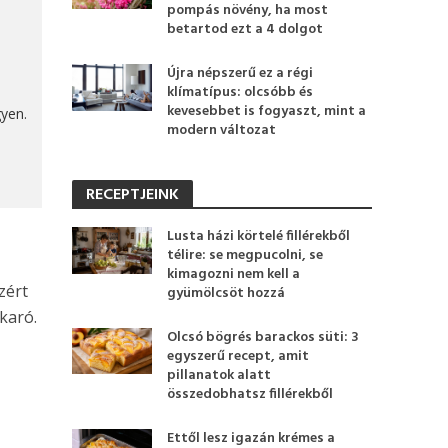
pompás növény, ha most
betartod ezt a 4 dolgot
Újra népszerű ez a régi
klímatípus: olcsóbb és
kevesebbet is fogyaszt, mint a
gyen.
modern változat
RECEPTJEINK
Lusta házi körtelé fillérekből
télire: se megpucolni, se
kimagozni nem kell a
zért
gyümölcsöt hozzá
karó.
Olcsó bögrés barackos süti: 3
egyszerű recept, amit
pillanatok alatt
összedobhatsz fillérekből
Ettől lesz igazán krémes a