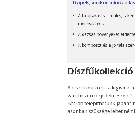
Tippek, amikor minden ki
A talajtakarás – mulcs, faké
mennyiségét.
A dézsás növényeket érdemes
A komposzt és a jó talajszerk
Díszfűkollekció
A díszfüvek közül a legismer
van, hiszen terjedelmesre nő.
Bátran telepíthetünk
japánfü
azonban szüksége lehet némi 