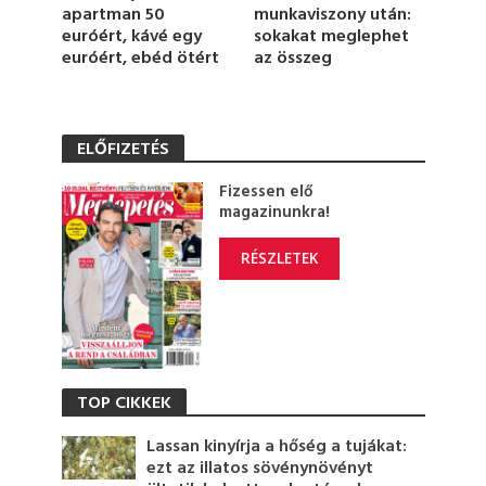
apartman 50
munkaviszony után:
euróért, kávé egy
sokakat meglephet
euróért, ebéd ötért
az összeg
ELŐFIZETÉS
Fizessen elő
magazinunkra!
RÉSZLETEK
TOP CIKKEK
Lassan kinyírja a hőség a tujákat:
ezt az illatos sövénynövényt