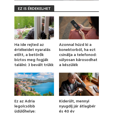
0
s
EZ IS ÉRDEKELHET
e
c
o
n
d
s
o
f
5
Azonnal húzd ki a
Ha ide rejted az
6
konektorból, ha ezt
értékeidet nyaralás
s
csinálja a telefonod:
előtt, a betörők
e
c
súlyosan károsodhat
biztos meg fogják
o
a készülék
találni: 3 bevált trükk
n
d
s
Ez az Adria
Kiderült, mennyi
legolcsóbb
nyugdíj jár átlagbér
üdülőhelye:
és 40 év