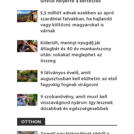
ültetik helyette a kertészek
5,5 milliót adnak ezekben az apró
szardíniai falvakban, ha hajlandó
vagy költözni: magyarokat is
várnak
Kiderült, mennyi nyugdíj jár
átlagbér és 40 év munkaviszony
után: sokakat meglephet az
összeg
9 látványos évelő, amit
augusztusban kell elültetni: az első
fagyokig fognak virágozni
9 szobanövény, amit most kell
visszavágnod nyáron: így lesznek
dúsabbak és egészségesebbek
OTTHON