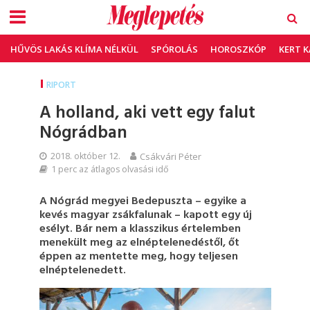
HŰVÖS LAKÁS KLÍMA NÉLKÜL
SPÓROLÁS
HOROSZKÓP
KERT 
RIPORT
A holland, aki vett egy falut
Nógrádban
2018. október 12.
Csákvári Péter
1 perc az átlagos olvasási idő
A Nógrád megyei Bedepuszta – egyike a
kevés magyar zsákfalunak – kapott egy új
esélyt. Bár nem a klasszikus értelemben
menekült meg az elnéptelenedéstől, őt
éppen az mentette meg, hogy teljesen
elnéptelenedett.