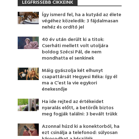
LEGFRISSEBB CIKKEINK
Így ismerd fel, ha a kutyád az élete
végéhez közeledik: 3 fájdalmasan
nehéz és ordító jel
40 év után derült ki a titok:
Cserháti mellett volt utoljára
boldog Szécsi Pál, de nem
mondhatta el senkinek
Máig gyászolja két elhunyt
csapattársát Hegyesi Réka: így él
ma a C’est la vie egykori
énekesnője
Ha ide rejted az értékeidet
nyaralás előtt, a betörők biztos
meg fogják találni: 3 bevált trükk
Azonnal húzd ki a konektorból, ha
ezt csinálja a telefonod: súlyosan