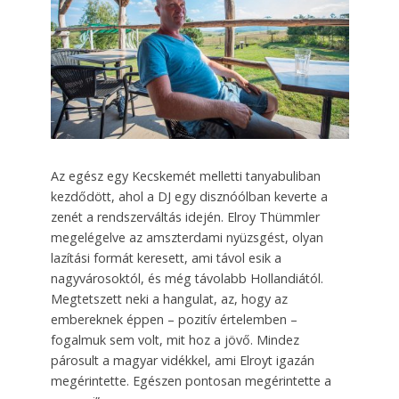
Az egész egy Kecskemét melletti tanyabuliban
kezdődött, ahol a DJ egy disznóólban keverte a
zenét a rendszerváltás idején. Elroy Thümmler
megelégelve az amszterdami nyüzsgést, olyan
lazítási formát keresett, ami távol esik a
nagyvárosoktól, és még távolabb Hollandiától.
Megtetszett neki a hangulat, az, hogy az
embereknek éppen – pozitív értelemben –
fogalmuk sem volt, mit hoz a jövő. Mindez
párosult a magyar vidékkel, ami Elroyt igazán
megérintette. Egészen pontosan megérintette a