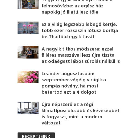
Tegyél egy kiskanálnyit ebből a
felmosóvízbe: az egész ház
napokig jó illatú lesz tőle
Ez a világ legszebb lebegő kertje:
több ezer rózsaszín lótusz borítja
be Thaiföld egyik tavát
A nagyik titkos módszere: ezzel
filléres masszával lesz újra tiszta
az odaégett lábos súrolás nélkül is
Leander augusztusban:
szeptember végéig virágik a
pompás növény, ha most
betartod ezt a 4 dolgot
Újra népszerű ez a régi
klímatípus: olcsóbb és kevesebbet
is fogyaszt, mint a modern
változat
RECEPTJEINK