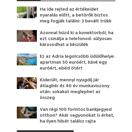
Ha ide rejted az értékeidet
nyaralás előtt, a betörők biztos
meg fogják találni: 3 bevált trükk
Azonnal húzd ki a konektorból, ha
ezt csinálja a telefonod: súlyosan
károsodhat a készülék
Ez az Adria legolcsóbb üdülőhelye:
apartman 50 euróért, kávé egy
euróért, ebéd ötért
Kiderült, mennyi nyugdíj jár
átlagbér és 40 év munkaviszony
után: sokakat meglephet az
összeg
Van régi 100 forintos bankjegyed
otthon? Akár vagyonokat is érhet,
ha ilyen hibát találsz rajta