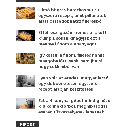
Olcsó bögrés barackos süti: 3
egyszerű recept, amit pillanatok
alatt összedobhatsz fillérekből
Ettől lesz igazán krémes a rakott
krumpli: sokan kihagyják ezt a
mennyei finom alapanyagot
Így készül a finom, filléres hamis
mangóbefőtt: senki nem jön rá,
hogy cukkiniből van
Ilyen volt az eredeti magyar lecsó:
egy döbbenetesen egyszerű
recept alapján készítették
Ezt a 4 konyhai gépet mindig húzd
ki a konnektorból: meghibásodás
esetén tűzveszélyesek lehetnek
RIPORT