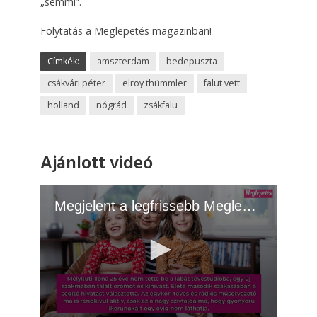
„semmi”.
Folytatás a Meglepetés magazinban!
Címkék:
amszterdam
bedepuszta
csákvári péter
elroy thümmler
falut vett
holland
nógrád
zsákfalu
Ajánlott videó
Megjelent a legfrissebb Meglepetés! - 2026.06.23.