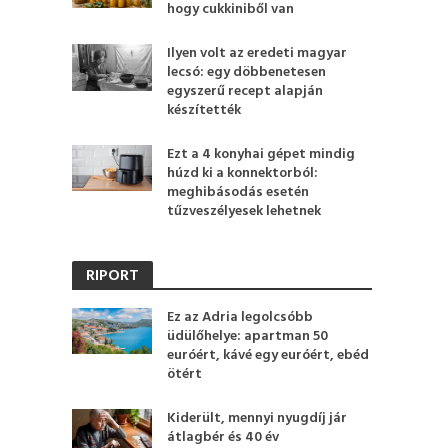
hogy cukkiniből van
Ilyen volt az eredeti magyar
lecsó: egy döbbenetesen
egyszerű recept alapján
készítették
Ezt a 4 konyhai gépet mindig
húzd ki a konnektorból:
meghibásodás esetén
tűzveszélyesek lehetnek
RIPORT
Ez az Adria legolcsóbb
üdülőhelye: apartman 50
euróért, kávé egy euróért, ebéd
ötért
Kiderült, mennyi nyugdíj jár
átlagbér és 40 év