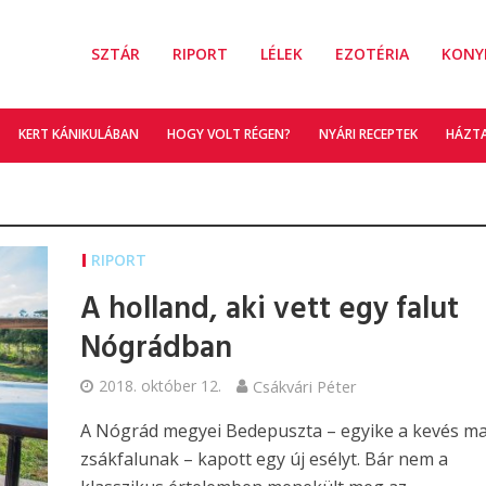
SZTÁR
RIPORT
LÉLEK
EZOTÉRIA
KONY
KERT KÁNIKULÁBAN
HOGY VOLT RÉGEN?
NYÁRI RECEPTEK
HÁZT
RIPORT
A holland, aki vett egy falut
Nógrádban
2018. október 12.
Csákvári Péter
A Nógrád megyei Bedepuszta – egyike a kevés m
zsákfalunak – kapott egy új esélyt. Bár nem a