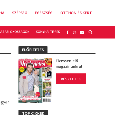
HA
SZÉPSÉG
EGÉSZSÉG
OTTHON ÉS KERT
ARTÁSI OKOSSÁGOK
KONYHAI TIPPEK
ELŐFIZETÉS
Fizessen elő
magazinunkra!
RÉSZLETEK
agyar
TOP CIKKEK