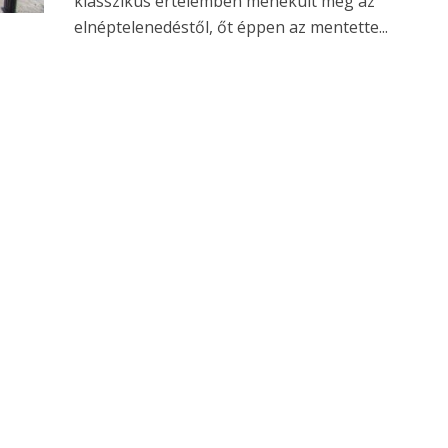
klasszikus értelemben menekült meg az
elnéptelenedéstől, őt éppen az mentette...