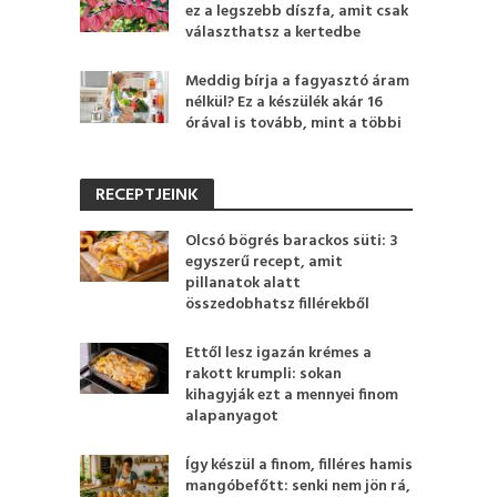
ez a legszebb díszfa, amit csak
választhatsz a kertedbe
Meddig bírja a fagyasztó áram
nélkül? Ez a készülék akár 16
órával is tovább, mint a többi
RECEPTJEINK
Olcsó bögrés barackos süti: 3
egyszerű recept, amit
pillanatok alatt
összedobhatsz fillérekből
Ettől lesz igazán krémes a
rakott krumpli: sokan
kihagyják ezt a mennyei finom
alapanyagot
Így készül a finom, filléres hamis
mangóbefőtt: senki nem jön rá,