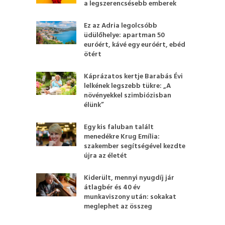
a legszerencsésebb emberek
Ez az Adria legolcsóbb
üdülőhelye: apartman 50
euróért, kávé egy euróért, ebéd
ötért
Káprázatos kertje Barabás Évi
lelkének legszebb tükre: „A
növényekkel szimbiózisban
élünk”
Egy kis faluban talált
menedékre Krug Emília:
szakember segítségével kezdte
újra az életét
Kiderült, mennyi nyugdíj jár
átlagbér és 40 év
munkaviszony után: sokakat
meglephet az összeg