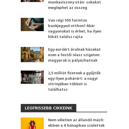
munkaviszony után: sokakat
meglephet az összeg
Van régi 100 forintos
bankjegyed otthon? Akár
vagyonokat is érhet, ha ilyen
hibát találsz rajta
Egy euróért árulnak házakat
ezen a festői olasz szigeten:
magyarok is pályázhatnak
2,5 milliót fizetnek a gyűjtők
egy ilyen pohárért: a nagyi
vitrinjében többet is
találhatsz
LEGFRISSEBB CIKKEINK
Nem véletlen az állandó mázli:
ebben a 4 hónapban születtek