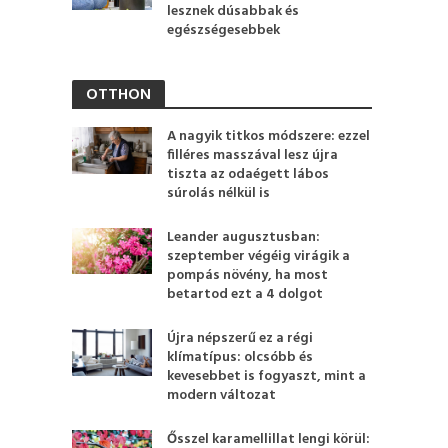
lesznek dúsabbak és
egészségesebbek
OTTHON
A nagyik titkos módszere: ezzel
filléres masszával lesz újra
tiszta az odaégett lábos
súrolás nélkül is
Leander augusztusban:
szeptember végéig virágik a
pompás növény, ha most
betartod ezt a 4 dolgot
Újra népszerű ez a régi
klímatípus: olcsóbb és
kevesebbet is fogyaszt, mint a
modern változat
Ősszel karamellillat lengi körül: