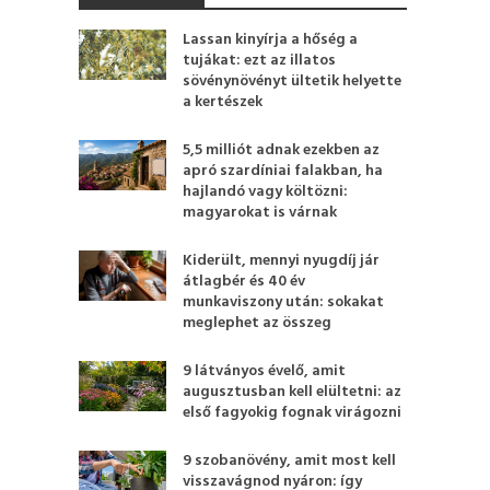
Lassan kinyírja a hőség a
tujákat: ezt az illatos
sövénynövényt ültetik helyette
a kertészek
5,5 milliót adnak ezekben az
apró szardíniai falakban, ha
hajlandó vagy költözni:
magyarokat is várnak
Kiderült, mennyi nyugdíj jár
átlagbér és 40 év
munkaviszony után: sokakat
meglephet az összeg
9 látványos évelő, amit
augusztusban kell elültetni: az
első fagyokig fognak virágozni
9 szobanövény, amit most kell
visszavágnod nyáron: így