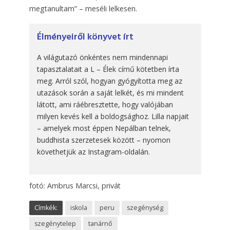
megtanultam” – meséli lelkesen.
Élményeiről könyvet írt
A világutazó önkéntes nem mindennapi
tapasztalatait a L – Élek című kötetben írta
meg. Arról szól, hogyan gyógyította meg az
utazások során a saját lelkét, és mi mindent
látott, ami ráébresztette, hogy valójában
milyen kevés kell a boldogsághoz. Lilla napjait
– amelyek most éppen Nepálban telnek,
buddhista szerzetesek között – nyomon
követhetjük az Instagram-oldalán.
fotó: Ambrus Marcsi, privát
Címkék:
iskola
peru
szegénység
szegénytelep
tanárnő