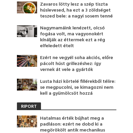
Zavaros lötty lesz a szép tiszta
húslevesed, ha ezt a 3 zöldséget
teszed bele: a nagyi sosem tenné
Nagymamáink lenézett, olcsó
fogása volt, ma vagyonokért
kínálják az éttermek ezt a rég
elfeledett ételt
Ezért ne vegyél soha akciós, előre
pácolt húst grillezéshez: így
vernek át vele a gyártók
Lusta házi körtelé fillérekből télire:
se megpucolni, se kimagozni nem
kell a gyümölcsöt hozzá
RIPORT
Hatalmas érték bújhat meg a
padláson: ezért ne dobd ki a
megörökölt antik mechanikus