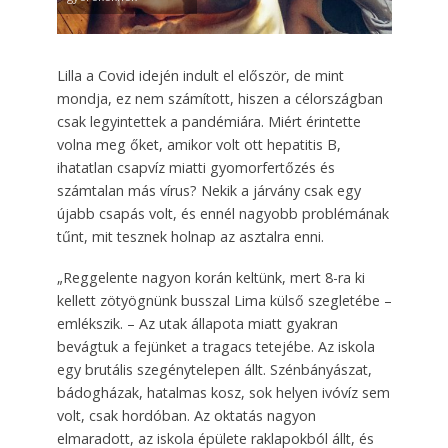
Lilla a Covid idején indult el először, de mint
mondja, ez nem számított, hiszen a célországban
csak legyintettek a pandémiára. Miért érintette
volna meg őket, amikor volt ott hepatitis B,
ihatatlan csapvíz miatti gyomorfertőzés és
számtalan más vírus? Nekik a járvány csak egy
újabb csapás volt, és ennél nagyobb problémának
tűnt, mit tesznek holnap az asztalra enni.
„Reggelente nagyon korán keltünk, mert 8-ra ki
kellett zötyögnünk busszal Lima külső szegletébe –
emlékszik. – Az utak állapota miatt gyakran
bevágtuk a fejünket a tragacs tetejébe. Az iskola
egy brutális szegénytelepen állt. Szénbányászat,
bádogházak, hatalmas kosz, sok helyen ivóvíz sem
volt, csak hordóban. Az oktatás nagyon
elmaradott, az iskola épülete raklapokból állt, és