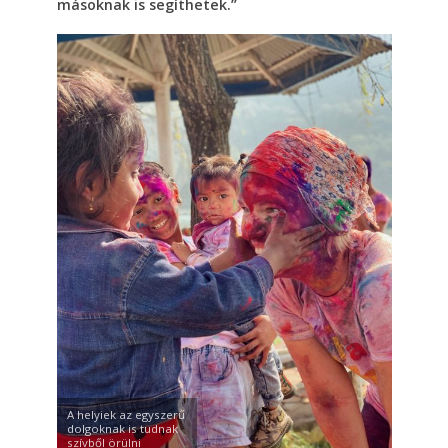
másoknak is segíthetek.”
A helyiek az egyszerű
dolgoknak is tudnak
szívből örülni