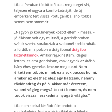
Lilla a Peruban töltött idő alatt rengeteget sírt,
teljesen elhagyta a komfortzónáját, de új
emberként tért vissza Portugáliába, ahol többé
semmi sem stimmelt.
„Nagyon jó körülmények között éltem – meséli. –
Jó állásom volt egy multinál, a gardróbomban
színek szerint sorakoztak a szebbnél szebb ruhák,
a fürdőben a polcon a drágábbnál
drágább
kozmetikumok
. Amikor rájuk néztem, ideges
lettem, és arra gondoltam, csak egynek az árából
hány éhes gyereket lehetne megetetni.
Nem
értettem többé, minek ez a sok puccos holmi,
amikor az élethez elég egy hátizsák, néhány
rövidnadrág és póló. Akkor már éreztem,
valami végleg megváltozott bennem, és nem
tudok visszailleszkedni a nyugati világba.”
Lilla nem sokkal később felmondott a
munkahelyén, fogta a hátizsákját és a félretett