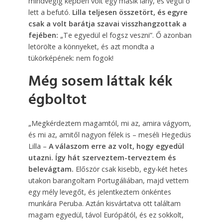
mindvégig képben volt egy másik lány, és végül ő
lett a befutó.
Lilla teljesen összetört, és egyre
csak a volt barátja szavai visszhangzottak a
fejében:
„Te egyedül el fogsz veszni”. Ő azonban
letörölte a könnyeket, és azt mondta a
tükörképének: nem fogok!
Még sosem láttak kék
égboltot
„Megkérdeztem magamtól, mi az, amira vágyom,
és mi az, amitől nagyon félek is – meséli Hegedüs
Lilla –
A válaszom erre az volt, hogy egyedül
utazni. Így hát szerveztem-terveztem és
belevágtam.
Először csak kisebb, egy-két hetes
utakon barangoltam Portugáliában, majd vettem
egy mély levegőt, és jelentkeztem önkéntes
munkára Peruba. Aztán kisvártatva ott találtam
magam egyedül, távol Európától, és ez sokkolt,