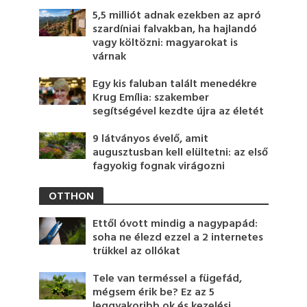
5,5 milliót adnak ezekben az apró
szardíniai falvakban, ha hajlandó
vagy költözni: magyarokat is
várnak
Egy kis faluban talált menedékre
Krug Emília: szakember
segítségével kezdte újra az életét
9 látványos évelő, amit
augusztusban kell elültetni: az első
fagyokig fognak virágozni
OTTHON
Ettől óvott mindig a nagypapád:
soha ne élezd ezzel a 2 internetes
trükkel az ollókat
Tele van terméssel a fügefád,
mégsem érik be? Ez az 5
leggyakoribb ok és kezelési