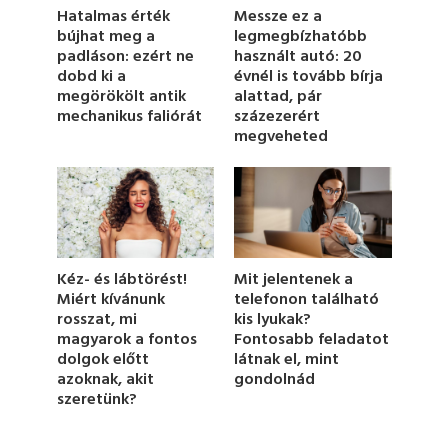
1
Messze ez a
Hatalmas érték
m
legmegbízhatóbb
bújhat meg a
i
használt autó: 20
padláson: ezért ne
n
u
évnél is tovább bírja
dobd ki a
t
alattad, pár
megörökölt antik
e
százezerért
mechanikus faliórát
,
megveheted
1
1
s
e
c
o
n
d
s
Kéz- és lábtörést!
Mit jelentenek a
Miért kívánunk
telefonon található
rosszat, mi
kis lyukak?
magyarok a fontos
Fontosabb feladatot
dolgok előtt
látnak el, mint
azoknak, akit
gondolnád
szeretünk?