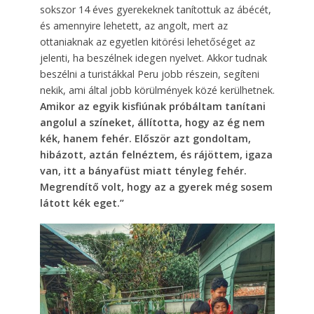
sokszor 14 éves gyerekeknek tanítottuk az ábécét,
és amennyire lehetett, az angolt, mert az
ottaniaknak az egyetlen kitörési lehetőséget az
jelenti, ha beszélnek idegen nyelvet. Akkor tudnak
beszélni a turistákkal Peru jobb részein, segíteni
nekik, ami által jobb körülmények közé kerülhetnek.
Amikor az egyik kisfiúnak próbáltam tanítani
angolul a színeket, állította, hogy az ég nem
kék, hanem fehér. Először azt gondoltam,
hibázott, aztán felnéztem, és rájöttem, igaza
van, itt a bányafüst miatt tényleg fehér.
Megrendítő volt, hogy az a gyerek még sosem
látott kék eget.”