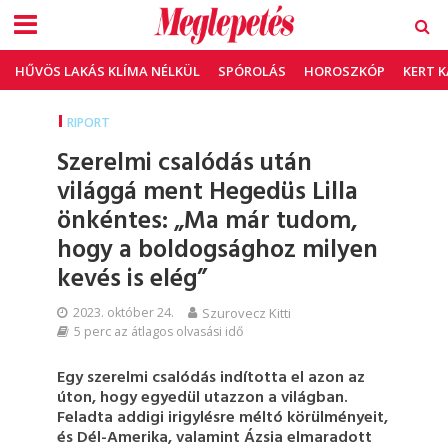
HŰVÖS LAKÁS KLÍMA NÉLKÜL
SPÓROLÁS
HOROSZKÓP
KERT 
RIPORT
Szerelmi csalódás után
világgá ment Hegedüs Lilla
önkéntes: „Ma már tudom,
hogy a boldogsághoz milyen
kevés is elég”
2023. október 24.
Szurovecz Kitti
5 perc az átlagos olvasási idő
Egy szerelmi csalódás indította el azon az
úton, hogy egyedül utazzon a világban.
Feladta addigi irigylésre méltó körülményeit,
és Dél-Amerika, valamint Ázsia elmaradott