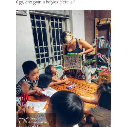
úgy, ahogyan a helyiek élete is.”
Angolt tanít a
kilátástalan sorsú
gyerekeknek