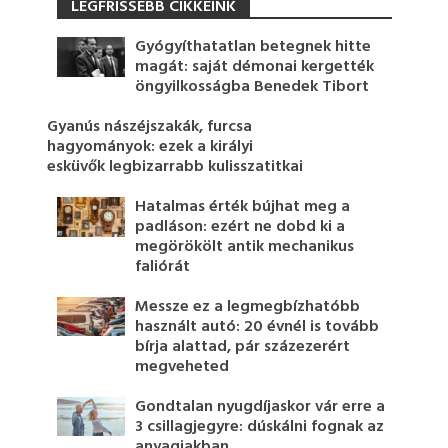
LEGFRISSEBB CIKKEINK
Gyógyíthatatlan betegnek hitte
magát: saját démonai kergették
öngyilkosságba Benedek Tibort
Gyanús nászéjszakák, furcsa
hagyományok: ezek a királyi
esküvők legbizarrabb kulisszatitkai
Hatalmas érték bújhat meg a
padláson: ezért ne dobd ki a
megörökölt antik mechanikus
faliórát
Messze ez a legmegbízhatóbb
használt autó: 20 évnél is tovább
bírja alattad, pár százezerért
megveheted
Gondtalan nyugdíjaskor vár erre a
3 csillagjegyre: dúskálni fognak az
anyagiakban