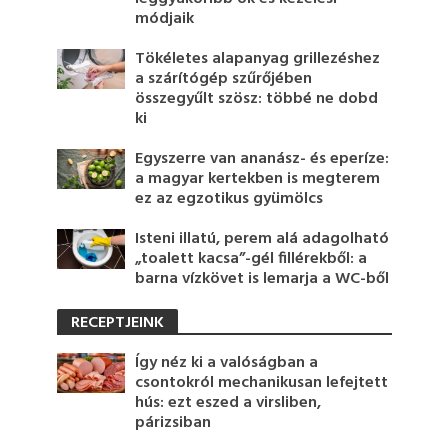
módjaik
Tökéletes alapanyag grillezéshez
a szárítógép szűrőjében
összegyűlt szösz: többé ne dobd
ki
Egyszerre van ananász- és eperíze:
a magyar kertekben is megterem
ez az egzotikus gyümölcs
Isteni illatú, perem alá adagolható
„toalett kacsa”-gél fillérekből: a
barna vízkövet is lemarja a WC-ből
RECEPTJEINK
Így néz ki a valóságban a
csontokról mechanikusan lefejtett
hús: ezt eszed a virsliben,
párizsiban