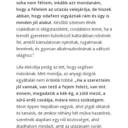
soha nem féltem, inkább azt mondanám,
hogy a félelem az utazás velejárója, de hiszek
abban, hogy odafent vigyáznak rám és úgy is
minden jól alakul.
Később szívesen élnék
családban is világutazóként, csodálatos lenne, ha a
leen­dő gyerekeim különböző kultúrákban nőnének
fel, amitől bámulatosan nyitottak, rugalmasak
lennének, és gyorsan alkalmazkodnának a változó
világhoz.”
Lilla életcélja pedig az lett, hogy segítsen
másoknak. Mint mondja, az anyagi dolgok
egyáltalán nem érdeklik többé.
„Ha a szeretteim
jól vannak, van tető a fejem felett, van mit
ennem, megadatik a kék ég, a zöld mező, a
sűrű erdő csodája, másra nincs szükségem.
Most éppen Nepálban vagyok, ahol jógát oktatok
és tanulok, de amikor néhány hét múlva hazatérek,
szeretnék alapítani egy női közösséget, ahol
átadhatom mindazt, amit az utazásaim során