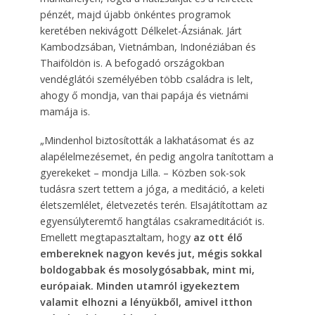
pénzét, majd újabb önkéntes programok
keretében nekivágott Délkelet-Ázsiának. Járt
Kambodzsában, Vietnámban, Indonéziában és
Thaiföldön is. A befogadó országokban
vendéglátói személyében több családra is lelt,
ahogy ő mondja, van thai papája és vietnámi
mamája is.
„Mindenhol biztosították a lakhatásomat és az
alapélelmezésemet, én pedig angolra tanítottam a
gyerekeket – mondja Lilla. – Közben sok-sok
tudásra szert tettem a jóga, a meditáció, a keleti
életszemlélet, életvezetés terén. Elsajátítottam az
egyensúlyteremtő hangtálas csakrameditációt is.
Emellett megtapasztaltam, hogy
az ott élő
embereknek nagyon kevés jut, mégis sokkal
boldogabbak és mosolygósabbak, mint mi,
európaiak. Minden utamról igyekeztem
valamit elhozni a lényükből, amivel itthon