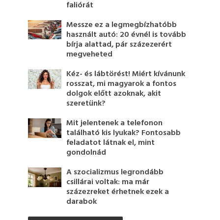
faliórát
Messze ez a legmegbízhatóbb
használt autó: 20 évnél is tovább
bírja alattad, pár százezerért
megveheted
Kéz- és lábtörést! Miért kívánunk
rosszat, mi magyarok a fontos
dolgok előtt azoknak, akit
szeretünk?
Mit jelentenek a telefonon
található kis lyukak? Fontosabb
feladatot látnak el, mint
gondolnád
A szocializmus legrondább
csillárai voltak: ma már
százezreket érhetnek ezek a
darabok