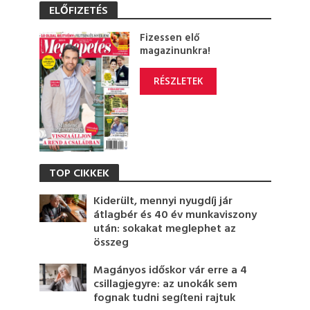
ELŐFIZETÉS
Fizessen elő
magazinunkra!
RÉSZLETEK
TOP CIKKEK
Kiderült, mennyi nyugdíj jár
átlagbér és 40 év munkaviszony
után: sokakat meglephet az
összeg
Magányos időskor vár erre a 4
csillagjegyre: az unokák sem
fognak tudni segíteni rajtuk