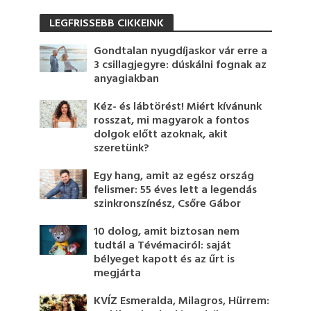
LEGFRISSEBB CIKKEINK
Gondtalan nyugdíjaskor vár erre a
3 csillagjegyre: dúskálni fognak az
anyagiakban
Kéz- és lábtörést! Miért kívánunk
rosszat, mi magyarok a fontos
dolgok előtt azoknak, akit
szeretünk?
Egy hang, amit az egész ország
felismer: 55 éves lett a legendás
szinkronszínész, Csőre Gábor
10 dolog, amit biztosan nem
tudtál a Tévémaciról: saját
bélyeget kapott és az űrt is
megjárta
KVÍZ Esmeralda, Milagros, Hürrem: