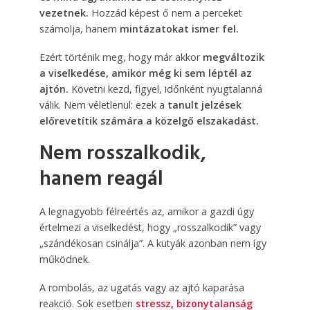
vezetnek.
Hozzád képest ő nem a perceket
számolja, hanem
mintázatokat ismer fel.
Ezért történik meg, hogy már akkor
megváltozik
a viselkedése, amikor még ki sem léptél az
ajtón.
Követni kezd, figyel, időnként nyugtalanná
válik. Nem véletlenül: ezek a
tanult jelzések
előrevetítik számára a közelgő elszakadást.
Nem rosszalkodik,
hanem reagál
A legnagyobb félreértés az, amikor a gazdi úgy
értelmezi a viselkedést, hogy „rosszalkodik” vagy
„szándékosan csinálja”. A kutyák azonban nem így
működnek.
A rombolás, az ugatás vagy az ajtó kaparása
reakció. Sok esetben
stressz, bizonytalanság