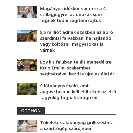
Magányos időskor vár erre a 4
csillagjegyre: az unokák sem
fognak tudni segíteni rajtuk
5,5 milliót adnak ezekben az apró
szardíniai falvakban, ha hajlandó
vagy költözni: magyarokat is
várnak
Egy kis faluban talált menedékre
Krug Emília: szakember
segítségével kezdte újra az életét
9 látványos évelő, amit
augusztusban kell elültetni: az első
fagyokig fognak virágozni
OTTHON
Tökéletes alapanyag grillezéshez
a szárítógép szűrőjében