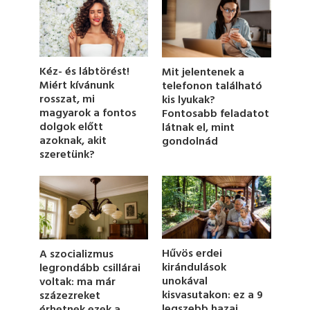
n
d
s
o
f
1
Kéz- és lábtörést!
Mit jelentenek a
m
Miért kívánunk
telefonon található
i
rosszat, mi
kis lyukak?
n
u
magyarok a fontos
Fontosabb feladatot
t
dolgok előtt
látnak el, mint
e
azoknak, akit
gondolnád
,
szeretünk?
1
6
s
e
c
o
n
d
s
Hűvös erdei
A szocializmus
kirándulások
legrondább csillárai
unokával
voltak: ma már
kisvasutakon: ez a 9
százezreket
legszebb hazai
érhetnek ezek a