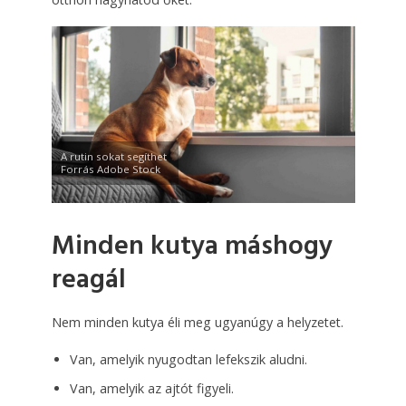
A rutin sokat segíthet
Forrás Adobe Stock
Minden kutya máshogy
reagál
Nem minden kutya éli meg ugyanúgy a helyzetet.
Van, amelyik nyugodtan lefekszik aludni.
Van, amelyik az ajtót figyeli.