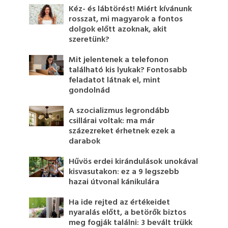
Kéz- és lábtörést! Miért kívánunk
rosszat, mi magyarok a fontos
dolgok előtt azoknak, akit
szeretünk?
Mit jelentenek a telefonon
található kis lyukak? Fontosabb
feladatot látnak el, mint
gondolnád
A szocializmus legrondább
csillárai voltak: ma már
százezreket érhetnek ezek a
darabok
Hűvös erdei kirándulások unokával
kisvasutakon: ez a 9 legszebb
hazai útvonal kánikulára
Ha ide rejted az értékeidet
nyaralás előtt, a betörők biztos
meg fogják találni: 3 bevált trükk