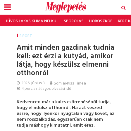
HŰVÖS LAKÁS KLÍMA NÉLKÜL
SPÓROLÁS
HOROSZKÓP
KERT 
RIPORT
Amit minden gazdinak tudnia
kell: ezt érzi a kutyád, amikor
látja, hogy készülsz elmenni
otthonról
2026. június 3.
Somlai-Kiss Tímea
4 perc az átlagos olvasási idő
Kedvenced már a kulcs csörrenéséből tudja,
hogy elindulsz otthonról. Ha azt veszed
észre, hogy ilyenkor nyugtalan vagy követ, az
nem rosszalkodás, egyszerűen csak nem
tudja máshogy kimutatni, amit érez.