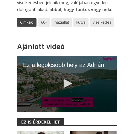
viselkedésben jelenik meg, valójában egyetlen
dologból fakad:
abból, hogy fontos vagy neki.
Címkék:
60+
háziállat
kutya
viselkedés
Ajánlott videó
Ez a legolcsóbb hely az Adrián
0
s
EZ IS ÉRDEKELHET
e
c
o