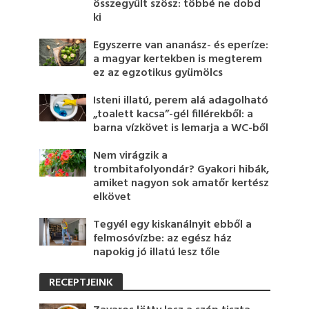
összegyűlt szösz: többé ne dobd
ki
Egyszerre van ananász- és eperíze:
a magyar kertekben is megterem
ez az egzotikus gyümölcs
Isteni illatú, perem alá adagolható
„toalett kacsa”-gél fillérekből: a
barna vízkövet is lemarja a WC-ből
Nem virágzik a
trombitafolyondár? Gyakori hibák,
amiket nagyon sok amatőr kertész
elkövet
Tegyél egy kiskanálnyit ebből a
felmosóvízbe: az egész ház
napokig jó illatú lesz tőle
RECEPTJEINK