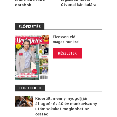
útvonal kánikulára
darabok
ELŐFIZETÉS
Fizessen elő
magazinunkra!
RÉSZLETEK
TOP CIKKEK
Kiderült, mennyi nyugdíj jár
átlagbér és 40 év munkaviszony
után: sokakat meglephet az
összeg