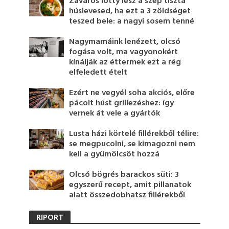
Zavaros lötty lesz a szép tiszta
húslevesed, ha ezt a 3 zöldséget
teszed bele: a nagyi sosem tenné
Nagymamáink lenézett, olcsó
fogása volt, ma vagyonokért
kínálják az éttermek ezt a rég
elfeledett ételt
Ezért ne vegyél soha akciós, előre
pácolt húst grillezéshez: így
vernek át vele a gyártók
Lusta házi körtelé fillérekből télire:
se megpucolni, se kimagozni nem
kell a gyümölcsöt hozzá
Olcsó bögrés barackos süti: 3
egyszerű recept, amit pillanatok
alatt összedobhatsz fillérekből
RIPORT