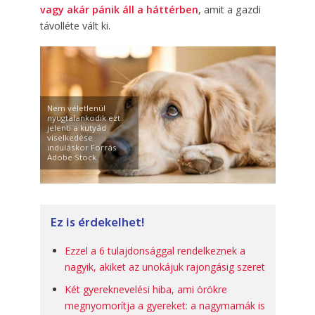
vagy akár pánik áll a háttérben
, amit a gazdi
távolléte vált ki.
Nem véletlenül
nyugtalankodik ezt
jelenti a kutyád
viselkedése
induláskor Forrás
Adobe Stock
Ez is érdekelhet!
Ezzel a 6 tulajdonsággal rendelkeznek a
nagyik, akiket az unokájuk rajongásig szeret
Két gyereknevelési hiba, ami örökre
megnyomorítja a gyereket: a nagymamák is