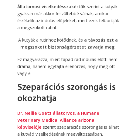
Állatorvosi viselkedésszakértők
szerint a kutyák
gyakran már akkor feszültebbé válnak, amikor
érzékelik az indulás előjeleket, mert ezek felborítják
a megszokott rutint.
A kutyák a rutinhoz kötődnek, és
a távozás ezt a
megszokott biztonságérzetet zavarja meg.
Ez magyarázza, miért tapad rád indulás előtt: nem
dráma, hanem egyfajta ellenőrzés, hogy még ott
vagy-e.
Szeparációs szorongás is
okozhatja
Dr. Nellie Goetz állatorvos, a Humane
Veterinary Medical Alliance arizonai
képviselője
szerint szeparációs szorongás is állhat
a kutyád viselkedésének megváltozásában.