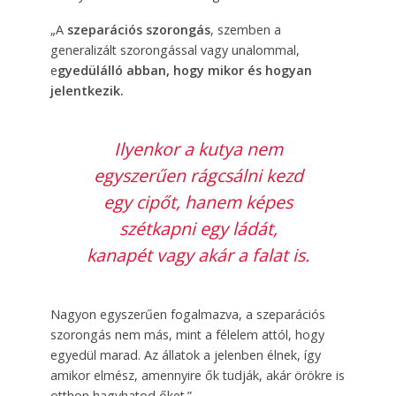
„A
szeparációs szorongás
, szemben a
generalizált szorongással vagy unalommal,
e
gyedülálló abban, hogy mikor és hogyan
jelentkezik.
Ilyenkor a kutya nem
egyszerűen rágcsálni kezd
egy cipőt, hanem képes
szétkapni egy ládát,
kanapét vagy akár a falat is.
Nagyon egyszerűen fogalmazva, a szeparációs
szorongás nem más, mint a félelem attól, hogy
egyedül marad. Az állatok a jelenben élnek, így
amikor elmész, amennyire ők tudják, akár örökre is
otthon hagyhatod őket.”