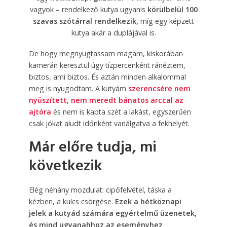
vagyok – rendelkező kutya ugyanis
körülbelül 100
szavas szótárral rendelkezik,
míg egy képzett
kutya akár a duplájával is.
De hogy megnyugtassam magam, kiskorában
kamerán keresztül úgy tízpercenként ránéztem,
biztos, ami biztos. És aztán minden alkalommal
meg is nyugodtam. A kutyám
szerencsére nem
nyüszített, nem meredt bánatos arccal az
ajtóra
és nem is kapta szét a lakást, egyszerűen
csak jókat aludt időnként variálgatva a fekhelyét.
Már előre tudja, mi
következik
Elég néhány mozdulat: cipőfelvétel, táska a
kézben, a kulcs csörgése.
Ezek a hétköznapi
jelek a kutyád számára egyértelmű üzenetek,
és mind ugyanahhoz az eseményhez