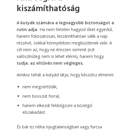
kiszámíthatóság
A kutyák számára a legnagyobb biztonságot a
rutin adja.
Ha nem hirtelen hagyod őket egyedül,
hanem fokozatosan, kiszámíthatóan válik a nap
részévé, sokkal könnyebben megküzdenek vele. A
cél nem az, hogy ne érezzen semmit (ezt
valószínűleg nem is lehet elérni), hanem hogy
tudja: az eltűnés nem végleges.
Amikor tehát a kutyád látja, hogy készülsz elmenni:
nem megsértődik,
nem bosszút forral,
hanem elkezdi feldolgozni a közelgő
elszakadást.
És bár ez néha nyugtalanságban vagy furcsa