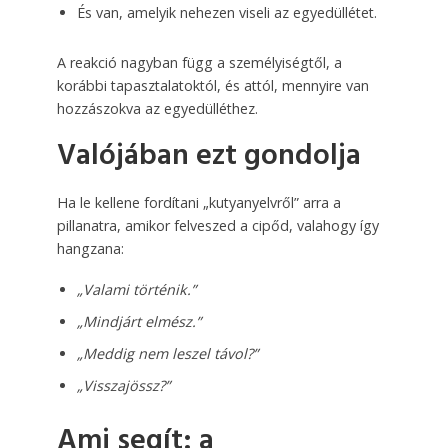
És van, amelyik nehezen viseli az egyedüllétet.
A reakció nagyban függ a személyiségtől, a
korábbi tapasztalatoktól, és attól, mennyire van
hozzászokva az egyedülléthez.
Valójában ezt gondolja
Ha le kellene fordítani „kutyanyelvről” arra a
pillanatra, amikor felveszed a cipőd, valahogy így
hangzana:
„Valami történik.”
„Mindjárt elmész.”
„Meddig nem leszel távol?”
„Visszajössz?”
Ami segít: a