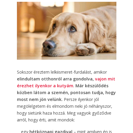
Sokszor éreztem lelkiismeret-furdalást, amikor
elindultam otthonról arra gondolva,
vajon mit
érezhet ilyenkor a kutyám
.
Már készülődés
közben látom a szemén, pontosan tudja, hogy
most nem jön velünk.
Persze ilyenkor jól
megölelgetem és elmondom neki jó néhányszor,
hogy sietünk haza hozzá. Meg vagyok győződve
arról, hogy érti, amit mondok:
egy
hétköznapi gazdival
– mint amilyen én is