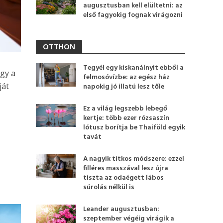
augusztusban kell elültetni: az
első fagyokig fognak virágozni
OTTHON
Tegyél egy kiskanálnyit ebből a
gy a
felmosóvízbe: az egész ház
ját
napokig jó illatú lesz tőle
Ez a világ legszebb lebegő
kertje: több ezer rózsaszín
lótusz borítja be Thaiföld egyik
tavát
A nagyik titkos módszere: ezzel
filléres masszával lesz újra
tiszta az odaégett lábos
súrolás nélkül is
Leander augusztusban:
szeptember végéig virágik a