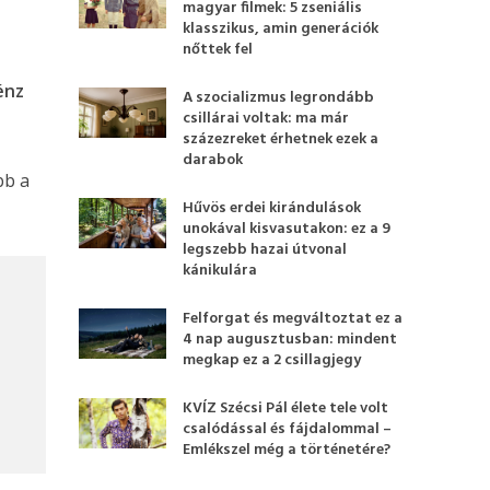
magyar filmek: 5 zseniális
klasszikus, amin generációk
nőttek fel
énz
A szocializmus legrondább
csillárai voltak: ma már
százezreket érhetnek ezek a
darabok
bb a
Hűvös erdei kirándulások
unokával kisvasutakon: ez a 9
legszebb hazai útvonal
kánikulára
Felforgat és megváltoztat ez a
4 nap augusztusban: mindent
megkap ez a 2 csillagjegy
KVÍZ Szécsi Pál élete tele volt
csalódással és fájdalommal –
Emlékszel még a történetére?