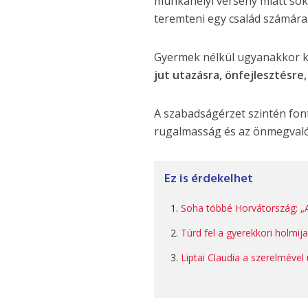
munkahelyi verseny miatt sok
teremteni egy család számára
Gyermek nélkül ugyanakkor k
jut utazásra, önfejlesztésr
A szabadságérzet szintén fon
rugalmasság és az önmegvalós
Ez is érdekelhet
Soha többé Horvátország: „
Túrd fel a gyerekkori holmija
Liptai Claudia a szerelmével 