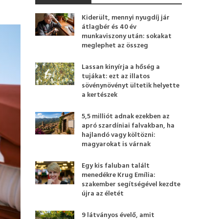
Kiderült, mennyi nyugdíj jár
átlagbér és 40 év
munkaviszony után: sokakat
meglephet az összeg
Lassan kinyírja a hőség a
tujákat: ezt az illatos
sövénynövényt ültetik helyette
a kertészek
5,5 milliót adnak ezekben az
apró szardíniai falvakban, ha
hajlandó vagy költözni:
magyarokat is várnak
Egy kis faluban talált
menedékre Krug Emília:
szakember segítségével kezdte
újra az életét
9 látványos évelő, amit