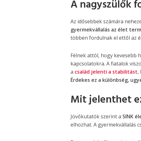
A nagyszülők f
Az idősebbek számára nehezen
gyermekvállalás az élet ter
többen fordulnak el ettől az é
Félnek attól, hogy kevesebb 
kapcsolatokra. A fiatalok vi
a
család jelenti a stabilitást
,
Érdekes ez a különbség, ugy
Mit jelenthet e
Jövőkutatók szerint a
SINK é
elhozhat. A gyermekvállalás 