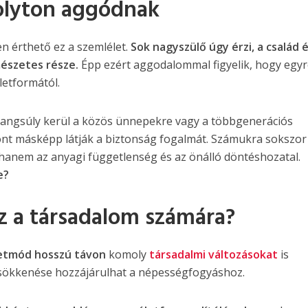
olyton aggódnak
 érthető ez a szemlélet.
Sok nagyszülő úgy érzi, a család é
mészetes része.
Épp ezért aggodalommal figyelik, hogy egy
letformától.
hangsúly kerül a közös ünnepekre vagy a többgenerációs
szont másképp látják a biztonság fogalmát. Számukra sokszo
 hanem az anyagi függetlenség és az önálló döntéshozatal.
e?
z a társadalom számára?
letmód hosszú távon
komoly
társadalmi változásokat
is
csökkenése hozzájárulhat a népességfogyáshoz.