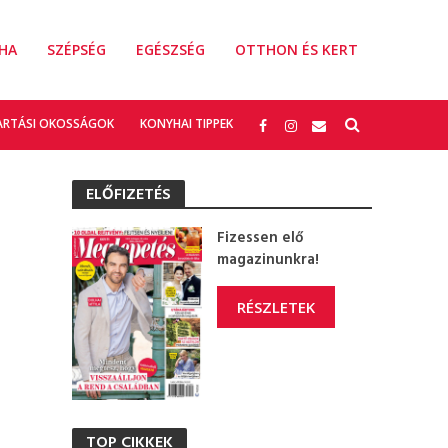
HA
SZÉPSÉG
EGÉSZSÉG
OTTHON ÉS KERT
ARTÁSI OKOSSÁGOK
KONYHAI TIPPEK
ELŐFIZETÉS
Fizessen elő
magazinunkra!
RÉSZLETEK
TOP CIKKEK