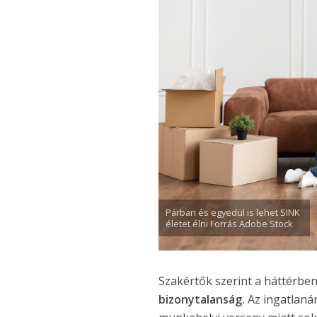
Párban és egyedül is lehet SINK
életet élni Forrás Adobe Stock
Szakértők szerint a háttérben
bizonytalanság.
Az ingatlaná