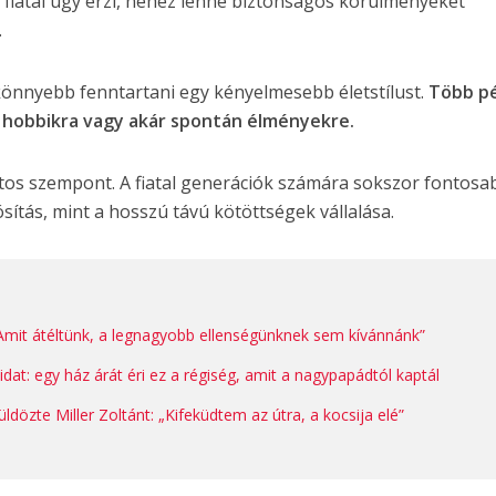
 fiatal úgy érzi, nehéz lenne biztonságos körülményeket
.
önnyebb fenntartani egy kényelmesebb életstílust.
Több p
e, hobbikra vagy akár spontán élményekre.
tos szempont. A fiatal generációk számára sokszor fontosa
ítás, mint a hosszú távú kötöttségek vállalása.
Amit átéltünk, a legnagyobb ellenségünknek sem kívánnánk”
idat: egy ház árát éri ez a régiség, amit a nagypapádtól kaptál
üldözte Miller Zoltánt: „Kifeküdtem az útra, a kocsija elé”