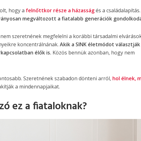
olt, hogy a
felnőttkor része a házasság
és a családalapítás
ványosan megváltozott a fiatalabb generációk gondolkod
 nem szeretnének megfelelni a korábbi társadalmi elváráso
ényeikre koncentrálnának.
Akik a SINK életmódot választják
kapcsolatban élők is.
Közös bennük azonban, hogy nem
ontosabb. Szeretnének szabadon dönteni arról,
hol élnek, 
akítják a mindennapjaikat.
zó ez a fiataloknak?