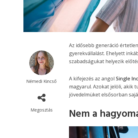
Az idősebb generáció értetlenü
gyerekvállalást. Ehelyett inká
szabadságukat helyezik előté
A kifejezés az angol
Single In
Némedi Kincső
magyarul. Azokat jelöli, akik 
jövedelmüket elsősorban saját 
Nem a hagyomán
Megosztás