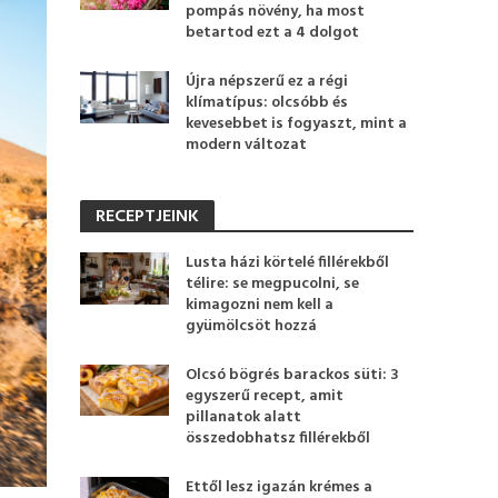
pompás növény, ha most
betartod ezt a 4 dolgot
Újra népszerű ez a régi
klímatípus: olcsóbb és
kevesebbet is fogyaszt, mint a
modern változat
RECEPTJEINK
Lusta házi körtelé fillérekből
télire: se megpucolni, se
kimagozni nem kell a
gyümölcsöt hozzá
Olcsó bögrés barackos süti: 3
egyszerű recept, amit
pillanatok alatt
összedobhatsz fillérekből
Ettől lesz igazán krémes a