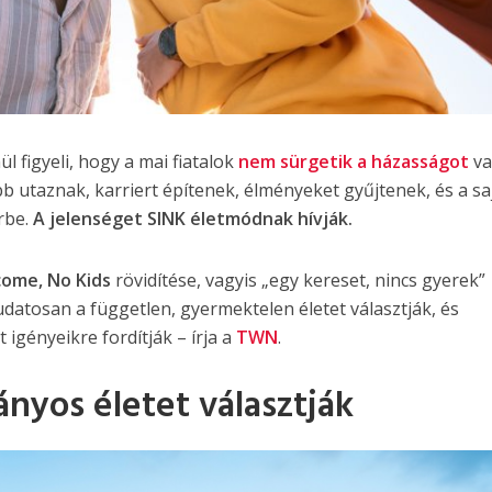
l figyeli, hogy a mai fiatalok
nem sürgetik a házasságot
va
bb utaznak, karriert építenek, élményeket gyűjtenek, és a sa
rbe.
A jelenséget SINK életmódnak hívják.
come, No Kids
rövidítése, vagyis „egy kereset, nincs gyerek”
tudatosan a független, gyermektelen életet választják, és
igényeikre fordítják – írja a
TWN
.
yos életet választják