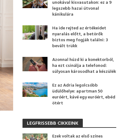
unokával kisvasutakon: ez a 9
legszebb hazai útvonal
kánikulára
Ha ide rejted az értékeidet
nyaralás előtt, a betörők
biztos meg fogják találni: 3
bevált trükk
Azonnal húzd ki a konektorból,
ha ezt csinálja a telefonod:
súlyosan károsodhat a készülék
Ez az Adria legolcsóbb
üdülőhelye: apartman 50
euróért, kávé egy euróért, ebéd
ötért
LEGFRISSEBB CIKKEINK
Ezek voltak az első színes