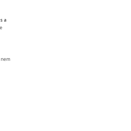
s a
re
r nem