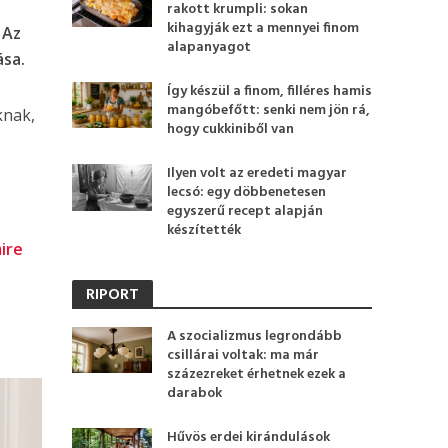
rakott krumpli: sokan
kihagyják ezt a mennyei finom
.
Az
alapanyagot
ása.
Így készül a finom, filléres hamis
mangóbefőtt: senki nem jön rá,
knak,
hogy cukkiniből van
Ilyen volt az eredeti magyar
lecsó: egy döbbenetesen
egyszerű recept alapján
készítették
mire
RIPORT
A szocializmus legrondább
csillárai voltak: ma már
százezreket érhetnek ezek a
darabok
Hűvös erdei kirándulások