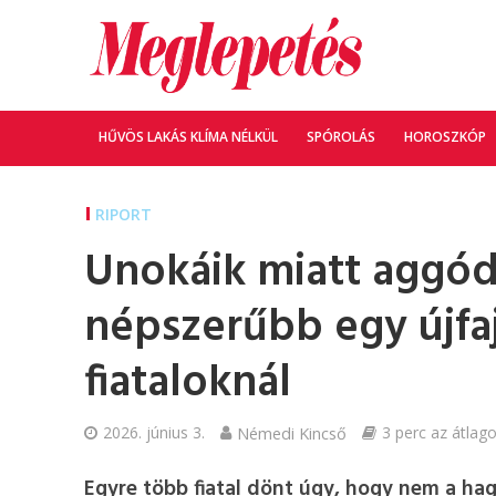
HŰVÖS LAKÁS KLÍMA NÉLKÜL
SPÓROLÁS
HOROSZKÓP
RIPORT
Unokáik miatt aggód
népszerűbb egy újfajt
fiataloknál
2026. június 3.
Némedi Kincső
3 perc az átlago
Egyre több fiatal dönt úgy, hogy nem a ha