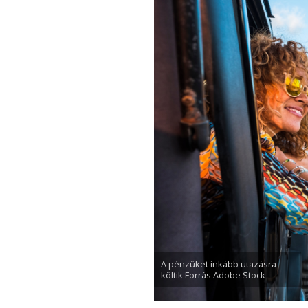
A pénzüket inkább utazásra
költik Forrás Adobe Stock