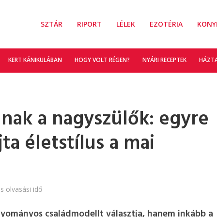
SZTÁR
RIPORT
LÉLEK
EZOTÉRIA
KONY
KERT KÁNIKULÁBAN
HOGY VOLT RÉGEN?
NYÁRI RECEPTEK
HÁZT
nak a nagyszülők: egyre
a életstílus a mai
s olvasási idő
gyományos családmodellt választja, hanem inkább a