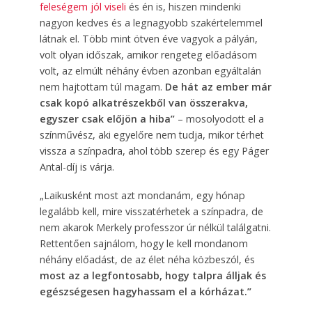
feleségem jól viseli
és én is, hiszen mindenki
nagyon kedves és a legnagyobb szakértelemmel
látnak el. Több mint ötven éve vagyok a pályán,
volt olyan időszak, amikor rengeteg előadásom
volt, az elmúlt néhány évben azonban egyáltalán
nem hajtottam túl magam.
De hát az ember már
csak kopó alkatrészekből van összerakva,
egyszer csak előjön a hiba”
– mosolyodott el a
színművész, aki egyelőre nem tudja, mikor térhet
vissza a színpadra, ahol több szerep és egy Páger
Antal-díj is várja.
„Laikusként most azt mondanám, egy hónap
legalább kell, mire visszatérhetek a színpadra, de
nem akarok Merkely professzor úr nélkül találgatni.
Rettentően sajnálom, hogy le kell mondanom
néhány előadást, de az élet néha közbeszól, és
most az a legfontosabb, hogy talpra álljak és
egészségesen hagyhassam el a kórházat.”