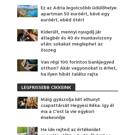
Ez az Adria legolcsóbb üdülőhelye:
apartman 50 euróért, kávé egy
euróért, ebéd ötért
Kiderült, mennyi nyugdíj jár
átlagbér és 40 év munkaviszony
után: sokakat meglephet az
összeg
Van régi 100 forintos bankjegyed
otthon? Akár vagyonokat is érhet,
ha ilyen hibát találsz rajta
LEGFRISSEBB CIKKEINK
Máig gyászolja két elhunyt
csapattársát Hegyesi Réka: így él
ma a C’est la vie egykori
énekesnője
Ha ide rejted az értékeidet