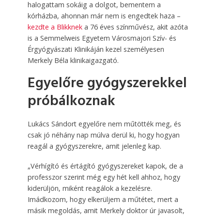
halogattam sokáig a dolgot, bementem a
kórházba, ahonnan már nem is engedtek haza –
kezdte a Blikknek
a 76 éves színművész, akit azóta
is a Semmelweis Egyetem Városmajori Szív- és
Érgyógyászati Klinikáján kezel személyesen
Merkely Béla klinikaigazgató.
Egyelőre gyógyszerekkel
próbálkoznak
Lukács Sándort egyelőre nem műtötték meg, és
csak jó néhány nap múlva derül ki, hogy hogyan
reagál a gyógyszerekre, amit jelenleg kap.
„Vérhígító és értágító gyógyszereket kapok, de a
professzor szerint még egy hét kell ahhoz, hogy
kiderüljön, miként reagálok a kezelésre.
Imádkozom, hogy elkerüljem a műtétet, mert a
másik megoldás, amit Merkely doktor úr javasolt,