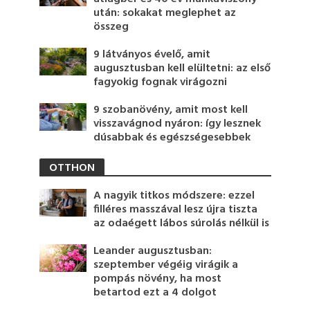
után: sokakat meglephet az
összeg
9 látványos évelő, amit
augusztusban kell elültetni: az első
fagyokig fognak virágozni
9 szobanövény, amit most kell
visszavágnod nyáron: így lesznek
dúsabbak és egészségesebbek
OTTHON
A nagyik titkos módszere: ezzel
filléres masszával lesz újra tiszta
az odaégett lábos súrolás nélkül is
Leander augusztusban:
szeptember végéig virágik a
pompás növény, ha most
betartod ezt a 4 dolgot