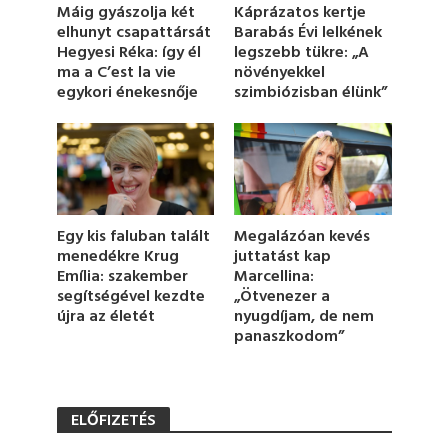
1
Káprázatos kertje
Máig gyászolja két
m
Barabás Évi lelkének
elhunyt csapattársát
i
legszebb tükre: „A
Hegyesi Réka: így él
n
u
növényekkel
ma a C’est la vie
t
szimbiózisban élünk”
egykori énekesnője
e
,
1
2
s
e
c
o
n
Egy kis faluban talált
Megalázóan kevés
d
menedékre Krug
juttatást kap
s
Emília: szakember
Marcellina:
segítségével kezdte
„Ötvenezer a
újra az életét
nyugdíjam, de nem
panaszkodom”
ELŐFIZETÉS