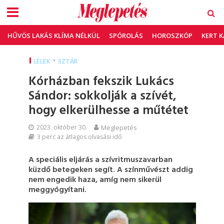
HŰVÖS LAKÁS KLÍMA NÉLKÜL
SPÓROLÁS
HOROSZKÓP
KERT 
•
LÉLEK
SZTÁR
Kórházban fekszik Lukács
Sándor: sokkolják a szívét,
hogy elkerülhesse a műtétet
2023. október 30.
Meglepetés
3 perc az átlagos olvasási idő
A speciális eljárás a szívritmuszavarban
küzdő betegeken segít. A színművészt addig
nem engedik haza, amíg nem sikerül
meggyógyítani.