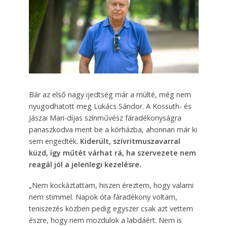
Bár az első nagy ijedtség már a múlté, még nem
nyugodhatott meg Lukács Sándor. A Kossuth- és
Jászai Mari-díjas színművész fáradékonyságra
panaszkodva ment be a kórházba, ahonnan már ki
sem engedték.
Kiderült, szívritmuszavarral
küzd, így műtét várhat rá, ha szervezete nem
reagál jól a jelenlegi kezelésre.
„Nem kockáztattam, hiszen éreztem, hogy valami
nem stimmel. Napok óta fáradékony voltam,
teniszezés közben pedig egyszer csak azt vettem
észre, hogy nem mozdulok a labdáért. Nem is