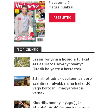
Fizessen elő
magazinunkra!
RÉSZLETEK
TOP CIKKEK
Lassan kinyírja a hőség a tujákat:
ezt az illatos sövénynövényt
ültetik helyette a kertészek
5,5 milliót adnak ezekben az apró
szardíniai falvakban, ha hajlandó
vagy költözni: magyarokat is
várnak
Kiderült, mennyi nyugdíj jár
átlagbér és 40 év munkaviszony