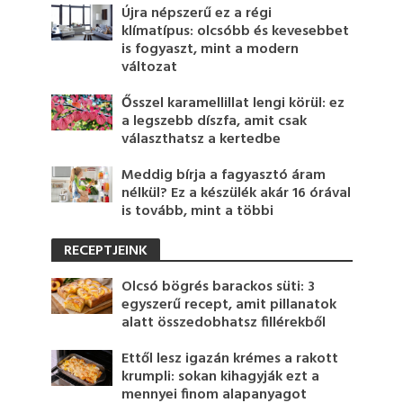
Újra népszerű ez a régi
klímatípus: olcsóbb és kevesebbet
is fogyaszt, mint a modern
változat
Ősszel karamellillat lengi körül: ez
a legszebb díszfa, amit csak
választhatsz a kertedbe
Meddig bírja a fagyasztó áram
nélkül? Ez a készülék akár 16 órával
is tovább, mint a többi
RECEPTJEINK
Olcsó bögrés barackos süti: 3
egyszerű recept, amit pillanatok
alatt összedobhatsz fillérekből
Ettől lesz igazán krémes a rakott
krumpli: sokan kihagyják ezt a
mennyei finom alapanyagot