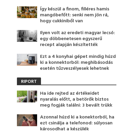
Így készül a finom, filléres hamis
mangóbefőtt: senki nem jön rá,
hogy cukkiniből van
Ilyen volt az eredeti magyar lecsó:
egy döbbenetesen egyszerű
recept alapján készítették
Ezt a 4 konyhai gépet mindig húzd
ki a konnektorból: meghibásodás
esetén tűzveszélyesek lehetnek
RIPORT
Ha ide rejted az értékeidet
nyaralás előtt, a betörők biztos
meg fogják találni: 3 bevált trükk
Azonnal húzd ki a konektorból, ha
ezt csinálja a telefonod: súlyosan
károsodhat a készülék