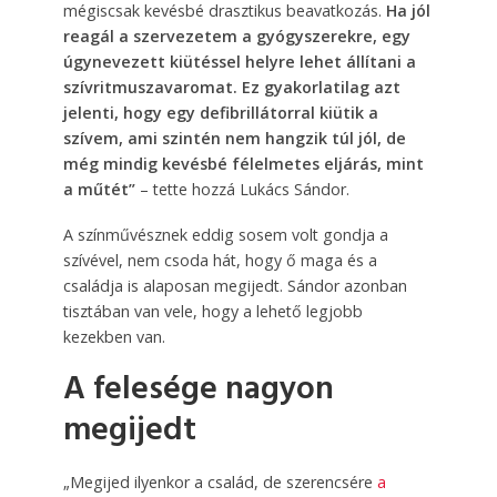
mégiscsak kevésbé drasztikus beavatkozás.
Ha jól
reagál a szervezetem a gyógyszerekre, egy
úgynevezett kiütéssel helyre lehet állítani a
szívritmuszavaromat. Ez gyakorlatilag azt
jelenti, hogy egy defibrillátorral kiütik a
szívem, ami szintén nem hangzik túl jól, de
még mindig kevésbé félelmetes eljárás, mint
a műtét”
– tette hozzá Lukács Sándor.
A színművésznek eddig sosem volt gondja a
szívével, nem csoda hát, hogy ő maga és a
családja is alaposan megijedt. Sándor azonban
tisztában van vele, hogy a lehető legjobb
kezekben van.
A felesége nagyon
megijedt
„Megijed ilyenkor a család, de szerencsére
a