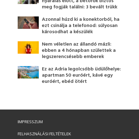
nyaralás előtt, a betörők biztos
meg fogják találni: 3 bevált trükk
Azonnal húzd ki a konektorból, ha
ezt csinálja a telefonod: súlyosan
károsodhat a készülék
Nem véletlen az állandó mázli:
ebben a 4 hónapban születtek a
legszerencsésebb emberek
Ez az Adria legolcsóbb üdülőhelye:
apartman 50 euróért, kávé egy
euróért, ebéd ötért
IMPRESSZUM
FELHASZNÁLÁSI FELTÉTELEK