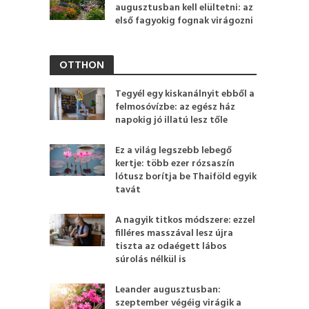
augusztusban kell elültetni: az
első fagyokig fognak virágozni
OTTHON
Tegyél egy kiskanálnyit ebből a
felmosóvízbe: az egész ház
napokig jó illatú lesz tőle
Ez a világ legszebb lebegő
kertje: több ezer rózsaszín
lótusz borítja be Thaiföld egyik
tavát
A nagyik titkos módszere: ezzel
filléres masszával lesz újra
tiszta az odaégett lábos
súrolás nélkül is
Leander augusztusban:
szeptember végéig virágik a