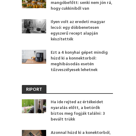
mangóbefőtt: senki nem jön rá,
hogy cukkiniből van
Ilyen volt az eredeti magyar
lecsó: egy döbbenetesen
egyszerű recept alapján
készítették
Ezt a 4 konyhai gépet mindig
húzd ki a konnektorból:
meghibásodás esetén
tűzveszélyesek lehetnek
RIPORT
Ha ide rejted az értékeidet
nyaralás előtt, a betörők
biztos meg fogják találni: 3
bevált trükk
Azonnal húzd ki a konektorból,