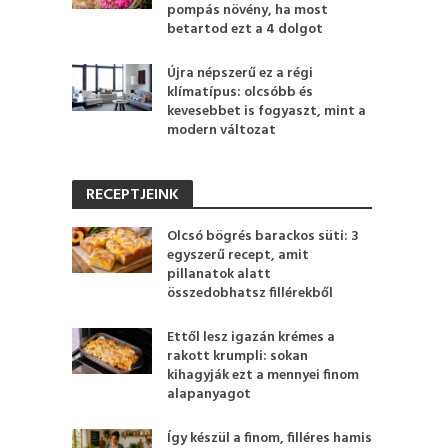
pompás növény, ha most
betartod ezt a 4 dolgot
Újra népszerű ez a régi
klímatípus: olcsóbb és
kevesebbet is fogyaszt, mint a
modern változat
RECEPTJEINK
Olcsó bögrés barackos süti: 3
egyszerű recept, amit
pillanatok alatt
összedobhatsz fillérekből
Ettől lesz igazán krémes a
rakott krumpli: sokan
kihagyják ezt a mennyei finom
alapanyagot
Így készül a finom, filléres hamis