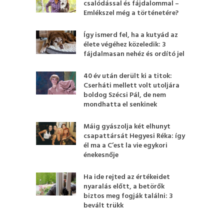
csalódással és fájdalommal –
Emlékszel még a történetére?
Így ismerd fel, ha a kutyád az
élete végéhez közeledik: 3
fájdalmasan nehéz és ordító jel
40 év után derült ki a titok:
Cserháti mellett volt utoljára
boldog Szécsi Pál, de nem
mondhatta el senkinek
Máig gyászolja két elhunyt
csapattársát Hegyesi Réka: így
él ma a C’est la vie egykori
énekesnője
Ha ide rejted az értékeidet
nyaralás előtt, a betörők
biztos meg fogják találni: 3
bevált trükk