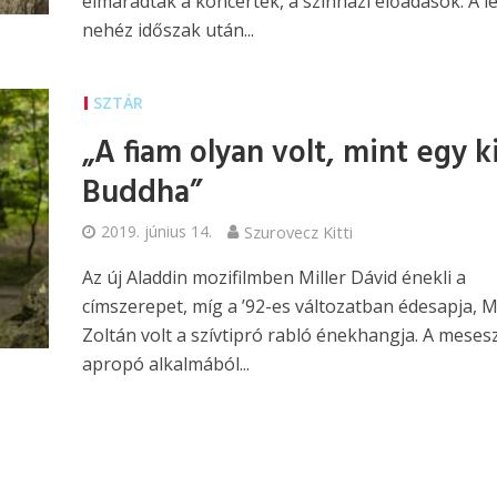
elmaradtak a koncertek, a színházi előadások. A le
nehéz időszak után...
SZTÁR
„A fiam olyan volt, mint egy k
Buddha”
2019. június 14.
Szurovecz Kitti
Az új Aladdin mozifilmben Miller Dávid énekli a
címszerepet, míg a ’92-es változatban édesapja, Mi
Zoltán volt a szívtipró rabló énekhangja. A meses
apropó alkalmából...