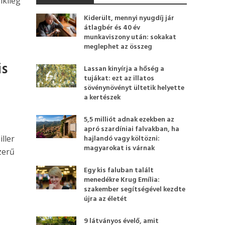
lkileg
Kiderült, mennyi nyugdíj jár
átlagbér és 40 év
munkaviszony után: sokakat
meglephet az összeg
is
Lassan kinyírja a hőség a
tujákat: ezt az illatos
sövénynövényt ültetik helyette
a kertészek
5,5 milliót adnak ezekben az
apró szardíniai falvakban, ha
ller
hajlandó vagy költözni:
magyarokat is várnak
zerű
Egy kis faluban talált
menedékre Krug Emília:
szakember segítségével kezdte
újra az életét
9 látványos évelő, amit