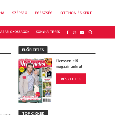
HA
SZÉPSÉG
EGÉSZSÉG
OTTHON ÉS KERT
ARTÁSI OKOSSÁGOK
KONYHAI TIPPEK
ELŐFIZETÉS
Fizessen elő
magazinunkra!
RÉSZLETEK
TOP CIKKEK