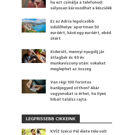
ha ezt csinálja a telefonod:
súlyosan károsodhat a készülék
Ez az Adria legolcsóbb
üdülőhelye: apartman 50
euróért, kávé egy euróért, ebéd
ötért
Kiderült, mennyi nyugdíj jár
átlagbér és 40 év
munkaviszony után: sokakat
meglephet az összeg
Van régi 100 forintos
bankjegyed otthon? Akár
vagyonokat is érhet, ha ilyen
hibát találsz rajta
LEGFRISSEBB CIKKEINK
KVÍZ Szécsi Pál élete tele volt