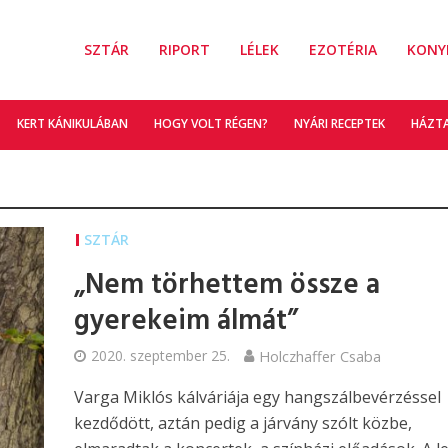
SZTÁR
RIPORT
LÉLEK
EZOTÉRIA
KONY
KERT KÁNIKULÁBAN
HOGY VOLT RÉGEN?
NYÁRI RECEPTEK
HÁZT
SZTÁR
„Nem törhettem össze a
gyerekeim álmát”
2020. szeptember 25.
Holczhaffer Csaba
Varga Miklós kálváriája egy hangszálbevérzéssel
kezdődött, aztán pedig a járvány szólt közbe,