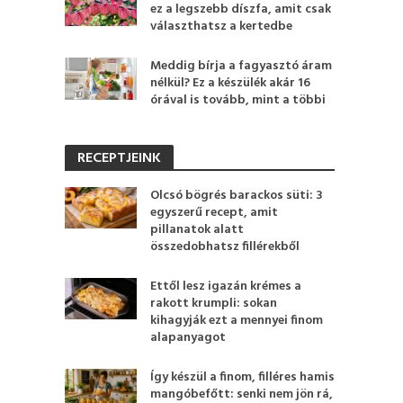
ez a legszebb díszfa, amit csak
választhatsz a kertedbe
Meddig bírja a fagyasztó áram
nélkül? Ez a készülék akár 16
órával is tovább, mint a többi
RECEPTJEINK
Olcsó bögrés barackos süti: 3
egyszerű recept, amit
pillanatok alatt
összedobhatsz fillérekből
Ettől lesz igazán krémes a
rakott krumpli: sokan
kihagyják ezt a mennyei finom
alapanyagot
Így készül a finom, filléres hamis
mangóbefőtt: senki nem jön rá,