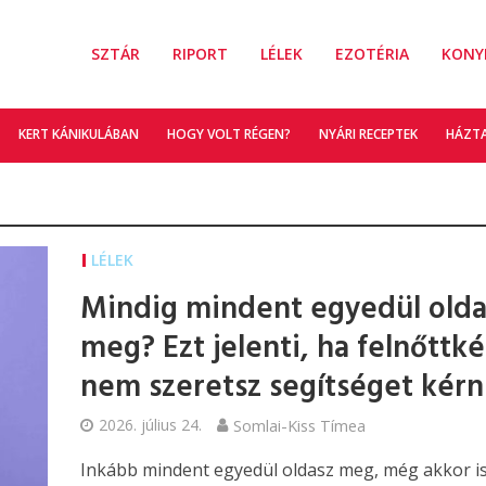
SZTÁR
RIPORT
LÉLEK
EZOTÉRIA
KONY
KERT KÁNIKULÁBAN
HOGY VOLT RÉGEN?
NYÁRI RECEPTEK
HÁZT
LÉLEK
Mindig mindent egyedül olda
meg? Ezt jelenti, ha felnőttk
nem szeretsz segítséget kérn
2026. július 24.
Somlai-Kiss Tímea
Inkább mindent egyedül oldasz meg, még akkor is