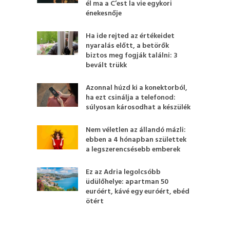
él ma a C’est la vie egykori
énekesnője
Ha ide rejted az értékeidet
nyaralás előtt, a betörők
biztos meg fogják találni: 3
bevált trükk
Azonnal húzd ki a konektorból,
ha ezt csinálja a telefonod:
súlyosan károsodhat a készülék
Nem véletlen az állandó mázli:
ebben a 4 hónapban születtek
a legszerencsésebb emberek
Ez az Adria legolcsóbb
üdülőhelye: apartman 50
euróért, kávé egy euróért, ebéd
ötért