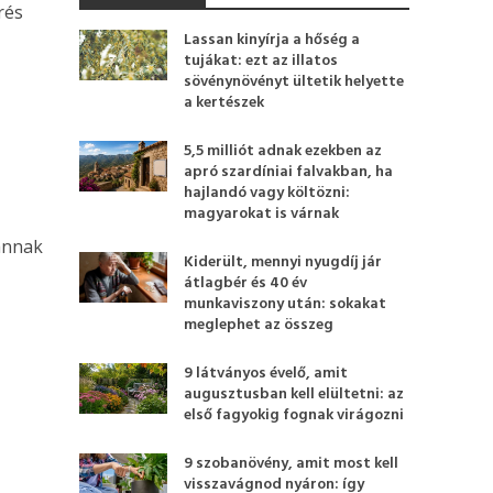
rés
Lassan kinyírja a hőség a
tujákat: ezt az illatos
sövénynövényt ültetik helyette
a kertészek
5,5 milliót adnak ezekben az
apró szardíniai falvakban, ha
hajlandó vagy költözni:
magyarokat is várnak
annak
Kiderült, mennyi nyugdíj jár
átlagbér és 40 év
munkaviszony után: sokakat
meglephet az összeg
9 látványos évelő, amit
augusztusban kell elültetni: az
első fagyokig fognak virágozni
9 szobanövény, amit most kell
visszavágnod nyáron: így