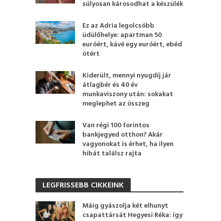
súlyosan károsodhat a készülék
Ez az Adria legolcsóbb
üdülőhelye: apartman 50
euróért, kávé egy euróért, ebéd
ötért
Kiderült, mennyi nyugdíj jár
átlagbér és 40 év
munkaviszony után: sokakat
meglephet az összeg
Van régi 100 forintos
bankjegyed otthon? Akár
vagyonokat is érhet, ha ilyen
hibát találsz rajta
LEGFRISSEBB CIKKEINK
Máig gyászolja két elhunyt
csapattársát Hegyesi Réka: így