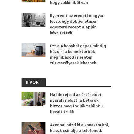
hogy cukkiniből van
Ilyen volt az eredeti magyar
lecsó: egy döbbenetesen
egyszerű recept alapján
készítették
Ezt a 4 konyhai gépet mindig
húzd ki a konnektorból:
meghibásodás esetén
tűzveszélyesek lehetnek
RIPORT
Ha ide rejted az értékeidet
nyaralás előtt, a betörők
biztos meg fogják találni: 3
bevált trükk
Azonnal húzd ki a konektorból,
ha ezt csinálja a telefonod: