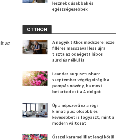
lesznek dúsabbak és
egészségesebbek
OTTHON
A nagyik titkos módszere: ezzel
lt az
filléres masszával lesz újra
tiszta az odaégett lábos
súrolás nélkül is
Leander augusztusban:
szeptember végéig virágik a
pompás növény, ha most
betartod ezt a 4 dolgot
Újra népszerű ez a régi
klímatípus: olcsóbb és
kevesebbet is fogyaszt, mint a
modern változat
Ősszel karamellillat lengi körül: