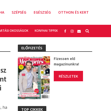
HA
SZÉPSÉG
EGÉSZSÉG
OTTHON ÉS KERT
ARTÁSI OKOSSÁGOK
KONYHAI TIPPEK
ELŐFIZETÉS
Fizessen elő
magazinunkra!
sz
RÉSZLETEK
ént
i
, ha
TOP CIKKEK