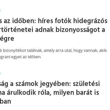
A
s az időben: híres fotók hidegrázós
rtörténetei adnak bizonyosságot a
ségre
b bizonyítékot találnak, amely arra utal, hogy vannak, akik
grani egyet az időben.
A
ság a számok jegyében: születési
a árulkodik róla, milyen barát is
ában