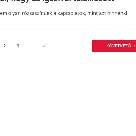
em olyan rózsaszínűek a kapcsolatok, mint azt hinnénk!
2
3
…
41
KÖVETKEZŐ