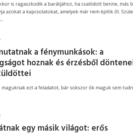
akkor is ragaszkodik a barátjához, ha csalódott benne, más 
ja azokat a kapcsolatokat, amelyek már nem építik őt. Szüle
..
A
mutatnak a fénymunkások: a
gságot hoznak és érzésből döntene
küldöttei
k maguknak ezt a feladatot, bár sokszor ők maguk sem tud
A
látnak egy másik világot: erős