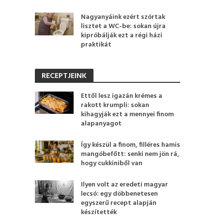
Nagyanyáink ezért szórtak
lisztet a WC-be: sokan újra
kipróbálják ezt a régi házi
praktikát
RECEPTJEINK
Ettől lesz igazán krémes a
rakott krumpli: sokan
kihagyják ezt a mennyei finom
alapanyagot
Így készül a finom, filléres hamis
mangóbefőtt: senki nem jön rá,
hogy cukkiniből van
Ilyen volt az eredeti magyar
lecsó: egy döbbenetesen
egyszerű recept alapján
készítették