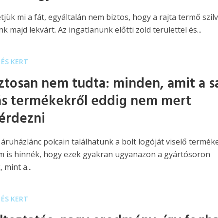
tjük mi a fát, egyáltalán nem biztos, hogy a rajta termő szil
nk majd lekvárt. Az ingatlanunk előtti zöld területtel és...
ÉS KERT
iztosan nem tudta: minden, amit a s
s termékekről eddig nem mert
érdezni
áruházlánc polcain találhatunk a bolt logóját viselő termék
 is hinnék, hogy ezek gyakran ugyanazon a gyártósoron
 mint a...
ÉS KERT