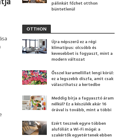
tja
pálinkát főzhet otthon
büntetlenül
OTTHON
tása
Újra népszerű ez a régi
a
klímatípus: olcsóbb és
kevesebbet is fogyaszt, mint a
modern változat
Ősszel karamellillat lengi körül:
ez a legszebb díszfa, amit csak
választhatsz a kertedbe
Meddig bírja a fagyasztó áram
nélkül? Ez a készülék akár 16
órával is tovább, mint a többi
e
Ezért tesznek egyre többen
alufóliát a Wi-Fi mögé: a
szakértők egyetértenek ebben