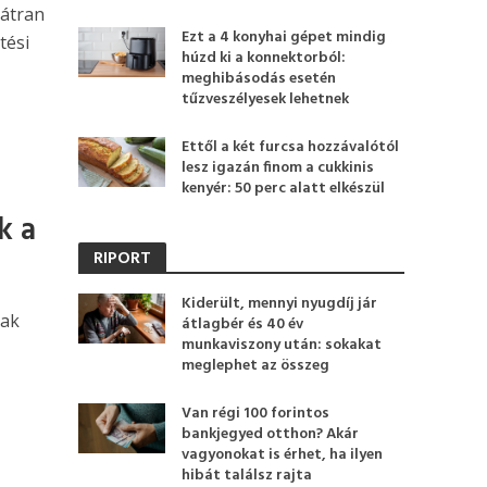
bátran
Ezt a 4 konyhai gépet mindig
tési
húzd ki a konnektorból:
meghibásodás esetén
tűzveszélyesek lehetnek
Ettől a két furcsa hozzávalótól
lesz igazán finom a cukkinis
kenyér: 50 perc alatt elkészül
k a
RIPORT
Kiderült, mennyi nyugdíj jár
nak
átlagbér és 40 év
munkaviszony után: sokakat
meglephet az összeg
Van régi 100 forintos
bankjegyed otthon? Akár
vagyonokat is érhet, ha ilyen
hibát találsz rajta