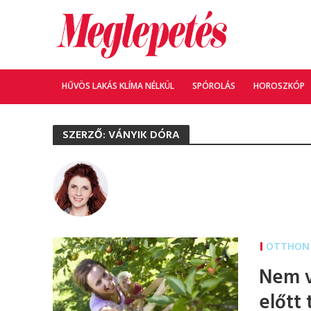
HŰVÖS LAKÁS KLÍMA NÉLKÜL
SPÓROLÁS
HOROSZKÓP
SZERZŐ: VÁNYIK DÓRA
OTTHON 
Nem v
előtt