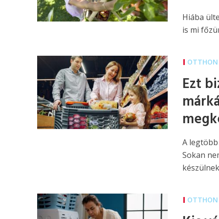
Hiába ülte
is mi főzü
OTTHON 
Ezt b
márká
megk
A legtöbb 
Sokan nem
készülnek,
OTTHON 