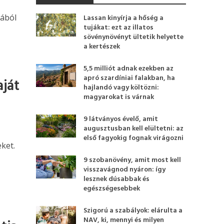
vából
Lassan kinyírja a hőség a
tujákat: ezt az illatos
sövénynövényt ültetik helyette
a kertészek
5,5 milliót adnak ezekben az
apró szardíniai falakban, ha
aját
hajlandó vagy költözni:
magyarokat is várnak
9 látványos évelő, amit
augusztusban kell elültetni: az
első fagyokig fognak virágozni
eket.
9 szobanövény, amit most kell
visszavágnod nyáron: így
lesznek dúsabbak és
egészségesebbek
Szigorú a szabályok: elárulta a
NAV, ki, mennyi és milyen