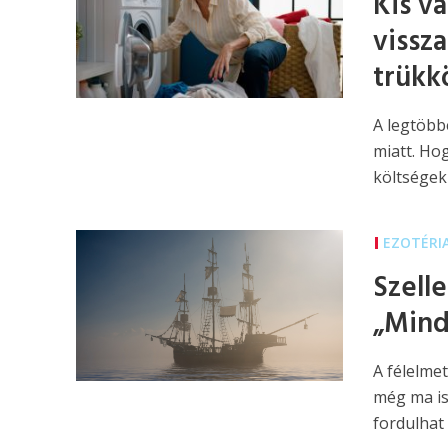
Kis v
vissz
trükk
A legtöbbe
miatt. Ho
költségek
EZOTÉRI
Szell
„Mind
A félelme
még ma is
fordulhat 