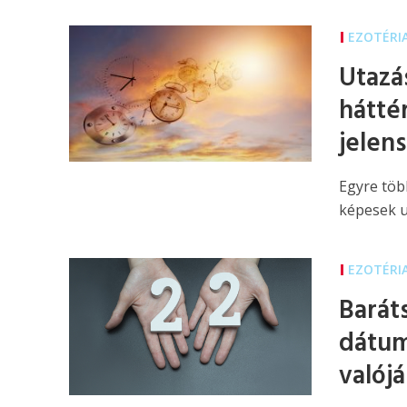
EZOTÉRI
Utazá
hátté
jelen
Egyre töb
képesek u
EZOTÉRI
Barát
dátum
valój