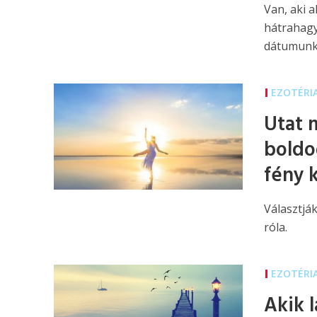
Van, aki 
hátrahagy
dátumunk.
EZOTÉRI
Utat 
boldo
fény 
Választjá
róla.
EZOTÉRI
Akik 