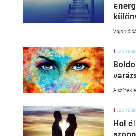
energ
külön
Vajon áld
EZOTÉRI
Boldog
varázs
A színek 
EZOTÉRI
Hol é
azonna