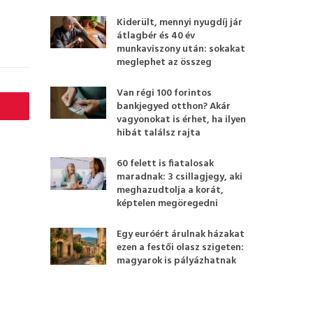
Kiderült, mennyi nyugdíj jár
átlagbér és 40 év
munkaviszony után: sokakat
meglephet az összeg
Van régi 100 forintos
bankjegyed otthon? Akár
vagyonokat is érhet, ha ilyen
hibát találsz rajta
60 felett is fiatalosak
maradnak: 3 csillagjegy, aki
meghazudtolja a korát,
képtelen megöregedni
Egy euróért árulnak házakat
ezen a festői olasz szigeten:
magyarok is pályázhatnak