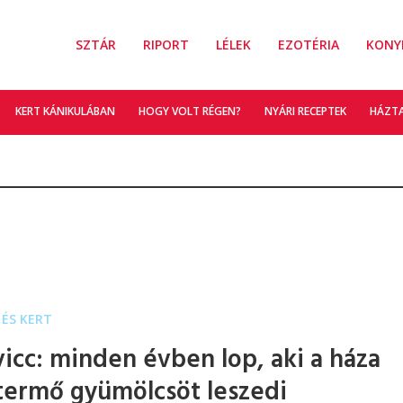
SZTÁR
RIPORT
LÉLEK
EZOTÉRIA
KONY
KERT KÁNIKULÁBAN
HOGY VOLT RÉGEN?
NYÁRI RECEPTEK
HÁZT
ÉS KERT
icc: minden évben lop, aki a háza
 termő gyümölcsöt leszedi