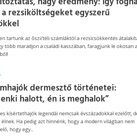
áltoztatás, nagy eredmény: így fogha
a a rezsiköltségeket egyszerű
ökkel
n tartunk az őszi/téli számláktól a rezsicsökkentés átalakí
gy több maradjon a családi kasszában, faragjunk le okosan 
ből!
A
emhajók dermesztő történetei:
enki halott, én is meghalok”
tes kísértethajók legendái nemcsak évszázadokkal ezelőtt, d
 élnek. Ha pedig azt hinnénk, hogy a modern világban nem
elő, hogy egy...