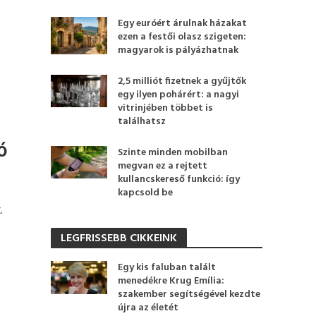
Egy euróért árulnak házakat
ezen a festői olasz szigeten:
magyarok is pályázhatnak
2,5 milliót fizetnek a gyűjtők
egy ilyen pohárért: a nagyi
vitrinjében többet is
találhatsz
ó
Szinte minden mobilban
megvan ez a rejtett
kullancskereső funkció: így
kapcsold be
.
LEGFRISSEBB CIKKEINK
Egy kis faluban talált
menedékre Krug Emília:
szakember segítségével kezdte
újra az életét