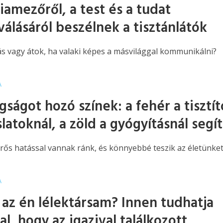
iamezőről, a test és a tudat
válásáról beszélnek a tisztánlátók
ás vagy átok, ha valaki képes a másvilággal kommunikálni?
A
ságot hozó színek: a fehér a tisztít
latoknál, a zöld a gyógyításnál segít
erős hatással vannak ránk, és könnyebbé teszik az életünket
A
l az én lélektársam? Innen tudhatja
l, hogy az igazival találkozott