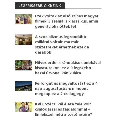
LEGFRISSEBB CIKKEINK
Ezek voltak az első színes magyar
filmek: 5 zseniális klasszikus, amin
generációk nőttek fel
A szocializmus legrondább
csillárai voltak: ma már
százezreket érhetnek ezek a
darabok
Hűvös erdei kirándulások unokával
kisvasutakon: ez a 9 legszebb
hazai útvonal kánikulára
Felforgat és megváltoztat ez a 4
nap augusztusban: mindent
megkap ez a 2 csillagjegy
KVÍZ Szécsi Pál élete tele volt
csalódással és fájdalommal –
Emlékszel még a történetére?