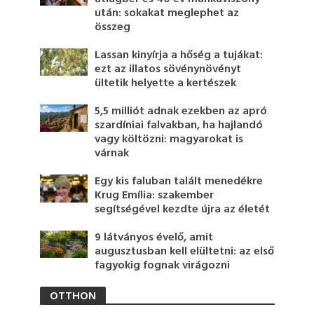
után: sokakat meglephet az
összeg
Lassan kinyírja a hőség a tujákat:
ezt az illatos sövénynövényt
ültetik helyette a kertészek
5,5 milliót adnak ezekben az apró
szardíniai falvakban, ha hajlandó
vagy költözni: magyarokat is
várnak
Egy kis faluban talált menedékre
Krug Emília: szakember
segítségével kezdte újra az életét
9 látványos évelő, amit
augusztusban kell elültetni: az első
fagyokig fognak virágozni
OTTHON