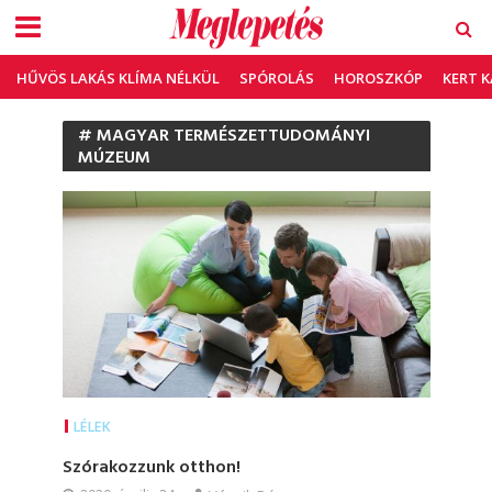
HŰVÖS LAKÁS KLÍMA NÉLKÜL
SPÓROLÁS
HOROSZKÓP
KERT 
# MAGYAR TERMÉSZETTUDOMÁNYI
MÚZEUM
LÉLEK
Szórakozzunk otthon!