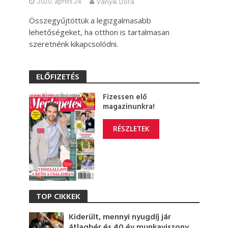
2020. április 24.
Ványik Dóra
Összegyűjtöttük a legizgalmasabb
lehetőségeket, ha otthon is tartalmasan
szeretnénk kikapcsolódni.
ELŐFIZETÉS
Fizessen elő
magazinunkra!
RÉSZLETEK
TOP CIKKEK
Kiderült, mennyi nyugdíj jár
átlagbér és 40 év munkaviszony