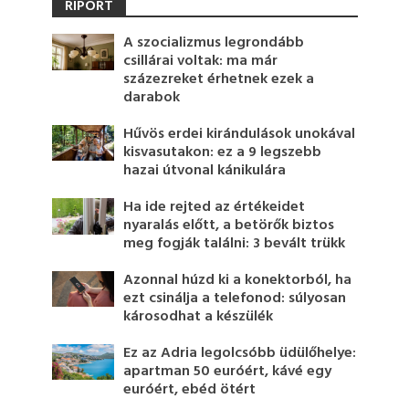
RIPORT
A szocializmus legrondább
csillárai voltak: ma már
százezreket érhetnek ezek a
darabok
Hűvös erdei kirándulások unokával
kisvasutakon: ez a 9 legszebb
hazai útvonal kánikulára
Ha ide rejted az értékeidet
nyaralás előtt, a betörők biztos
meg fogják találni: 3 bevált trükk
Azonnal húzd ki a konektorból, ha
ezt csinálja a telefonod: súlyosan
károsodhat a készülék
Ez az Adria legolcsóbb üdülőhelye:
apartman 50 euróért, kávé egy
euróért, ebéd ötért