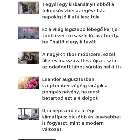
Tegyél egy kiskanálnyit ebből a
felmosóvízbe: az egész ház
napokig jó illatú lesz tőle
Ez a világ legszebb lebegő kertje:
több ezer rózsaszín lótusz borítja
be Thaiföld egyik tavát
A nagyik titkos módszere: ezzel
filléres masszával lesz újra tiszta
az odaégett lábos súrolás nélkül is
Leander augusztusban:
szeptember végéig virágik a
pompás növény, ha most
betartod ezt a 4 dolgot
Újra népszerű ez a régi
klímatípus: olcsóbb és kevesebbet
is fogyaszt, mint a modern
változat