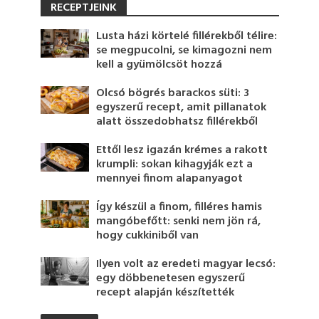
RECEPTJEINK
Lusta házi körtelé fillérekből télire:
se megpucolni, se kimagozni nem
kell a gyümölcsöt hozzá
Olcsó bögrés barackos süti: 3
egyszerű recept, amit pillanatok
alatt összedobhatsz fillérekből
Ettől lesz igazán krémes a rakott
krumpli: sokan kihagyják ezt a
mennyei finom alapanyagot
Így készül a finom, filléres hamis
mangóbefőtt: senki nem jön rá,
hogy cukkiniből van
Ilyen volt az eredeti magyar lecsó:
egy döbbenetesen egyszerű
recept alapján készítették