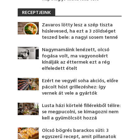
RECEPTJEINK
Zavaros lötty lesz a szép tiszta
húslevesed, ha ezt a 3 zöldséget
teszed bele: a nagyi sosem tenné
Nagymamáink lenézett, olcsó
fogása volt, ma vagyonokért
kínálják az éttermek ezt a rég
elfeledett ételt
Ezért ne vegyél soha akciós, előre
pácolt húst grillezéshez: így
vernek át vele a gyártók
Lusta házi körtelé fillérekből télire:
se megpucolni, se kimagozni nem
kell a gyümölcsöt hozzá
Olcsó bögrés barackos süti: 3
egyszerű recept, amit pillanatok