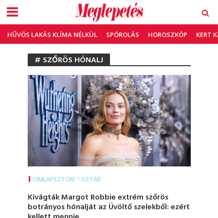
HŰVÖS LAKÁS KLÍMA NÉLKÜL
SPÓROLÁS
HOROSZKÓP
KERT 
# SZŐRÖS HÓNALJ
•
CÍMLAPSZTORI
SZTÁR
Kivágták Margot Robbie extrém szőrös
botrányos hónalját az Üvöltő szelekből: ezért
kellett mennie