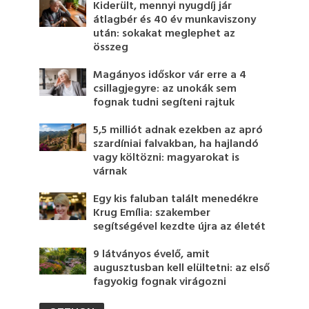
Kiderült, mennyi nyugdíj jár
átlagbér és 40 év munkaviszony
után: sokakat meglephet az
összeg
Magányos időskor vár erre a 4
csillagjegyre: az unokák sem
fognak tudni segíteni rajtuk
5,5 milliót adnak ezekben az apró
szardíniai falvakban, ha hajlandó
vagy költözni: magyarokat is
várnak
Egy kis faluban talált menedékre
Krug Emília: szakember
segítségével kezdte újra az életét
9 látványos évelő, amit
augusztusban kell elültetni: az első
fagyokig fognak virágozni