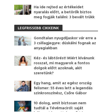
Ha ide rejted az értékeidet
nyaralás előtt, a betörők biztos
meg fogják találni: 3 bevált trükk
LEGFRISSEBB CIKKEINK
Gondtalan nyugdíjaskor vár erre a
3 csillagjegyre: dúskálni fognak az
anyagiakban
Kéz- és lábtörést! Miért kívánunk
rosszat, mi magyarok a fontos
dolgok előtt azoknak, akit
szeretünk?
Egy hang, amit az egész ország
felismer: 55 éves lett a legendás
szinkronszínész, Csőre Gábor
10 dolog, amit biztosan nem
tudtál a Tévémaciról: saját