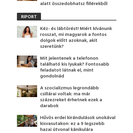
alatt összedobhatsz fillérekből
RIPORT
Kéz- és lábtörést! Miért kívánunk
rosszat, mi magyarok a fontos
dolgok előtt azoknak, akit
szeretünk?
Mit jelentenek a telefonon
található kis lyukak? Fontosabb
feladatot látnak el, mint
gondolnád
A szocializmus legrondább
csillárai voltak: ma már
százezreket érhetnek ezek a
darabok
Hűvös erdei kirándulások unokával
kisvasutakon: ez a 9 legszebb
hazai útvonal kánikulára