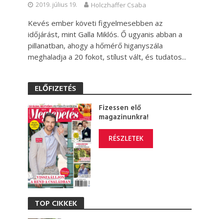
2019. július 19.
Holczhaffer Csaba
Kevés ember követi figyelmesebben az
időjárást, mint Galla Miklós. Ő ugyanis abban a
pillanatban, ahogy a hőmérő higanyszála
meghaladja a 20 fokot, stílust vált, és tudatos...
ELŐFIZETÉS
Fizessen elő
magazinunkra!
RÉSZLETEK
TOP CIKKEK