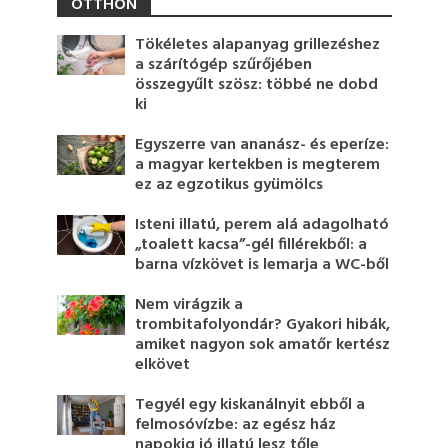
OTTHON
Tökéletes alapanyag grillezéshez
a szárítógép szűrőjében
összegyűlt szösz: többé ne dobd
ki
Egyszerre van ananász- és eperíze:
a magyar kertekben is megterem
ez az egzotikus gyümölcs
Isteni illatú, perem alá adagolható
„toalett kacsa”-gél fillérekből: a
barna vízkövet is lemarja a WC-ből
Nem virágzik a
trombitafolyondár? Gyakori hibák,
amiket nagyon sok amatőr kertész
elkövet
Tegyél egy kiskanálnyit ebből a
felmosóvízbe: az egész ház
napokig jó illatú lesz tőle