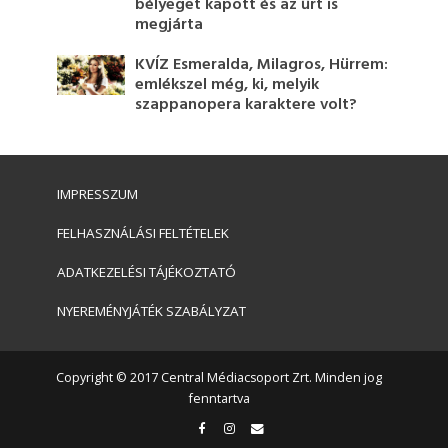
bélyeget kapott és az űrt is
megjárta
KVÍZ Esmeralda, Milagros, Hürrem:
emlékszel még, ki, melyik
szappanopera karaktere volt?
IMPRESSZUM
FELHASZNÁLÁSI FELTÉTELEK
ADATKEZELÉSI TÁJÉKOZTATÓ
NYEREMÉNYJÁTÉK SZABÁLYZAT
Copyright © 2017 Central Médiacsoport Zrt. Minden jog
fenntartva