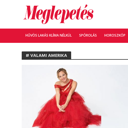
HŰVÖS LAKÁS KLÍMA NÉLKÜL
SPÓROLÁS
HOROSZKÓP
# VALAMI AMERIKA