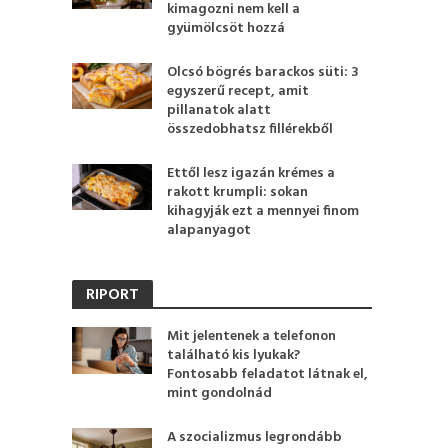
kimagozni nem kell a
gyümölcsöt hozzá
Olcsó bögrés barackos süti: 3
egyszerű recept, amit
pillanatok alatt
összedobhatsz fillérekből
Ettől lesz igazán krémes a
rakott krumpli: sokan
kihagyják ezt a mennyei finom
alapanyagot
RIPORT
Mit jelentenek a telefonon
található kis lyukak?
Fontosabb feladatot látnak el,
mint gondolnád
A szocializmus legrondább