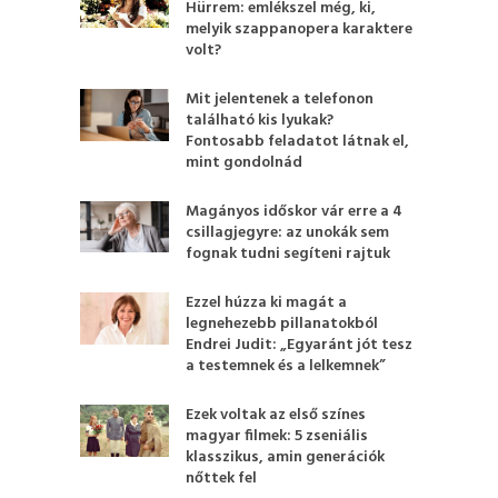
Hürrem: emlékszel még, ki,
melyik szappanopera karaktere
volt?
Mit jelentenek a telefonon
található kis lyukak?
Fontosabb feladatot látnak el,
mint gondolnád
Magányos időskor vár erre a 4
csillagjegyre: az unokák sem
fognak tudni segíteni rajtuk
Ezzel húzza ki magát a
legnehezebb pillanatokból
Endrei Judit: „Egyaránt jót tesz
a testemnek és a lelkemnek”
Ezek voltak az első színes
magyar filmek: 5 zseniális
klasszikus, amin generációk
nőttek fel