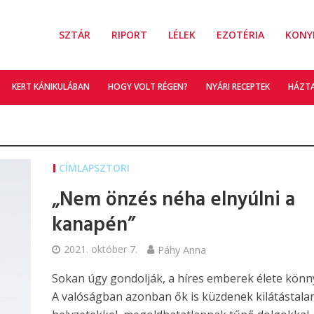
SZTÁR
RIPORT
LÉLEK
EZOTÉRIA
KONY
KERT KÁNIKULÁBAN
HOGY VOLT RÉGEN?
NYÁRI RECEPTEK
HÁZT
CÍMLAPSZTORI
„Nem önzés néha elnyúlni a
kanapén”
2021. október 7.
Páhy Anna
Sokan úgy gondolják, a híres emberek élete könn
A valóságban azonban ők is küzdenek kilátástala