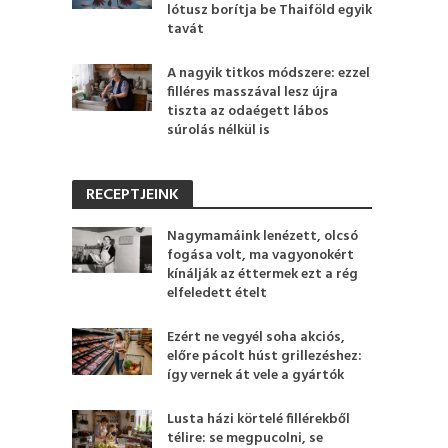
lótusz borítja be Thaiföld egyik
tavát
A nagyik titkos módszere: ezzel
filléres masszával lesz újra
tiszta az odaégett lábos
súrolás nélkül is
RECEPTJEINK
Nagymamáink lenézett, olcsó
fogása volt, ma vagyonokért
kínálják az éttermek ezt a rég
elfeledett ételt
Ezért ne vegyél soha akciós,
előre pácolt húst grillezéshez:
így vernek át vele a gyártók
Lusta házi körtelé fillérekből
télire: se megpucolni, se