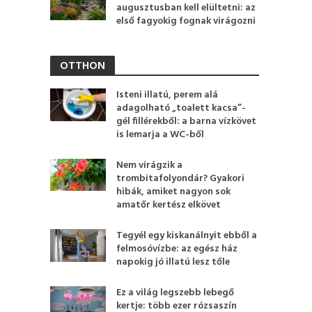
augusztusban kell elültetni: az
első fagyokig fognak virágozni
OTTHON
Isteni illatú, perem alá
adagolható „toalett kacsa”-
gél fillérekből: a barna vízkövet
is lemarja a WC-ből
Nem virágzik a
trombitafolyondár? Gyakori
hibák, amiket nagyon sok
amatőr kertész elkövet
Tegyél egy kiskanálnyit ebből a
felmosóvízbe: az egész ház
napokig jó illatú lesz tőle
Ez a világ legszebb lebegő
kertje: több ezer rózsaszín