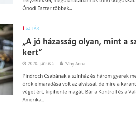
helyzetekkel, megoldhatatlannak tűnő dolgokkal.
Ónodi Eszter többek...
SZTÁR
„A jó házasság olyan, mint a 
kert”
2020. június 5.
Páhy Anna
Pindroch Csabának a színház és három gyerek me
örök elmaradása volt az alvással, de mire a karan
véget ért, kipihente magát. Bár a Kontroll és a Va
Amerika...