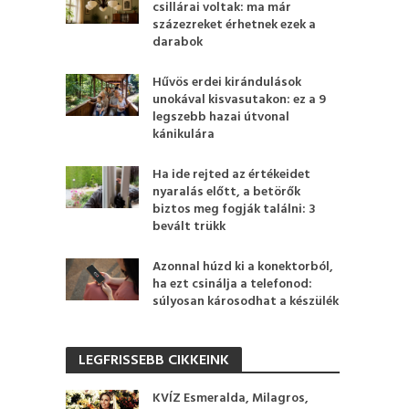
csillárai voltak: ma már
százezreket érhetnek ezek a
darabok
Hűvös erdei kirándulások
unokával kisvasutakon: ez a 9
legszebb hazai útvonal
kánikulára
Ha ide rejted az értékeidet
nyaralás előtt, a betörők
biztos meg fogják találni: 3
bevált trükk
Azonnal húzd ki a konektorból,
ha ezt csinálja a telefonod:
súlyosan károsodhat a készülék
LEGFRISSEBB CIKKEINK
KVÍZ Esmeralda, Milagros,