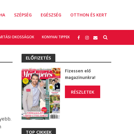
HA
SZÉPSÉG
EGÉSZSÉG
OTTHON ÉS KERT
ARTÁSI OKOSSÁGOK
KONYHAI TIPPEK
ELŐFIZETÉS
Fizessen elő
magazinunkra!
RÉSZLETEK
yebb.
n
TOP CIKKEK