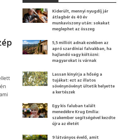
Kiderült, mennyi nyugdíj jár
átlagbér és 40 év
munkaviszony után: sokakat
meglephet az összeg
szép
5,5 milliót adnak ezekben az
apró szardíniai falvakban, ha
hajlandó vagy költözni:
magyarokat is várnak
Lassan kinyírja a hőség a
llett
tujákat: ezt az illatos
tén
sövénynövényt ültetik helyette
a kertészek
lami
Egy kis faluban talált
menedékre Krug Emília:
szakember segítségével kezdte
újra az életét
9 látványos évelő, amit