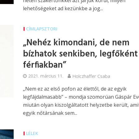
héten szakértőnkkel azt járjuk körül, milyen
lehetőségeket ad kezünkbe a jog...
CÍMLAPSZTORI
„Nehéz kimondani, de nem
bízhatok senkiben, legfőként
férfiakban”
2021. március 11.
Holczhaffer Csaba
„Nem ez az első pofon az élettől, de az egyik
legfájdalmasabb” – mondja szomorúan Gáspár Eve
miután olyan kiszolgáltatott helyzetbe került, ami
egyik nőtársának sem...
LÉLEK