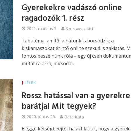
Gyerekekre vadászó online
ragadozók 1. rész
2021. március 5.
Szurovecz Kitti
Tabutéma, amitől a hátunk is borsódzik: a
kiskamaszokat érintő online szexuális zaklatás. M
fontos beszélnünk róla – egy új cseh dokumentu
mutat rá arra, micsoda...
LÉLEK
Rossz hatással van a gyerekre
barátja! Mit tegyek?
2020. június 26.
Bata Kata
Eléggé kétségbeejtő, ha azt látjuk, hogy a gyerek