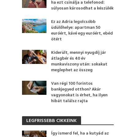
ha ezt csinálja a telefonod:
súlyosan károsodhat a készülék
Ez az Adria legolcsóbb
üdülőhelye: apartman 50
euróért, kávé egy euróért, ebéd
ötért
Kiderült, mennyi nyugdíj jár
átlagbér és 40 év
munkaviszony után: sokakat
meglephet az összeg
Van régi 100 forintos
bankjegyed otthon? Akár
vagyonokat is érhet, ha ilyen
hibát találsz rajta
LEGFRISSEBB CIKKEINK
Így ismerd fel, ha a kutyád az