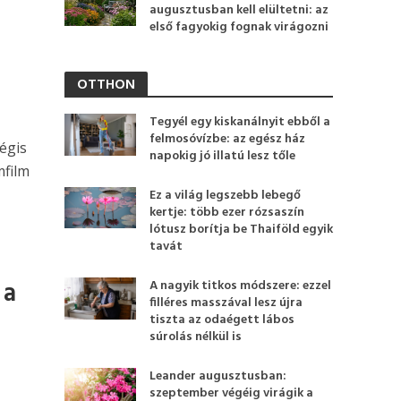
augusztusban kell elültetni: az
első fagyokig fognak virágozni
OTTHON
Tegyél egy kiskanálnyit ebből a
felmosóvízbe: az egész ház
égis
napokig jó illatú lesz tőle
mfilm
Ez a világ legszebb lebegő
kertje: több ezer rózsaszín
lótusz borítja be Thaiföld egyik
tavát
 a
A nagyik titkos módszere: ezzel
filléres masszával lesz újra
tiszta az odaégett lábos
súrolás nélkül is
Leander augusztusban:
szeptember végéig virágik a