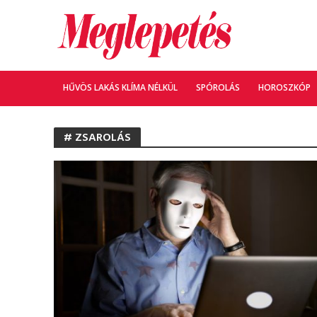
HŰVÖS LAKÁS KLÍMA NÉLKÜL
SPÓROLÁS
HOROSZKÓP
# ZSAROLÁS