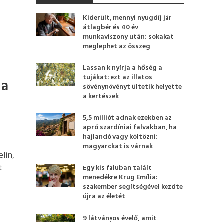
Kiderült, mennyi nyugdíj jár
átlagbér és 40 év
munkaviszony után: sokakat
meglephet az összeg
Lassan kinyírja a hőség a
tujákat: ezt az illatos
 a
sövénynövényt ültetik helyette
a kertészek
5,5 milliót adnak ezekben az
apró szardíniai falvakban, ha
hajlandó vagy költözni:
magyarokat is várnak
lin,
t
Egy kis faluban talált
menedékre Krug Emília:
szakember segítségével kezdte
újra az életét
9 látványos évelő, amit