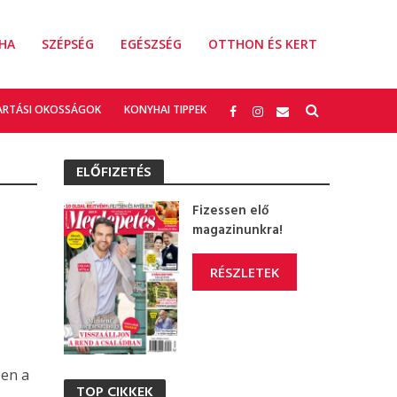
HA
SZÉPSÉG
EGÉSZSÉG
OTTHON ÉS KERT
ARTÁSI OKOSSÁGOK
KONYHAI TIPPEK
ELŐFIZETÉS
Fizessen elő
magazinunkra!
RÉSZLETEK
zen a
TOP CIKKEK