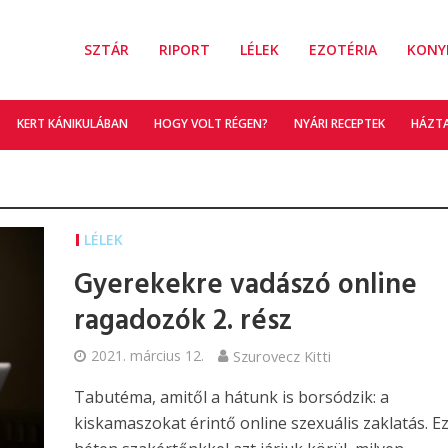
SZTÁR
RIPORT
LÉLEK
EZOTÉRIA
KONY
KERT KÁNIKULÁBAN
HOGY VOLT RÉGEN?
NYÁRI RECEPTEK
HÁZT
LÉLEK
Gyerekekre vadászó online
ragadozók 2. rész
2021. március 12.
Szurovecz Kitti
Tabutéma, amitől a hátunk is borsódzik: a
kiskamaszokat érintő online szexuális zaklatás. E