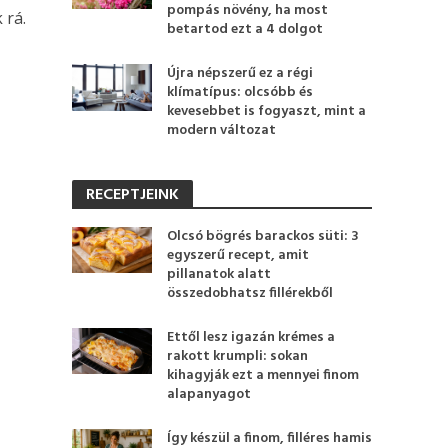
pompás növény, ha most
 rá.
betartod ezt a 4 dolgot
Újra népszerű ez a régi
klímatípus: olcsóbb és
kevesebbet is fogyaszt, mint a
modern változat
RECEPTJEINK
Olcsó bögrés barackos süti: 3
egyszerű recept, amit
pillanatok alatt
összedobhatsz fillérekből
Ettől lesz igazán krémes a
rakott krumpli: sokan
kihagyják ezt a mennyei finom
alapanyagot
Így készül a finom, filléres hamis