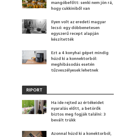
mangóbefőtt: senki nem jön rá,
hogy cukkiniből van
Ilyen volt az eredeti magyar
lecsó: egy döbbenetesen
egyszerű recept alapján
készítették
Ezt a 4 konyhai gépet mindig
húzd ki a konnektorból:
meghibásodás esetén
tűzveszélyesek lehetnek
RIPORT
Ha ide rejted az értékeidet
nyaralás előtt, a betörők
biztos meg fogják találni: 3
bevált trükk
Azonnal húzd ki a konektorból,