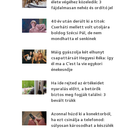
élete végéhez közeledik: 3
fájdalmasan nehéz és ordító jel
40 év után derült ki a titok:
Cserháti mellett volt utoljára
boldog Szécsi Pál, de nem
mondhatta el senkinek
Máig gyászolja két elhunyt
csapattársát Hegyesi Réka: így
él ma a C’est la vie egykori
énekesnője
Ha ide rejted az értékeidet
nyaralás előtt, a betörők
biztos meg fogják találni: 3
bevált trükk
Azonnal húzd ki a konektorból,
ha ezt csinálja a telefonod:
súlyosan károsodhat a készülék