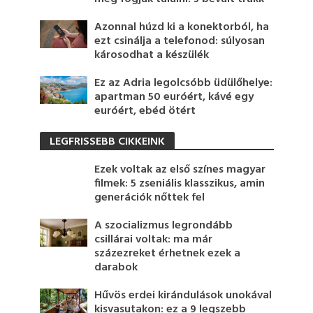
Azonnal húzd ki a konektorból, ha
ezt csinálja a telefonod: súlyosan
károsodhat a készülék
Ez az Adria legolcsóbb üdülőhelye:
apartman 50 euróért, kávé egy
euróért, ebéd ötért
LEGFRISSEBB CIKKEINK
Ezek voltak az első színes magyar
filmek: 5 zseniális klasszikus, amin
generációk nőttek fel
A szocializmus legrondább
csillárai voltak: ma már
százezreket érhetnek ezek a
darabok
Hűvös erdei kirándulások unokával
kisvasutakon: ez a 9 legszebb