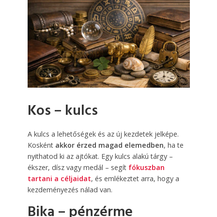
Kos – kulcs
A kulcs a lehetőségek és az új kezdetek jelképe.
Kosként
akkor érzed magad elemedben
, ha te
nyithatod ki az ajtókat. Egy kulcs alakú tárgy –
ékszer, dísz vagy medál – segít
fókuszban
tartani a céljaidat
, és emlékeztet arra, hogy a
kezdeményezés nálad van.
Bika – pénzérme