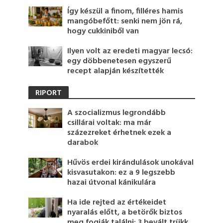
Így készül a finom, filléres hamis
mangóbefőtt: senki nem jön rá,
hogy cukkiniből van
Ilyen volt az eredeti magyar lecsó:
egy döbbenetesen egyszerű
recept alapján készítették
RIPORT
A szocializmus legrondább
csillárai voltak: ma már
százezreket érhetnek ezek a
darabok
Hűvös erdei kirándulások unokával
kisvasutakon: ez a 9 legszebb
hazai útvonal kánikulára
Ha ide rejted az értékeidet
nyaralás előtt, a betörők biztos
meg fogják találni: 3 bevált trükk