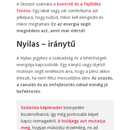
A Skorpió számára a
kontroll és a fejlődés
fontos
. Egy lakat vagy zár szimbóluma azt
jelképezi, hogy tudod, mikor kell elengedni és
mikor megtartani.
Ez az energia segít
megvédeni azt, amit már elértél.
Nyilas – iránytű
A Nyilas jegyhez a szabadság és a lehetőségek
energiája kapcsolódik. Egy iránytű vagy útjelző
motívum segít emlékezni arra, hogy a pénz akkor
érkezik, ha nem félsz messzebbre látni.
Az utazás,
a tanulás és az önfejlesztés nálad mindig jó
befektetés.
Születési képletedet
könnyedén
kiszámolhatod, így még pontosabb képet
kapsz önmagadról.
A holdjegy azt mutatja
meg
, hogyan működsz érzelmileg, mi ad