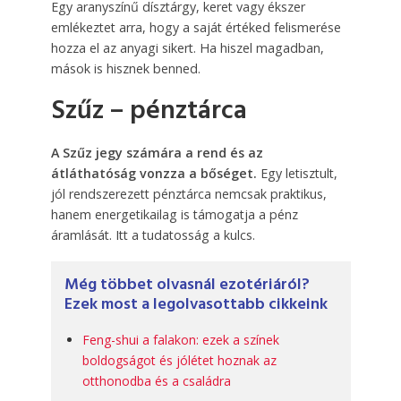
Egy aranyszínű dísztárgy, keret vagy ékszer
emlékeztet arra, hogy a saját értéked felismerése
hozza el az anyagi sikert. Ha hiszel magadban,
mások is hisznek benned.
Szűz – pénztárca
A Szűz jegy számára a rend és az
átláthatóság vonzza a bőséget.
Egy letisztult,
jól rendszerezett pénztárca nemcsak praktikus,
hanem energetikailag is támogatja a pénz
áramlását. Itt a tudatosság a kulcs.
Még többet olvasnál ezotériáról?
Ezek most a legolvasottabb cikkeink
Feng-shui a falakon: ezek a színek
boldogságot és jólétet hoznak az
otthonodba és a családra