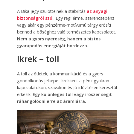
A Bika jegy szülötteinek a stabilitás
az anyagi
biztonságról szól
. Egy régi érme, szerencsepénz
vagy akár egy pénzérme‑motívumú tárgy erősíti
benned a bőséghez való természetes kapcsolatot.
Nem a gyors nyereség, hanem a biztos
gyarapodás energiáját hordozza.
Ikrek – toll
A toll az ötletek, a kommunikáció és a gyors
gondolkodás jelképe. Ikrekként a pénz gyakran
kapcsolatokon, szavakon és jó időzítésen keresztül
érkezik.
Egy különleges toll vagy írószer segít
ráhangolódni erre az áramlásra.