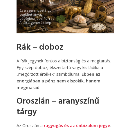
Ez a szerencsetárgy
segíthet anyagi
bőséghez jutni Forrás
AI által generált kép
Rák – doboz
A Rák jegynek fontos a biztonság és a megtartás.
Egy szép doboz, ékszertartó vagy kis ládika a
„megőrzött értékek” szimbóluma.
Ebben az
energiában a pénz nem elszökik, hanem
megmarad.
Oroszlán – aranyszínű
tárgy
Az Oroszlán a
ragyogás és az önbizalom jegye
.