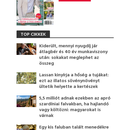
TOP CIKKEK
Kiderült, mennyi nyugdíj jár
átlagbér és 40 év munkaviszony
után: sokakat meglephet az
összeg
Lassan kinyírja a hőség a tujákat:
ezt az illatos sövénynövényt
ültetik helyette a kertészek
5,5 milliót adnak ezekben az apró
szardíniai falvakban, ha hajlandó
vagy költözni: magyarokat is
várnak
Egy kis faluban talált menedékre