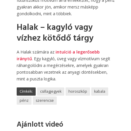
futurisztikus motívum arra emlékeztet, hogy a pénz
gyakran akkor jön, amikor mersz másképp
gondolkodni, mint a többiek.
Halak – kagyló vagy
vízhez kötődő tárgy
A Halak számára az
intuíció a legerősebb
iránytű
. Egy kagyló, üveg vagy vízmotívum segít
ráhangolódni a megérzésekre, amelyek gyakran
pontosabban vezetnek az anyagi döntésekben,
mint a puszta logika.
Címkék:
csillagjegyek
horoszkóp
kabala
pénz
szerencse
Ajánlott videó