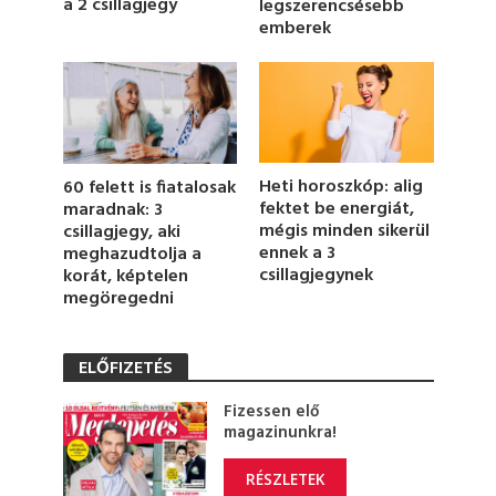
a 2 csillagjegy
legszerencsésebb
e
emberek
,
1
6
s
e
c
o
n
d
Heti horoszkóp: alig
60 felett is fiatalosak
s
fektet be energiát,
maradnak: 3
mégis minden sikerül
csillagjegy, aki
ennek a 3
meghazudtolja a
csillagjegynek
korát, képtelen
megöregedni
ELŐFIZETÉS
Fizessen elő
magazinunkra!
RÉSZLETEK