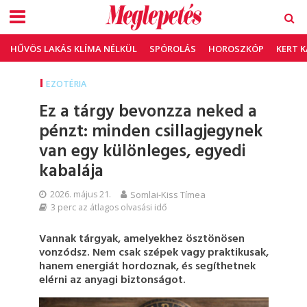
HŰVÖS LAKÁS KLÍMA NÉLKÜL
SPÓROLÁS
HOROSZKÓP
KERT 
EZOTÉRIA
Ez a tárgy bevonzza neked a
pénzt: minden csillagjegynek
van egy különleges, egyedi
kabalája
2026. május 21.
Somlai-Kiss Tímea
3 perc az átlagos olvasási idő
Vannak tárgyak, amelyekhez ösztönösen
vonzódsz. Nem csak szépek vagy praktikusak,
hanem energiát hordoznak, és segíthetnek
elérni az anyagi biztonságot.