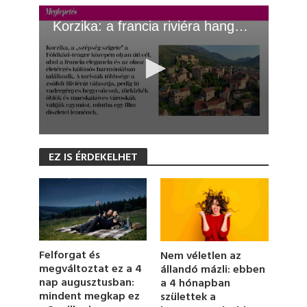
Korzika: a francia riviéra hangulata olcsón
0
s
EZ IS ÉRDEKELHET
e
c
o
n
d
s
o
f
1
Felforgat és
Nem véletlen az
m
megváltoztat ez a 4
állandó mázli: ebben
i
nap augusztusban:
a 4 hónapban
n
u
mindent megkap ez
születtek a
t