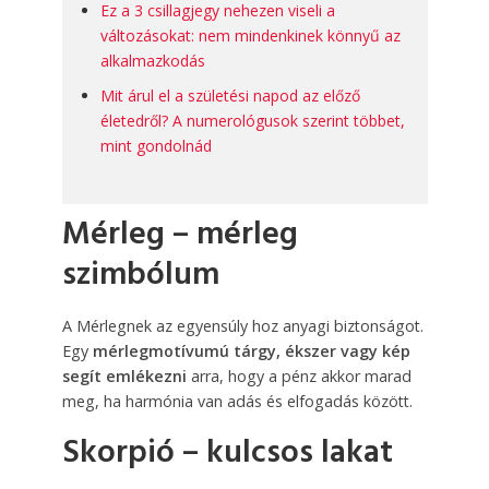
Ez a 3 csillagjegy nehezen viseli a
változásokat: nem mindenkinek könnyű az
alkalmazkodás
Mit árul el a születési napod az előző
életedről? A numerológusok szerint többet,
mint gondolnád
Mérleg – mérleg
szimbólum
A Mérlegnek az egyensúly hoz anyagi biztonságot.
Egy
mérlegmotívumú tárgy, ékszer vagy kép
segít emlékezni
arra, hogy a pénz akkor marad
meg, ha harmónia van adás és elfogadás között.
Skorpió – kulcsos lakat