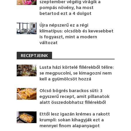
szeptember végéig virágik a
pompás növény, ha most
betartod ezt a 4 dolgot
Újra népszerű ez a régi
klímatípus: olcsóbb és kevesebbet
is fogyaszt, mint a modern
változat
RECEPTJEINK
Lusta házi körtelé fillérekből télire:
se megpucolni, se kimagozni nem
kell a gyümölcsöt hozzá
Olcsó bögrés barackos süti: 3
egyszerű recept, amit pillanatok
alatt összedobhatsz fillérekből
Ettől lesz igazán krémes a rakott
krumpli: sokan kihagyják ezt a
mennyei finom alapanyagot