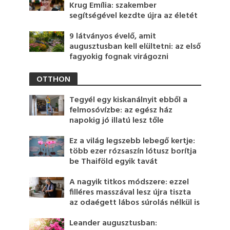
Krug Emília: szakember
segítségével kezdte újra az életét
9 látványos évelő, amit
augusztusban kell elültetni: az első
fagyokig fognak virágozni
OTTHON
Tegyél egy kiskanálnyit ebből a
felmosóvízbe: az egész ház
napokig jó illatú lesz tőle
Ez a világ legszebb lebegő kertje:
több ezer rózsaszín lótusz borítja
be Thaiföld egyik tavát
A nagyik titkos módszere: ezzel
filléres masszával lesz újra tiszta
az odaégett lábos súrolás nélkül is
Leander augusztusban: