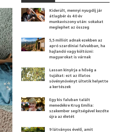
Kiderült, mennyi nyugdíj jár
átlagbér és 40 év
munkaviszony után: sokakat
meglephet az összeg
5,5 milliót adnak ezekben az
apró szardíniai falvakban, ha
hajlandó vagy költözni:
magyarokat is várnak
Lassan kinyírja a hőség a
tujákat: ezt az illatos
sövénynövényt ültetik helyette
a kertészek
Egy kis faluban talált
menedékre Krug Emília:
szakember segítségével kezdte
újra az életét
9 látványos évelő, amit