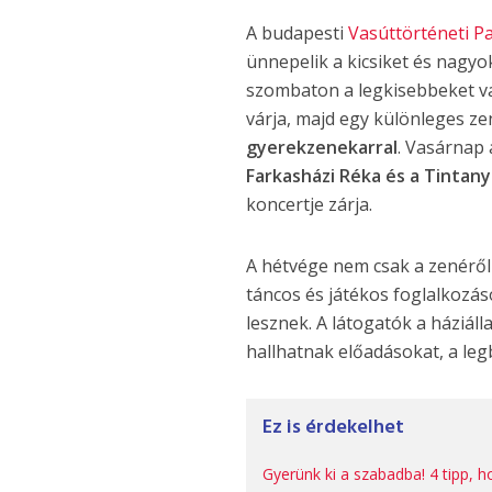
A budapesti
Vasúttörténeti P
ünnepelik a kicsiket és nagy
szombaton a legkisebbeket v
várja, majd egy különleges ze
gyerekzenekarral
. Vasárnap 
Farkasházi Réka és a Tintany
koncertje zárja.
A hétvége nem csak a zenéről
táncos és játékos foglalkozás
lesznek. A látogatók a háziáll
hallhatnak előadásokat, a leg
Ez is érdekelhet
Gyerünk ki a szabadba! 4 tipp, h