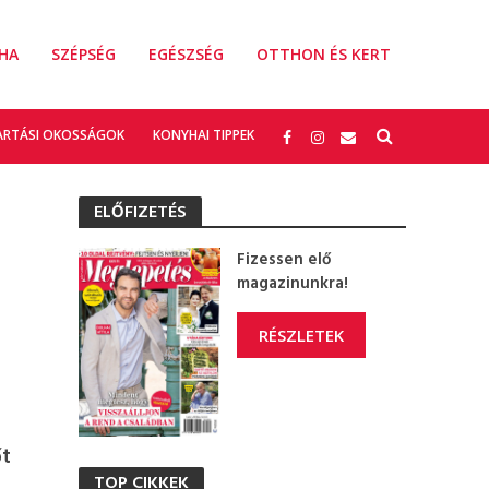
HA
SZÉPSÉG
EGÉSZSÉG
OTTHON ÉS KERT
ARTÁSI OKOSSÁGOK
KONYHAI TIPPEK
ELŐFIZETÉS
Fizessen elő
magazinunkra!
RÉSZLETEK
őt
TOP CIKKEK