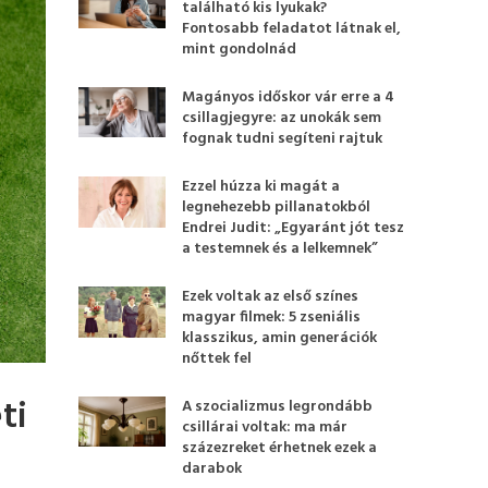
található kis lyukak?
Fontosabb feladatot látnak el,
mint gondolnád
Magányos időskor vár erre a 4
csillagjegyre: az unokák sem
fognak tudni segíteni rajtuk
Ezzel húzza ki magát a
legnehezebb pillanatokból
Endrei Judit: „Egyaránt jót tesz
a testemnek és a lelkemnek”
Ezek voltak az első színes
magyar filmek: 5 zseniális
klasszikus, amin generációk
nőttek fel
ti
A szocializmus legrondább
csillárai voltak: ma már
százezreket érhetnek ezek a
darabok