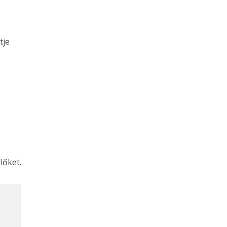
tje
lőket.