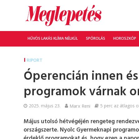
HŰVÖS LAKÁS KLÍMA NÉLKÜL
SPÓROLÁS
HOROSZKÓP
RIPORT
Óperencián innen és
programok várnak o
2025. május 23.
Marx Reni
5 perc az átlagos o
Május utolsó hétvégéjén rengeteg rendezvén
országszerte. Nyolc Gyermeknapi programo
érdeklő programokat és, hogy ezen a napon