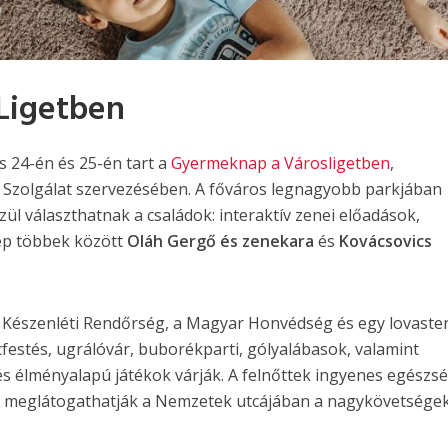
Ligetben
s 24-én és 25-én tart a
Gyermeknap a Városligetben
,
zolgálat szervezésében. A főváros legnagyobb parkjában
l választhatnak a családok: interaktív zenei előadások,
lép
többek között
Oláh Gergő és zenekara
és
Kovácsovics
 Készenléti Rendőrség, a Magyar Honvédség és egy
lovaste
cfestés, ugrálóvár, buborékparti, gólyalábasok,
valamint
és élményalapú játékok várják.
A felnőttek ingyenes egészs
s meglátogathatják a Nemzetek utcájában a nagykövetsége