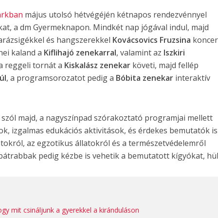
arkban
május utolsó hétvégéjén kétnapos rendezvénnyel
okat, a dm Gyermeknapon. Mindkét nap jógával indul, majd
arázsigékkel és hangszerekkel
Kovácsovics Fruzsina
koncer
nei kaland a
Kiflihajó zenekarral
, valamint az
Iszkiri
a reggeli tornát a
Kiskalász zenekar
követi, majd fellép
úl
, a programsorozatot pedig a
Bóbita zenekar
interaktív
 szól majd, a nagyszínpad szórakoztató programjai mellett
ok, izgalmas edukációs aktivitások, és érdekes bemutatók is
atokról, az egzotikus állatokról és a természetvédelemről
bátrabbak pedig kézbe is vehetik a bemutatott kígyókat, hül
ogy mit csináljunk a gyerekkel a kiránduláson