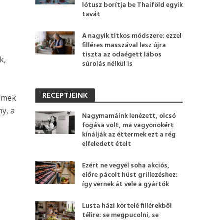
lótusz borítja be Thaiföld egyik
tavát
A nagyik titkos módszere: ezzel
filléres masszával lesz újra
tiszta az odaégett lábos
k,
súrolás nélkül is
RECEPTJEINK
ilmek
ny, a
Nagymamáink lenézett, olcsó
fogása volt, ma vagyonokért
kínálják az éttermek ezt a rég
elfeledett ételt
Ezért ne vegyél soha akciós,
előre pácolt húst grillezéshez:
így vernek át vele a gyártók
Lusta házi körtelé fillérekből
télire: se megpucolni, se