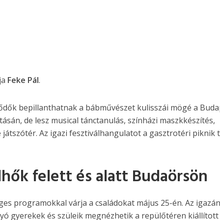
ja
Feke Pál
.
lődők bepillanthatnak a bábművészet kulisszái mögé a Buda
ításán, de lesz musical tánctanulás, színházi maszkkészítés,
átszótér. Az igazi fesztiválhangulatot a gasztrotéri piknik t
hők felett és alatt Budaörsön
ges programokkal várja a családokat május 25-én. Az igazá
yó gyerekek és szüleik megnézhetik a repülőtéren kiállított