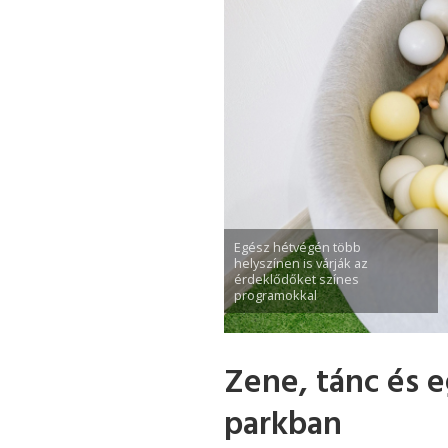
Egész hétvégén több
helyszínen is várják az
érdeklődőket színes
programokkal
Zene, tánc és e
parkban