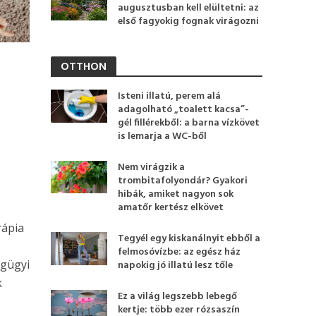
augusztusban kell elültetni: az
első fagyokig fognak virágozni
OTTHON
Isteni illatú, perem alá
adagolható „toalett kacsa”-
gél fillérekből: a barna vízkövet
is lemarja a WC-ből
Nem virágzik a
trombitafolyondár? Gyakori
hibák, amiket nagyon sok
amatőr kertész elkövet
rápia
Tegyél egy kiskanálnyit ebből a
felmosóvízbe: az egész ház
égügyi
napokig jó illatú lesz tőle
k
Ez a világ legszebb lebegő
kertje: több ezer rózsaszín