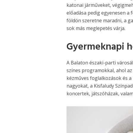
katonai járműveket, végigmeh
előadása pedig egyenesen a fe
földön szeretne maradni, a ga
sok más meglepetés várja.
Gyermeknapi hé
A Balaton északi-parti városá
színes programokkal, ahol az 
kézműves foglalkozások és a
nagyokat, a Kisfaludy Színpa
koncertek, játszóházak, valam