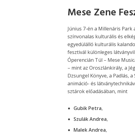
Mese Zene Feszt
Június 7-én a Millenáris Park
színvonalas kulturális és elk
egyedülálló kulturális kaland
fesztivál különleges látványv
Óperencián Túl – Mese Musica
– mint az Oroszlánkirály, a Jé
Dzsungel Könyve, a Padlás, a 
animáció- és látványtechnikáv
sztárok előadásában, mint
Gubik Petra
,
Szulák Andrea
,
Malek Andrea
,