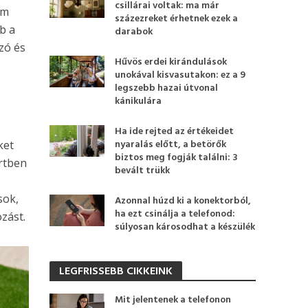
csillárai voltak: ma már
um
százezreket érhetnek ezek a
b a
darabok
zó és
Hűvös erdei kirándulások
unokával kisvasutakon: ez a 9
legszebb hazai útvonal
kánikulára
Ha ide rejted az értékeidet
nyaralás előtt, a betörők
ket
biztos meg fogják találni: 3
ertben
bevált trükk
sok,
Azonnal húzd ki a konektorból,
ha ezt csinálja a telefonod:
zást.
súlyosan károsodhat a készülék
LEGFRISSEBB CIKKEINK
Mit jelentenek a telefonon