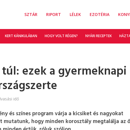
SZTÁR
RIPORT
LÉLEK
EZOTÉRIA
KONY
KERT KÁNIKULÁBAN
HOGY VOLT RÉGEN?
NYÁRI RECEPTEK
HÁZT
 túl: ezek a gyermeknapi
rszágszerte
lvasási idő
y és színes program várja a kicsiket és nagyokat
t mutatunk, hogy minden korosztály megtalálja az 
 minden értük, róluk szóljon.