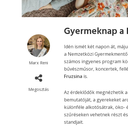
Gyermeknap a 
Idén ismét két napon át, máju
a Nemzetközi Gyermekmentő S
számos ingyenes program közü
Marx Reni
bűvészműsor
, koncertek, fel
Fruzsina
is.
Megosztás
Az érdeklődők megnézhetik a
bemutatóját, a gyerekeket
ar
különféle alkotósátrak, öko- 
szűréseken vehetnek részt é
standjait.