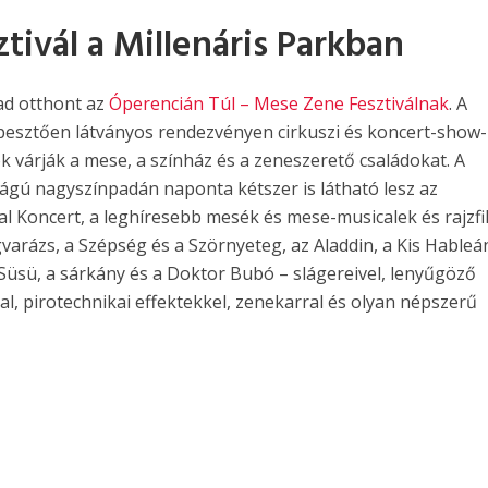
ivál a Millenáris Parkban
 ad otthont az
Óperencián Túl – Mese Zene Fesztiválnak
.
A
épesztően látványos rendezvényen cirkuszi és koncert-show-
ok várják a mese, a színház és a zeneszerető családokat. A
ilágú nagyszínpadán naponta kétszer is látható lesz az
l Koncert, a leghíresebb mesék és mese-musicalek és rajzf
gvarázs, a Szépség és a Szörnyeteg, az Aladdin, a Kis Hableá
Süsü, a sárkány és a Doktor Bubó – slágereivel, lenyűgöző
al, pirotechnikai effektekkel, zenekarral és olyan népszerű