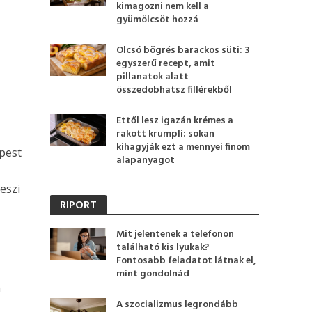
kimagozni nem kell a
gyümölcsöt hozzá
Olcsó bögrés barackos süti: 3
egyszerű recept, amit
pillanatok alatt
összedobhatsz fillérekből
Ettől lesz igazán krémes a
rakott krumpli: sokan
kihagyják ezt a mennyei finom
pest
alapanyagot
eszi
RIPORT
Mit jelentenek a telefonon
található kis lyukak?
Fontosabb feladatot látnak el,
mint gondolnád
n
A szocializmus legrondább