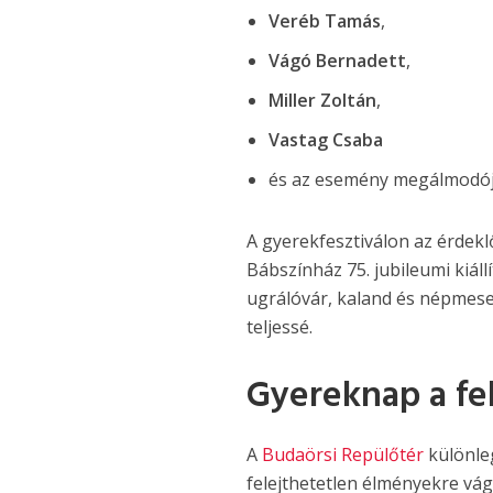
Veréb Tamás
,
Vágó Bernadett
,
Miller Zoltán
,
Vastag Csaba
és az esemény megálmodó
A gyerekfesztiválon az érdek
Bábszínház 75. jubileumi kiáll
ugrálóvár, kaland és népmese j
teljessé.
Gyereknap a fel
A
Budaörsi Repülőtér
különle
felejthetetlen élményekre vág