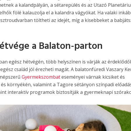
etnek a kalandpályán, a sétarepülés és az Utazó Planetári
lhők fölé kalauzolja el a kalandra vágyókat. Ha valaki inkáb
sztroudvarban töltheti az idejét, míg a kisebbeket a babjáts
tvége a Balaton-parton
ban egész hétvégén, több helyszínen is várják az érdeklődő
egész család jól érezheti magát. A balatonfüredi Vaszary K
 népszerű
Gyermekszombat
eseményei várnak kicsiket és
d és környékén, valamint a Tagore sétányon színpadi előadá
int interaktív programok biztosítják a gyermeknapi szórako