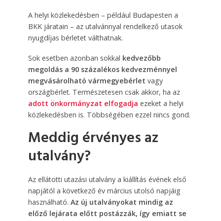
A helyi közlekedésben – például Budapesten a
BKK járatain – az utalvánnyal rendelkező utasok
nyugdíjas bérletet válthatnak.
Sok esetben azonban sokkal
kedvezőbb
megoldás a 90 százalékos kedvezménnyel
megvásárolható vármegyebérlet
vagy
országbérlet. Természetesen csak akkor, ha az
adott önkormányzat elfogadja
ezeket a helyi
közlekedésben is. Többségében ezzel nincs gond.
Meddig érvényes az
utalvány?
Az ellátotti utazási utalvány a kiállítás évének első
napjától a következő év március utolsó napjáig
használható.
Az új utalványokat mindig az
előző lejárata előtt postázzák, így emiatt se