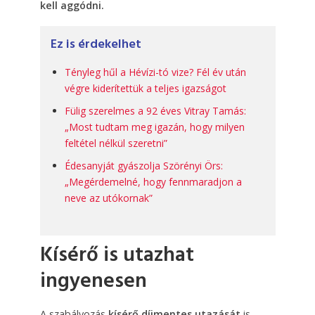
kell aggódni.
Ez is érdekelhet
Tényleg hűl a Hévízi-tó vize? Fél év után
végre kiderítettük a teljes igazságot
Fülig szerelmes a 92 éves Vitray Tamás:
„Most tudtam meg igazán, hogy milyen
feltétel nélkül szeretni”
Édesanyját gyászolja Szörényi Örs:
„Megérdemelné, hogy fennmaradjon a
neve az utókornak”
Kísérő is utazhat
ingyenesen
A szabályozás
kísérő díjmentes utazását
is