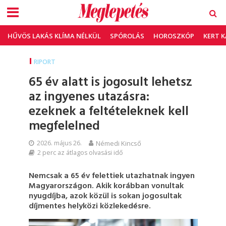
HŰVÖS LAKÁS KLÍMA NÉLKÜL
SPÓROLÁS
HOROSZKÓP
KERT 
RIPORT
65 év alatt is jogosult lehetsz
az ingyenes utazásra:
ezeknek a feltételeknek kell
megfelelned
2026. május 26.
Némedi Kincső
2 perc az átlagos olvasási idő
Nemcsak a 65 év felettiek utazhatnak ingyen
Magyarországon. Akik korábban vonultak
nyugdíjba, azok közül is sokan jogosultak
díjmentes helyközi közlekedésre.