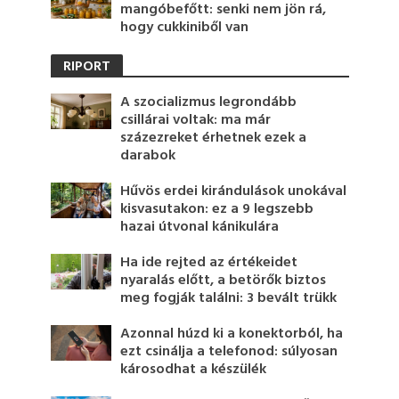
mangóbefőtt: senki nem jön rá,
hogy cukkiniből van
RIPORT
A szocializmus legrondább
csillárai voltak: ma már
százezreket érhetnek ezek a
darabok
Hűvös erdei kirándulások unokával
kisvasutakon: ez a 9 legszebb
hazai útvonal kánikulára
Ha ide rejted az értékeidet
nyaralás előtt, a betörők biztos
meg fogják találni: 3 bevált trükk
Azonnal húzd ki a konektorból, ha
ezt csinálja a telefonod: súlyosan
károsodhat a készülék