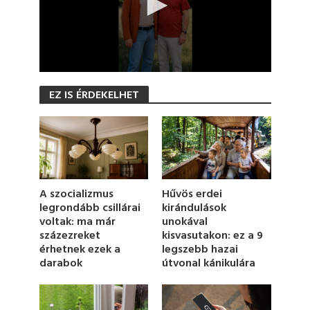
0
s
EZ IS ÉRDEKELHET
e
c
o
n
d
s
o
f
1
Hűvös erdei
A szocializmus
9
kirándulások
legrondább csillárai
s
unokával
voltak: ma már
e
c
kisvasutakon: ez a 9
százezreket
o
legszebb hazai
érhetnek ezek a
n
útvonal kánikulára
darabok
d
s