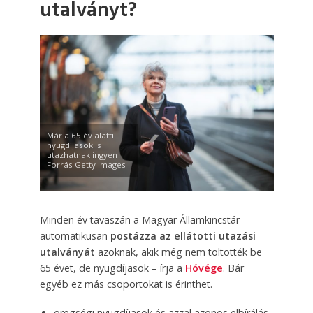
utalványt?
Már a 65 év alatti
nyugdíjasok is
utazhatnak ingyen
Forrás Getty Images
Minden év tavaszán a Magyar Államkincstár
automatikusan
postázza az ellátotti utazási
utalványát
azoknak, akik még nem töltötték be
65 évet, de nyugdíjasok – írja a
Hóvége
. Bár
egyéb ez más csoportokat is érinthet.
öregségi nyugdíjasok és azzal azonos elbírálás