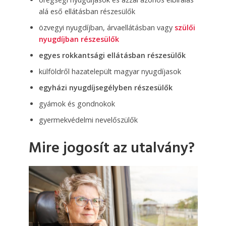
alá eső ellátásban részesülők
özvegyi nyugdíjban, árvaellátásban vagy
szülői
nyugdíjban részesülők
egyes rokkantsági ellátásban részesülők
külföldről hazatelepült magyar nyugdíjasok
egyházi nyugdíjsegélyben részesülők
gyámok és gondnokok
gyermekvédelmi nevelőszülők
Mire jogosít az utalvány?