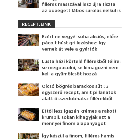
filléres masszával lesz újra tiszta
az odaégett lábos súrolás nélkül is
RECEPTJEINK
Ezért ne vegyél soha akciós, előre
pácolt húst grillezéshez: így
vernek át vele a gyártók
Lusta házi körtelé fillérekből télire:
se megpucolni, se kimagozni nem
kell a gyümölcsöt hozzá
Olcsó bögrés barackos süti: 3
egyszerű recept, amit pillanatok
alatt összedobhatsz fillérekből
Ettől lesz igazán krémes a rakott
krumpli: sokan kihagyják ezt a
mennyei finom alapanyagot
Így készül a finom, filléres hamis