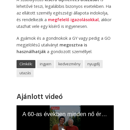
lehetővé teszi, legalábbis bizonyos esetekben. Ha
az ellátott személy egészségi állapota indokolja,
és rendelkezik a
megfelelő igazolásokkal
, akkor
utazhat vele egy kísérő is ingyenesen.
A gyámok és a gondnokok a GY vagy pedig a GO
megjelölésű utalványt
megosztva is
használhatják
a gondozott személlyel.
Címkék:
ingyen
kedvezmény
nyugdíj
utazás
Ajánlott videó
A 60-as években minden nő értük rajongott