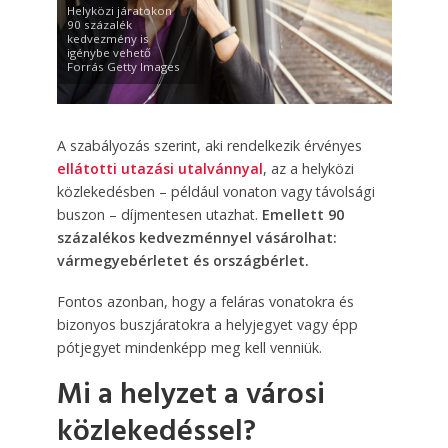
Helyközi járatokon
90 százalék
kedvezmény is
igénybe vehető
Forrás Getty Images
A szabályozás szerint, aki rendelkezik érvényes
ellátotti utazási utalvánnyal
, az a helyközi
közlekedésben – például vonaton vagy távolsági
buszon – díjmentesen utazhat.
Emellett 90
százalékos kedvezménnyel vásárolhat:
vármegyebérletet és országbérlet.
Fontos azonban, hogy a feláras vonatokra és
bizonyos buszjáratokra a helyjegyet vagy épp
pótjegyet mindenképp meg kell venniük.
Mi a helyzet a városi
közlekedéssel?