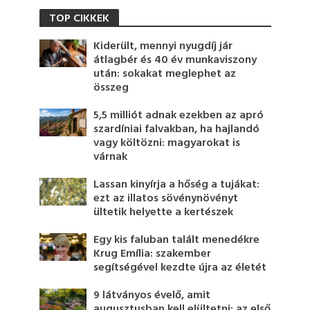
TOP CIKKEK
Kiderült, mennyi nyugdíj jár
átlagbér és 40 év munkaviszony
után: sokakat meglephet az
összeg
5,5 milliót adnak ezekben az apró
szardíniai falvakban, ha hajlandó
vagy költözni: magyarokat is
várnak
Lassan kinyírja a hőség a tujákat:
ezt az illatos sövénynövényt
ültetik helyette a kertészek
Egy kis faluban talált menedékre
Krug Emília: szakember
segítségével kezdte újra az életét
9 látványos évelő, amit
augusztusban kell elültetni: az első