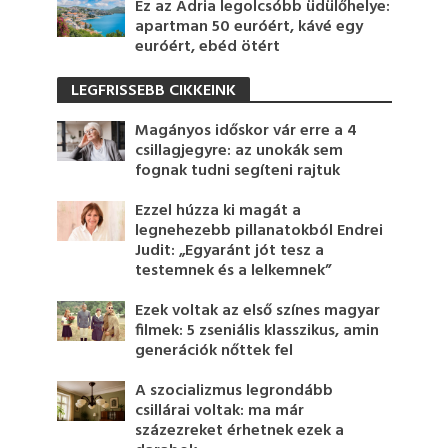
Ez az Adria legolcsóbb üdülőhelye:
apartman 50 euróért, kávé egy
euróért, ebéd ötért
LEGFRISSEBB CIKKEINK
Magányos időskor vár erre a 4
csillagjegyre: az unokák sem
fognak tudni segíteni rajtuk
Ezzel húzza ki magát a
legnehezebb pillanatokból Endrei
Judit: „Egyaránt jót tesz a
testemnek és a lelkemnek”
Ezek voltak az első színes magyar
filmek: 5 zseniális klasszikus, amin
generációk nőttek fel
A szocializmus legrondább
csillárai voltak: ma már
százezreket érhetnek ezek a