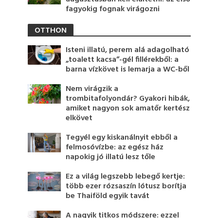
fagyokig fognak virágozni
OTTHON
Isteni illatú, perem alá adagolható
„toalett kacsa”-gél fillérekből: a
barna vízkövet is lemarja a WC-ből
Nem virágzik a
trombitafolyondár? Gyakori hibák,
amiket nagyon sok amatőr kertész
elkövet
Tegyél egy kiskanálnyit ebből a
felmosóvízbe: az egész ház
napokig jó illatú lesz tőle
Ez a világ legszebb lebegő kertje:
több ezer rózsaszín lótusz borítja
be Thaiföld egyik tavát
A nagyik titkos módszere: ezzel