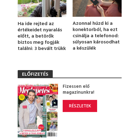
Azonnal húzd ki a
Ha ide rejted az
konektorból, ha ezt
értékeidet nyaralás
csinálja a telefonod:
előtt, a betörők
súlyosan károsodhat
biztos meg fogják
a készülék
találni: 3 bevált trükk
ELŐFIZETÉS
Fizessen elő
magazinunkra!
RÉSZLETEK