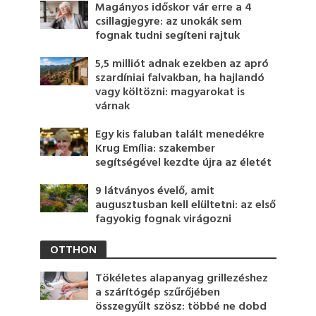
Magányos időskor vár erre a 4
csillagjegyre: az unokák sem
fognak tudni segíteni rajtuk
5,5 milliót adnak ezekben az apró
szardíniai falvakban, ha hajlandó
vagy költözni: magyarokat is
várnak
Egy kis faluban talált menedékre
Krug Emília: szakember
segítségével kezdte újra az életét
9 látványos évelő, amit
augusztusban kell elültetni: az első
fagyokig fognak virágozni
OTTHON
Tökéletes alapanyag grillezéshez
a szárítógép szűrőjében
összegyűlt szösz: többé ne dobd