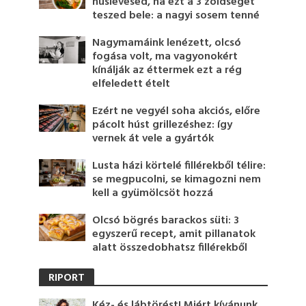
húslevesed, ha ezt a 3 zöldséget
teszed bele: a nagyi sosem tenné
Nagymamáink lenézett, olcsó
fogása volt, ma vagyonokért
kínálják az éttermek ezt a rég
elfeledett ételt
Ezért ne vegyél soha akciós, előre
pácolt húst grillezéshez: így
vernek át vele a gyártók
Lusta házi körtelé fillérekből télire:
se megpucolni, se kimagozni nem
kell a gyümölcsöt hozzá
Olcsó bögrés barackos süti: 3
egyszerű recept, amit pillanatok
alatt összedobhatsz fillérekből
RIPORT
Kéz- és lábtörést! Miért kívánunk