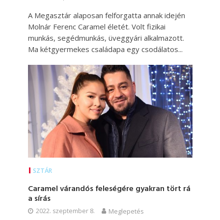
A Megasztár alaposan felforgatta annak idején
Molnár Ferenc Caramel életét. Volt fizikai
munkás, segédmunkás, üveggyári alkalmazott.
Ma kétgyermekes családapa egy csodálatos...
SZTÁR
Caramel várandós feleségére gyakran tört rá
a sírás
2022. szeptember 8.
Meglepetés