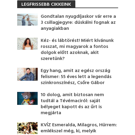
LEGFRISSEBB CIKKEINK
Gondtalan nyugdíjaskor vár erre a
3 csillagjegyre: dúskálni fognak az
anyagiakban
Kéz- és lábtörést! Miért kívánunk
rosszat, mi magyarok a fontos
dolgok előtt azoknak, akit
szeretünk?
Egy hang, amit az egész ország
felismer: 55 éves lett a legendás
szinkronszínész, Csőre Gábor
10 dolog, amit biztosan nem
tudtál a Tévémaciról: saját
bélyeget kapott és az űrt is
megjárta
KVÍZ Esmeralda, Milagros, Hürrem:
emlékszel még, ki, melyik