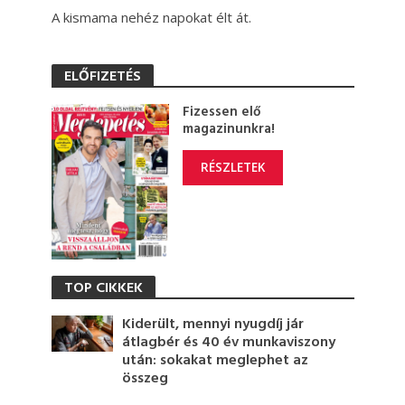
A kismama nehéz napokat élt át.
ELŐFIZETÉS
Fizessen elő
magazinunkra!
RÉSZLETEK
TOP CIKKEK
Kiderült, mennyi nyugdíj jár
átlagbér és 40 év munkaviszony
után: sokakat meglephet az
összeg