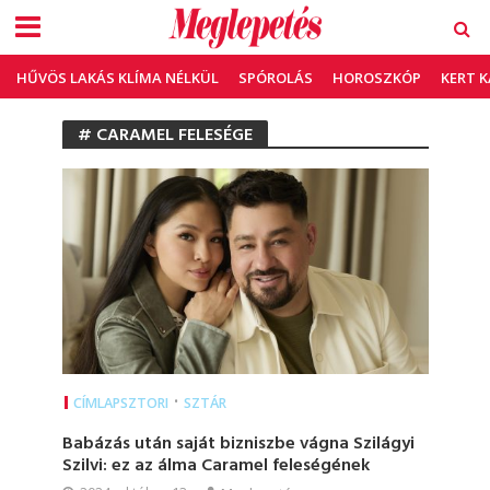
HŰVÖS LAKÁS KLÍMA NÉLKÜL
SPÓROLÁS
HOROSZKÓP
KERT 
# CARAMEL FELESÉGE
•
CÍMLAPSZTORI
SZTÁR
Babázás után saját bizniszbe vágna Szilágyi
Szilvi: ez az álma Caramel feleségének