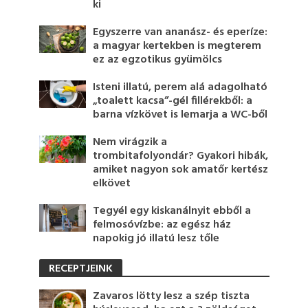
ki
Egyszerre van ananász- és eperíze:
a magyar kertekben is megterem
ez az egzotikus gyümölcs
Isteni illatú, perem alá adagolható
„toalett kacsa”-gél fillérekből: a
barna vízkövet is lemarja a WC-ből
Nem virágzik a
trombitafolyondár? Gyakori hibák,
amiket nagyon sok amatőr kertész
elkövet
Tegyél egy kiskanálnyit ebből a
felmosóvízbe: az egész ház
napokig jó illatú lesz tőle
RECEPTJEINK
Zavaros lötty lesz a szép tiszta