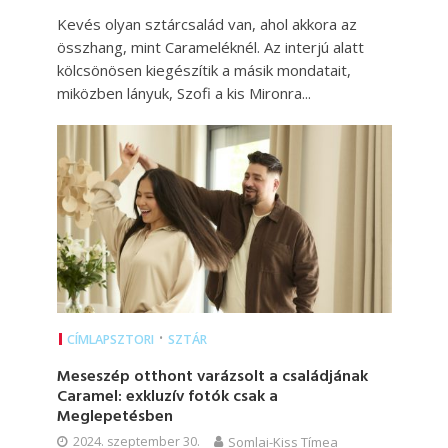
Kevés olyan sztárcsalád van, ahol akkora az
összhang, mint Carameléknél. Az interjú alatt
kölcsönösen kiegészítik a másik mondatait,
miközben lányuk, Szofi a kis Mironra...
•
CÍMLAPSZTORI
SZTÁR
Meseszép otthont varázsolt a családjának
Caramel: exkluzív fotók csak a
Meglepetésben
2024. szeptember 30.
Somlai-Kiss Tímea