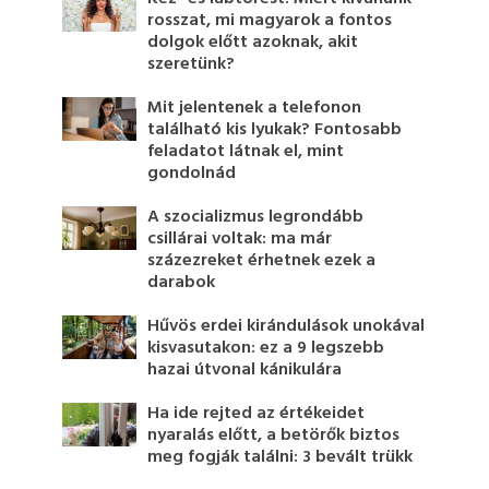
rosszat, mi magyarok a fontos
dolgok előtt azoknak, akit
szeretünk?
Mit jelentenek a telefonon
található kis lyukak? Fontosabb
feladatot látnak el, mint
gondolnád
A szocializmus legrondább
csillárai voltak: ma már
százezreket érhetnek ezek a
darabok
Hűvös erdei kirándulások unokával
kisvasutakon: ez a 9 legszebb
hazai útvonal kánikulára
Ha ide rejted az értékeidet
nyaralás előtt, a betörők biztos
meg fogják találni: 3 bevált trükk