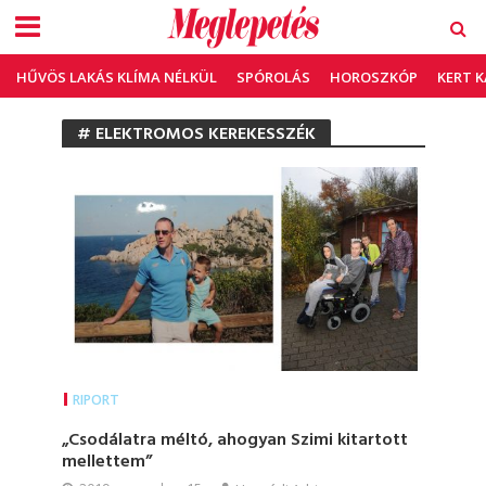
HŰVÖS LAKÁS KLÍMA NÉLKÜL
SPÓROLÁS
HOROSZKÓP
KERT 
# ELEKTROMOS KEREKESSZÉK
RIPORT
„Csodálatra méltó, ahogyan Szimi kitartott
mellettem”