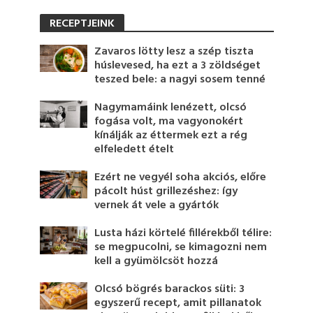
RECEPTJEINK
Zavaros lötty lesz a szép tiszta
húslevesed, ha ezt a 3 zöldséget
teszed bele: a nagyi sosem tenné
Nagymamáink lenézett, olcsó
fogása volt, ma vagyonokért
kínálják az éttermek ezt a rég
elfeledett ételt
Ezért ne vegyél soha akciós, előre
pácolt húst grillezéshez: így
vernek át vele a gyártók
Lusta házi körtelé fillérekből télire:
se megpucolni, se kimagozni nem
kell a gyümölcsöt hozzá
Olcsó bögrés barackos süti: 3
egyszerű recept, amit pillanatok