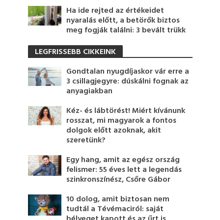
Ha ide rejted az értékeidet
nyaralás előtt, a betörők biztos
meg fogják találni: 3 bevált trükk
LEGFRISSEBB CIKKEINK
Gondtalan nyugdíjaskor vár erre a
3 csillagjegyre: dúskálni fognak az
anyagiakban
Kéz- és lábtörést! Miért kívánunk
rosszat, mi magyarok a fontos
dolgok előtt azoknak, akit
szeretünk?
Egy hang, amit az egész ország
felismer: 55 éves lett a legendás
szinkronszínész, Csőre Gábor
10 dolog, amit biztosan nem
tudtál a Tévémaciról: saját
bélyeget kapott és az űrt is