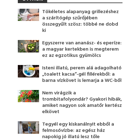
Tökéletes alapanyag grillezéshez
a szárítógép szűrőjében
összegyűlt szösz: többé ne dobd
ki
Egyszerre van ananász- és eperíze:
a magyar kertekben is megterem
ez az egzotikus gyümölcs
Isteni illatú, perem alá adagolható
„toalett kacsa”-gél fillérekből: a
barna vízkövet is lemarja a WC-ből
Nem virágzik a
trombitafolyondár? Gyakori hibák,
amiket nagyon sok amatőr kertész
elkövet
Tegyél egy kiskanálnyit ebből a
felmosóvízbe: az egész ház
napokig jó illatú lesz tőle