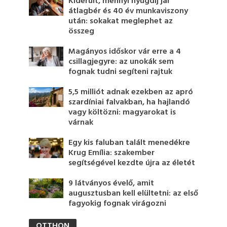
Kiderült, mennyi nyugdíj jár
átlagbér és 40 év munkaviszony
után: sokakat meglephet az
összeg
Magányos időskor vár erre a 4
csillagjegyre: az unokák sem
fognak tudni segíteni rajtuk
5,5 milliót adnak ezekben az apró
szardíniai falvakban, ha hajlandó
vagy költözni: magyarokat is
várnak
Egy kis faluban talált menedékre
Krug Emília: szakember
segítségével kezdte újra az életét
9 látványos évelő, amit
augusztusban kell elültetni: az első
fagyokig fognak virágozni
OTTHON