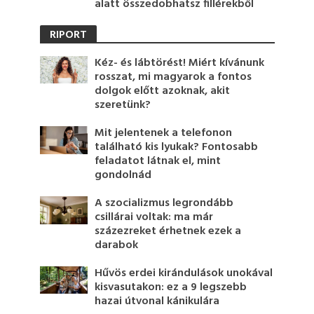
alatt összedobhatsz fillérekből
RIPORT
Kéz- és lábtörést! Miért kívánunk
rosszat, mi magyarok a fontos
dolgok előtt azoknak, akit
szeretünk?
Mit jelentenek a telefonon
található kis lyukak? Fontosabb
feladatot látnak el, mint
gondolnád
A szocializmus legrondább
csillárai voltak: ma már
százezreket érhetnek ezek a
darabok
Hűvös erdei kirándulások unokával
kisvasutakon: ez a 9 legszebb
hazai útvonal kánikulára