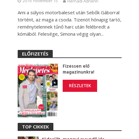
2019. november 15.
Hernádi Adrienn
Ami a súlyos motorbaleset után Sebők Gáborral
történt, az maga a csoda. Tizenöt hónapig tartó,
reménytelennek tűnő harc után felébredt a
kómából. Felesége, Simona végig olyan...
ELŐFIZETÉS
Fizessen elő
magazinunkra!
RÉSZLETEK
TOP CIKKEK