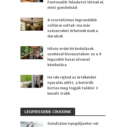
Fontosabb feladatot látnak el,
mint gondolnád
A szocializmus legrondább
csillárai voltak: ma már
százezreket érhetnek ezek a
darabok
Hűvös erdei kirándulások
unokával kisvasutakon: ez a 9
legszebb hazai útvonal
kánikulára
Ha ide rejted az értékeidet
nyaralás előtt, a betörők
biztos meg fogják találni: 3
bevált trükk
LEGFRISSEBB CIKKEINK
Gondtalan nyugdíjaskor vár