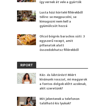
így vernek át vele a gyártók
Lusta házi körtelé fillérekből
télire: se megpucolni, se
kimagozni nem kell a
gyümölcsöt hozzá
Olcsó bögrés barackos süti: 3
egyszerű recept, amit
pillanatok alatt
összedobhatsz fillérekből
RIPORT
Kéz- és lábtörést! Miért
kívánunk rosszat, mi magyarok
a fontos dolgok előtt azoknak,
akit szeretünk?
Mit jelentenek a telefonon
található kis lyukak?