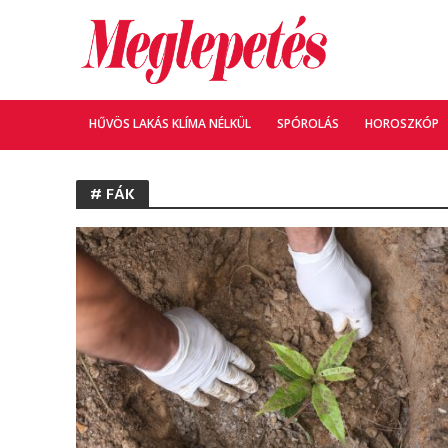
HŰVÖS LAKÁS KLÍMA NÉLKÜL
SPÓROLÁS
HOROSZKÓP
# FÁK