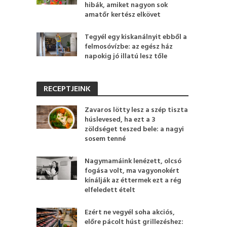
hibák, amiket nagyon sok
amatőr kertész elkövet
Tegyél egy kiskanálnyit ebből a
felmosóvízbe: az egész ház
napokig jó illatú lesz tőle
RECEPTJEINK
Zavaros lötty lesz a szép tiszta
húslevesed, ha ezt a 3
zöldséget teszed bele: a nagyi
sosem tenné
Nagymamáink lenézett, olcsó
fogása volt, ma vagyonokért
kínálják az éttermek ezt a rég
elfeledett ételt
Ezért ne vegyél soha akciós,
előre pácolt húst grillezéshez: