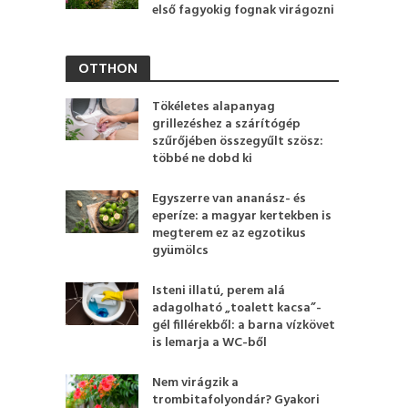
első fagyokig fognak virágozni
OTTHON
Tökéletes alapanyag
grillezéshez a szárítógép
szűrőjében összegyűlt szösz:
többé ne dobd ki
Egyszerre van ananász- és
eperíze: a magyar kertekben is
megterem ez az egzotikus
gyümölcs
Isteni illatú, perem alá
adagolható „toalett kacsa”-
gél fillérekből: a barna vízkövet
is lemarja a WC-ből
Nem virágzik a
trombitafolyondár? Gyakori