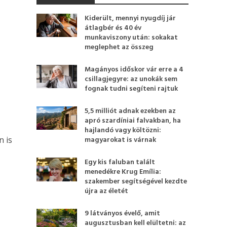
Kiderült, mennyi nyugdíj jár
átlagbér és 40 év
munkaviszony után: sokakat
meglephet az összeg
Magányos időskor vár erre a 4
csillagjegyre: az unokák sem
fognak tudni segíteni rajtuk
5,5 milliót adnak ezekben az
apró szardíniai falvakban, ha
hajlandó vagy költözni:
n is
magyarokat is várnak
Egy kis faluban talált
menedékre Krug Emília:
szakember segítségével kezdte
újra az életét
9 látványos évelő, amit
augusztusban kell elültetni: az