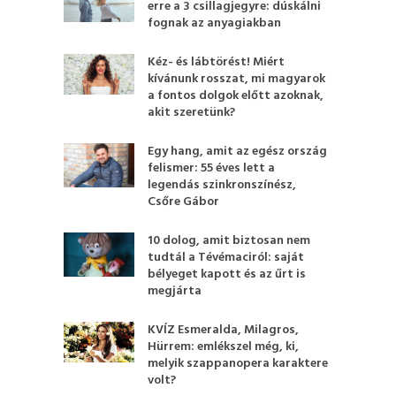
erre a 3 csillagjegyre: dúskálni
fognak az anyagiakban
Kéz- és lábtörést! Miért
kívánunk rosszat, mi magyarok
a fontos dolgok előtt azoknak,
akit szeretünk?
Egy hang, amit az egész ország
felismer: 55 éves lett a
legendás szinkronszínész,
Csőre Gábor
10 dolog, amit biztosan nem
tudtál a Tévémaciról: saját
bélyeget kapott és az űrt is
megjárta
KVÍZ Esmeralda, Milagros,
Hürrem: emlékszel még, ki,
melyik szappanopera karaktere
volt?