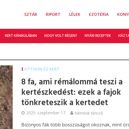
SZTÁR
RIPORT
LÉLEK
EZOTÉRIA
KONY
KERT KÁNIKULÁBAN
HOGY VOLT RÉGEN?
NYÁRI RECEPTEK
HÁZT
OTTHON ÉS KERT
8 fa, ami rémálommá teszi a
kertészkedést: ezek a fajok
tönkreteszik a kertedet
2025. szeptember 17.
Némedi Kincső
Bizonyos fák több bosszúságot okoznak, mint ör