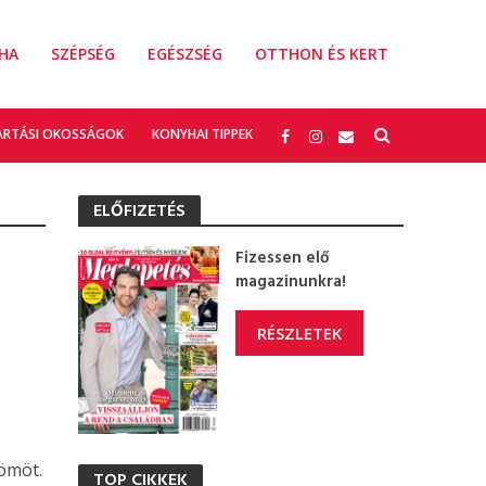
HA
SZÉPSÉG
EGÉSZSÉG
OTTHON ÉS KERT
ARTÁSI OKOSSÁGOK
KONYHAI TIPPEK
ELŐFIZETÉS
Fizessen elő
magazinunkra!
RÉSZLETEK
ömöt.
TOP CIKKEK