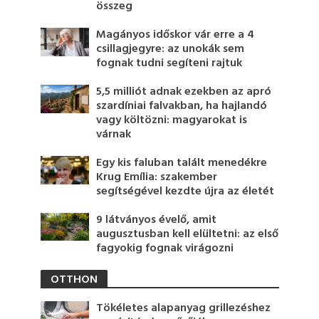
összeg
Magányos időskor vár erre a 4
csillagjegyre: az unokák sem
fognak tudni segíteni rajtuk
5,5 milliót adnak ezekben az apró
szardíniai falvakban, ha hajlandó
vagy költözni: magyarokat is
várnak
Egy kis faluban talált menedékre
Krug Emília: szakember
segítségével kezdte újra az életét
9 látványos évelő, amit
augusztusban kell elültetni: az első
fagyokig fognak virágozni
OTTHON
Tökéletes alapanyag grillezéshez