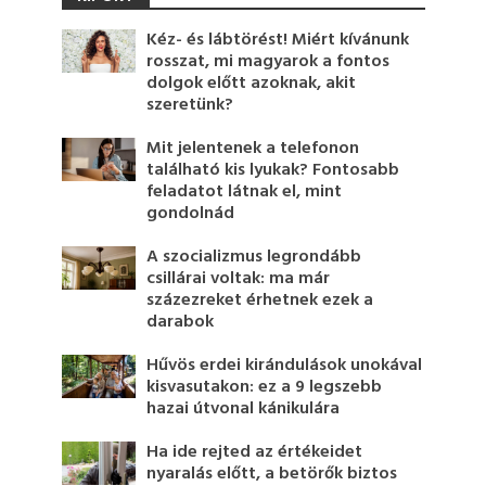
Kéz- és lábtörést! Miért kívánunk
rosszat, mi magyarok a fontos
dolgok előtt azoknak, akit
szeretünk?
Mit jelentenek a telefonon
található kis lyukak? Fontosabb
feladatot látnak el, mint
gondolnád
A szocializmus legrondább
csillárai voltak: ma már
százezreket érhetnek ezek a
darabok
Hűvös erdei kirándulások unokával
kisvasutakon: ez a 9 legszebb
hazai útvonal kánikulára
Ha ide rejted az értékeidet
nyaralás előtt, a betörők biztos