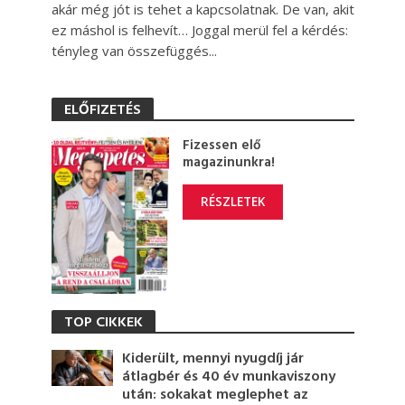
akár még jót is tehet a kapcsolatnak. De van, akit
ez máshol is felhevít… Joggal merül fel a kérdés:
tényleg van összefüggés...
ELŐFIZETÉS
Fizessen elő
magazinunkra!
RÉSZLETEK
TOP CIKKEK
Kiderült, mennyi nyugdíj jár
átlagbér és 40 év munkaviszony
után: sokakat meglephet az