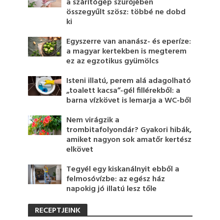
a szárítógép szűrőjében
összegyűlt szösz: többé ne dobd
ki
Egyszerre van ananász- és eperíze:
a magyar kertekben is megterem
ez az egzotikus gyümölcs
Isteni illatú, perem alá adagolható
„toalett kacsa”-gél fillérekből: a
barna vízkövet is lemarja a WC-ből
Nem virágzik a
trombitafolyondár? Gyakori hibák,
amiket nagyon sok amatőr kertész
elkövet
Tegyél egy kiskanálnyit ebből a
felmosóvízbe: az egész ház
napokig jó illatú lesz tőle
RECEPTJEINK