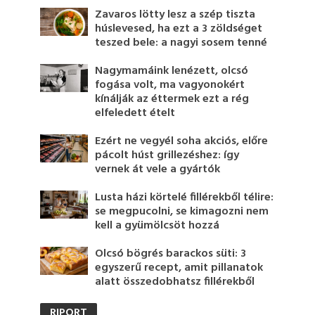
Zavaros lötty lesz a szép tiszta
húslevesed, ha ezt a 3 zöldséget
teszed bele: a nagyi sosem tenné
Nagymamáink lenézett, olcsó
fogása volt, ma vagyonokért
kínálják az éttermek ezt a rég
elfeledett ételt
Ezért ne vegyél soha akciós, előre
pácolt húst grillezéshez: így
vernek át vele a gyártók
Lusta házi körtelé fillérekből télire:
se megpucolni, se kimagozni nem
kell a gyümölcsöt hozzá
Olcsó bögrés barackos süti: 3
egyszerű recept, amit pillanatok
alatt összedobhatsz fillérekből
RIPORT