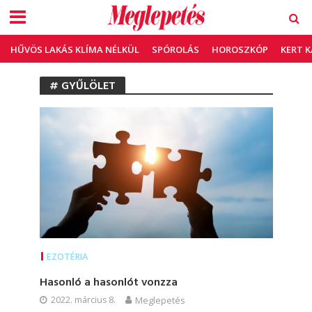
HŰVÖS LAKÁS KLÍMA NÉLKÜL
SPÓROLÁS
HOROSZKÓP
KERT 
# GYŰLÖLET
EZOTÉRIA
Hasonló a hasonlót vonzza
2022. március 8.
Meglepetés