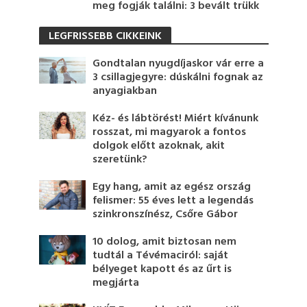
meg fogják találni: 3 bevált trükk
LEGFRISSEBB CIKKEINK
Gondtalan nyugdíjaskor vár erre a
3 csillagjegyre: dúskálni fognak az
anyagiakban
Kéz- és lábtörést! Miért kívánunk
rosszat, mi magyarok a fontos
dolgok előtt azoknak, akit
szeretünk?
Egy hang, amit az egész ország
felismer: 55 éves lett a legendás
szinkronszínész, Csőre Gábor
10 dolog, amit biztosan nem
tudtál a Tévémaciról: saját
bélyeget kapott és az űrt is
megjárta