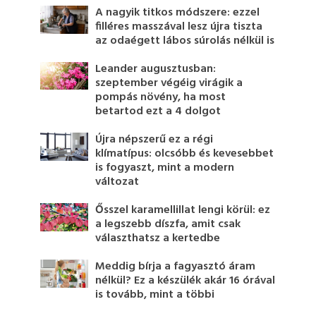
A nagyik titkos módszere: ezzel
filléres masszával lesz újra tiszta
az odaégett lábos súrolás nélkül is
Leander augusztusban:
szeptember végéig virágik a
pompás növény, ha most
betartod ezt a 4 dolgot
Újra népszerű ez a régi
klímatípus: olcsóbb és kevesebbet
is fogyaszt, mint a modern
változat
Ősszel karamellillat lengi körül: ez
a legszebb díszfa, amit csak
választhatsz a kertedbe
Meddig bírja a fagyasztó áram
nélkül? Ez a készülék akár 16 órával
is tovább, mint a többi