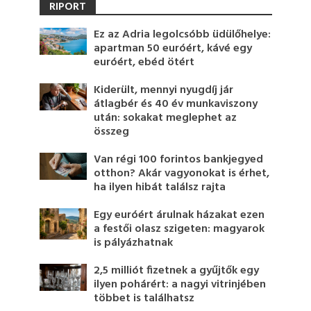
RIPORT
Ez az Adria legolcsóbb üdülőhelye:
apartman 50 euróért, kávé egy
euróért, ebéd ötért
Kiderült, mennyi nyugdíj jár
átlagbér és 40 év munkaviszony
után: sokakat meglephet az
összeg
Van régi 100 forintos bankjegyed
otthon? Akár vagyonokat is érhet,
ha ilyen hibát találsz rajta
Egy euróért árulnak házakat ezen
a festői olasz szigeten: magyarok
is pályázhatnak
2,5 milliót fizetnek a gyűjtők egy
ilyen pohárért: a nagyi vitrinjében
többet is találhatsz