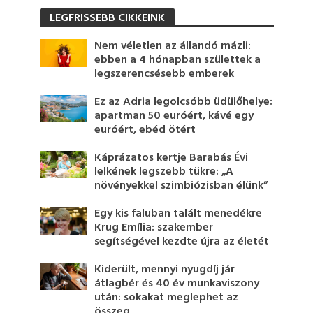
LEGFRISSEBB CIKKEINK
Nem véletlen az állandó mázli:
ebben a 4 hónapban születtek a
legszerencsésebb emberek
Ez az Adria legolcsóbb üdülőhelye:
apartman 50 euróért, kávé egy
euróért, ebéd ötért
Káprázatos kertje Barabás Évi
lelkének legszebb tükre: „A
növényekkel szimbiózisban élünk”
Egy kis faluban talált menedékre
Krug Emília: szakember
segítségével kezdte újra az életét
Kiderült, mennyi nyugdíj jár
átlagbér és 40 év munkaviszony
után: sokakat meglephet az
összeg