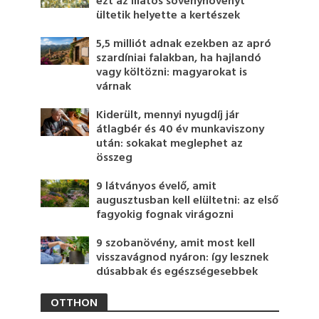
ezt az illatos sövénynövényt
ültetik helyette a kertészek
5,5 milliót adnak ezekben az apró
szardíniai falakban, ha hajlandó
vagy költözni: magyarokat is
várnak
Kiderült, mennyi nyugdíj jár
átlagbér és 40 év munkaviszony
után: sokakat meglephet az
összeg
9 látványos évelő, amit
augusztusban kell elültetni: az első
fagyokig fognak virágozni
9 szobanövény, amit most kell
visszavágnod nyáron: így lesznek
dúsabbak és egészségesebbek
OTTHON