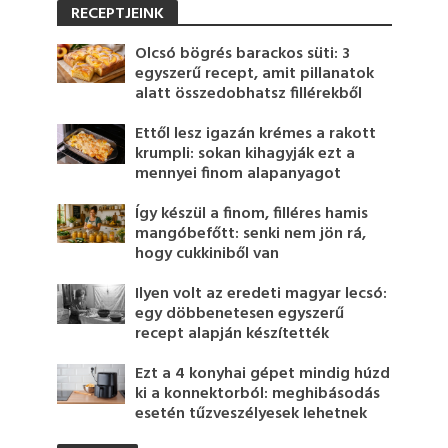
RECEPTJEINK
Olcsó bögrés barackos süti: 3
egyszerű recept, amit pillanatok
alatt összedobhatsz fillérekből
Ettől lesz igazán krémes a rakott
krumpli: sokan kihagyják ezt a
mennyei finom alapanyagot
Így készül a finom, filléres hamis
mangóbefőtt: senki nem jön rá,
hogy cukkiniből van
Ilyen volt az eredeti magyar lecsó:
egy döbbenetesen egyszerű
recept alapján készítették
Ezt a 4 konyhai gépet mindig húzd
ki a konnektorból: meghibásodás
esetén tűzveszélyesek lehetnek