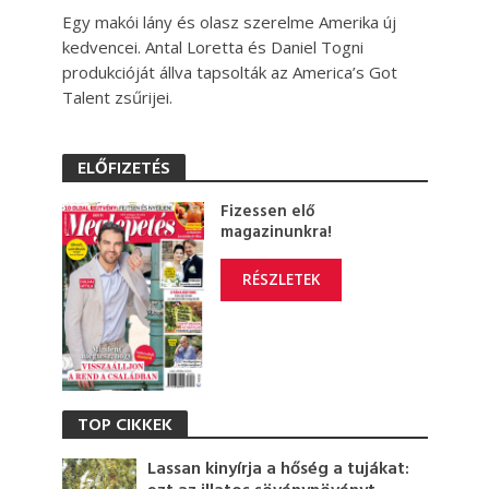
Egy makói lány és olasz szerelme Amerika új
kedvencei. Antal Loretta és Daniel Togni
produkcióját állva tapsolták az America’s Got
Talent zsűrijei.
ELŐFIZETÉS
Fizessen elő
magazinunkra!
RÉSZLETEK
TOP CIKKEK
Lassan kinyírja a hőség a tujákat: