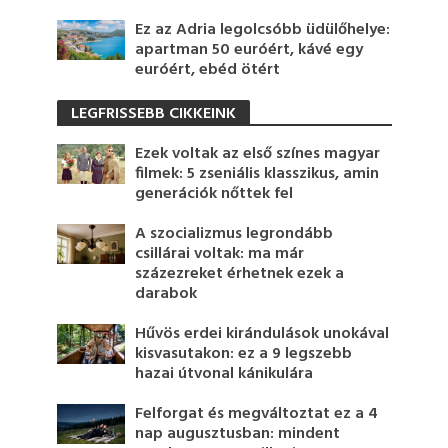
Ez az Adria legolcsóbb üdülőhelye:
apartman 50 euróért, kávé egy
euróért, ebéd ötért
LEGFRISSEBB CIKKEINK
Ezek voltak az első színes magyar
filmek: 5 zseniális klasszikus, amin
generációk nőttek fel
A szocializmus legrondább
csillárai voltak: ma már
százezreket érhetnek ezek a
darabok
Hűvös erdei kirándulások unokával
kisvasutakon: ez a 9 legszebb
hazai útvonal kánikulára
Felforgat és megváltoztat ez a 4
nap augusztusban: mindent