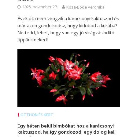
2025. november 27.
Kósa-Boda Veronika
Évek óta nem virágzik a karácsonyi kaktuszod és
már azon gondolkodsz, hogy kidobod a kukába?
Ne tedd, lehet, hogy van egy jó virágzásindító
tippünk neked!
OTTHON ÉS KERT
Egy héten belül bimbókat hoz a karácsonyi
kaktuszod, ha így gondozod: egy dolog kell