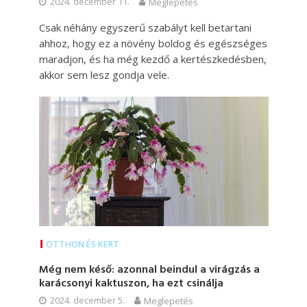
2024. december 11.
Meglepetés
Csak néhány egyszerű szabályt kell betartani
ahhoz, hogy ez a növény boldog és egészséges
maradjon, és ha még kezdő a kertészkedésben,
akkor sem lesz gondja vele.
OTTHON ÉS KERT
Még nem késő: azonnal beindul a virágzás a
karácsonyi kaktuszon, ha ezt csinálja
2024. december 5.
Meglepetés