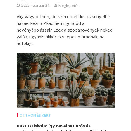
2025. február 21.
Meglepetés
Alig vagy otthon, de szeretnél dús dzsungelbe
hazaérkezni? Akad némi gondod a
növényápolással? Ezek a szobanövények neked
valók, ugyanis akkor is szépek maradnak, ha
hetekig...
OTTHON ÉS KERT
Kaktusziskola: így nevelhet erős és