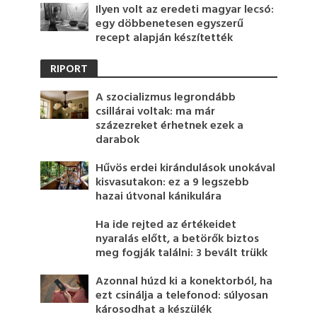
Ilyen volt az eredeti magyar lecsó:
egy döbbenetesen egyszerű
recept alapján készítették
RIPORT
A szocializmus legrondább
csillárai voltak: ma már
százezreket érhetnek ezek a
darabok
Hűvös erdei kirándulások unokával
kisvasutakon: ez a 9 legszebb
hazai útvonal kánikulára
Ha ide rejted az értékeidet
nyaralás előtt, a betörők biztos
meg fogják találni: 3 bevált trükk
Azonnal húzd ki a konektorból, ha
ezt csinálja a telefonod: súlyosan
károsodhat a készülék