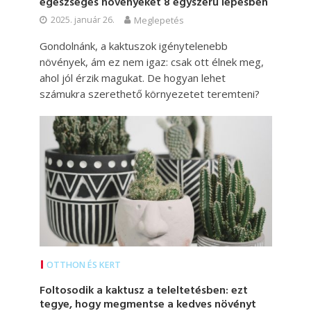
egészséges növényeket 8 egyszerű lépésben
2025. január 26.
Meglepetés
Gondolnánk, a kaktuszok igénytelenebb
növények, ám ez nem igaz: csak ott élnek meg,
ahol jól érzik magukat. De hogyan lehet
számukra szerethető környezetet teremteni?
OTTHON ÉS KERT
Foltosodik a kaktusz a teleltetésben: ezt
tegye, hogy megmentse a kedves növényt