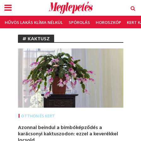
HŰVÖS LAKÁS KLÍMA NÉLKÜL
SPÓROLÁS
HOROSZKÓP
KERT 
# KAKTUSZ
OTTHON ÉS KERT
Azonnal beindul a bimbóképződés a
karácsonyi kaktuszodon: ezzel a keverékkel
locsold