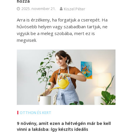
hozzá
2025. november 21.
Kiszel Péter
Arra is érzékeny, ha forgatjuk a cserepét. Ha
hűvösebb helyen vagy szabadban tartjuk, ne
vigyük be a meleg szobába, mert ez is
megviseli.
OTTHON ÉS KERT
9 növény, amit ezen a hétvégén már be kell
vinni a lakásba: így készíts ideális