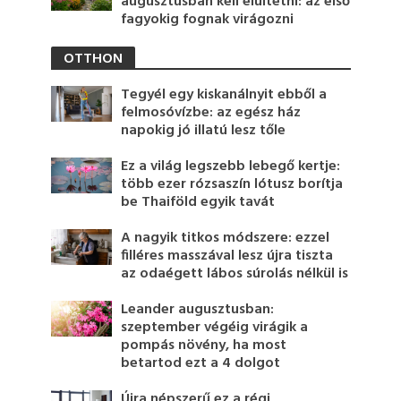
augusztusban kell elültetni: az első
fagyokig fognak virágozni
OTTHON
Tegyél egy kiskanálnyit ebből a
felmosóvízbe: az egész ház
napokig jó illatú lesz tőle
Ez a világ legszebb lebegő kertje:
több ezer rózsaszín lótusz borítja
be Thaiföld egyik tavát
A nagyik titkos módszere: ezzel
filléres masszával lesz újra tiszta
az odaégett lábos súrolás nélkül is
Leander augusztusban:
szeptember végéig virágik a
pompás növény, ha most
betartod ezt a 4 dolgot
Újra népszerű ez a régi