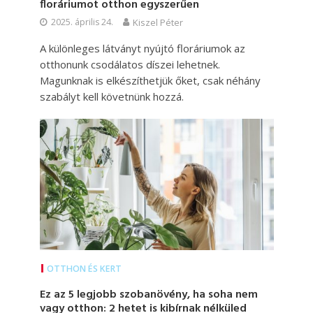
floráriumot otthon egyszerűen
2025. április 24.
Kiszel Péter
A különleges látványt nyújtó floráriumok az
otthonunk csodálatos díszei lehetnek.
Magunknak is elkészíthetjük őket, csak néhány
szabályt kell követnünk hozzá.
OTTHON ÉS KERT
Ez az 5 legjobb szobanövény, ha soha nem
vagy otthon: 2 hetet is kibírnak nélküled