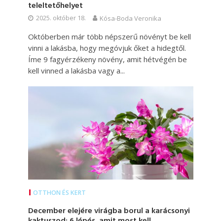
teleltetőhelyet
2025. október 18.
Kósa-Boda Veronika
Októberben már több népszerű növényt be kell
vinni a lakásba, hogy megóvjuk őket a hidegtől.
Íme 9 fagyérzékeny növény, amit hétvégén be
kell vinned a lakásba vagy a...
OTTHON ÉS KERT
December elejére virágba borul a karácsonyi
kaktuszod: 6 lépés, amit most kell