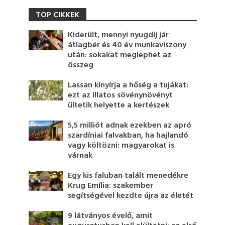
TOP CIKKEK
Kiderült, mennyi nyugdíj jár
átlagbér és 40 év munkaviszony
után: sokakat meglephet az
összeg
Lassan kinyírja a hőség a tujákat:
ezt az illatos sövénynövényt
ültetik helyette a kertészek
5,5 milliót adnak ezekben az apró
szardíniai falvakban, ha hajlandó
vagy költözni: magyarokat is
várnak
Egy kis faluban talált menedékre
Krug Emília: szakember
segítségével kezdte újra az életét
9 látványos évelő, amit