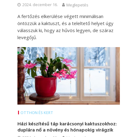
2024. december 16.
Meglepetés
A fertőzés elkerülése végett minimálisan
öntözzük a kaktuszt, és a teleltető helyet úgy
válasszuk ki, hogy az hűvös legyen, de száraz
levegőjű.
OTTHON ÉS KERT
Házi készítésű táp karácsonyi kaktuszokhoz:
duplára nő a növény és hónapokig virágzik