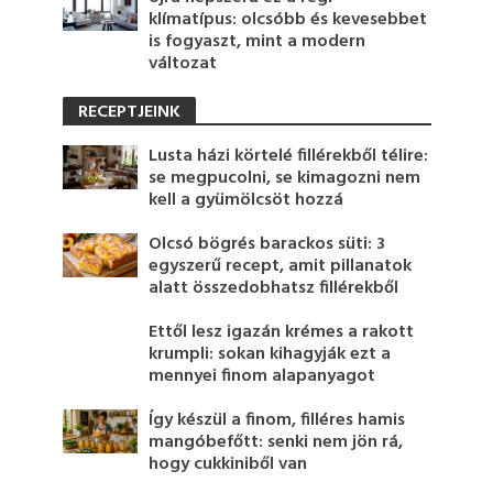
klímatípus: olcsóbb és kevesebbet
is fogyaszt, mint a modern
változat
RECEPTJEINK
Lusta házi körtelé fillérekből télire:
se megpucolni, se kimagozni nem
kell a gyümölcsöt hozzá
Olcsó bögrés barackos süti: 3
egyszerű recept, amit pillanatok
alatt összedobhatsz fillérekből
Ettől lesz igazán krémes a rakott
krumpli: sokan kihagyják ezt a
mennyei finom alapanyagot
Így készül a finom, filléres hamis
mangóbefőtt: senki nem jön rá,
hogy cukkiniből van