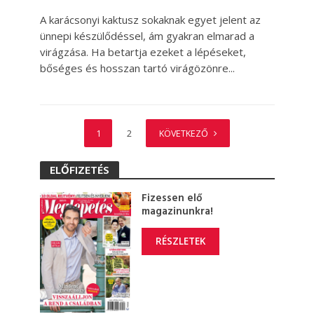
A karácsonyi kaktusz sokaknak egyet jelent az
ünnepi készülődéssel, ám gyakran elmarad a
virágzása. Ha betartja ezeket a lépéseket,
bőséges és hosszan tartó virágözönre...
1
2
KÖVETKEZŐ
ELŐFIZETÉS
Fizessen elő
magazinunkra!
RÉSZLETEK