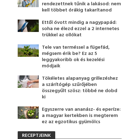
rendezettnek tűnik a lakásod: nem
kell többet órákig takarítanod
Ettől óvott mindig a nagypapád:
soha ne élezd ezzel a 2 internetes
trükkel az ollókat
Tele van terméssel a fügefád,
mégsem érik be? Ez az 5
leggyakoribb ok és kezelési
módjaik
Tökéletes alapanyag grillezéshez
a szárítógép szűrőjében
összegyűlt szösz: többé ne dobd
ki
Egyszerre van ananász- és eperíze:
a magyar kertekben is megterem
ez az egzotikus gyümölcs
RECEPTJEINK