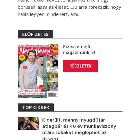
borúsan lássa az életet. Lilu arra törekszik, hogy
hálás legyen mindenért, ami...
ELŐFIZETÉS
Fizessen elő
magazinunkra!
RÉSZLETEK
TOP CIKKEK
Kiderült, mennyi nyugdíj jár
átlagbér és 40 év munkaviszony
után: sokakat meglephet az
összeg