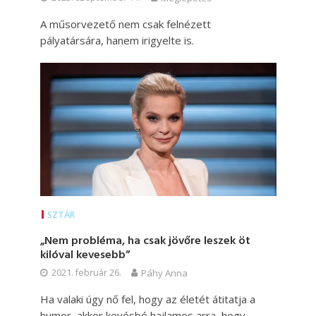
A műsorvezető nem csak felnézett
pályatársára, hanem irigyelte is.
SZTÁR
„Nem probléma, ha csak jövőre leszek öt
kilóval kevesebb”
2021. február 26.
Páhy Anna
Ha valaki úgy nő fel, hogy az életét átitatja a
humor, akkor kevésbé hajlamos arra, hogy