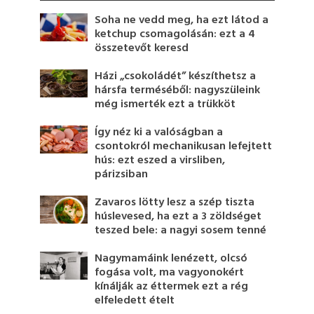
Soha ne vedd meg, ha ezt látod a
ketchup csomagolásán: ezt a 4
összetevőt keresd
Házi „csokoládét” készíthetsz a
hársfa terméséből: nagyszüleink
még ismerték ezt a trükköt
Így néz ki a valóságban a
csontokról mechanikusan lefejtett
hús: ezt eszed a virsliben,
párizsiban
Zavaros lötty lesz a szép tiszta
húslevesed, ha ezt a 3 zöldséget
teszed bele: a nagyi sosem tenné
Nagymamáink lenézett, olcsó
fogása volt, ma vagyonokért
kínálják az éttermek ezt a rég
elfeledett ételt