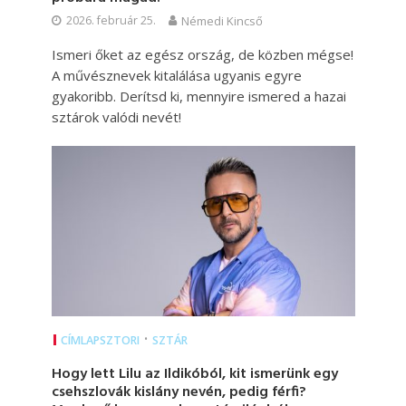
2026. február 25.
Némedi Kincső
Ismeri őket az egész ország, de közben mégse!
A művésznevek kitalálása ugyanis egyre
gyakoribb. Derítsd ki, mennyire ismered a hazai
sztárok valódi nevét!
•
CÍMLAPSZTORI
SZTÁR
Hogy lett Lilu az Ildikóból, kit ismerünk egy
csehszlovák kislány nevén, pedig férfi?