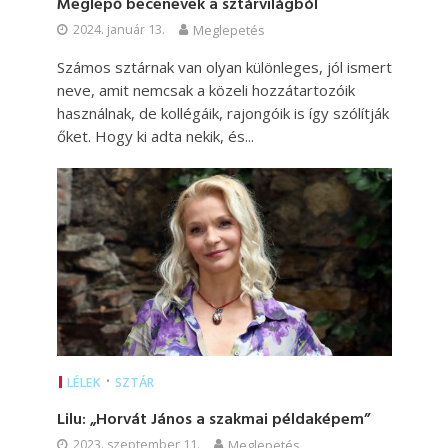
Meglepő becenevek a sztárvilágból
2024. január 13.
Meglepetés
Számos sztárnak van olyan különleges, jól ismert
neve, amit nemcsak a közeli hozzátartozóik
használnak, de kollégáik, rajongóik is így szólítják
őket. Hogy ki adta nekik, és...
•
LÉLEK
SZTÁR
Lilu: „Horvát János a szakmai példaképem”
2023. szeptember 11.
Meglepetés