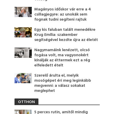
Magányos időskor vár erre a 4
csillagjegyre: az unokák sem
fognak tudni segíteni rajtuk
Egy kis faluban talált menedékre
Krug Emília: szakember
segítségével kezdte újra az életét
Nagymamáink lenézett, olcsó
fogása volt, ma vagyonokért
kínálják az éttermek ezt a rég
elfeledett ételt
Szerelő árulta el, melyik
mosógépet éri meg leginkább
megvenni: a válasz sokakat
meglephet
OTTHON
5 perces rutin, amitől mindig