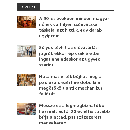
RIPORT
A 90-es években minden magyar
nőnek volt ilyen csúnyácska
táskája: azt hittük, egy darab
Egyiptom
Súlyos tévhit az elővásárlási
jogról: ekkor lép csak életbe
ingatlaneladáskor az ügyvéd
szerint
Hatalmas érték bújhat meg a
padláson: ezért ne dobd ki a
megörökölt antik mechanikus
faliórát
Messze ez a legmegbízhatóbb
használt autó: 20 évnél is tovább
bírja alattad, pár százezerért
megveheted