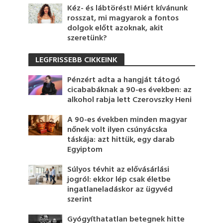
Kéz- és lábtörést! Miért kívánunk
rosszat, mi magyarok a fontos
dolgok előtt azoknak, akit
szeretünk?
LEGFRISSEBB CIKKEINK
Pénzért adta a hangját tátogó
cicababáknak a 90-es években: az
alkohol rabja lett Czerovszky Heni
A 90-es években minden magyar
nőnek volt ilyen csúnyácska
táskája: azt hittük, egy darab
Egyiptom
Súlyos tévhit az elővásárlási
jogról: ekkor lép csak életbe
ingatlaneladáskor az ügyvéd
szerint
Gyógyíthatatlan betegnek hitte