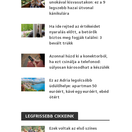
unokával kisvasutakon: ez a 9
legszebb hazai útvonal
kánikulára
Ha ide rejted az értékeidet
nyaralás előtt, a betörők
biztos meg fogják találni: 3
bevált trükk
Azonnal húzd ki a konektorból,
ha ezt csinálja a telefonod:
súlyosan károsodhat a készülék
Ez az Adria legolcsóbb
üdülőhelye: apartman 50
euróért, kávé egy euróért, ebéd
ötért
LEGFRISSEBB CIKKEINK
Ezek voltak az első színes