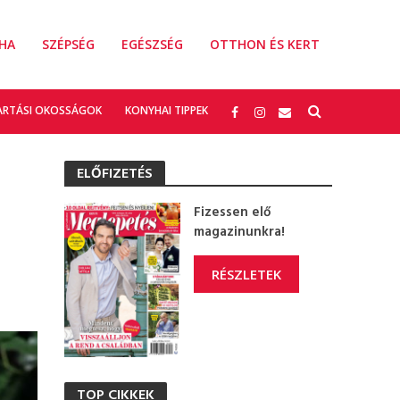
HA
SZÉPSÉG
EGÉSZSÉG
OTTHON ÉS KERT
ARTÁSI OKOSSÁGOK
KONYHAI TIPPEK
ELŐFIZETÉS
Fizessen elő
magazinunkra!
RÉSZLETEK
TOP CIKKEK