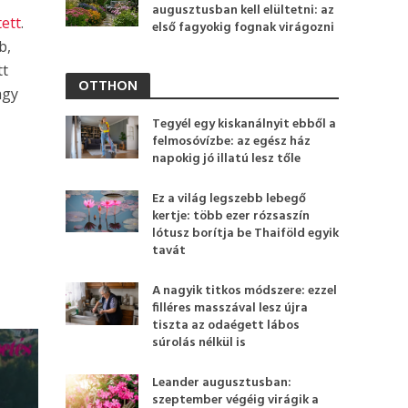
augusztusban kell elültetni: az
ett
.
első fagyokig fognak virágozni
b,
tt
OTTHON
agy
Tegyél egy kiskanálnyit ebből a
felmosóvízbe: az egész ház
napokig jó illatú lesz tőle
Ez a világ legszebb lebegő
kertje: több ezer rózsaszín
lótusz borítja be Thaiföld egyik
tavát
A nagyik titkos módszere: ezzel
filléres masszával lesz újra
tiszta az odaégett lábos
súrolás nélkül is
Leander augusztusban:
szeptember végéig virágik a