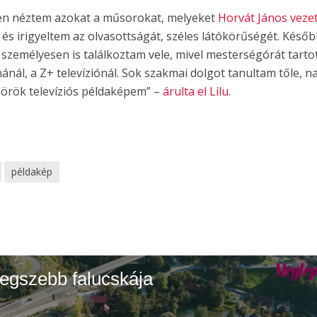
sen néztem azokat a műsorokat, melyeket
Horvát János vezet
s irigyeltem az olvasottságát, széles látókörűségét. Későb
zemélyesen is találkoztam vele, mivel mesterségórát tarto
nál, a Z+ televíziónál. Sok szakmai dolgot tanultam tőle, n
z örök televíziós példaképem” –
árulta el Lilu
.
példakép
legszebb falucskája