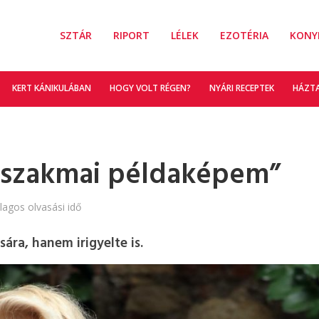
SZTÁR
RIPORT
LÉLEK
EZOTÉRIA
KONY
KERT KÁNIKULÁBAN
HOGY VOLT RÉGEN?
NYÁRI RECEPTEK
HÁZT
 a szakmai példaképem”
lagos olvasási idő
ára, hanem irigyelte is.