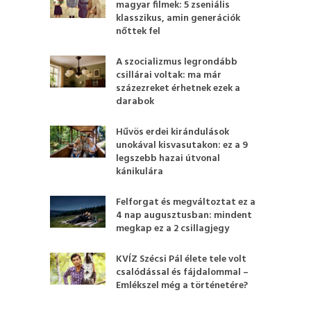
magyar filmek: 5 zseniális
klasszikus, amin generációk
nőttek fel
A szocializmus legrondább
csillárai voltak: ma már
százezreket érhetnek ezek a
darabok
Hűvös erdei kirándulások
unokával kisvasutakon: ez a 9
legszebb hazai útvonal
kánikulára
Felforgat és megváltoztat ez a
4 nap augusztusban: mindent
megkap ez a 2 csillagjegy
KVÍZ Szécsi Pál élete tele volt
csalódással és fájdalommal –
Emlékszel még a történetére?