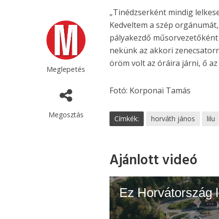
„Tinédzserként mindig lelke
Kedveltem a szép orgánumát, é
pályakezdő műsorvezetőként s
nekünk az akkori zenecsatorná
öröm volt az óráira járni, ő a
Meglepetés
Fotó: Korponai Tamás
Megosztás
Címkék:
horváth jános
lilu
Ajánlott videó
Ez Horvátország 