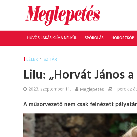
HŰVÖS LAKÁS KLÍMA NÉLKÜL
SPÓROLÁS
HOROSZKÓP
•
LÉLEK
SZTÁR
Lilu: „Horvát János
2023. szeptember 11.
Meglepetés
1 perc az át
A műsorvezető nem csak felnézett pályatárs