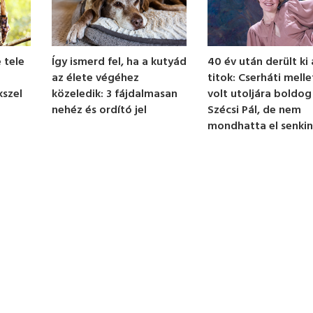
 tele
40 év után derült ki 
Így ismerd fel, ha a kutyád
titok: Cserháti melle
az élete végéhez
kszel
volt utoljára boldog
közeledik: 3 fájdalmasan
Szécsi Pál, de nem
nehéz és ordító jel
mondhatta el senki