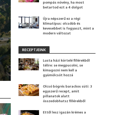
pompás növény, ha most
betartod ezt a 4 dolgot
Újra népszerű ez a régi
klímatípus: olcsóbb és
kevesebbet is fogyaszt, mint a
modern változat
RECEPTJEINK
Lusta házi körtelé fillérekből
télire: se megpucolni, se
kimagozni nem kell a
gyümölcsöt hozzá
Olcsó bögrés barackos süti: 3
egyszerű recept, amit
pillanatok alatt
összedobhatsz fillérekből
Ettől lesz igazán krémes a