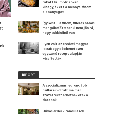
rakott krumpli: sokan
kihagyják ezt a mennyei finom
alapanyagot
a
Így készül a finom, filléres hamis
tt
mangóbefőtt: senki nem jön rá,
hogy cukkiniből van
Ilyen volt az eredeti magyar
nek
lecsó: egy döbbenetesen
egyszerű recept alapján
készítették
RIPORT
A szocializmus legrondább
csillárai voltak: ma már
százezreket érhetnek ezek a
darabok
Hűvös erdei kirándulások