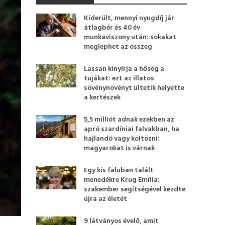
Kiderült, mennyi nyugdíj jár
átlagbér és 40 év
munkaviszony után: sokakat
meglephet az összeg
Lassan kinyírja a hőség a
tujákat: ezt az illatos
sövénynövényt ültetik helyette
a kertészek
5,5 milliót adnak ezekben az
apró szardíniai falvakban, ha
hajlandó vagy költözni:
magyarokat is várnak
Egy kis faluban talált
menedékre Krug Emília:
szakember segítségével kezdte
újra az életét
9 látványos évelő, amit