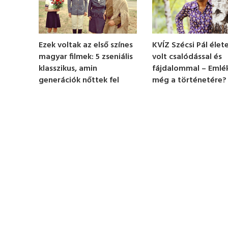
o
f
1
m
i
n
KVÍZ Szécsi Pál élete
Ezek voltak az első színes
u
volt csalódással és
magyar filmek: 5 zseniális
t
e
fájdalommal – Emlé
klasszikus, amin
,
még a történetére?
generációk nőttek fel
2
3
s
e
c
o
n
d
s
V
o
l
u
m
e
0
%