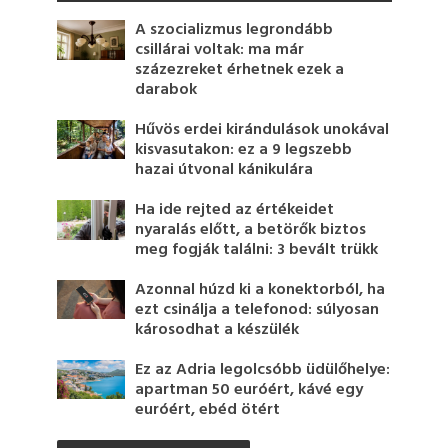
A szocializmus legrondább
csillárai voltak: ma már
százezreket érhetnek ezek a
darabok
Hűvös erdei kirándulások unokával
kisvasutakon: ez a 9 legszebb
hazai útvonal kánikulára
Ha ide rejted az értékeidet
nyaralás előtt, a betörők biztos
meg fogják találni: 3 bevált trükk
Azonnal húzd ki a konektorból, ha
ezt csinálja a telefonod: súlyosan
károsodhat a készülék
Ez az Adria legolcsóbb üdülőhelye:
apartman 50 euróért, kávé egy
euróért, ebéd ötért