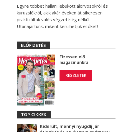
Egyre többet hallani lebukott álorvosokról és
kuruzslókról, akik akár éveken át sikeresen
praktizáltak valós végzettség nélkül.
Utánajártunk, miként kerülhetjük el őket!
ELŐFIZETÉS
Fizessen elő
magazinunkra!
RÉSZLETEK
TOP CIKKEK
Kiderült, mennyi nyugdíj jár