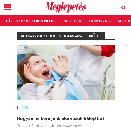
HŰVÖS LAKÁS KLÍMA NÉLKÜL
SPÓROLÁS
HOROSZKÓP
KERT 
# MAGYAR ORVOSI KAMARA ELNÖKE
LÉLEK
Hogyan ne kerüljünk álorvosok hálójába?
2019. április 18.
Szurovecz Kitti