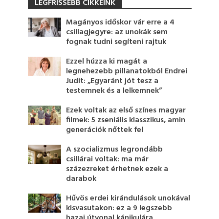
LEGFRISSEBB CIKKEINK
Magányos időskor vár erre a 4
csillagjegyre: az unokák sem
fognak tudni segíteni rajtuk
Ezzel húzza ki magát a
legnehezebb pillanatokból Endrei
Judit: „Egyaránt jót tesz a
testemnek és a lelkemnek”
Ezek voltak az első színes magyar
filmek: 5 zseniális klasszikus, amin
generációk nőttek fel
A szocializmus legrondább
csillárai voltak: ma már
százezreket érhetnek ezek a
darabok
Hűvös erdei kirándulások unokával
kisvasutakon: ez a 9 legszebb
hazai útvonal kánikulára