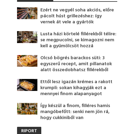
Ezért ne vegyél soha akciós, előre
pácolt húst grillezéshez: így
vernek át vele a gyártók
Lusta házi körtelé fillérekből télire:
se megpucolni, se kimagozni nem
kell a gyümölcsöt hozzá
Olcsó bögrés barackos süti: 3
egyszerű recept, amit pillanatok
alatt összedobhatsz fillérekből
Ettől lesz igazán krémes a rakott
krumpli: sokan kihagyják ezt a
mennyei finom alapanyagot
Így készül a finom, filléres hamis
mangóbefőtt: senki nem jön rá,
hogy cukkiniből van
RIPORT