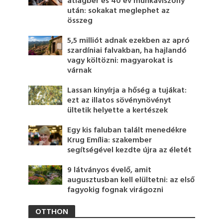
átlagbér és 40 év munkaviszony
után: sokakat meglephet az
összeg
5,5 milliót adnak ezekben az apró
szardíniai falvakban, ha hajlandó
vagy költözni: magyarokat is
várnak
Lassan kinyírja a hőség a tujákat:
ezt az illatos sövénynövényt
ültetik helyette a kertészek
Egy kis faluban talált menedékre
Krug Emília: szakember
segítségével kezdte újra az életét
9 látványos évelő, amit
augusztusban kell elültetni: az első
fagyokig fognak virágozni
OTTHON