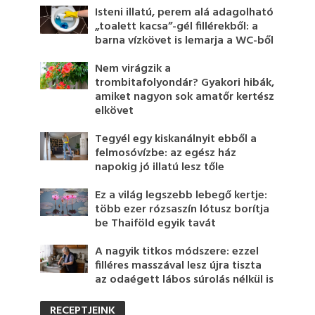
Isteni illatú, perem alá adagolható
„toalett kacsa”-gél fillérekből: a
barna vízkövet is lemarja a WC-ből
Nem virágzik a
trombitafolyondár? Gyakori hibák,
amiket nagyon sok amatőr kertész
elkövet
Tegyél egy kiskanálnyit ebből a
felmosóvízbe: az egész ház
napokig jó illatú lesz tőle
Ez a világ legszebb lebegő kertje:
több ezer rózsaszín lótusz borítja
be Thaiföld egyik tavát
A nagyik titkos módszere: ezzel
filléres masszával lesz újra tiszta
az odaégett lábos súrolás nélkül is
RECEPTJEINK