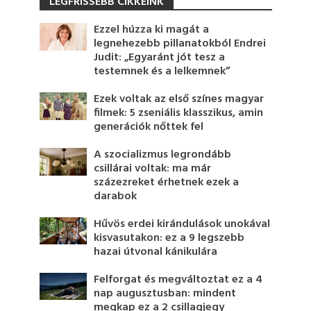
LEGFRISSEBB CIKKEINK
Ezzel húzza ki magát a
legnehezebb pillanatokból Endrei
Judit: „Egyaránt jót tesz a
testemnek és a lelkemnek”
Ezek voltak az első színes magyar
filmek: 5 zseniális klasszikus, amin
generációk nőttek fel
A szocializmus legrondább
csillárai voltak: ma már
százezreket érhetnek ezek a
darabok
Hűvös erdei kirándulások unokával
kisvasutakon: ez a 9 legszebb
hazai útvonal kánikulára
Felforgat és megváltoztat ez a 4
nap augusztusban: mindent
megkap ez a 2 csillagjegy