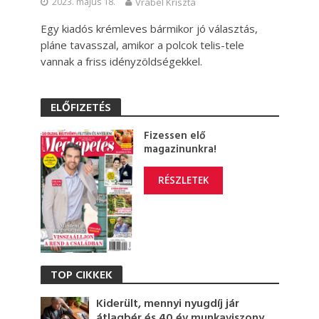
2023. május 18.
Vrábel Kriszta
Egy kiadós krémleves bármikor jó választás,
pláne tavasszal, amikor a polcok telis-tele
vannak a friss idényzöldségekkel.
ELŐFIZETÉS
Fizessen elő
magazinunkra!
RÉSZLETEK
TOP CIKKEK
Kiderült, mennyi nyugdíj jár
átlagbér és 40 év munkaviszony