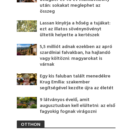
után: sokakat meglephet az
összeg
Lassan kinyírja a hőség a tujákat:
ezt az illatos sövénynövényt
ültetik helyette a kertészek
5,5 milliót adnak ezekben az apró
szardíniai falvakban, ha hajlandó
vagy költözni: magyarokat is
várnak
Egy kis faluban talált menedékre
Krug Emília: szakember
segítségével kezdte újra az életét
9 látványos évelő, amit
augusztusban kell elültetni: az első
fagyokig fognak virágozni
OTTHON