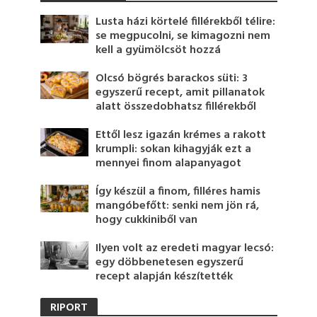
Lusta házi körtelé fillérekből télire:
se megpucolni, se kimagozni nem
kell a gyümölcsöt hozzá
Olcsó bögrés barackos süti: 3
egyszerű recept, amit pillanatok
alatt összedobhatsz fillérekből
Ettől lesz igazán krémes a rakott
krumpli: sokan kihagyják ezt a
mennyei finom alapanyagot
Így készül a finom, filléres hamis
mangóbefőtt: senki nem jön rá,
hogy cukkiniből van
Ilyen volt az eredeti magyar lecsó:
egy döbbenetesen egyszerű
recept alapján készítették
RIPORT