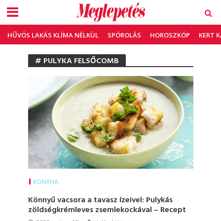
HŰVÖS LAKÁS KLÍMA NÉLKÜL
SPÓROLÁS
HOROSZKÓP
KERT 
# PULYKA FELSŐCOMB
KONYHA
Könnyű vacsora a tavasz ízeivel: Pulykás
zöldségkrémleves zsemlekockával – Recept