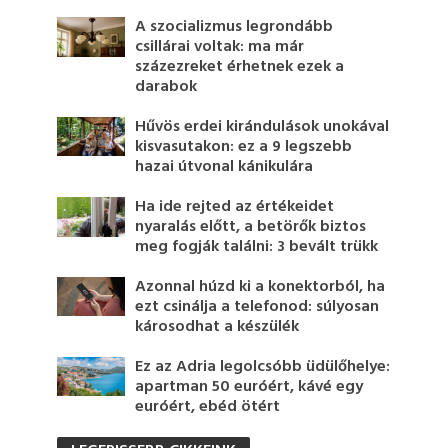
A szocializmus legrondább
csillárai voltak: ma már
százezreket érhetnek ezek a
darabok
Hűvös erdei kirándulások unokával
kisvasutakon: ez a 9 legszebb
hazai útvonal kánikulára
Ha ide rejted az értékeidet
nyaralás előtt, a betörők biztos
meg fogják találni: 3 bevált trükk
Azonnal húzd ki a konektorból, ha
ezt csinálja a telefonod: súlyosan
károsodhat a készülék
Ez az Adria legolcsóbb üdülőhelye:
apartman 50 euróért, kávé egy
euróért, ebéd ötért