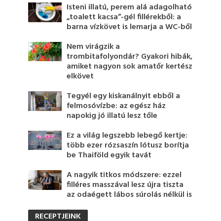
Isteni illatú, perem alá adagolható
„toalett kacsa”-gél fillérekből: a
barna vízkövet is lemarja a WC-ből
Nem virágzik a
trombitafolyondár? Gyakori hibák,
amiket nagyon sok amatőr kertész
elkövet
Tegyél egy kiskanálnyit ebből a
felmosóvízbe: az egész ház
napokig jó illatú lesz tőle
Ez a világ legszebb lebegő kertje:
több ezer rózsaszín lótusz borítja
be Thaiföld egyik tavát
A nagyik titkos módszere: ezzel
filléres masszával lesz újra tiszta
az odaégett lábos súrolás nélkül is
RECEPTJEINK