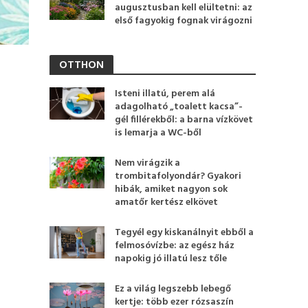
augusztusban kell elültetni: az
első fagyokig fognak virágozni
OTTHON
Isteni illatú, perem alá
adagolható „toalett kacsa”-
gél fillérekből: a barna vízkövet
is lemarja a WC-ből
Nem virágzik a
trombitafolyondár? Gyakori
hibák, amiket nagyon sok
amatőr kertész elkövet
Tegyél egy kiskanálnyit ebből a
felmosóvízbe: az egész ház
napokig jó illatú lesz tőle
Ez a világ legszebb lebegő
kertje: több ezer rózsaszín