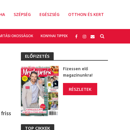
HA
SZÉPSÉG
EGÉSZSÉG
OTTHON ÉS KERT
ARTÁSI OKOSSÁGOK
KONYHAI TIPPEK
ELŐFIZETÉS
Fizessen elő
magazinunkra!
RÉSZLETEK
friss
TOP CIKKEK