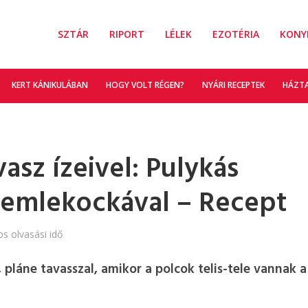
SZTÁR
RIPORT
LÉLEK
EZOTÉRIA
KONY
KERT KÁNIKULÁBAN
HOGY VOLT RÉGEN?
NYÁRI RECEPTEK
HÁZT
asz ízeivel: Pulykás
semlekockával – Recept
os olvasási idő
pláne tavasszal, amikor a polcok telis-tele vannak a 