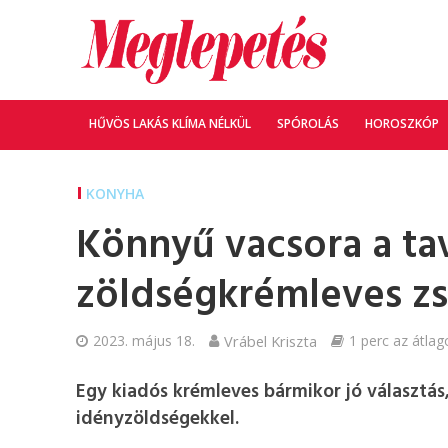
HŰVÖS LAKÁS KLÍMA NÉLKÜL
SPÓROLÁS
HOROSZKÓP
KONYHA
Könnyű vacsora a tav
zöldségkrémleves z
2023. május 18.
Vrábel Kriszta
1 perc az átlag
Egy kiadós krémleves bármikor jó választás, 
idényzöldségekkel.