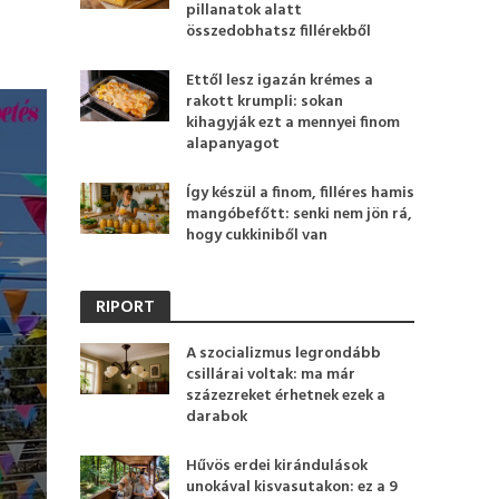
pillanatok alatt
összedobhatsz fillérekből
Ettől lesz igazán krémes a
rakott krumpli: sokan
kihagyják ezt a mennyei finom
alapanyagot
Így készül a finom, filléres hamis
mangóbefőtt: senki nem jön rá,
hogy cukkiniből van
RIPORT
A szocializmus legrondább
csillárai voltak: ma már
százezreket érhetnek ezek a
darabok
Hűvös erdei kirándulások
unokával kisvasutakon: ez a 9