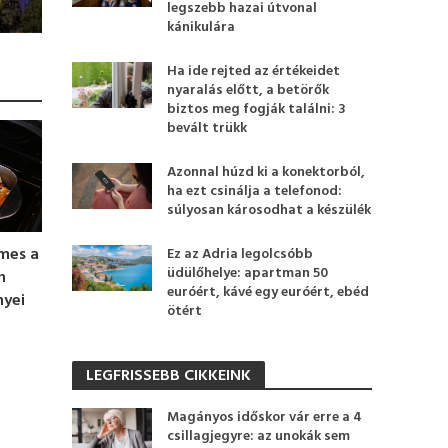
legszebb hazai útvonal
kánikulára
Ha ide rejted az értékeidet
nyaralás előtt, a betörők
biztos meg fogják találni: 3
bevált trükk
Azonnal húzd ki a konektorból,
ha ezt csinálja a telefonod:
súlyosan károsodhat a készülék
émes a
Ez az Adria legolcsóbb
üdülőhelye: apartman 50
n
euróért, kávé egy euróért, ebéd
nyei
ötért
LEGFRISSEBB CIKKEINK
Magányos időskor vár erre a 4
csillagjegyre: az unokák sem