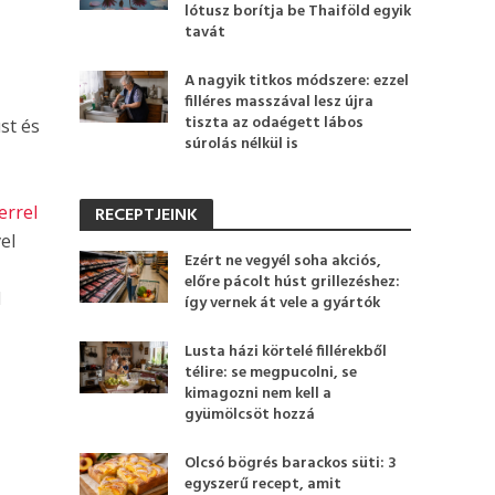
lótusz borítja be Thaiföld egyik
tavát
A nagyik titkos módszere: ezzel
filléres masszával lesz újra
tiszta az odaégett lábos
st és
súrolás nélkül is
errel
RECEPTJEINK
el
Ezért ne vegyél soha akciós,
előre pácolt húst grillezéshez:
l
így vernek át vele a gyártók
Lusta házi körtelé fillérekből
télire: se megpucolni, se
kimagozni nem kell a
gyümölcsöt hozzá
Olcsó bögrés barackos süti: 3
egyszerű recept, amit