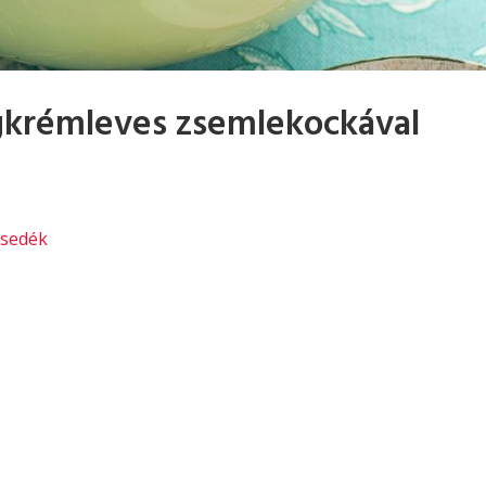
gkrémleves zsemlekockával
esedék