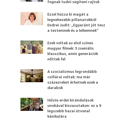
fognak tudni segíteni rajtuk
Ezzel húzza ki magát a
legnehezebb pillanatokból
Endrei Judit: „Egyaránt jót tesz
a testemnek és a lelkemnek”
Ezek voltak az első színes
magyar filmek: 5 zseniális
klasszikus, amin generációk
nőttek fel
A szocializmus legrondább
csillárai voltak: ma már
százezreket érhetnek ezek a
darabok
Hűvös erdei kirándulások
unokával kisvasutakon: ez a 9
legszebb hazai útvonal
kánikulára