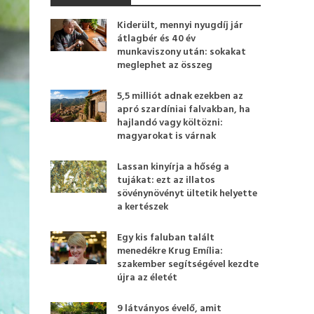
Kiderült, mennyi nyugdíj jár
átlagbér és 40 év
munkaviszony után: sokakat
meglephet az összeg
5,5 milliót adnak ezekben az
apró szardíniai falvakban, ha
hajlandó vagy költözni:
magyarokat is várnak
Lassan kinyírja a hőség a
tujákat: ezt az illatos
sövénynövényt ültetik helyette
a kertészek
Egy kis faluban talált
menedékre Krug Emília:
szakember segítségével kezdte
újra az életét
9 látványos évelő, amit