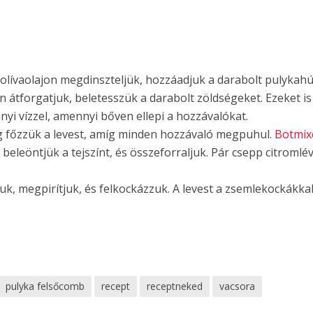
 olívaolajon megdinszteljük, hozzáadjuk a darabolt pulykahú
n átforgatjuk, beletesszük a darabolt zöldségeket. Ezeket is
nyi vízzel, amennyi bőven ellepi a hozzávalókat.
ig főzzük a levest, amíg minden hozzávaló megpuhul.
Botmix
 beleöntjük a tejszínt, és összeforraljuk. Pár csepp citromlév
juk, megpirítjuk, és felkockázzuk. A levest a zsemlekockákka
pulyka felsőcomb
recept
receptneked
vacsora