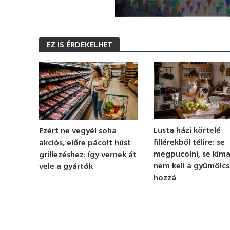
0
s
e
EZ IS ÉRDEKELHET
c
o
n
d
s
o
f
1
m
i
n
Lusta házi körtelé
Ezért ne vegyél soha
u
fillérekből télire: se
akciós, előre pácolt húst
t
e
megpucolni, se kim
grillezéshez: így vernek át
,
nem kell a gyümölcs
vele a gyártók
3
hozzá
1
s
e
c
o
n
d