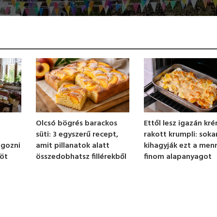
Olcsó bögrés barackos
Ettől lesz igazán kr
süti: 3 egyszerű recept,
rakott krumpli: soka
amit pillanatok alatt
kihagyják ezt a men
agozni
összedobhatsz fillérekből
finom alapanyagot
öt