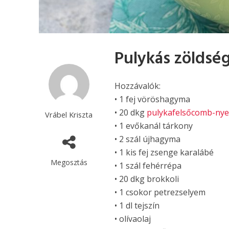
Pulykás zöldsé
Hozzávalók:
• 1 fej vöröshagyma
• 20 dkg
pulykafelsőcomb-ny
Vrábel Kriszta
• 1 evőkanál tárkony
• 2 szál újhagyma
• 1 kis fej zsenge karalábé
Megosztás
• 1 szál fehérrépa
• 20 dkg brokkoli
• 1 csokor petrezselyem
• 1 dl tejszín
• olívaolaj