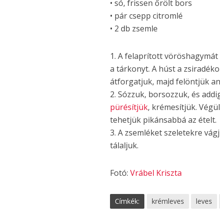
• só, frissen őrölt bors
• pár csepp citromlé
• 2 db zsemle
1. A felaprított vöröshagymát
a tárkonyt. A húst a zsiradéko
átforgatjuk, majd felöntjük an
2. Sózzuk, borsozzuk, és add
pürésítjük
, krémesítjük. Végül
tehetjük pikánsabbá az ételt.
3. A zsemléket szeletekre vág
tálaljuk.
Fotó:
Vrábel Kriszta
Címkék:
krémleves
leves