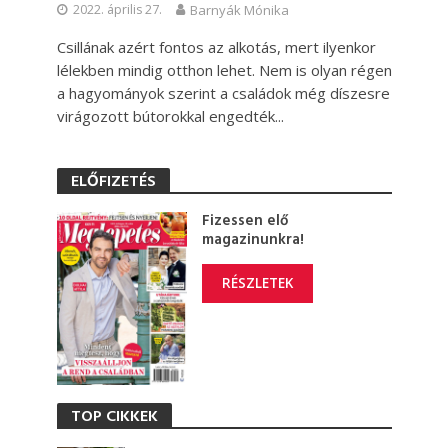
2022. április 27.
Barnyák Mónika
Csillának azért fontos az alkotás, mert ilyenkor
lélekben mindig otthon lehet. Nem is olyan régen
a hagyományok szerint a családok még díszesre
virágozott bútorokkal engedték...
ELŐFIZETÉS
Fizessen elő
magazinunkra!
RÉSZLETEK
TOP CIKKEK