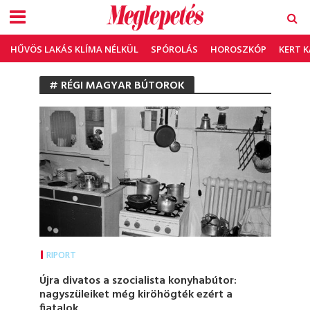
HŰVÖS LAKÁS KLÍMA NÉLKÜL
SPÓROLÁS
HOROSZKÓP
KERT 
# RÉGI MAGYAR BÚTOROK
RIPORT
Újra divatos a szocialista konyhabútor:
nagyszüleiket még kiröhögték ezért a
fiatalok