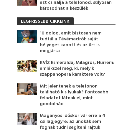
ezt csinálja a telefonod: súlyosan
károsodhat a készülék
LEGFRISSEBB CIKKEINK
10 dolog, amit biztosan nem
tudtál a Tévémaciról: saját
bélyeget kapott és az űrt is
megjárta
KVÍZ Esmeralda, Milagros, Hürrem:
emlékszel még, ki, melyik
szappanopera karaktere volt?
Mit jelentenek a telefonon
található kis lyukak? Fontosabb
feladatot látnak el, mint
gondolnád
Magányos időskor vár erre a 4
csillagjegyre: az unokák sem
fognak tudni segíteni rajtuk