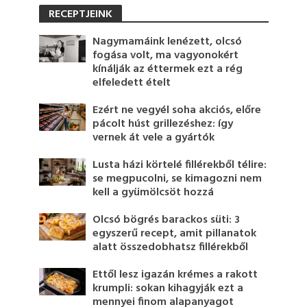
RECEPTJEINK
Nagymamáink lenézett, olcsó
fogása volt, ma vagyonokért
kínálják az éttermek ezt a rég
elfeledett ételt
Ezért ne vegyél soha akciós, előre
pácolt húst grillezéshez: így
vernek át vele a gyártók
Lusta házi körtelé fillérekből télire:
se megpucolni, se kimagozni nem
kell a gyümölcsöt hozzá
Olcsó bögrés barackos süti: 3
egyszerű recept, amit pillanatok
alatt összedobhatsz fillérekből
Ettől lesz igazán krémes a rakott
krumpli: sokan kihagyják ezt a
mennyei finom alapanyagot