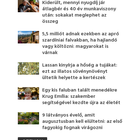
Kiderült, mennyi nyugdíj jár
átlagbér és 40 év munkaviszony
után: sokakat meglephet az
összeg
5,5 milliót adnak ezekben az apró
szardíniai falvakban, ha hajlandó
vagy költözni: magyarokat is
várnak
Lassan kinyírja a hőség a tujákat:
ezt az illatos sövénynövényt
ültetik helyette a kertészek
Egy kis faluban talált menedékre
Krug Emília: szakember
segítségével kezdte újra az életét
9 látványos évelő, amit
augusztusban kell elültetni: az első
fagyokig fognak virágozni