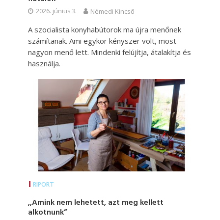
2026. június 3.
Némedi Kincső
A szocialista konyhabútorok ma újra menőnek
számítanak. Ami egykor kényszer volt, most
nagyon menő lett. Mindenki felújítja, átalakítja és
használja.
RIPORT
,,Amink nem lehetett, azt meg kellett
alkotnunk”