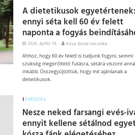
A dietetikusok egyetértenek
ennyi séta kell 60 év felett
naponta a fogyás beindításáh
2026. április 18.
Kósa-Boda Veronika
Ahhoz, hogy 60 év felett is tudjunk fogyni, semmi
szükség megerőltető futásra, sétára viszont anná
inkább. Összegyűjtöttük, hogy mit ajánlanak a
dietetikusok.
EGÉSZSÉG
Nesze neked farsangi evés-iv
ennyit kellene sétálnod egye
kósza fánk elégetéséhez