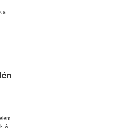
k a
dén
nelem
k. A