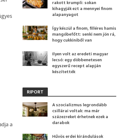
rakott krumpli: sokan
kihagyják ezt a mennyei finom
alapanyagot
ügyes
Így készül a finom, filléres hamis
mangóbefőtt: senki nem jön rá,
hogy cukkiniből van
Ilyen volt az eredeti magyar
lecsó: egy döbbenetesen
egyszerű recept alapján
készítették
RIPORT
A szocializmus legrondább
csillárai voltak: ma már
százezreket érhetnek ezek a
darabok
adja a
Hűvös erdei kirándulások