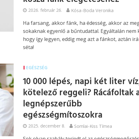
2026. február 26.
Kósa-Boda Veronika
Ha farsang, akkor fánk, ha édesség, akkor az me
sokaknak egyenlő a bűntudattal. Egyáltalán nem k
hogy így legyen, eddig meg azt a fánkot, aztán irá
séta!
EGÉSZSÉG
10 000 lépés, napi két liter víz
kötelező reggeli? Rácáfoltak 
legnépszerűbb
egészségmítoszokra
2025. december 8.
Somlai-Kiss Tímea
Sok olyan szabály terjedt el az egészségmegőrzés