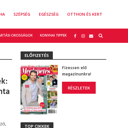
HA
SZÉPSÉG
EGÉSZSÉG
OTTHON ÉS KERT
ARTÁSI OKOSSÁGOK
KONYHAI TIPPEK
ELŐFIZETÉS
Fizessen elő
magazinunkra!
k:
RÉSZLETEK
nta
zó,
TOP CIKKEK