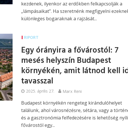
kezdenek, ilyenkor az erdőkben felkapcsolják a
„lámpásaikat”. Ha szeretnénk megfigyelni ezekne
különleges bogaraknak a rajzását...
RIPORT
Egy órányira a fővárostól: 7
mesés helyszín Budapest
környékén, amit látnod kell i
tavasszal
2025. április 27.
Marx Reni
Budapest környékén rengeteg kirándulóhelyet
találunk, ahol városnézésre, sétára, vagy a törté
és a gasztronómia felfedezésére is lehetőség nyíli
fővárostól egy...