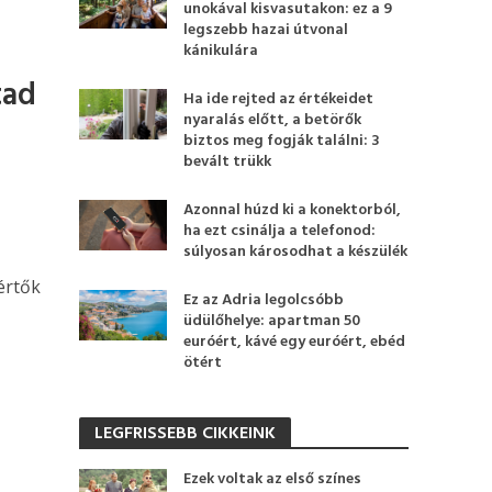
unokával kisvasutakon: ez a 9
legszebb hazai útvonal
kánikulára
tad
Ha ide rejted az értékeidet
nyaralás előtt, a betörők
biztos meg fogják találni: 3
bevált trükk
Azonnal húzd ki a konektorból,
ha ezt csinálja a telefonod:
súlyosan károsodhat a készülék
értők
Ez az Adria legolcsóbb
üdülőhelye: apartman 50
euróért, kávé egy euróért, ebéd
ötért
LEGFRISSEBB CIKKEINK
Ezek voltak az első színes