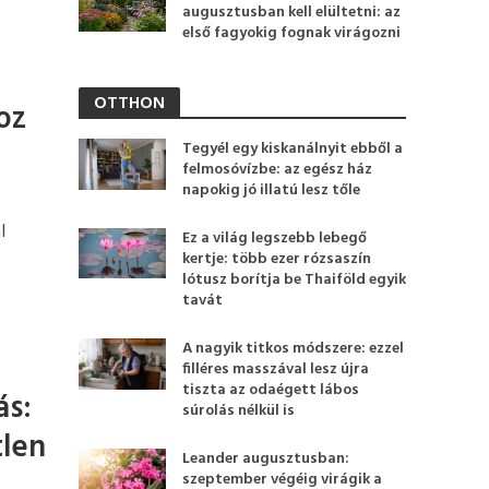
augusztusban kell elültetni: az
:
első fagyokig fognak virágozni
OTTHON
oz
Tegyél egy kiskanálnyit ebből a
felmosóvízbe: az egész ház
napokig jó illatú lesz tőle
l
Ez a világ legszebb lebegő
kertje: több ezer rózsaszín
lótusz borítja be Thaiföld egyik
tavát
A nagyik titkos módszere: ezzel
filléres masszával lesz újra
tiszta az odaégett lábos
ás:
súrolás nélkül is
tlen
Leander augusztusban:
szeptember végéig virágik a