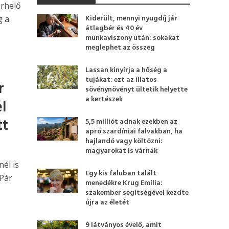
erhelő
Kiderült, mennyi nyugdíj jár
g a
átlagbér és 40 év
munkaviszony után: sokakat
meglephet az összeg
Lassan kinyírja a hőség a
tujákat: ezt az illatos
r
sövénynövényt ültetik helyette
a kertészek
l
tt
5,5 milliót adnak ezekben az
apró szardíniai falvakban, ha
hajlandó vagy költözni:
magyarokat is várnak
él is
Egy kis faluban talált
 Pár
menedékre Krug Emília:
szakember segítségével kezdte
újra az életét
9 látványos évelő, amit