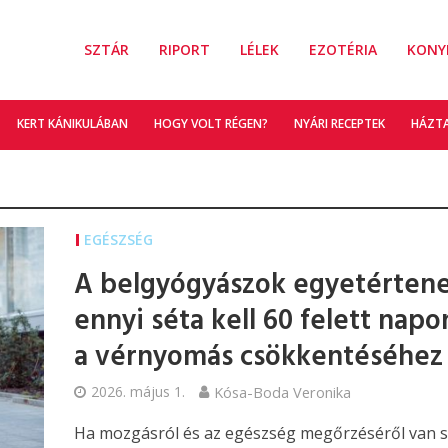
SZTÁR
RIPORT
LÉLEK
EZOTÉRIA
KONY
KERT KÁNIKULÁBAN
HOGY VOLT RÉGEN?
NYÁRI RECEPTEK
HÁZT
EGÉSZSÉG
A belgyógyászok egyetértene
ennyi séta kell 60 felett napo
a vérnyomás csökkentéséhez
2026. május 1.
Kósa-Boda Veronika
Ha mozgásról és az egészség megőrzéséről van s