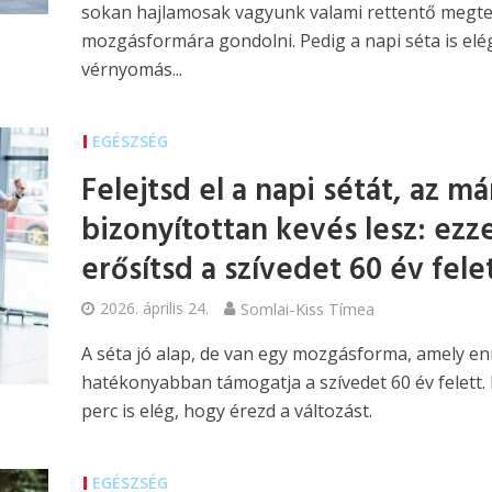
sokan hajlamosak vagyunk valami rettentő megt
mozgásformára gondolni. Pedig a napi séta is elé
vérnyomás...
EGÉSZSÉG
Felejtsd el a napi sétát, az má
bizonyítottan kevés lesz: ezze
erősítsd a szívedet 60 év fele
2026. április 24.
Somlai-Kiss Tímea
A séta jó alap, de van egy mozgásforma, amely enn
hatékonyabban támogatja a szívedet 60 év felett.
perc is elég, hogy érezd a változást.
EGÉSZSÉG