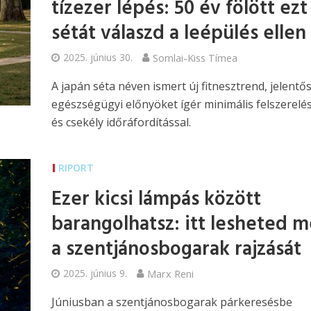
tízezer lépés: 50 év fölött ezt
sétát válaszd a leépülés ellen
2025. június 30.
Somlai-Kiss Tímea
A japán séta néven ismert új fitnesztrend, jelentő
egészségügyi előnyöket ígér minimális felszerelés
és csekély időráfordítással.
RIPORT
Ezer kicsi lámpás között
barangolhatsz: itt lesheted 
a szentjánosbogarak rajzását
2025. június 9.
Marx Reni
Júniusban a szentjánosbogarak párkeresésbe