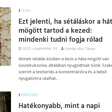
LÉLEK
Ezt jelenti, ha sétáláskor a há
mögött tartod a kezed:
mindenki tudni fogja rólad
2025. szeptember 24.
Somlai-Kiss Tímea
Akinek sétálás közben a keze a háta mögött van
összekulcsolva, általában nyugodtnak tűnik. Szak
szerint a testtartás a koncentrációra és a belső
nyugalomra utalhat...
EGÉSZSÉG
Hatékonyabb, mint a napi