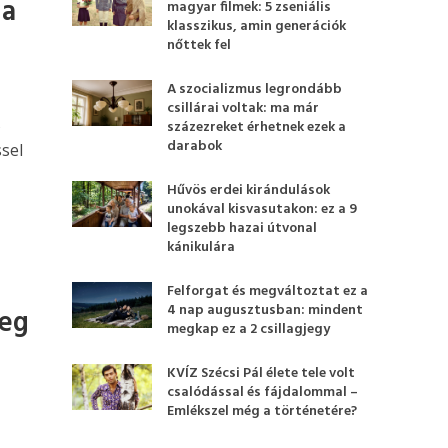
 a
magyar filmek: 5 zseniális
klasszikus, amin generációk
nőttek fel
A szocializmus legrondább
csillárai voltak: ma már
s
százezreket érhetnek ezek a
darabok
sel
Hűvös erdei kirándulások
unokával kisvasutakon: ez a 9
legszebb hazai útvonal
kánikulára
Felforgat és megváltoztat ez a
4 nap augusztusban: mindent
meg
megkap ez a 2 csillagjegy
KVÍZ Szécsi Pál élete tele volt
csalódással és fájdalommal –
Emlékszel még a történetére?