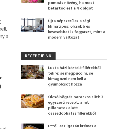
pompás növény, ha most
betartod ezt a 4 dolgot
Újra népszerű ez a régi
g
klímatípus: olcsóbb és
ell,
kevesebbet is fogyaszt, mint a
ny a
modern változat
RECEPTJEINK
Lusta házi körtelé fillérekből
,
télire: se megpucolni, se
kimagozni nem kell a
a
gyümölcsöt hozzá
Olcsó bögrés barackos süti: 3
egyszerű recept, amit
pillanatok alatt
összedobhatsz fillérekből
Ettől lesz igazán krémes a
sel