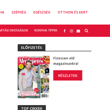
HA
SZÉPSÉG
EGÉSZSÉG
OTTHON ÉS KERT
ARTÁSI OKOSSÁGOK
KONYHAI TIPPEK
ELŐFIZETÉS
Fizessen elő
magazinunkra!
RÉSZLETEK
TOP CIKKEK