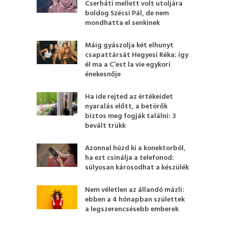
Cserháti mellett volt utoljára
boldog Szécsi Pál, de nem
mondhatta el senkinek
Máig gyászolja két elhunyt
csapattársát Hegyesi Réka: így
él ma a C’est la vie egykori
énekesnője
Ha ide rejted az értékeidet
nyaralás előtt, a betörők
biztos meg fogják találni: 3
bevált trükk
Azonnal húzd ki a konektorból,
ha ezt csinálja a telefonod:
súlyosan károsodhat a készülék
Nem véletlen az állandó mázli:
ebben a 4 hónapban születtek
a legszerencsésebb emberek