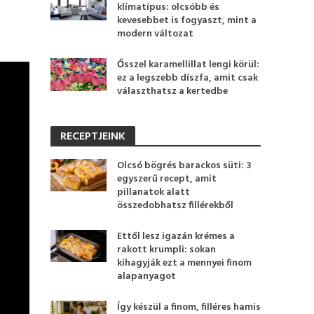
klímatípus: olcsóbb és
kevesebbet is fogyaszt, mint a
modern változat
Ősszel karamellillat lengi körül:
ez a legszebb díszfa, amit csak
választhatsz a kertedbe
RECEPTJEINK
Olcsó bögrés barackos süti: 3
egyszerű recept, amit
pillanatok alatt
összedobhatsz fillérekből
Ettől lesz igazán krémes a
rakott krumpli: sokan
kihagyják ezt a mennyei finom
alapanyagot
Így készül a finom, filléres hamis