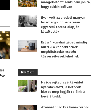
mangóbefőtt: senki nem jön rá,
hogy cukkiniből van
Ilyen volt az eredeti magyar
lecsó: egy döbbenetesen
egyszerű recept alapján
készítették
Ezt a 4 konyhai gépet mindig
húzd ki a konnektorból:
meghibásodás esetén
tűzveszélyesek lehetnek
t
ia:
RIPORT
ével
t
Ha ide rejted az értékeidet
nyaralás előtt, a betörők
biztos meg fogják találni: 3
bevált trükk
Azonnal húzd ki a konektorból,