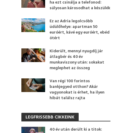
ha ezt csinálja a telefonod:
súlyosan károsodhat a készülék
Ez az Adria legolcsóbb
üdülőhelye: apartman 50
euróért, kávé egy euróért, ebéd
ötért
Kiderült, mennyi nyugdíj jár
átlagbér és 40 év
munkaviszony után: sokakat
meglephet az összeg
Van régi 100 forintos
bankjegyed otthon? Akár
vagyonokat is érhet, ha ilyen
hibát találsz rajta
LEGFRISSEBB CIKKEINK
40 év után derült ki a titok: