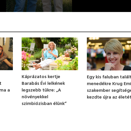
Káprázatos kertje
Egy kis faluban talál
Barabás Évi lelkének
t
menedékre Krug Emíl
legszebb tükre: „A
 ma a
szakember segítség
növényekkel
kezdte újra az életé
szimbiózisban élünk”