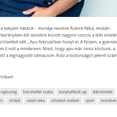
a bátyám hátára! – mondja nevetve Rubint Réka, miután
szberényben élő testvére között nagyon szoros a lelki kötelé
rősebbé vált. „Apu februárban hunyt el. A férjem, a gyerek
m ő volt a mindenem. Most, hogy apu már nincs köztünk, a
llett a legnagyobb támaszom. Robi a biztonságot jelenti sz
zinban!
egészség
holczhaffer csaba
konyhafőnök vip
lelki kötelék
és
rtl klub
rubint réka
schobert norbert
sport
testvérek