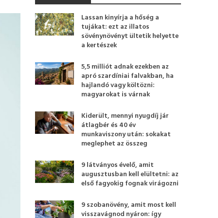
Lassan kinyírja a hőség a
tujákat: ezt az illatos
sövénynövényt ültetik helyette
a kertészek
5,5 milliót adnak ezekben az
apró szardíniai falvakban, ha
hajlandó vagy költözni:
magyarokat is várnak
Kiderült, mennyi nyugdíj jár
átlagbér és 40 év
munkaviszony után: sokakat
meglephet az összeg
9 látványos évelő, amit
augusztusban kell elültetni: az
első fagyokig fognak virágozni
9 szobanövény, amit most kell
visszavágnod nyáron: így