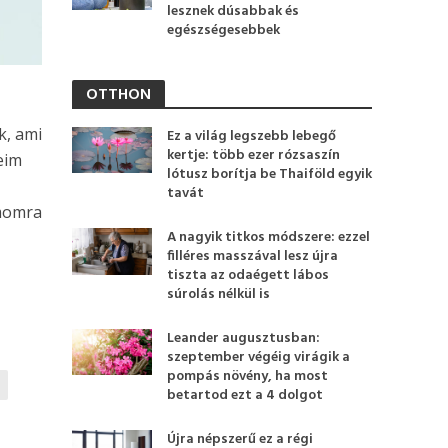
lesznek dúsabbak és
egészségesebbek
OTTHON
k, ami
Ez a világ legszebb lebegő
kertje: több ezer rózsaszín
eim
lótusz borítja be Thaiföld egyik
tavát
ámomra
A nagyik titkos módszere: ezzel
filléres masszával lesz újra
tiszta az odaégett lábos
súrolás nélkül is
Leander augusztusban:
szeptember végéig virágik a
pompás növény, ha most
betartod ezt a 4 dolgot
Újra népszerű ez a régi