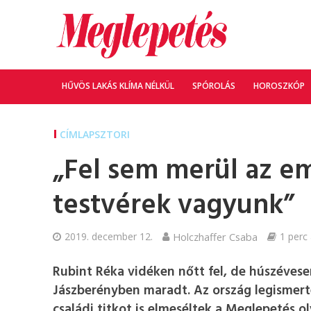
HŰVÖS LAKÁS KLÍMA NÉLKÜL
SPÓROLÁS
HOROSZKÓP
CÍMLAPSZTORI
„Fel sem merül az 
testvérek vagyunk”
2019. december 12.
Holczhaffer Csaba
1 perc 
Rubint Réka vidéken nőtt fel, de húszévese
Jászberényben maradt. Az ország legismerte
családi titkot is elmeséltek a Meglepetés o