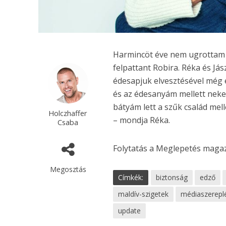
Harmincöt éve nem ugrottam 
felpattant Robira. Réka és Já
édesapjuk elvesztésével még e
és az édesanyám mellett neke
bátyám lett a szűk család me
Holczhaffer
– mondja Réka.
Csaba
Folytatás a Meglepetés maga
Megosztás
Címkék:
biztonság
edző
maldív-szigetek
médiaszerepl
update