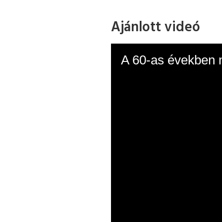
Ajánlott videó
A 60-as években m