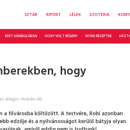
SZTÁR
RIPORT
LÉLEK
EZOTÉRIA
KONY
KERT KÁNIKULÁBAN
HOGY VOLT RÉGEN?
NYÁRI RECEPTEK
HÁZT
emberekben, hogy
az átlagos olvasási idő
n a fővárosba költözött. A testvére, Robi azonban
bb edzője és a nyilvánosságot kerülő bátyja olyan
lvasóinak, amiről eddig nem is tudtunk!