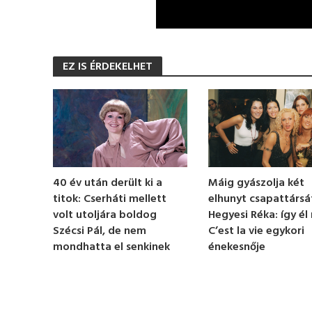
0
s
e
EZ IS ÉRDEKELHET
c
o
n
d
s
o
f
1
9
s
e
Máig gyászolja két
40 év után derült ki a
c
elhunyt csapattársá
titok: Cserháti mellett
o
n
Hegyesi Réka: így él
volt utoljára boldog
d
C’est la vie egykori
Szécsi Pál, de nem
s
énekesnője
mondhatta el senkinek
V
o
l
u
m
e
0