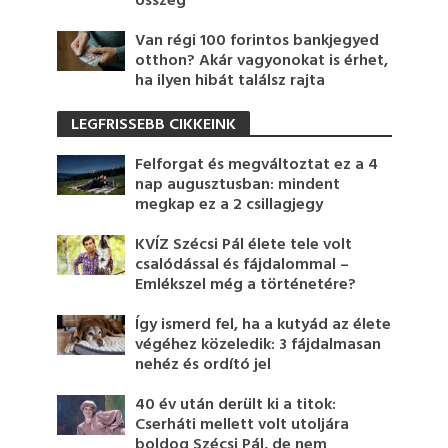
összeg
Van régi 100 forintos bankjegyed
otthon? Akár vagyonokat is érhet,
ha ilyen hibát találsz rajta
LEGFRISSEBB CIKKEINK
Felforgat és megváltoztat ez a 4
nap augusztusban: mindent
megkap ez a 2 csillagjegy
KVÍZ Szécsi Pál élete tele volt
csalódással és fájdalommal –
Emlékszel még a történetére?
Így ismerd fel, ha a kutyád az élete
végéhez közeledik: 3 fájdalmasan
nehéz és ordító jel
40 év után derült ki a titok:
Cserháti mellett volt utoljára
boldog Szécsi Pál, de nem