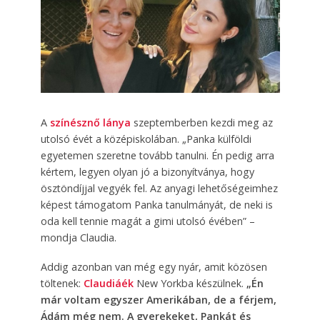
A
színésznő lánya
szeptemberben kezdi meg az
utolsó évét a középiskolában. „Panka külföldi
egyetemen szeretne tovább tanulni. Én pedig arra
kértem, legyen olyan jó a bizonyítványa, hogy
ösztöndíjjal vegyék fel. Az anyagi lehetőségeimhez
képest támogatom Panka tanulmányát, de neki is
oda kell tennie magát a gimi utolsó évében” –
mondja Claudia.
Addig azonban van még egy nyár, amit közösen
töltenek:
Claudiáék
New Yorkba készülnek.
„Én
már voltam egyszer Amerikában, de a férjem,
Ádám még nem. A gyerekeket, Pankát és