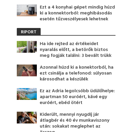
Ezt a 4 konyhai gépet mindig húzd
ki a konnektorból: meghibásodás
esetén tűzveszélyesek lehetnek
RIPORT
Ha ide rejted az értékeidet
nyaralás előtt, a betörők biztos
meg fogják találni: 3 bevált trükk
Azonnal húzd ki a konektorból, ha
ezt csinálja a telefonod: súlyosan
károsodhat a készülék
Ez az Adria legolcsóbb üdülőhelye:
apartman 50 euróért, kávé egy
euróért, ebéd ötért
Kiderült, mennyi nyugdíj jár
átlagbér és 40 év munkaviszony
után: sokakat meglephet az