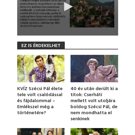
0
s
EZ IS ÉRDEKELHET
e
c
o
n
d
s
o
f
1
KVÍZ Szécsi Pál élete
40 év után derült ki a
m
tele volt csalódással
titok: Cserháti
i
és fájdalommal –
mellett volt utoljára
n
u
Emlékszel még a
boldog Szécsi Pál, de
t
történetére?
nem mondhatta el
e
senkinek
,
1
6
s