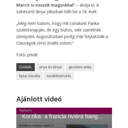
Marcit is visszük magunkkal”
– árulja el. A
színésznő lánya júliusban tölti be a 18. évét.
„Még nem tudom, hogy mit csinálunk Panka
születésnapján, de egy biztos, vele szeretnék
ünnepelni. Augusztusban pedig már folytatódik a
Clauságok című önálló estem.”
Fotó: privát
Címkék:
anya és lánya
gesztesi anka
liptai claudia
továbbtanulás
Ajánlott videó
Korzika: a francia riviéra hangulata olcsón