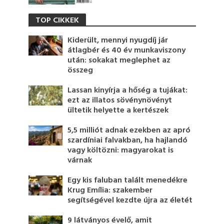
TOP CIKKEK
Kiderült, mennyi nyugdíj jár
átlagbér és 40 év munkaviszony
után: sokakat meglephet az
összeg
Lassan kinyírja a hőség a tujákat:
ezt az illatos sövénynövényt
ültetik helyette a kertészek
5,5 milliót adnak ezekben az apró
szardíniai falvakban, ha hajlandó
vagy költözni: magyarokat is
várnak
Egy kis faluban talált menedékre
Krug Emília: szakember
segítségével kezdte újra az életét
9 látványos évelő, amit