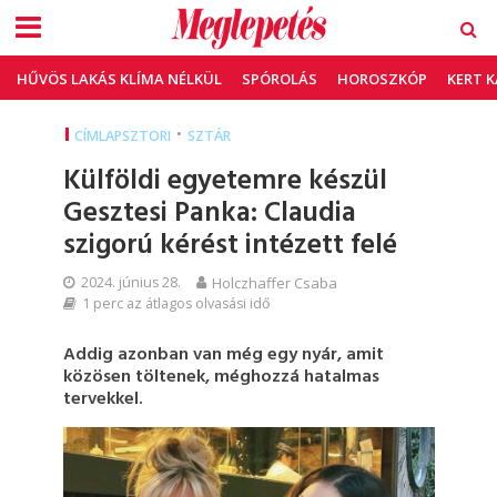
HŰVÖS LAKÁS KLÍMA NÉLKÜL
SPÓROLÁS
HOROSZKÓP
KERT 
•
CÍMLAPSZTORI
SZTÁR
Külföldi egyetemre készül
Gesztesi Panka: Claudia
szigorú kérést intézett felé
2024. június 28.
Holczhaffer Csaba
1 perc az átlagos olvasási idő
Addig azonban van még egy nyár, amit
közösen töltenek, méghozzá hatalmas
tervekkel.