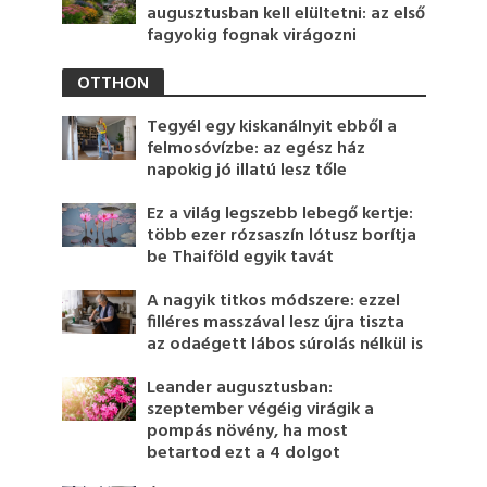
augusztusban kell elültetni: az első
fagyokig fognak virágozni
OTTHON
Tegyél egy kiskanálnyit ebből a
felmosóvízbe: az egész ház
napokig jó illatú lesz tőle
Ez a világ legszebb lebegő kertje:
több ezer rózsaszín lótusz borítja
be Thaiföld egyik tavát
A nagyik titkos módszere: ezzel
filléres masszával lesz újra tiszta
az odaégett lábos súrolás nélkül is
Leander augusztusban:
szeptember végéig virágik a
pompás növény, ha most
betartod ezt a 4 dolgot