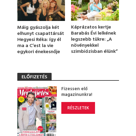
e
c
o
n
d
Káprázatos kertje
Máig gyászolja két
s
Barabás Évi lelkének
elhunyt csapattársát
legszebb tükre: „A
Hegyesi Réka: így él
növényekkel
ma a C’est la vie
szimbiózisban élünk”
egykori énekesnője
ELŐFIZETÉS
Fizessen elő
magazinunkra!
RÉSZLETEK