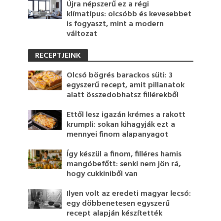
Újra népszerű ez a régi
klímatípus: olcsóbb és kevesebbet
is fogyaszt, mint a modern
változat
RECEPTJEINK
Olcsó bögrés barackos süti: 3
egyszerű recept, amit pillanatok
alatt összedobhatsz fillérekből
Ettől lesz igazán krémes a rakott
krumpli: sokan kihagyják ezt a
mennyei finom alapanyagot
Így készül a finom, filléres hamis
mangóbefőtt: senki nem jön rá,
hogy cukkiniből van
Ilyen volt az eredeti magyar lecsó:
egy döbbenetesen egyszerű
recept alapján készítették