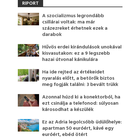
RIPORT
A szocializmus legrondább
csillárai voltak: ma már
százezreket érhetnek ezek a
darabok
Hűvös erdei kirándulások unokával
kisvasutakon: ez a 9 legszebb
hazai útvonal kánikulára
Ha ide rejted az értékeidet
nyaralás előtt, a betörők biztos
meg fogják találni: 3 bevált trükk
Azonnal húzd ki a konektorból, ha
ezt csinálja a telefonod: súlyosan
károsodhat a készülék
Ez az Adria legolcsóbb üdülőhelye:
apartman 50 euróért, kávé egy
euróért, ebéd ötért