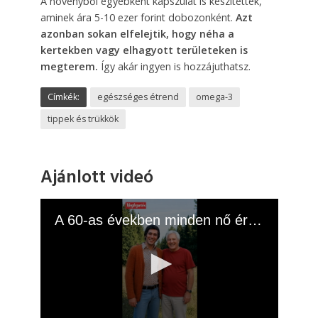
A növényből egyébként kapszulát is készítettek,
aminek ára 5-10 ezer forint dobozonként.
Azt
azonban sokan elfelejtik, hogy néha a
kertekben vagy elhagyott területeken is
megterem.
Így akár ingyen is hozzájuthatsz.
Címkék:
egészséges étrend
omega-3
tippek és trükkök
Ajánlott videó
A 60-as években minden nő értük rajongott