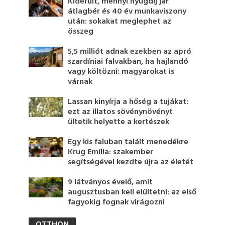
Kiderült, mennyi nyugdíj jár
átlagbér és 40 év munkaviszony
után: sokakat meglephet az
összeg
5,5 milliót adnak ezekben az apró
szardíniai falvakban, ha hajlandó
vagy költözni: magyarokat is
várnak
Lassan kinyírja a hőség a tujákat:
ezt az illatos sövénynövényt
ültetik helyette a kertészek
Egy kis faluban talált menedékre
Krug Emília: szakember
segítségével kezdte újra az életét
9 látványos évelő, amit
augusztusban kell elültetni: az első
fagyokig fognak virágozni
OTTHON