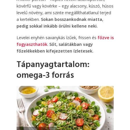
kövérfű vagy kövérke – egy alacsony, kúszó, húsos
levelű növény, ami szinte megállíthatatlanul terjed
a kertekben.
Sokan bosszankodnak miatta,
pedig sokkal inkább örülni kellene neki.
Levelei enyhén savanykás ízűek, frissen és
főzve is
fogyaszthatók
.
Sőt, salátákban vagy
főzelékekben kifejezetten ízletesek.
Tápanyagtartalom:
omega-3 forrás