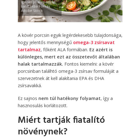
Igazán jó alapanyag
salátákba Forrás
Adobe Stock
A kövér porcsin egyik legérdekesebb tulajdonsága,
hogy jelentős mennyiségű
omega-3 zsírsavat
tartalmaz
, főként ALA formában.
Ez azért is
különleges, mert ezt az összetevőt általában
halak tartalmazzák.
Fontos kiemelni: a kövér
porcsinban találhtó omega-3 zsírsav formuláját a
szervezetnek át kell alakítania EPA és DHA
zsírsavakká.
Ez sajnos
nem túl hatékony folyamat
, így a
hasznosulás korlátozott.
Miért tartják fiatalító
növénynek?