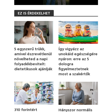
0
s
EZ IS ÉRDEKELHET
e
c
o
n
d
s
o
f
1
5 egyszerű trükk,
Így vigyázz az
9
amivel észrevétlenül
unokáid egészségére
s
növelheted a napi
nyáron: erre az 5
e
c
folyadékbevitelt:
dologra
o
dietetikusok ajánlják
figyelmeztetnek
n
most a szakértők
d
s
310 forintért
Hányszor normális