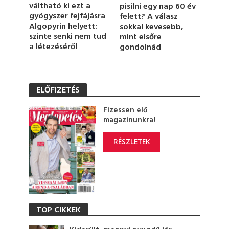
váltható ki ezt a
pisilni egy nap 60 év
gyógyszer fejfájásra
felett? A válasz
Algopyrin helyett:
sokkal kevesebb,
szinte senki nem tud
mint elsőre
a létezéséről
gondolnád
ELŐFIZETÉS
Fizessen elő
magazinunkra!
RÉSZLETEK
TOP CIKKEK