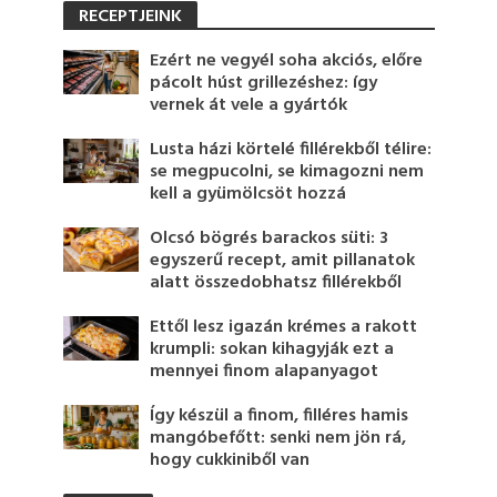
RECEPTJEINK
Ezért ne vegyél soha akciós, előre
pácolt húst grillezéshez: így
vernek át vele a gyártók
Lusta házi körtelé fillérekből télire:
se megpucolni, se kimagozni nem
kell a gyümölcsöt hozzá
Olcsó bögrés barackos süti: 3
egyszerű recept, amit pillanatok
alatt összedobhatsz fillérekből
Ettől lesz igazán krémes a rakott
krumpli: sokan kihagyják ezt a
mennyei finom alapanyagot
Így készül a finom, filléres hamis
mangóbefőtt: senki nem jön rá,
hogy cukkiniből van