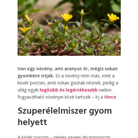
Van egy növény, ami aranyat ér, mégis sokan
gyomként irtják.
Ez a növény nem más, mint a
kövér porcsin, amit sokan gaznak néznek, pedig a
világ egyik
legősibb és legértékesebb
vadon
fogyasztható növényei közé tartozik – írj a
Vince
.
Szuperélelmiszer gyom
helyett
A kövér porcsin – népies nevein disznóporcsin,