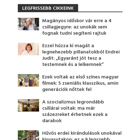
LEGFRISSEBB CIKKEINK
Magányos időskor vár erre a 4
csillagjegyre: az unokák sem
fognak tudni segíteni rajtuk
Ezzel húzza ki magát a
legnehezebb pillanatokból Endrei
Judit: „Egyaránt jót tesz a
testemnek és a lelkemnek”
Ezek voltak az első színes magyar
filmek: 5 zseniális klasszikus, amin
generációk nőttek fel
A szocializmus legrondább
csillárai voltak: ma már
százezreket érhetnek ezek a
darabok
Hűvös erdei kirándulások unokával
kisvasutakon: ez a 9 legszebb