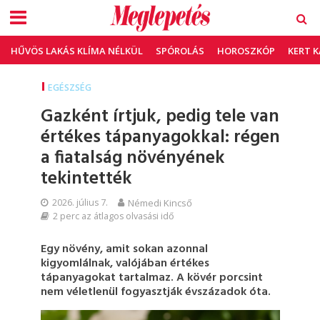
HŰVÖS LAKÁS KLÍMA NÉLKÜL
SPÓROLÁS
HOROSZKÓP
KERT 
EGÉSZSÉG
Gazként írtjuk, pedig tele van
értékes tápanyagokkal: régen
a fiatalság növényének
tekintették
2026. július 7.
Némedi Kincső
2 perc az átlagos olvasási idő
Egy növény, amit sokan azonnal
kigyomlálnak, valójában értékes
tápanyagokat tartalmaz. A kövér porcsint
nem véletlenül fogyasztják évszázadok óta.