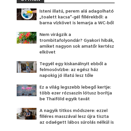
Isteni illatú, perem alá adagolható
„toalett kacsa”-gél fillérekből: a
barna vízkövet is lemarja a WC-ből
Nem virágzik a
trombitafolyondár? Gyakori hibák,
amiket nagyon sok amatőr kertész
elkövet
Tegyél egy kiskanálnyit ebből a
felmosóvízbe: az egész ház
napokig jó illatú lesz tőle
Ez a világ legszebb lebegő kertje:
több ezer rózsaszín lótusz borítja
be Thaiföld egyik tavát
A nagyik titkos módszere: ezzel
filléres masszával lesz újra tiszta
az odaégett lábos súrolás nélkül is