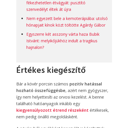
fékezhetetlen étvágyát: pusztító
szenvedélyt éltek át újra
Nem egyezett bele a kemoterápiába: utolsó
hónapjait kínok közt töltötte Agárdy Gábor
Egyszerre két asszony várta haza Bubik
Istvánt: melyikőjükhöz indult a tragikus
hajnalon?
Értékes kiegészítő
Bár a kövér porcsin számos
pozitív hatással
hozható összefüggésbe
, azért nem gyógyszer,
így nem helyettesíti az orvosi kezelést. A benne
található hatóanyagok inkább egy
kiegyensúlyozott étrend részeként
értékesek,
nem pedig önálló megoldásként.