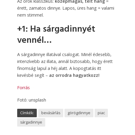
Az örök klasszikus:
középmagas, telt hang
=
érett, zamatos dinnye. Lapos, üres hang = valami
nem stimmel.
+1: Ha sárgadinnyét
vennél…
A sárgadinnye illatával csalogat. Minél édesebb,
intenzívebb az illata, annál biztosabb, hogy érett
finomság lapul a héj alatt. A kopogtatás itt
kevésbé segít –
az orrodra hagyatkozz!
Forrás
Fotó: unsplash
Címkék:
bevásárlás
görögdinnye
piac
sárgadinnye