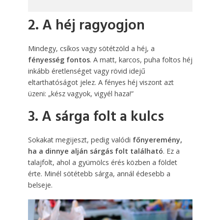
2. A héj ragyogjon
Mindegy, csíkos vagy sötétzöld a héj, a
fényesség fontos
. A matt, karcos, puha foltos héj
inkább éretlenséget vagy rövid idejű
eltarthatóságot jelez. A fényes héj viszont azt
üzeni: „kész vagyok, vigyél haza!”
3. A sárga folt a kulcs
Sokakat megijeszt, pedig valódi
főnyeremény,
ha a dinnye alján sárgás folt található
. Ez a
talajfolt, ahol a gyümölcs érés közben a földet
érte. Minél sötétebb sárga, annál édesebb a
belseje.