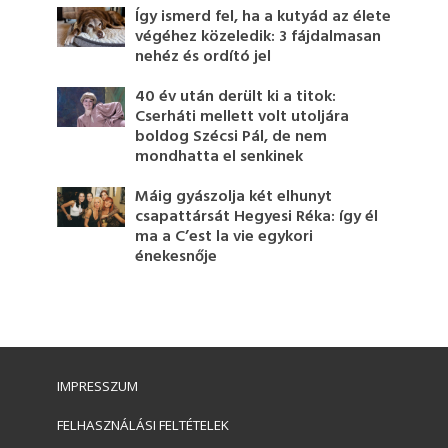
Így ismerd fel, ha a kutyád az élete
végéhez közeledik: 3 fájdalmasan
nehéz és ordító jel
40 év után derült ki a titok:
Cserháti mellett volt utoljára
boldog Szécsi Pál, de nem
mondhatta el senkinek
Máig gyászolja két elhunyt
csapattársát Hegyesi Réka: így él
ma a C’est la vie egykori
énekesnője
IMPRESSZUM
FELHASZNÁLÁSI FELTÉTELEK