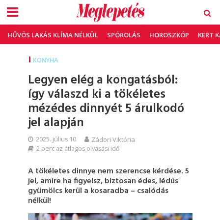
HŰVÖS LAKÁS KLÍMA NÉLKÜL
SPÓROLÁS
HOROSZKÓP
KERT 
KONYHA
Legyen elég a kongatásból:
így válaszd ki a tökéletes
mézédes dinnyét 5 árulkodó
jel alapján
2025. július 10.
Zádori Viktória
2 perc az átlagos olvasási idő
A tökéletes dinnye nem szerencse kérdése. 5
jel, amire ha figyelsz, biztosan édes, lédús
gyümölcs kerül a kosaradba – csalódás
nélkül!