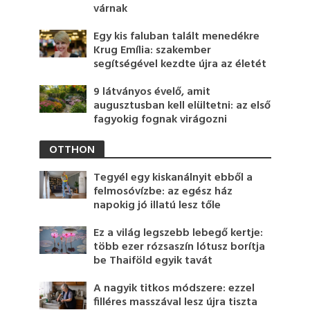
várnak
Egy kis faluban talált menedékre
Krug Emília: szakember
segítségével kezdte újra az életét
9 látványos évelő, amit
augusztusban kell elültetni: az első
fagyokig fognak virágozni
OTTHON
Tegyél egy kiskanálnyit ebből a
felmosóvízbe: az egész ház
napokig jó illatú lesz tőle
Ez a világ legszebb lebegő kertje:
több ezer rózsaszín lótusz borítja
be Thaiföld egyik tavát
A nagyik titkos módszere: ezzel
filléres masszával lesz újra tiszta