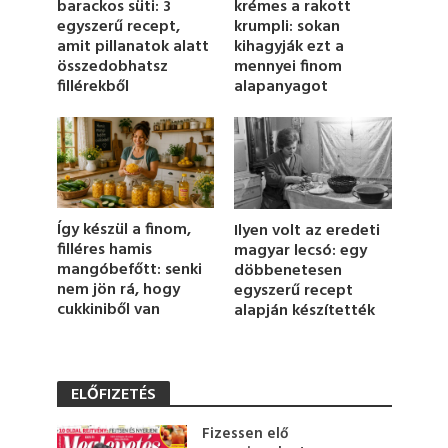
barackos süti: 3
krémes a rakott
i
egyszerű recept,
krumpli: sokan
n
u
amit pillanatok alatt
kihagyják ezt a
t
összedobhatsz
mennyei finom
e
fillérekből
alapanyagot
,
1
4
s
e
c
o
n
d
Így készül a finom,
Ilyen volt az eredeti
s
filléres hamis
magyar lecsó: egy
mangóbefőtt: senki
döbbenetesen
nem jön rá, hogy
egyszerű recept
cukkiniből van
alapján készítették
ELŐFIZETÉS
Fizessen elő