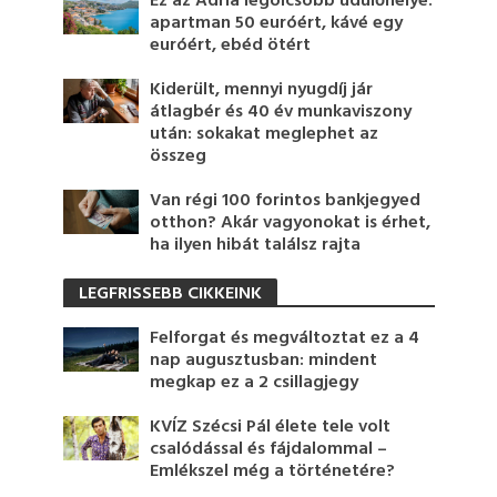
Ez az Adria legolcsóbb üdülőhelye:
apartman 50 euróért, kávé egy
euróért, ebéd ötért
Kiderült, mennyi nyugdíj jár
átlagbér és 40 év munkaviszony
után: sokakat meglephet az
összeg
Van régi 100 forintos bankjegyed
otthon? Akár vagyonokat is érhet,
ha ilyen hibát találsz rajta
LEGFRISSEBB CIKKEINK
Felforgat és megváltoztat ez a 4
nap augusztusban: mindent
megkap ez a 2 csillagjegy
KVÍZ Szécsi Pál élete tele volt
csalódással és fájdalommal –
Emlékszel még a történetére?