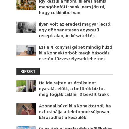
Így készül a finom, filléres hamis
mangóbefőtt: senki nem jön rá,
hogy cukkiniből van
Ilyen volt az eredeti magyar lecsó:
egy döbbenetesen egyszerű
recept alapján készítették
Ezt a 4 konyhai gépet mindig húzd
ki a konnektorból: meghibásodás
esetén tűzveszélyesek lehetnek
RIPORT
Ha ide rejted az értékeidet
nyaralás előtt, a betörők biztos
meg fogják találni: 3 bevált trükk
Azonnal húzd ki a konektorból, ha
ezt csinálja a telefonod: súlyosan
károsodhat a készülék