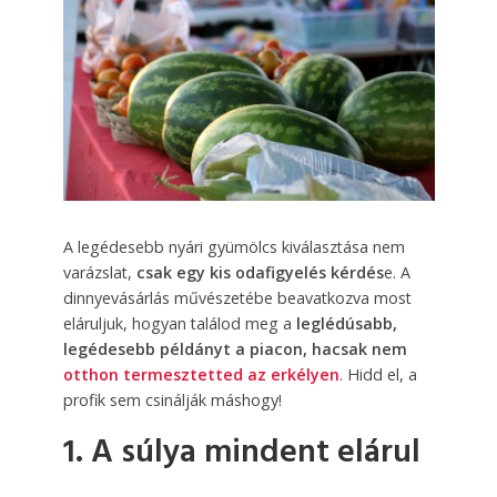
A legédesebb nyári gyümölcs kiválasztása nem
varázslat,
csak egy kis odafigyelés kérdés
e. A
dinnyevásárlás művészetébe beavatkozva most
eláruljuk, hogyan találod meg a
leglédúsabb,
legédesebb példányt a piacon, hacsak nem
otthon termesztetted az erkélyen
. Hidd el, a
profik sem csinálják máshogy!
1. A súlya mindent elárul