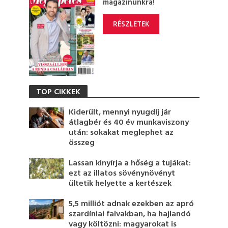
magazinunkra!
RÉSZLETEK
TOP CIKKEK
Kiderült, mennyi nyugdíj jár
átlagbér és 40 év munkaviszony
után: sokakat meglephet az
összeg
Lassan kinyírja a hőség a tujákat:
ezt az illatos sövénynövényt
ültetik helyette a kertészek
5,5 milliót adnak ezekben az apró
szardíniai falvakban, ha hajlandó
vagy költözni: magyarokat is