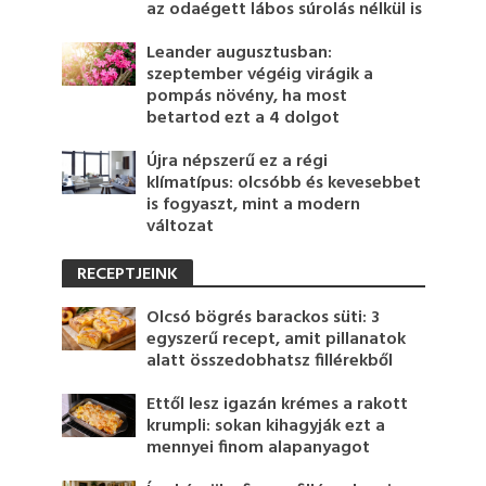
az odaégett lábos súrolás nélkül is
Leander augusztusban:
szeptember végéig virágik a
pompás növény, ha most
betartod ezt a 4 dolgot
Újra népszerű ez a régi
klímatípus: olcsóbb és kevesebbet
is fogyaszt, mint a modern
változat
RECEPTJEINK
Olcsó bögrés barackos süti: 3
egyszerű recept, amit pillanatok
alatt összedobhatsz fillérekből
Ettől lesz igazán krémes a rakott
krumpli: sokan kihagyják ezt a
mennyei finom alapanyagot