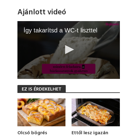
Ajánlott videó
Így takarítsd a WC-t liszttel
0
s
EZ IS ÉRDEKELHET
e
c
o
n
d
s
o
f
1
Olcsó bögrés
Ettől lesz igazán
m