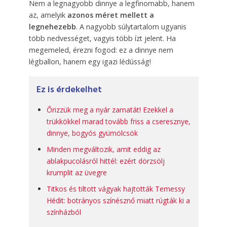
Nem a legnagyobb dinnye a legfinomabb, hanem
az, amelyik
azonos méret mellett a
legnehezebb
. A nagyobb súlytartalom ugyanis
több nedvességet, vagyis több ízt jelent. Ha
megemeled, érezni fogod: ez a dinnye nem
légballon, hanem egy igazi lédússág!
Ez is érdekelhet
Őrizzük meg a nyár zamatát! Ezekkel a
trükkökkel marad tovább friss a cseresznye,
dinnye, bogyós gyümölcsök
Minden megváltozik, amit eddig az
ablakpucolásról hittél: ezért dörzsölj
krumplit az üvegre
Titkos és tiltott vágyak hajtották Temessy
Hédit: botrányos színésznő miatt rúgták ki a
színházból